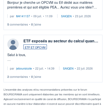
Bonjour je cherche un OPCVM ou Etf dédié aux matières
premières et qui soit éligible PEA... Auriez vous une idée?
Merci de vos conseils
par
M4141137
•
09 juil.
•
11:09
SAIQEN
•
23 juil. 2026
5
commentaires
•
0
j'aime
ETF exposés au secteur du calcul quan…
ETF ET OPCVM
Salut à tous,
Je cherche à investir sur le secteur du calcul quantique, mais
par
jeboursicote
•
22 juil.
•
14:39
SAIQEN
•
22 juil. 2026
via un ETF plutôt que des actions individuelles.
2
commentaires
•
0
j'aime
Idéalement, je voudrais qu'il soit éligible au PEA.
Pour l' ...
L'ensemble des analyses et/ou recommandations présentes sur le forum
BOURSORAMA sont uniquement élaborées par les membres qui en sont émetteurs.
Agissant exclusivement en qualité de canal de diffusion, BOURSORAMA n'a participé
en aucune manière à leur élaboration ni exercé aucun pouvoir discrétionnaire quant à