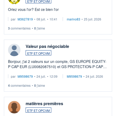
ETF ET OPCVM
Oriez vous l'or? Est ce bien l'or
par
M3627819
•
08 juil.
•
10:41
marino83
•
25 juil. 2026
3
commentaires
•
0
j'aime
Valeur pas négociable
ETF ET OPCVM
Bonjour, j'ai 2 valeurs sur un compte, GS EUROPE EQUITY-
P CAP EUR (LU0082087510) et GS PROTECTION-P CAP
EUR (LU0546913194), que je souhaite vendre. Lorsque je
par
M9598679
•
24 juil.
•
12:09
M9598679
•
24 juil. 2026
veux procéder à la vente, on me signale ...
4
commentaires
•
0
j'aime
matières premières
ETF ET OPCVM