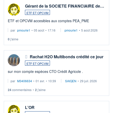
Gérant de la SOCIETE FINANCIAIRE de…
ETF ET OPCVM
ETF et OPCVM accesibles aux comptes PEA_PME
par
pmourie1
•
05 août
•
17:16
pmourie1
•
5 août 2026
0
j'aime
Rachat H2O Multibonds crédité ce jour
ETF ET OPCVM
sur mon compte espèces CTO Crédit Agricole .
par
M3406634
•
01 avr.
•
10:39
SAIQEN
•
29 juil. 2026
24
commentaires
•
2
j'aime
L'OR