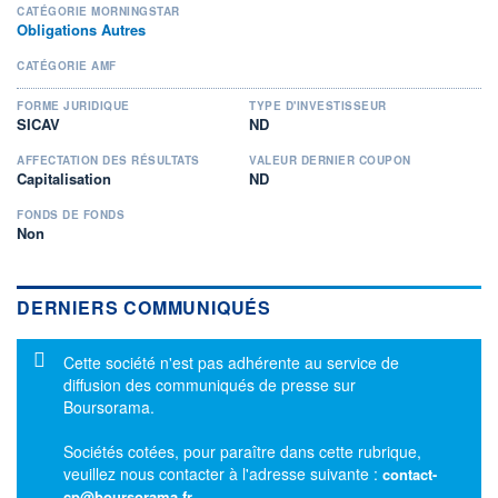
CATÉGORIE MORNINGSTAR
Obligations Autres
CATÉGORIE AMF
FORME JURIDIQUE
TYPE D'INVESTISSEUR
SICAV
ND
AFFECTATION DES RÉSULTATS
VALEUR DERNIER COUPON
Capitalisation
ND
FONDS DE FONDS
Non
DERNIERS COMMUNIQUÉS
Message d'information
Cette société n'est pas adhérente au service de
diffusion des communiqués de presse sur
Boursorama.
Sociétés cotées, pour paraître dans cette rubrique,
veuillez nous contacter à l'adresse suivante :
contact-
cp@boursorama.fr