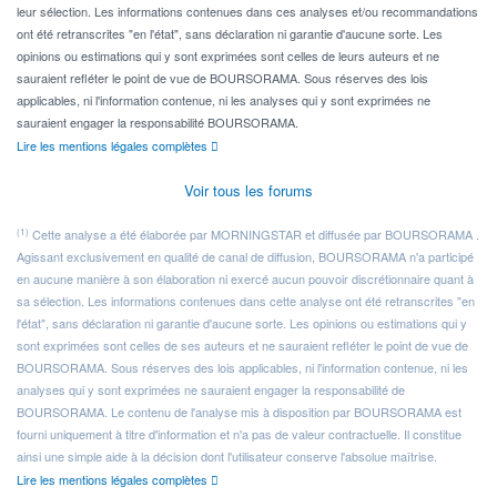
leur sélection. Les informations contenues dans ces analyses et/ou recommandations
ont été retranscrites "en l'état", sans déclaration ni garantie d'aucune sorte. Les
opinions ou estimations qui y sont exprimées sont celles de leurs auteurs et ne
sauraient refléter le point de vue de BOURSORAMA. Sous réserves des lois
applicables, ni l'information contenue, ni les analyses qui y sont exprimées ne
sauraient engager la responsabilité BOURSORAMA.
Lire les mentions légales complètes
Voir tous les forums
(1)
Cette analyse a été élaborée par MORNINGSTAR et diffusée par BOURSORAMA .
Agissant exclusivement en qualité de canal de diffusion, BOURSORAMA n'a participé
en aucune manière à son élaboration ni exercé aucun pouvoir discrétionnaire quant à
sa sélection. Les informations contenues dans cette analyse ont été retranscrites "en
l'état", sans déclaration ni garantie d'aucune sorte. Les opinions ou estimations qui y
sont exprimées sont celles de ses auteurs et ne sauraient refléter le point de vue de
BOURSORAMA. Sous réserves des lois applicables, ni l'information contenue, ni les
analyses qui y sont exprimées ne sauraient engager la responsabilité de
BOURSORAMA. Le contenu de l'analyse mis à disposition par BOURSORAMA est
fourni uniquement à titre d'information et n'a pas de valeur contractuelle. Il constitue
ainsi une simple aide à la décision dont l'utilisateur conserve l'absolue maîtrise.
Lire les mentions légales complètes