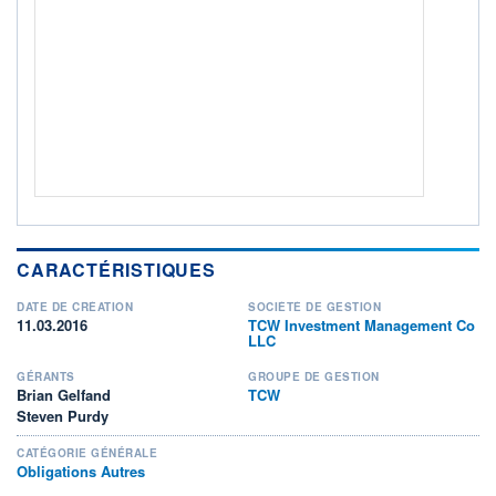
ACTIF NET (EUR)
21M / 31.07.26
NOTATION MORNINGSTAR ⁽¹⁾
RISQUE DU FONDS (SRI)
2
/7
+ PORTEFEUILLE
+ LISTE
CARACTÉRISTIQUES
DATE DE CRÉATION
SOCIÉTÉ DE GESTION
11.03.2016
TCW Investment Management Co
LLC
GÉRANTS
GROUPE DE GESTION
Brian Gelfand
TCW
Steven Purdy
CATÉGORIE GÉNÉRALE
Obligations Autres