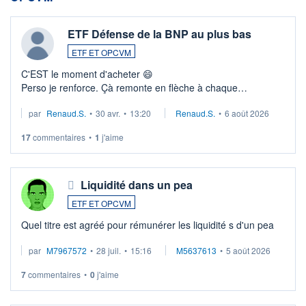
ETF Défense de la BNP au plus bas
ETF ET OPCVM
C'EST le moment d'acheter 😄​
Perso je renforce. Çà remonte en flèche à chaque
suspission d'accord dans.la guerre du moyen-orient.
par
Renaud.S.
•
30 avr.
•
13:20
Renaud.S.
•
6 août 2026
Investissement long terme tip top pour sa retraite.
LU3 ...
17
commentaires
•
1
j'aime
Liquidité dans un pea
ETF ET OPCVM
Quel titre est agréé pour rémunérer les liquidité s d'un pea
par
M7967572
•
28 juil.
•
15:16
M5637613
•
5 août 2026
7
commentaires
•
0
j'aime