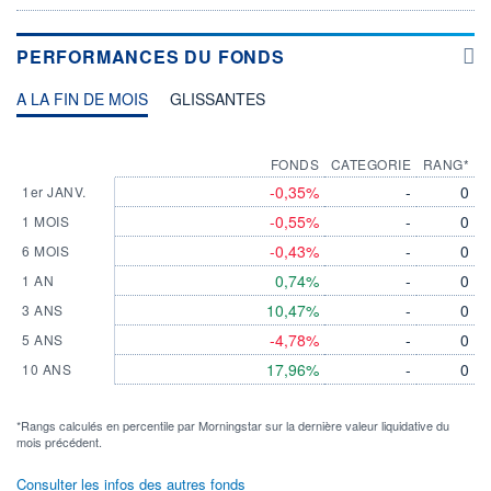
PERFORMANCES DU FONDS
A LA FIN DE MOIS
GLISSANTES
FONDS
CATEGORIE
RANG*
-0,35%
-
0
1er JANV.
-0,55%
-
0
1 MOIS
-0,43%
-
0
6 MOIS
0,74%
-
0
1 AN
10,47%
-
0
3 ANS
-4,78%
-
0
5 ANS
17,96%
-
0
10 ANS
*Rangs calculés en percentile par Morningstar sur la dernière valeur liquidative du
mois précédent.
Consulter les infos des autres fonds