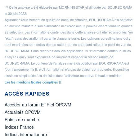
(1)
Cette analyse a été élaborée par MORNINGSTAR et diffusée par BOURSORAMA
le 30 juin 2022.
Agissant exclusivement en qualité de canal de diffusion, BOURSORAMA n'a participé
en aucune manière à son élaboration ni exercé aucun pouvoir discrétionnaire quant à
sa sélection. Les informations contenues dans cette analyse ont été retranscrites "en
l'état", sans déclaration ni garantie d'aucune sorte. Les opinions ou estimations qui y
sont exprimées sont celles de ses auteurs et ne sauraient refléter le point de vue de
BOURSORAMA. Sous réserves des lois applicables, ni l'information contenue, ni les
analyses qui y sont exprimées ne sauraient engager la responsabilité de
BOURSORAMA. Le contenu de l'analyse mis à disposition par BOURSORAMA est
fourni uniquement à titre d'information et n'a pas de valeur contractuelle. Il constitue
ainsi une simple aide à la décision dont l'utilisateur conserve l'absolue maîtrise.
Lire les mentions légales complètes
ACCÈS RAPIDES
Accéder au forum ETF et OPCVM
Actualités OPCVM
Points de marché
Indices France
Indices internationaux