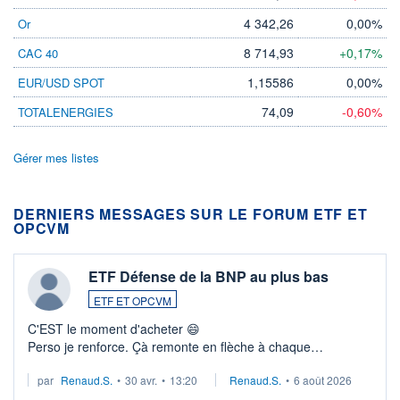
4 342,26
0,00%
Or
8 714,93
+0,17%
CAC 40
1,15586
0,00%
EUR/USD SPOT
74,09
-0,60%
TOTALENERGIES
Gérer mes listes
DERNIERS MESSAGES SUR LE FORUM ETF ET
OPCVM
ETF Défense de la BNP au plus bas
ETF ET OPCVM
C'EST le moment d'acheter 😄​
Perso je renforce. Çà remonte en flèche à chaque
suspission d'accord dans.la guerre du moyen-orient.
par
Renaud.S.
•
30 avr.
•
13:20
Renaud.S.
•
6 août 2026
Investissement long terme tip top pour sa retraite.