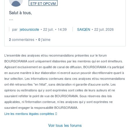
ETF ET OPCVM
Salut à tous,
Je cherche à investir sur le secteur du calcul quantique, mais
par
jeboursicote
•
22 juil.
•
14:39
SAIQEN
•
22 juil. 2026
via un ETF plutôt que des actions individuelles.
2
commentaires
•
0
j'aime
Idéalement, je voudrais qu'il soit éligible au PEA.
Pour l' ...
L'ensemble des analyses et/ou recommandations présentes sur le forum
BOURSORAMA sont uniquement élaborées par les membres qui en sont émetteurs.
Agissant exclusivement en qualité de canal de diffusion, BOURSORAMA n'a participé
en aucune manière à leur élaboration ni exercé aucun pouvoir discrétionnaire quant à
leur sélection. Les informations contenues dans ces analyses et/ou recommandations
ont été retranscrites "en l'état", sans déclaration ni garantie d'aucune sorte. Les
opinions ou estimations qui y sont exprimées sont celles de leurs auteurs et ne
sauraient refléter le point de vue de BOURSORAMA. Sous réserves des lois
applicables, ni l'information contenue, ni les analyses qui y sont exprimées ne
sauraient engager la responsabilité BOURSORAMA.
Lire les mentions légales complètes
Voir tous les forums