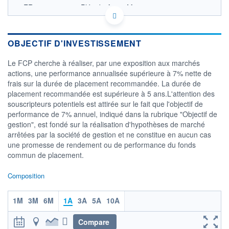
FR0013079266 - Pléiade Asset Management
OPCVM DERNIER COURS CONNU AU 07/07/2022
Consulter le prospectus / DIC
OBJECTIF D'INVESTISSEMENT
CATÉGORIE MORNINGSTAR
Actions Europe Petites
Le FCP cherche à réaliser, par une exposition aux marchés
Cap.
actions, une performance annualisée supérieure à 7% nette de
frais sur la durée de placement recommandée. La durée de
FONDS PARTENAIRES
TARIFS PRIVILÉGIÉS
0%
placement recommandée est supérieure à 5 ans.L'attention des
souscripteurs potentiels est attirée sur le fait que l'objectif de
ÉLIGIBILITÉ
performance de 7% annuel, indiqué dans la rubrique "Objectif de
PEA
PEA-PME
BOURSOVIE LUX
BOURSOVIE
gestion", est fondé sur la réalisation d'hypothèses de marché
CTO BUSINESS
arrêtées par la société de gestion et ne constitue en aucun cas
Non éligible Boursobank
une promesse de rendement ou de performance du fonds
commun de placement.
ACTIF NET (EUR)
7M / 30.06.22
Composition
NOTATION MORNINGSTAR ⁽¹⁾
1M
3M
6M
1A
3A
5A
10A
RISQUE DU FONDS (SRI)
0
/7
Compare