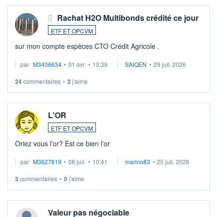
Rachat H2O Multibonds crédité ce jour
ETF ET OPCVM
sur mon compte espèces CTO Crédit Agricole .
par
M3406634
•
01 avr.
•
10:39
SAIQEN
•
29 juil. 2026
24
commentaires
•
2
j'aime
L'OR
ETF ET OPCVM
Oriez vous l'or? Est ce bien l'or
par
M3627819
•
08 juil.
•
10:41
marino83
•
25 juil. 2026
3
commentaires
•
0
j'aime
Valeur pas négociable