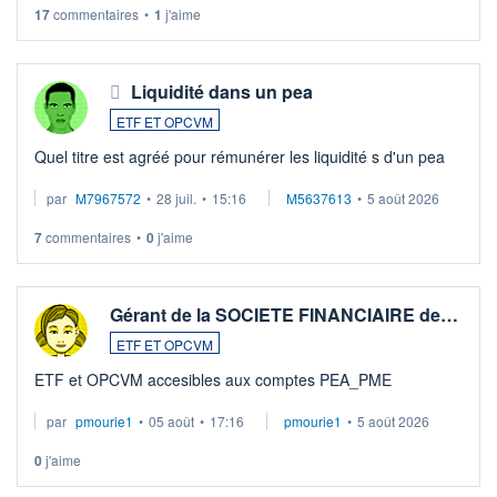
LU3 ...
17
commentaires
•
1
j'aime
Liquidité dans un pea
ETF ET OPCVM
Quel titre est agréé pour rémunérer les liquidité s d'un pea
par
M7967572
•
28 juil.
•
15:16
M5637613
•
5 août 2026
7
commentaires
•
0
j'aime
Gérant de la SOCIETE FINANCIAIRE de…
ETF ET OPCVM
ETF et OPCVM accesibles aux comptes PEA_PME
par
pmourie1
•
05 août
•
17:16
pmourie1
•
5 août 2026
0
j'aime