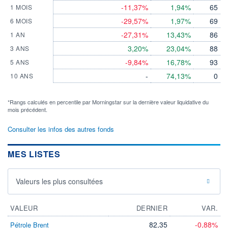
-11,37%
1,94%
65
1 MOIS
-29,57%
1,97%
69
6 MOIS
-27,31%
13,43%
86
1 AN
3,20%
23,04%
88
3 ANS
-9,84%
16,78%
93
5 ANS
-
74,13%
0
10 ANS
*Rangs calculés en percentile par Morningstar sur la dernière valeur liquidative du
mois précédent.
Consulter les infos des autres fonds
MES LISTES
Valeurs les plus consultées
VALEUR
DERNIER
VAR.
82,35
-0,88%
Pétrole Brent