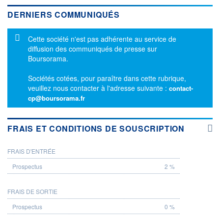
DERNIERS COMMUNIQUÉS
Message d'information
Cette société n'est pas adhérente au service de
diffusion des communiqués de presse sur
Boursorama.
Sociétés cotées, pour paraître dans cette rubrique,
veuillez nous contacter à l'adresse suivante :
contact-
cp@boursorama.fr
FRAIS ET CONDITIONS DE SOUSCRIPTION
FRAIS D'ENTRÉE
PROSPECTUS
2 %
FRAIS DE SORTIE
0 %