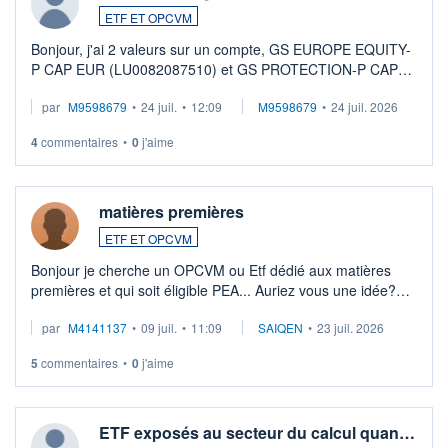
ETF ET OPCVM
Bonjour, j'ai 2 valeurs sur un compte, GS EUROPE EQUITY-
P CAP EUR (LU0082087510) et GS PROTECTION-P CAP
EUR (LU0546913194), que je souhaite vendre. Lorsque je
par
M9598679
•
24 juil.
•
12:09
M9598679
•
24 juil. 2026
veux procéder à la vente, on me signale ...
4
commentaires
•
0
j'aime
matières premières
ETF ET OPCVM
Bonjour je cherche un OPCVM ou Etf dédié aux matières
premières et qui soit éligible PEA... Auriez vous une idée?
Merci de vos conseils
par
M4141137
•
09 juil.
•
11:09
SAIQEN
•
23 juil. 2026
5
commentaires
•
0
j'aime
ETF exposés au secteur du calcul quan…