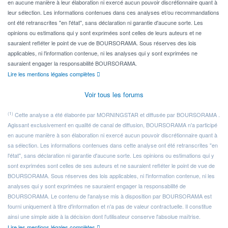
en aucune manière à leur élaboration ni exercé aucun pouvoir discrétionnaire quant à
leur sélection. Les informations contenues dans ces analyses et/ou recommandations
ont été retranscrites "en l'état", sans déclaration ni garantie d'aucune sorte. Les
opinions ou estimations qui y sont exprimées sont celles de leurs auteurs et ne
sauraient refléter le point de vue de BOURSORAMA. Sous réserves des lois
applicables, ni l'information contenue, ni les analyses qui y sont exprimées ne
sauraient engager la responsabilité BOURSORAMA.
Lire les mentions légales complètes
Voir tous les forums
(1)
Cette analyse a été élaborée par MORNINGSTAR et diffusée par BOURSORAMA .
Agissant exclusivement en qualité de canal de diffusion, BOURSORAMA n'a participé
en aucune manière à son élaboration ni exercé aucun pouvoir discrétionnaire quant à
sa sélection. Les informations contenues dans cette analyse ont été retranscrites "en
l'état", sans déclaration ni garantie d'aucune sorte. Les opinions ou estimations qui y
sont exprimées sont celles de ses auteurs et ne sauraient refléter le point de vue de
BOURSORAMA. Sous réserves des lois applicables, ni l'information contenue, ni les
analyses qui y sont exprimées ne sauraient engager la responsabilité de
BOURSORAMA. Le contenu de l'analyse mis à disposition par BOURSORAMA est
fourni uniquement à titre d'information et n'a pas de valeur contractuelle. Il constitue
ainsi une simple aide à la décision dont l'utilisateur conserve l'absolue maîtrise.
Lire les mentions légales complètes