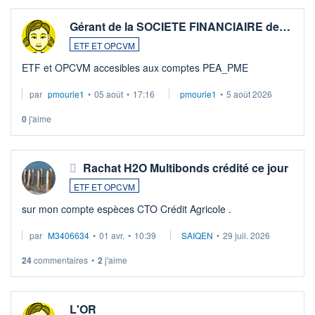
Gérant de la SOCIETE FINANCIAIRE de…
ETF ET OPCVM
ETF et OPCVM accesibles aux comptes PEA_PME
par
pmourie1
•
05 août
•
17:16
pmourie1
•
5 août 2026
0
j'aime
Rachat H2O Multibonds crédité ce jour
ETF ET OPCVM
sur mon compte espèces CTO Crédit Agricole .
par
M3406634
•
01 avr.
•
10:39
SAIQEN
•
29 juil. 2026
24
commentaires
•
2
j'aime
L'OR