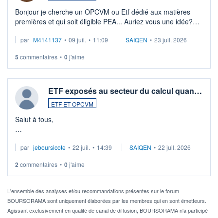
Bonjour je cherche un OPCVM ou Etf dédié aux matières
premières et qui soit éligible PEA... Auriez vous une idée?
Merci de vos conseils
par
M4141137
•
09 juil.
•
11:09
SAIQEN
•
23 juil. 2026
5
commentaires
•
0
j'aime
ETF exposés au secteur du calcul quan…
ETF ET OPCVM
Salut à tous,
Je cherche à investir sur le secteur du calcul quantique, mais
par
jeboursicote
•
22 juil.
•
14:39
SAIQEN
•
22 juil. 2026
via un ETF plutôt que des actions individuelles.
2
commentaires
•
0
j'aime
Idéalement, je voudrais qu'il soit éligible au PEA.
Pour l' ...
L'ensemble des analyses et/ou recommandations présentes sur le forum
BOURSORAMA sont uniquement élaborées par les membres qui en sont émetteurs.
Agissant exclusivement en qualité de canal de diffusion, BOURSORAMA n'a participé