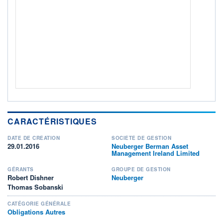
ACTIF NET (EUR)
6 604M / 31.07.26
NOTATION MORNINGSTAR ⁽¹⁾
RISQUE DU FONDS (SRI)
2
/7
+ PORTEFEUILLE
+ LISTE
CARACTÉRISTIQUES
DATE DE CRÉATION
SOCIÉTÉ DE GESTION
29.01.2016
Neuberger Berman Asset
Management Ireland Limited
GÉRANTS
GROUPE DE GESTION
Robert Dishner
Neuberger
Thomas Sobanski
CATÉGORIE GÉNÉRALE
Obligations Autres