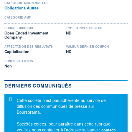
CATÉGORIE MORNINGSTAR
Obligations Autres
CATÉGORIE AMF
FORME JURIDIQUE
TYPE D'INVESTISSEUR
Open Ended Investment
ND
Company
AFFECTATION DES RÉSULTATS
VALEUR DERNIER COUPON
Capitalisation
ND
FONDS DE FONDS
Non
DERNIERS COMMUNIQUÉS
Message d'information
Cette société n'est pas adhérente au service de
diffusion des communiqués de presse sur
Boursorama.
Sociétés cotées, pour paraître dans cette rubrique,
veuillez nous contacter à l'adresse suivante :
contact-