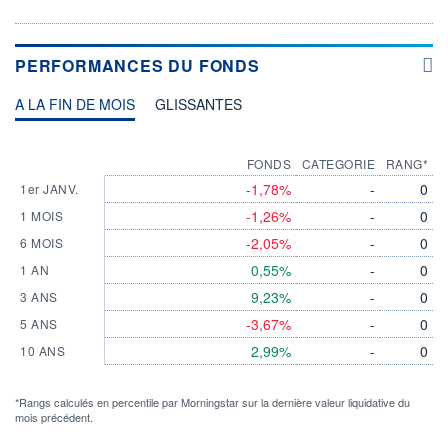
PERFORMANCES DU FONDS
A LA FIN DE MOIS
GLISSANTES
FONDS
CATEGORIE
RANG*
-1,78%
-
0
1er JANV.
-1,26%
-
0
1 MOIS
-2,05%
-
0
6 MOIS
0,55%
-
0
1 AN
9,23%
-
0
3 ANS
-3,67%
-
0
5 ANS
2,99%
-
0
10 ANS
*Rangs calculés en percentile par Morningstar sur la dernière valeur liquidative du
mois précédent.