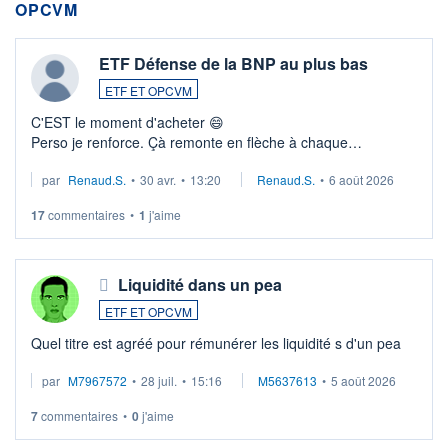
OPCVM
ETF Défense de la BNP au plus bas
ETF ET OPCVM
C'EST le moment d'acheter 😄​
Perso je renforce. Çà remonte en flèche à chaque
suspission d'accord dans.la guerre du moyen-orient.
par
Renaud.S.
•
30 avr.
•
13:20
Renaud.S.
•
6 août 2026
Investissement long terme tip top pour sa retraite.
LU3 ...
17
commentaires
•
1
j'aime
Liquidité dans un pea
ETF ET OPCVM
Quel titre est agréé pour rémunérer les liquidité s d'un pea
par
M7967572
•
28 juil.
•
15:16
M5637613
•
5 août 2026
7
commentaires
•
0
j'aime