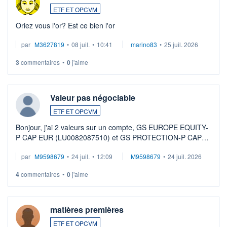
ETF ET OPCVM
Oriez vous l'or? Est ce bien l'or
par
M3627819
•
08 juil.
•
10:41
marino83
•
25 juil. 2026
3
commentaires
•
0
j'aime
Valeur pas négociable
ETF ET OPCVM
Bonjour, j'ai 2 valeurs sur un compte, GS EUROPE EQUITY-
P CAP EUR (LU0082087510) et GS PROTECTION-P CAP
EUR (LU0546913194), que je souhaite vendre. Lorsque je
par
M9598679
•
24 juil.
•
12:09
M9598679
•
24 juil. 2026
veux procéder à la vente, on me signale ...
4
commentaires
•
0
j'aime
matières premières
ETF ET OPCVM