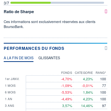
3
/7
Ratio de Sharpe
Ces informations sont exclusivement réservées aux clients
BoursoBank.
PERFORMANCES DU FONDS
A LA FIN DE MOIS
GLISSANTES
FONDS
CATEGORIE
RANG*
-4,70%
4,23%
100
1er JANV.
-1,09%
-0,01%
77
1 MOIS
-5,53%
1,84%
100
6 MOIS
-4,49%
4,23%
100
1 AN
3,57%
14,46%
97
3 ANS