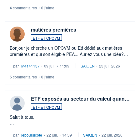
4
commentaires
•
0
j'aime
matières premières
ETF ET OPCVM
Bonjour je cherche un OPCVM ou Etf dédié aux matières
premières et qui soit éligible PEA... Auriez vous une idée?
Merci de vos conseils
par
M4141137
•
09 juil.
•
11:09
SAIQEN
•
23 juil. 2026
5
commentaires
•
0
j'aime
ETF exposés au secteur du calcul quan…
ETF ET OPCVM
Salut à tous,
Je cherche à investir sur le secteur du calcul quantique, mais
par
jeboursicote
•
22 juil.
•
14:39
SAIQEN
•
22 juil. 2026
via un ETF plutôt que des actions individuelles.