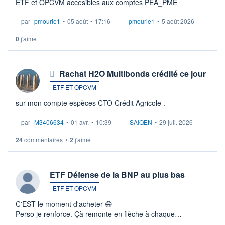
ETF et OPCVM accesibles aux comptes PEA_PME
par
pmourie1
•
05 août
•
17:16
pmourie1
•
5 août 2026
0
j'aime
Rachat H2O Multibonds crédité ce jour
ETF ET OPCVM
sur mon compte espèces CTO Crédit Agricole .
par
M3406634
•
01 avr.
•
10:39
SAIQEN
•
29 juil. 2026
24
commentaires
•
2
j'aime
ETF Défense de la BNP au plus bas
ETF ET OPCVM
C'EST le moment d'acheter 😄​
Perso je renforce. Çà remonte en flèche à chaque
suspission d'accord dans.la guerre du moyen-orient.