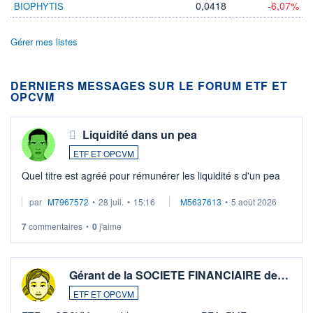
0,0418
-6,07%
BIOPHYTIS
Gérer mes listes
DERNIERS MESSAGES SUR LE FORUM ETF ET
OPCVM
Liquidité dans un pea
ETF ET OPCVM
Quel titre est agréé pour rémunérer les liquidité s d'un pea
par
M7967572
•
28 juil.
•
15:16
M5637613
•
5 août 2026
7
commentaires
•
0
j'aime
Gérant de la SOCIETE FINANCIAIRE de…
ETF ET OPCVM