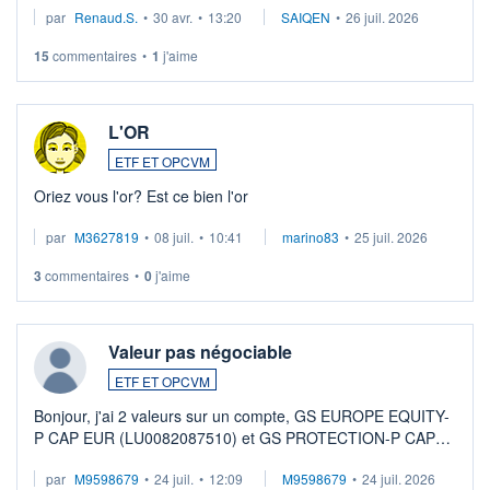
par
Renaud.S.
•
30 avr.
•
13:20
SAIQEN
•
26 juil. 2026
Investissement long terme tip top pour sa retraite.
LU3 ...
15
commentaires
•
1
j'aime
L'OR
ETF ET OPCVM
Oriez vous l'or? Est ce bien l'or
par
M3627819
•
08 juil.
•
10:41
marino83
•
25 juil. 2026
3
commentaires
•
0
j'aime
Valeur pas négociable
ETF ET OPCVM
Bonjour, j'ai 2 valeurs sur un compte, GS EUROPE EQUITY-
P CAP EUR (LU0082087510) et GS PROTECTION-P CAP
EUR (LU0546913194), que je souhaite vendre. Lorsque je
par
M9598679
•
24 juil.
•
12:09
M9598679
•
24 juil. 2026
veux procéder à la vente, on me signale ...