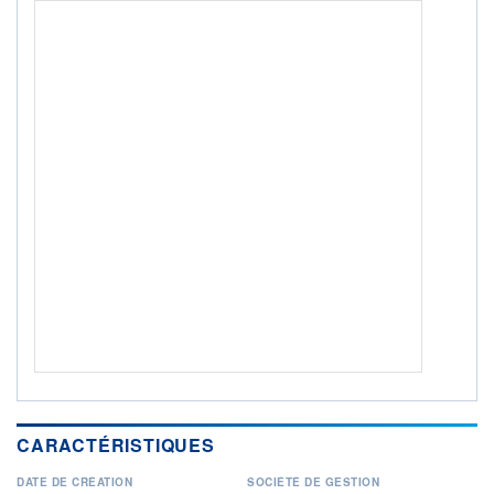
ACTIF NET (EUR)
97M / 31.07.26
NOTATION MORNINGSTAR ⁽¹⁾
RISQUE DU FONDS (SRI)
3
/7
+ PORTEFEUILLE
+ LISTE
CARACTÉRISTIQUES
DATE DE CRÉATION
SOCIÉTÉ DE GESTION