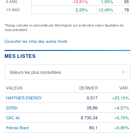
-10,51%
1,93%
95
5 ANS
2,25%
12,45%
78
10 ANS
*Rangs calculés en percentile par Morningstar sur la dernière valeur liquidative du
mois précédent.
Consulter les infos des autres fonds
MES LISTES
Valeurs les plus consultées
VALEUR
DERNIER
VAR.
0,517
+23,10%
HAFFNER ENERGY
28,86
+4,57%
2CRSI
8 730,34
+0,70%
CAC 40
80,1
+0,86%
Pétrole Brent