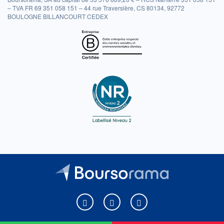
– TVA FR 69 351 058 151 – 44 rue Traversière, CS 80134, 92772
BOULOGNE BILLANCOURT CEDEX
Boursorama sur Facebook
Boursorama sur X
Boursorama sur Youtu