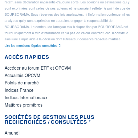
l'état", sans déclaration ni garantie d'aucune sorte. Les opinions ou estimations qui y
sont exprimées sont celles de ses auteurs et ne sauraient refléter le point de vue de
BOURSORAMA. Sous réserves des lois applicables, ni l'information contenue, ni les
analyses qui y sont exprimées ne sauraient engager la responsabilité de
BOURSORAMA. Le contenu de l'analyse mis à disposition par BOURSORAMA est
fourni uniquement à titre d'information et n'a pas de valeur contractuelle. Il constitue
ainsi une simple aide à la décision dont l'utilisateur conserve l'absolue maîtrise.
Lire les mentions légales complètes
ACCÈS RAPIDES
Accéder au forum ETF et OPCVM
Actualités OPCVM
Points de marché
Indices France
Indices internationaux
Matières premières
SOCIÉTÉS DE GESTION LES PLUS
RECHERCHÉES / CONSULTÉES *
Amundi