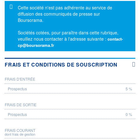
Message d'information
Cette société n'est pas adhérente au service de
diffusion des communiqués de presse sur
Boursorama.
Sociétés cotées, pour paraître dans cette rubrique,
veuillez nous contacter à l'adresse suivante :
contact-
cp@boursorama.fr
FRAIS ET CONDITIONS DE SOUSCRIPTION
FRAIS D'ENTRÉE
PROSPECTUS
5 %
FRAIS DE SORTIE
0 %
FRAIS COURANT
dont frais de gestion