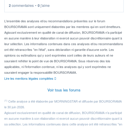
2
commentaires
•
0
j'aime
Idéalement, je voudrais qu'il soit éligible au PEA.
Pour l' ...
L'ensemble des analyses et/ou recommandations présentes sur le forum
BOURSORAMA sont uniquement élaborées par les membres qui en sont émetteurs.
Agissant exclusivement en qualité de canal de diffusion, BOURSORAMA n'a participé
en aucune manière à leur élaboration ni exercé aucun pouvoir discrétionnaire quant à
leur sélection. Les informations contenues dans ces analyses et/ou recommandations
ont été retranscrites "en l'état", sans déclaration ni garantie d'aucune sorte. Les
opinions ou estimations qui y sont exprimées sont celles de leurs auteurs et ne
sauraient refléter le point de vue de BOURSORAMA. Sous réserves des lois
applicables, ni l'information contenue, ni les analyses qui y sont exprimées ne
sauraient engager la responsabilité BOURSORAMA.
Lire les mentions légales complètes
Voir tous les forums
(1)
Cette analyse a été élaborée par MORNINGSTAR et diffusée par BOURSORAMA
le 30 juin 2026.
Agissant exclusivement en qualité de canal de diffusion, BOURSORAMA n'a participé
en aucune manière à son élaboration ni exercé aucun pouvoir discrétionnaire quant à
sa sélection. Les informations contenues dans cette analyse ont été retranscrites "en