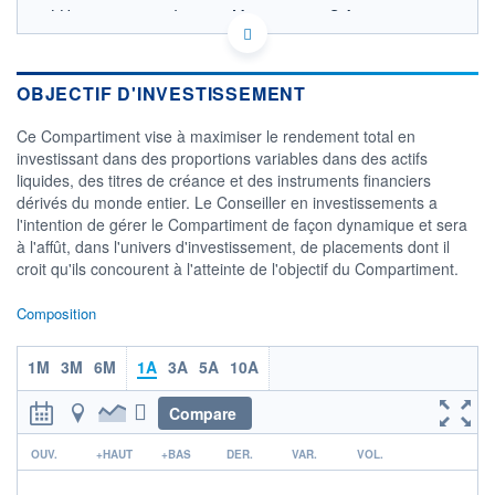
LU1332269668 - Invesco Management S.A.
OPCVM DERNIER COURS CONNU AU 05/08/2026
Consulter le prospectus / DIC
OBJECTIF D'INVESTISSEMENT
9,0
Ce Compartiment vise à maximiser le rendement total en
8,5
investissant dans des proportions variables dans des actifs
liquides, des titres de créance et des instruments financiers
8,0
dérivés du monde entier. Le Conseiller en investissements a
7,5
l'intention de gérer le Compartiment de façon dynamique et sera
01/12
01/04
04/08
à l'affût, dans l'univers d'investissement, de placements dont il
croit qu'ils concourent à l'atteinte de l'objectif du Compartiment.
CATÉGORIE MORNINGSTAR
Obligations Internationales
Composition
Flexibles Couvertes en
EUR
1M
3M
6M
1A
3A
5A
10A
FONDS PARTENAIRES
TARIFS PRIVILÉGIÉS
0%
Compare
ÉLIGIBILITÉ
PEA
PEA-PME
BOURSOVIE LUX
BOURSOVIE
r
OUV.
+HAUT
+BAS
DER.
VAR.
VOL.
CTO BUSINESS
Non éligible Boursobank