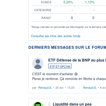
5,20%
1,13%
FONDS
-
-
CATEGORIE
0
0
RANG*
*Rangs calculés en percentile par Morningstar sur la dernière val
Consulter les infos des autres fonds
DERNIERS MESSAGES SUR LE FORUM
ETF Défense de la BNP au plus
ETF ET OPCVM
C'EST le moment d'acheter 😄​
Perso je renforce. Çà remonte en flèche à chaque
LU3 ...
par
Renaud.S.
•
30 avr.
•
13:20
Renaud.S.
•
6 ao
Liquidité dans un pea