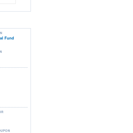
ON
nal Fund
N
UR
OUPON