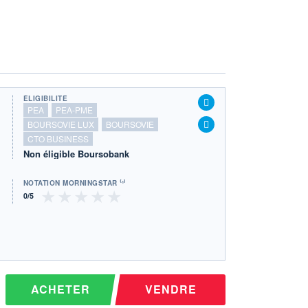
ÉLIGIBILITÉ
PEA
PEA-PME
BOURSOVIE LUX
BOURSOVIE
CTO BUSINESS
Non éligible Boursobank
NOTATION MORNINGSTAR ⁽¹⁾
ACHETER
VENDRE