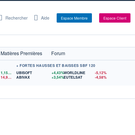
Rechercher
Aide
Espace Membre
Espace Client
Matières Premières
Forum
+ FORTES HAUSSES ET BAISSES SBF 120
1,1559
$US
UBISOFT
+4,43%
WORLDLINE
-5,12%
14,90
$US
ABIVAX
+3,54%
EUTELSAT
-4,58%