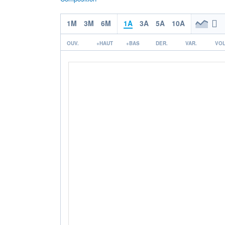
1M
3M
6M
1A
3A
5A
10A
OUV.
+HAUT
+BAS
DER.
VAR.
VOL