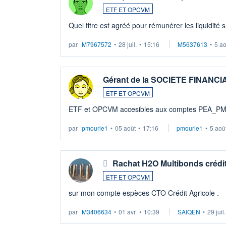
ETF ET OPCVM
Quel titre est agréé pour rémunérer les liquidité 
par
M7967572
•
28 juil.
•
15:16
M5637613
•
5 a
Gérant de la SOCIETE FINANC
ETF ET OPCVM
ETF et OPCVM accesibles aux comptes PEA_P
par
pmourie1
•
05 août
•
17:16
pmourie1
•
5 aoû
Rachat H2O Multibonds crédit
ETF ET OPCVM
sur mon compte espèces CTO Crédit Agricole .
par
M3406634
•
01 avr.
•
10:39
SAIQEN
•
29 juil