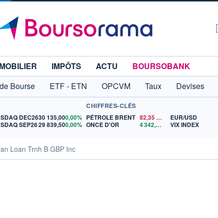
MOBILIER
IMPÔTS
ACTU
BOURSOBANK
 de Bourse
ETF - ETN
OPCVM
Taux
Devises
CHIFFRES-CLÉS
SDAQ DEC26
30 135,00
0,00%
PÉTROLE BRENT
82,35
$US
EUR/USD
SDAQ SEP26
29 839,50
0,00%
ONCE D'OR
4 342,26
$US
VIX INDEX
ean Loan Trnh B GBP Inc