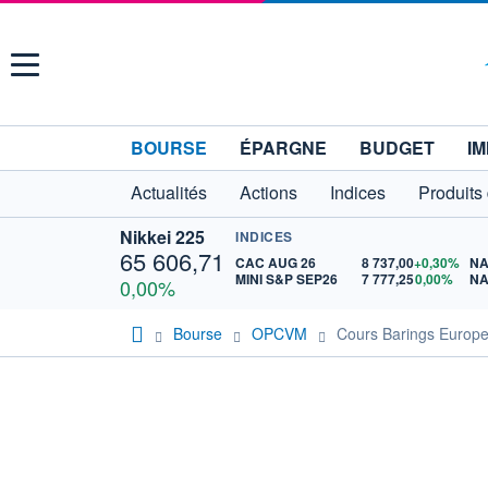
Menu
BOURSE
ÉPARGNE
BUDGET
IM
Actualités
Actions
Indices
Produits
Nikkei 225
INDICES
65 606,71
CAC AUG 26
8 737,00
+0,30%
NA
MINI S&P SEP26
7 777,25
0,00%
NA
0,00%
Bourse
OPCVM
Cours Barings Europ