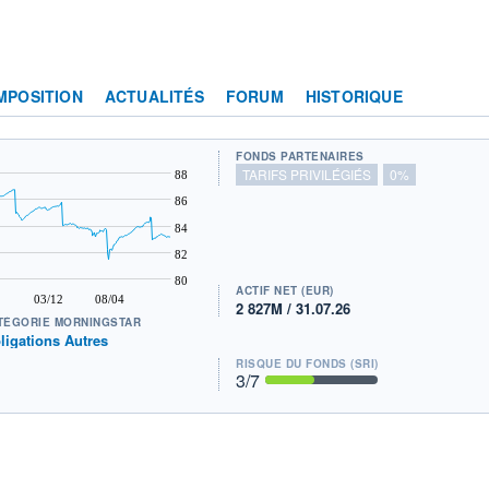
MPOSITION
ACTUALITÉS
FORUM
HISTORIQUE
FONDS PARTENAIRES
TARIFS PRIVILÉGIÉS
0%
88
86
84
82
80
ACTIF NET (EUR)
03/12
08/04
2 827M / 31.07.26
TÉGORIE MORNINGSTAR
ligations Autres
RISQUE DU FONDS (SRI)
3
/7