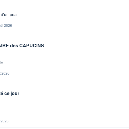
s d'un pea
oût 2026
IAIRE des CAPUCINS
ME
t 2026
é ce jour
. 2026