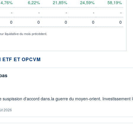
4,76%
6,22%
21,85%
24,59%
58,19%
-
-
-
-
-
0
0
0
0
0
eur liquidative du mois précédent.
 ETF ET OPCVM
 bas
 suspission d'accord dans.la guerre du moyen-orient. Investissement lo
ût 2026