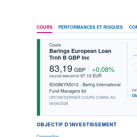
COURS
PERFORMANCES ET RISQUES
CO
Cours
Barings European Loan
Trnh B GBP Inc
83,19
+0,08%
GBP
97,10 EUR
VALEUR INDICATIVE
IE00B6YX5012 - Baring International
Fund Managers ltd
CA
Ob
OPCVM DERNIER COURS CONNU AU
06/08/2026
OBJECTIF D'INVESTISSEMENT
Composition