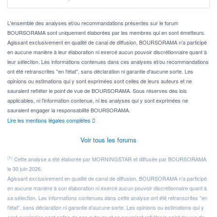
Idéalement, je voudrais qu'il soit éligible au PEA.
Pour l' ...
L'ensemble des analyses et/ou recommandations présentes sur le forum
BOURSORAMA sont uniquement élaborées par les membres qui en sont émetteurs.
Agissant exclusivement en qualité de canal de diffusion, BOURSORAMA n'a participé
en aucune manière à leur élaboration ni exercé aucun pouvoir discrétionnaire quant à
leur sélection. Les informations contenues dans ces analyses et/ou recommandations
ont été retranscrites "en l'état", sans déclaration ni garantie d'aucune sorte. Les
opinions ou estimations qui y sont exprimées sont celles de leurs auteurs et ne
sauraient refléter le point de vue de BOURSORAMA. Sous réserves des lois
applicables, ni l'information contenue, ni les analyses qui y sont exprimées ne
sauraient engager la responsabilité BOURSORAMA.
Lire les mentions légales complètes
Voir tous les forums
(1)
Cette analyse a été élaborée par MORNINGSTAR et diffusée par BOURSORAMA
le 30 juin 2026.
Agissant exclusivement en qualité de canal de diffusion, BOURSORAMA n'a participé
en aucune manière à son élaboration ni exercé aucun pouvoir discrétionnaire quant à
sa sélection. Les informations contenues dans cette analyse ont été retranscrites "en
l'état", sans déclaration ni garantie d'aucune sorte. Les opinions ou estimations qui y