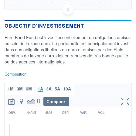
LU1322386183 - Fidelity (FIL Inv Mgmt (Lux) S.A.)
OPCVM DERNIER COURS CONNU AU 04/08/2026
Consulter le prospectus / DIC
OBJECTIF D'INVESTISSEMENT
11,0
Euro Bond Fund est investi essentiellement en obligations émises
10,8
au sein de la zone euro. Le portefeuille est principalement investi
dans des obligations libellées en euro et émises par des Etats
10,6
membres de la zone euro, des entreprises de très bonne qualité
10,4
ou des agences internationales.
03/12
06/04
Composition
CATÉGORIE MORNINGSTAR
Obligations EUR
Diversifiées
1M
3M
6M
1A
3A
5A
10A
FONDS PARTENAIRES
Compare
TARIFS PRIVILÉGIÉS
0%
r
ÉLIGIBILITÉ
OUV.
+HAUT
+BAS
DER.
VAR.
VOL.
PEA
PEA-PME
BOURSOVIE LUX
BOURSOVIE
CTO BUSINESS
Non éligible Boursobank