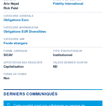
Ario Nejad
Fidelity International
Rick Patel
CATÉGORIE GÉNÉRALE
Obligations Euro
CATÉGORIE MORNINGSTAR
Obligations EUR Diversifiées
CATÉGORIE AMF
Fonds etrangers
FORME JURIDIQUE
TYPE D'INVESTISSEUR
SICAV
Institutionnel
AFFECTATION DES RÉSULTATS
VALEUR DERNIER COUPON
Capitalisation
ND
FONDS DE FONDS
Non
DERNIERS COMMUNIQUÉS
Message d'information
Cette société n'est pas adhérente au service de