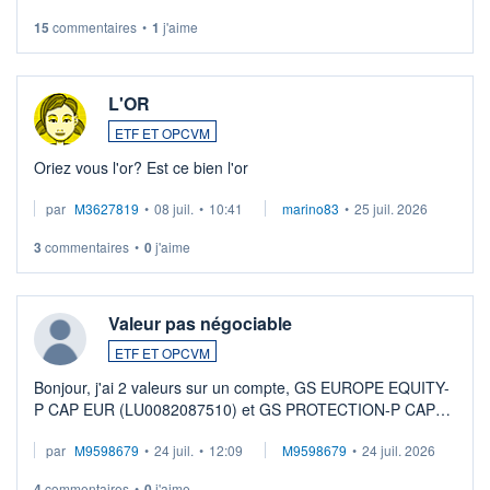
LU3 ...
15
commentaires
•
1
j'aime
L'OR
ETF ET OPCVM
Oriez vous l'or? Est ce bien l'or
par
M3627819
•
08 juil.
•
10:41
marino83
•
25 juil. 2026
3
commentaires
•
0
j'aime
Valeur pas négociable
ETF ET OPCVM
Bonjour, j'ai 2 valeurs sur un compte, GS EUROPE EQUITY-
P CAP EUR (LU0082087510) et GS PROTECTION-P CAP
EUR (LU0546913194), que je souhaite vendre. Lorsque je
par
M9598679
•
24 juil.
•
12:09
M9598679
•
24 juil. 2026
veux procéder à la vente, on me signale ...
4
commentaires
•
0
j'aime