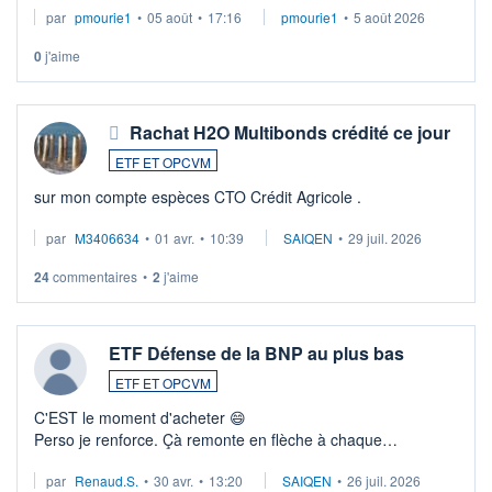
par
pmourie1
•
05 août
•
17:16
pmourie1
•
5 août 2026
0
j'aime
Rachat H2O Multibonds crédité ce jour
ETF ET OPCVM
sur mon compte espèces CTO Crédit Agricole .
par
M3406634
•
01 avr.
•
10:39
SAIQEN
•
29 juil. 2026
24
commentaires
•
2
j'aime
ETF Défense de la BNP au plus bas
ETF ET OPCVM
C'EST le moment d'acheter 😄​
Perso je renforce. Çà remonte en flèche à chaque
suspission d'accord dans.la guerre du moyen-orient.
par
Renaud.S.
•
30 avr.
•
13:20
SAIQEN
•
26 juil. 2026
Investissement long terme tip top pour sa retraite.