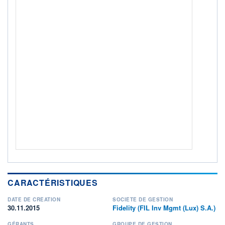
ACTIF NET (EUR)
30M / 31.07.26
NOTATION MORNINGSTAR ⁽¹⁾
RISQUE DU FONDS (SRI)
3
/7
+ PORTEFEUILLE
+ LISTE
CARACTÉRISTIQUES
DATE DE CRÉATION
SOCIÉTÉ DE GESTION
30.11.2015
Fidelity (FIL Inv Mgmt (Lux) S.A.)
GÉRANTS
GROUPE DE GESTION