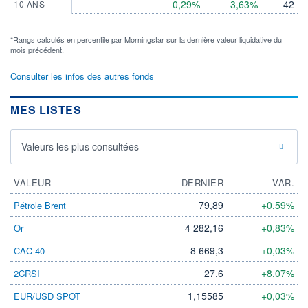
0,29%
3,63%
42
10 ANS
*Rangs calculés en percentile par Morningstar sur la dernière valeur liquidative du
mois précédent.
Consulter les infos des autres fonds
MES LISTES
Valeurs les plus consultées
VALEUR
DERNIER
VAR.
79,89
+0,59%
Pétrole Brent
4 282,16
+0,83%
Or
8 669,3
+0,03%
CAC 40
27,6
+8,07%
2CRSI
1,15585
+0,03%
EUR/USD SPOT