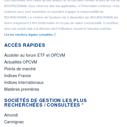
sont exprimées sont celles de ses auteurs et ne sauraient refléter le point de vue de
BOURSORAMA. Sous réserves des lois applicables, ni l'information contenue, ni les
analyses qui y sont exprimées ne sauraient engager la responsabilité de
BOURSORAMA. Le contenu de l'analyse mis à disposition par BOURSORAMA est
fourni uniquement à titre d'information et n'a pas de valeur contractuelle. Il constitue
ainsi une simple aide à la décision dont l'utilisateur conserve l'absolue maîtrise.
Lire les mentions légales complètes
ACCÈS RAPIDES
Accéder au forum ETF et OPCVM
Actualités OPCVM
Points de marché
Indices France
Indices internationaux
Matières premières
SOCIÉTÉS DE GESTION LES PLUS
RECHERCHÉES / CONSULTÉES *
Amundi
Carmignac