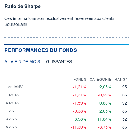
Ratio de Sharpe
Ces informations sont exclusivement réservées aux clients
BoursoBank.
PERFORMANCES DU FONDS
A LA FIN DE MOIS
GLISSANTES
FONDS
CATEGORIE
RANG*
-1,31%
2,05%
95
1er JANV.
-1,31%
-0,29%
66
1 MOIS
-1,59%
0,83%
92
6 MOIS
-0,38%
2,05%
86
1 AN
8,98%
11,84%
52
3 ANS
-11,30%
-3,75%
86
5 ANS