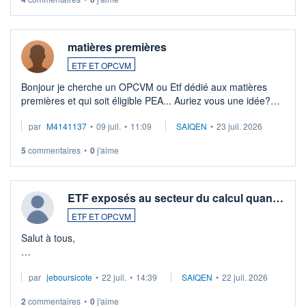
matières premières
ETF ET OPCVM
Bonjour je cherche un OPCVM ou Etf dédié aux matières
premières et qui soit éligible PEA... Auriez vous une idée?
Merci de vos conseils
par
M4141137
•
09 juil.
•
11:09
SAIQEN
•
23 juil. 2026
5
commentaires
•
0
j'aime
ETF exposés au secteur du calcul quan…
ETF ET OPCVM
Salut à tous,
Je cherche à investir sur le secteur du calcul quantique, mais
par
jeboursicote
•
22 juil.
•
14:39
SAIQEN
•
22 juil. 2026
via un ETF plutôt que des actions individuelles.
2
commentaires
•
0
j'aime