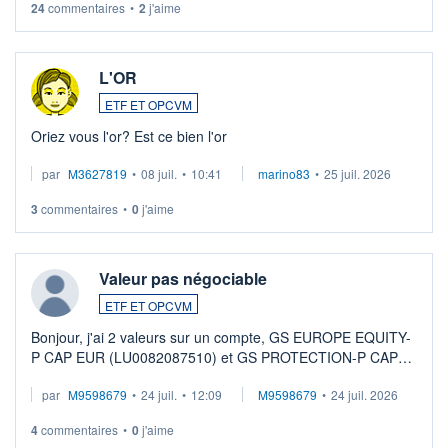
24
commentaires
•
2
j'aime
L'OR
ETF ET OPCVM
Oriez vous l'or? Est ce bien l'or
par
M3627819
•
08 juil.
•
10:41
marino83
•
25 juil. 2026
3
commentaires
•
0
j'aime
Valeur pas négociable
ETF ET OPCVM
Bonjour, j'ai 2 valeurs sur un compte, GS EUROPE EQUITY-
P CAP EUR (LU0082087510) et GS PROTECTION-P CAP
EUR (LU0546913194), que je souhaite vendre. Lorsque je
par
M9598679
•
24 juil.
•
12:09
M9598679
•
24 juil. 2026
veux procéder à la vente, on me signale ...
4
commentaires
•
0
j'aime