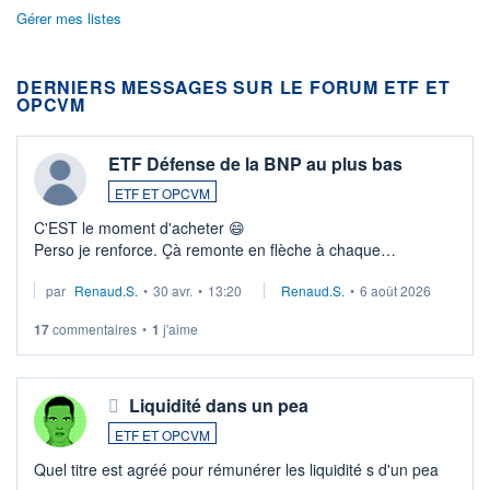
Gérer mes listes
DERNIERS MESSAGES SUR LE FORUM ETF ET
OPCVM
ETF Défense de la BNP au plus bas
ETF ET OPCVM
C'EST le moment d'acheter 😄​
Perso je renforce. Çà remonte en flèche à chaque
suspission d'accord dans.la guerre du moyen-orient.
par
Renaud.S.
•
30 avr.
•
13:20
Renaud.S.
•
6 août 2026
Investissement long terme tip top pour sa retraite.
LU3 ...
17
commentaires
•
1
j'aime
Liquidité dans un pea
ETF ET OPCVM
Quel titre est agréé pour rémunérer les liquidité s d'un pea