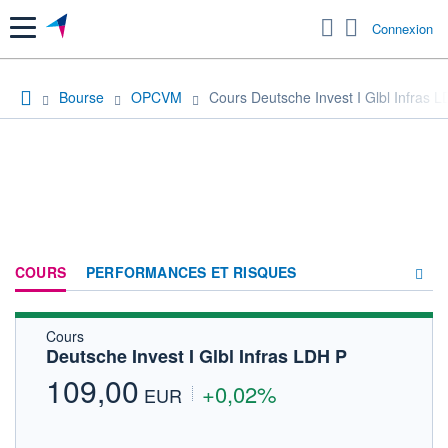
Menu
Connexion
Bourse
OPCVM
Cours Deutsche Invest I Glbl Infras 
COURS
PERFORMANCES ET RISQUES
Cours
COMPOSITION
Deutsche Invest I Glbl Infras LDH P
ACTUALITÉS
109,00
+0,02%
EUR
FORUM
HISTORIQUE