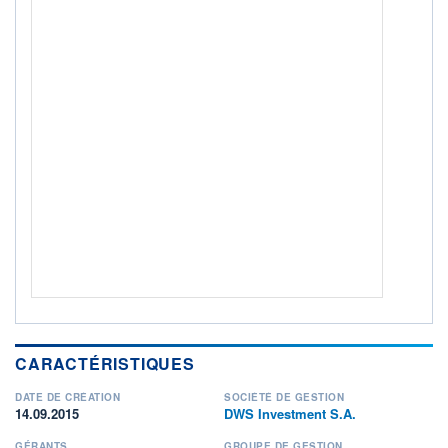
NOTATION MORNINGSTAR ⁽¹⁾
RISQUE DU FONDS (SRI)
4
/7
+ PORTEFEUILLE
+ LISTE
CARACTÉRISTIQUES
DATE DE CRÉATION
SOCIÉTÉ DE GESTION
14.09.2015
DWS Investment S.A.
GÉRANTS
GROUPE DE GESTION