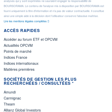
analyses qui y sont exprimées ne sauraient engager la responsabilité de
BOURSORAMA. Le contenu de l'analyse mis à disposition par BOURSORAMA est
fourni uniquement à titre d'information et n'a pas de valeur contractuelle. Il constitue
ainsi une simple aide à la décision dont l'utilisateur conserve l'absolue maîtrise.
Lire les mentions légales complètes
ACCÈS RAPIDES
Accéder au forum ETF et OPCVM
Actualités OPCVM
Points de marché
Indices France
Indices internationaux
Matières premières
SOCIÉTÉS DE GESTION LES PLUS
RECHERCHÉES / CONSULTÉES *
Amundi
Carmignac
Theam
Allianz Global Investors