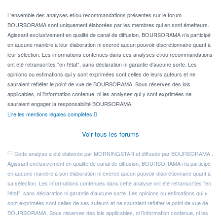
Pour l' ...
L'ensemble des analyses et/ou recommandations présentes sur le forum
BOURSORAMA sont uniquement élaborées par les membres qui en sont émetteurs.
Agissant exclusivement en qualité de canal de diffusion, BOURSORAMA n'a participé
en aucune manière à leur élaboration ni exercé aucun pouvoir discrétionnaire quant à
leur sélection. Les informations contenues dans ces analyses et/ou recommandations
ont été retranscrites "en l'état", sans déclaration ni garantie d'aucune sorte. Les
opinions ou estimations qui y sont exprimées sont celles de leurs auteurs et ne
sauraient refléter le point de vue de BOURSORAMA. Sous réserves des lois
applicables, ni l'information contenue, ni les analyses qui y sont exprimées ne
sauraient engager la responsabilité BOURSORAMA.
Lire les mentions légales complètes
Voir tous les forums
(1)
Cette analyse a été élaborée par MORNINGSTAR et diffusée par BOURSORAMA .
Agissant exclusivement en qualité de canal de diffusion, BOURSORAMA n'a participé
en aucune manière à son élaboration ni exercé aucun pouvoir discrétionnaire quant à
sa sélection. Les informations contenues dans cette analyse ont été retranscrites "en
l'état", sans déclaration ni garantie d'aucune sorte. Les opinions ou estimations qui y
sont exprimées sont celles de ses auteurs et ne sauraient refléter le point de vue de
BOURSORAMA. Sous réserves des lois applicables, ni l'information contenue, ni les