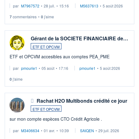
par
M7967572
•
28 juil.
•
15:16
M5637613
•
5 août 2026
7
commentaires
•
0
j'aime
Gérant de la SOCIETE FINANCIAIRE de…
ETF ET OPCVM
ETF et OPCVM accesibles aux comptes PEA_PME
par
pmourie1
•
05 août
•
17:16
pmourie1
•
5 août 2026
0
j'aime
Rachat H2O Multibonds crédité ce jour
ETF ET OPCVM
sur mon compte espèces CTO Crédit Agricole .
par
M3406634
•
01 avr.
•
10:39
SAIQEN
•
29 juil. 2026