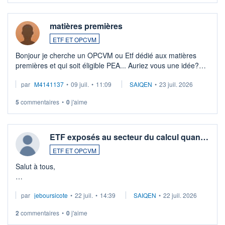
matières premières
ETF ET OPCVM
Bonjour je cherche un OPCVM ou Etf dédié aux matières
premières et qui soit éligible PEA... Auriez vous une idée?
Merci de vos conseils
par
M4141137
•
09 juil.
•
11:09
SAIQEN
•
23 juil. 2026
5
commentaires
•
0
j'aime
ETF exposés au secteur du calcul quan…
ETF ET OPCVM
Salut à tous,
Je cherche à investir sur le secteur du calcul quantique, mais
par
jeboursicote
•
22 juil.
•
14:39
SAIQEN
•
22 juil. 2026
via un ETF plutôt que des actions individuelles.
2
commentaires
•
0
j'aime
Idéalement, je voudrais qu'il soit éligible au PEA.