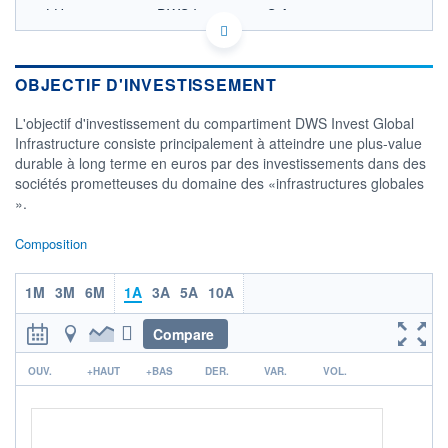
LU1277647191 - DWS Investment S.A.
OPCVM DERNIER COURS CONNU AU 06/08/2026
130
OBJECTIF D'INVESTISSEMENT
120
L'objectif d'investissement du compartiment DWS Invest Global
Infrastructure consiste principalement à atteindre une plus-value
110
durable à long terme en euros par des investissements dans des
100
sociétés prometteuses du domaine des «infrastructures globales
03/12
08/04
».
CATÉGORIE MORNINGSTAR
Composition
Actions Secteur Autres
FONDS PARTENAIRES
1M
3M
6M
1A
3A
5A
10A
TARIFS PRIVILÉGIÉS
0%
Compare
ÉLIGIBILITÉ
PEA
PEA-PME
BOURSOVIE LUX
BOURSOVIE
r
OUV.
+HAUT
+BAS
DER.
VAR.
VOL.
CTO BUSINESS
Non éligible Boursobank
ACTIF NET (EUR)
1 222M / 31.12.20