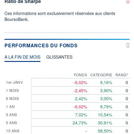
Ratio de Sharpe
Ces informations sont exclusivement réservées aux clients
BoursoBank.
PERFORMANCES DU FONDS
A LA FIN DE MOIS
GLISSANTES
FONDS
CATEGORIE
RANG*
-6,02%
9,16%
0
1er JANV.
-2,45%
3,90%
0
1 MOIS
2,42%
3,00%
0
6 MOIS
-6,02%
8,79%
0
1 AN
7,02%
10,54%
0
3 ANS
24,73%
30,91%
0
5 ANS
-
58,50%
0
10 ANS