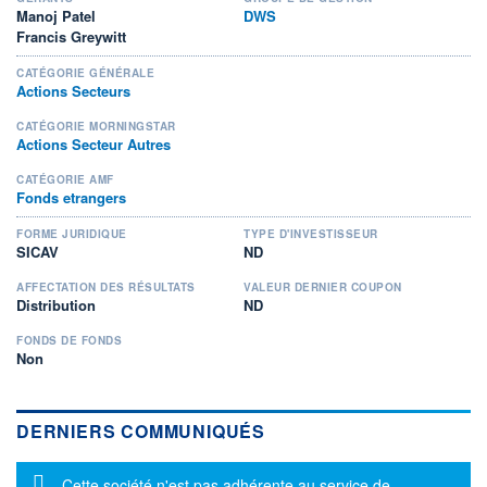
Manoj Patel
DWS
Francis Greywitt
CATÉGORIE GÉNÉRALE
Actions Secteurs
CATÉGORIE MORNINGSTAR
Actions Secteur Autres
CATÉGORIE AMF
Fonds etrangers
FORME JURIDIQUE
TYPE D'INVESTISSEUR
SICAV
ND
AFFECTATION DES RÉSULTATS
VALEUR DERNIER COUPON
Distribution
ND
FONDS DE FONDS
Non
DERNIERS COMMUNIQUÉS
Message d'information
Cette société n'est pas adhérente au service de