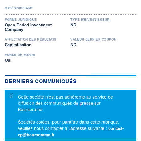
CATÉGORIE AMF
FORME JURIDIQUE
TYPE D'INVESTISSEUR
Open Ended Investment
ND
Company
AFFECTATION DES RÉSULTATS
VALEUR DERNIER COUPON
Capitalisation
ND
FONDS DE FONDS
Oui
DERNIERS COMMUNIQUÉS
Message d'information
Cette société n'est pas adhérente au service de
diffusion des communiqués de presse sur
Boursorama.
Sociétés cotées, pour paraître dans cette rubrique,
veuillez nous contacter à l'adresse suivante :
contact-
cp@boursorama.fr