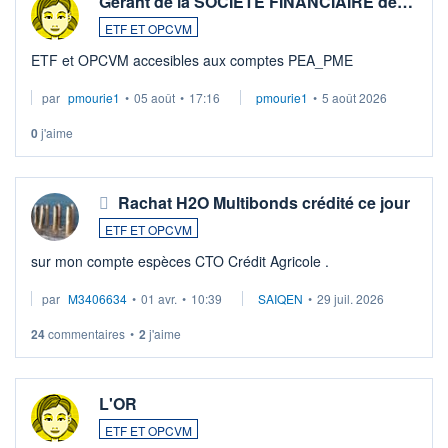
Gérant de la SOCIETE FINANCIAIRE de…
ETF ET OPCVM
ETF et OPCVM accesibles aux comptes PEA_PME
par
pmourie1
•
05 août
•
17:16
pmourie1
•
5 août 2026
0
j'aime
Rachat H2O Multibonds crédité ce jour
ETF ET OPCVM
sur mon compte espèces CTO Crédit Agricole .
par
M3406634
•
01 avr.
•
10:39
SAIQEN
•
29 juil. 2026
24
commentaires
•
2
j'aime
L'OR
ETF ET OPCVM