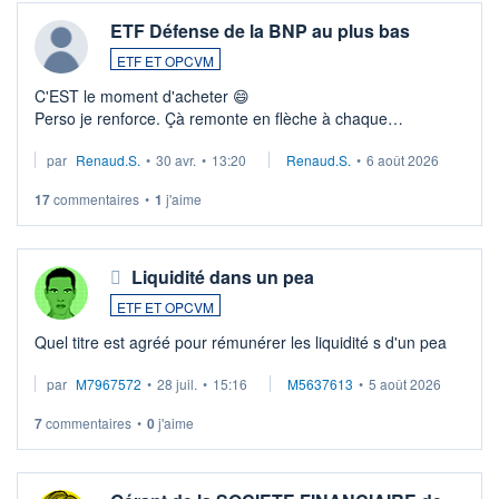
ETF Défense de la BNP au plus bas
ETF ET OPCVM
C'EST le moment d'acheter 😄​
Perso je renforce. Çà remonte en flèche à chaque
suspission d'accord dans.la guerre du moyen-orient.
par
Renaud.S.
•
30 avr.
•
13:20
Renaud.S.
•
6 août 2026
Investissement long terme tip top pour sa retraite.
LU3 ...
17
commentaires
•
1
j'aime
Liquidité dans un pea
ETF ET OPCVM
Quel titre est agréé pour rémunérer les liquidité s d'un pea
par
M7967572
•
28 juil.
•
15:16
M5637613
•
5 août 2026
7
commentaires
•
0
j'aime