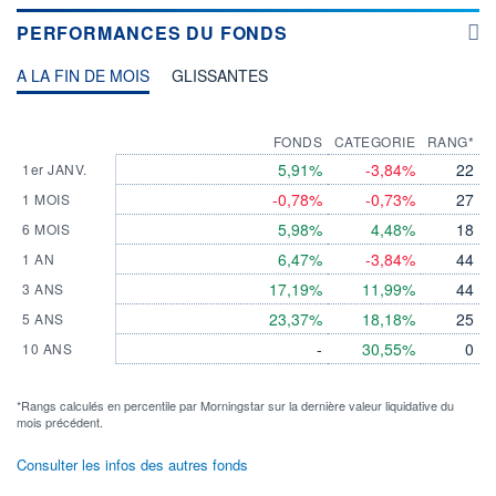
PERFORMANCES DU FONDS
A LA FIN DE MOIS
GLISSANTES
FONDS
CATEGORIE
RANG*
5,91%
-3,84%
22
1er JANV.
-0,78%
-0,73%
27
1 MOIS
5,98%
4,48%
18
6 MOIS
6,47%
-3,84%
44
1 AN
17,19%
11,99%
44
3 ANS
23,37%
18,18%
25
5 ANS
-
30,55%
0
10 ANS
*Rangs calculés en percentile par Morningstar sur la dernière valeur liquidative du
mois précédent.
Consulter les infos des autres fonds