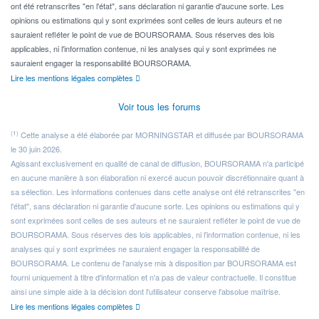
ont été retranscrites "en l'état", sans déclaration ni garantie d'aucune sorte. Les
opinions ou estimations qui y sont exprimées sont celles de leurs auteurs et ne
sauraient refléter le point de vue de BOURSORAMA. Sous réserves des lois
applicables, ni l'information contenue, ni les analyses qui y sont exprimées ne
sauraient engager la responsabilité BOURSORAMA.
Lire les mentions légales complètes
Voir tous les forums
(1)
Cette analyse a été élaborée par MORNINGSTAR et diffusée par BOURSORAMA
le 30 juin 2026.
Agissant exclusivement en qualité de canal de diffusion, BOURSORAMA n'a participé
en aucune manière à son élaboration ni exercé aucun pouvoir discrétionnaire quant à
sa sélection. Les informations contenues dans cette analyse ont été retranscrites "en
l'état", sans déclaration ni garantie d'aucune sorte. Les opinions ou estimations qui y
sont exprimées sont celles de ses auteurs et ne sauraient refléter le point de vue de
BOURSORAMA. Sous réserves des lois applicables, ni l'information contenue, ni les
analyses qui y sont exprimées ne sauraient engager la responsabilité de
BOURSORAMA. Le contenu de l'analyse mis à disposition par BOURSORAMA est
fourni uniquement à titre d'information et n'a pas de valeur contractuelle. Il constitue
ainsi une simple aide à la décision dont l'utilisateur conserve l'absolue maîtrise.
Lire les mentions légales complètes