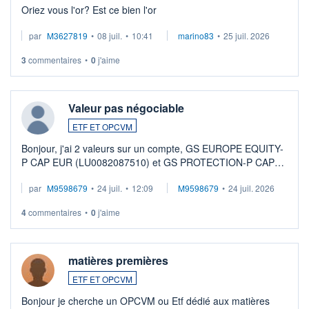
Oriez vous l'or? Est ce bien l'or
par
M3627819
•
08 juil.
•
10:41
marino83
•
25 juil. 2026
3
commentaires
•
0
j'aime
Valeur pas négociable
ETF ET OPCVM
Bonjour, j'ai 2 valeurs sur un compte, GS EUROPE EQUITY-
P CAP EUR (LU0082087510) et GS PROTECTION-P CAP
EUR (LU0546913194), que je souhaite vendre. Lorsque je
par
M9598679
•
24 juil.
•
12:09
M9598679
•
24 juil. 2026
veux procéder à la vente, on me signale ...
4
commentaires
•
0
j'aime
matières premières
ETF ET OPCVM
Bonjour je cherche un OPCVM ou Etf dédié aux matières