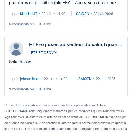
premières et qui soit éligible PEA... Auriez vous une idée?
Merci de vos conseils
par
M4141137
•
09 juil.
•
11:09
SAIQEN
•
23 juil. 2026
5
commentaires
•
0
j'aime
ETF exposés au secteur du calcul quan…
ETF ET OPCVM
Salut à tous,
Je cherche à investir sur le secteur du calcul quantique, mais
par
jeboursicote
•
22 juil.
•
14:39
SAIQEN
•
22 juil. 2026
via un ETF plutôt que des actions individuelles.
2
commentaires
•
0
j'aime
Idéalement, je voudrais qu'il soit éligible au PEA.
Pour l' ...
L'ensemble des analyses et/ou recommandations présentes sur le forum
BOURSORAMA sont uniquement élaborées par les membres qui en sont émetteurs.
Agissant exclusivement en qualité de canal de diffusion, BOURSORAMA n'a participé
en aucune manière à leur élaboration ni exercé aucun pouvoir discrétionnaire quant à
leur sélection. Les informations contenues dans ces analyses et/ou recommandations