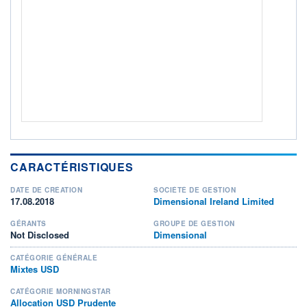
ACTIF NET (EUR)
318M / 31.07.26
NOTATION MORNINGSTAR ⁽¹⁾
RISQUE DU FONDS (SRI)
2
/7
+ PORTEFEUILLE
+ LISTE
CARACTÉRISTIQUES
DATE DE CRÉATION
SOCIÉTÉ DE GESTION
17.08.2018
Dimensional Ireland Limited
GÉRANTS
GROUPE DE GESTION
Not Disclosed
Dimensional
CATÉGORIE GÉNÉRALE
Mixtes USD
CATÉGORIE MORNINGSTAR
Allocation USD Prudente