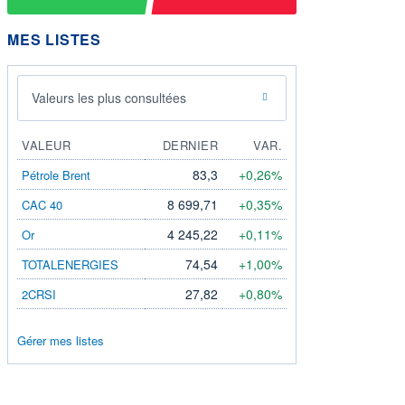
MES LISTES
Valeurs les plus consultées
VALEUR
DERNIER
VAR.
83,3
+0,26%
Pétrole Brent
8 699,71
+0,35%
CAC 40
4 245,22
+0,11%
Or
74,54
+1,00%
TOTALENERGIES
27,82
+0,80%
2CRSI
Gérer mes listes