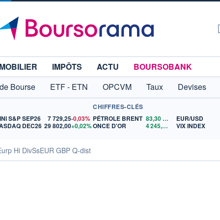
MOBILIER
IMPÔTS
ACTU
BOURSOBANK
 de Bourse
ETF - ETN
OPCVM
Taux
Devises
CHIFFRES-CLÉS
INI S&P SEP26
7 729,25
-0,03%
PÉTROLE BRENT
83,30
$US
EUR/USD
ASDAQ DEC26
29 802,00
+0,02%
ONCE D'OR
4 245,22
$US
VIX INDEX
urp Hi DivSsEUR GBP Q-dist