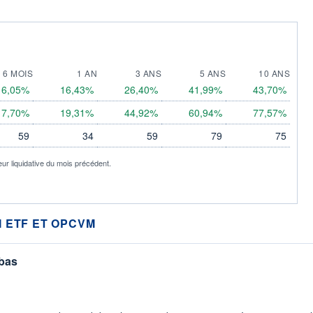
6 MOIS
1 AN
3 ANS
5 ANS
10 ANS
6,05%
16,43%
26,40%
41,99%
43,70%
7,70%
19,31%
44,92%
60,94%
77,57%
59
34
59
79
75
eur liquidative du mois précédent.
 ETF ET OPCVM
 bas