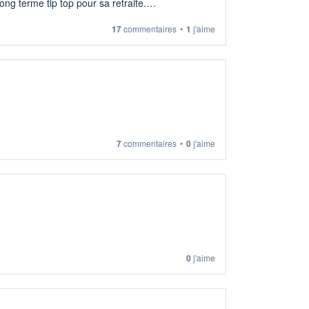
ng terme tip top pour sa retraite.
17
commentaires
•
1
j'aime
7
commentaires
•
0
j'aime
0
j'aime