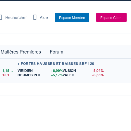
Rechercher
Aide
Espace Membre
Espace Client
Matières Premières
Forum
+ FORTES HAUSSES ET BAISSES SBF 120
1,1521
$US
VIRIDIEN
+6,99%
VUSION
-5,04%
15,15
$US
HERMES INTL
+5,17%
VALEO
-3,55%