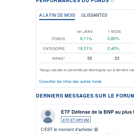
PERFORMANCES DU FONDS
A LA FIN DE MOIS
GLISSANTES
1er JANV.
1 MOIS
9,11%
3,80%
FONDS
19,31%
2,40%
CATEGORIE
55
33
RANG*
*Rangs calculés en percentile par Morningstar sur la dernière val
Consulter les infos des autres fonds
DERNIERS MESSAGES SUR LE FORUM
ETF Défense de la BNP au plus
ETF ET OPCVM
C'EST le moment d'acheter 😄​