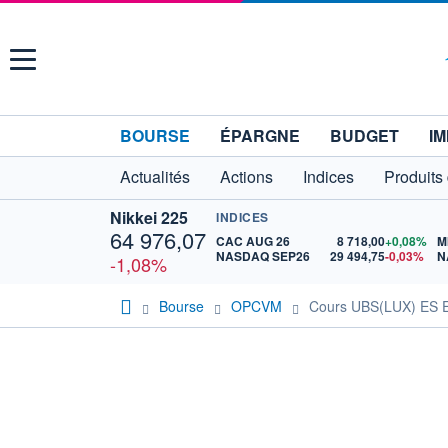
Menu
BOURSE
ÉPARGNE
BUDGET
IM
Actualités
Actions
Indices
Produits
Nikkei 225
INDICES
64 976,07
CAC AUG 26
8 718,00
+0,08%
M
NASDAQ SEP26
29 494,75
-0,03%
N
-1,08%
Bourse
OPCVM
Cours UBS(LUX) ES E