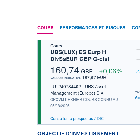
COURS
PERFORMANCES ET RISQUES
CO
Cours
UBS(LUX) ES Eurp Hi
DivSsEUR GBP Q-dist
160,74
+0,06%
GBP
187,67 EUR
VALEUR INDICATIVE
LU1240784402 - UBS Asset
Management (Europe) S.A.
CA
Ac
OPCVM DERNIER COURS CONNU AU
05/08/2026
Consulter le prospectus / DIC
OBJECTIF D'INVESTISSEMENT