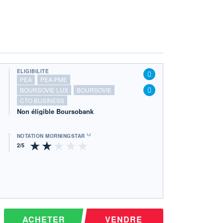
ÉLIGIBILITÉ
PEA
PEA-PME
BOURSOVIE LUX
BOURSOVIE
CTO BUSINESS
Non éligible Boursobank
NOTATION MORNINGSTAR ⁽¹⁾
ACHETER
VENDRE