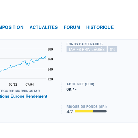
MPOSITION
ACTUALITÉS
FORUM
HISTORIQUE
FONDS PARTENAIRES
TARIFS PRIVILÉGIÉS
0%
180
160
140
120
ACTIF NET (EUR)
02/12
07/04
0K / -
TÉGORIE MORNINGSTAR
tions Europe Rendement
RISQUE DU FONDS (SRI)
4
/7