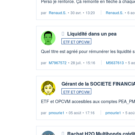
Perso je renforce. Çà remonte en flèche à chaque
LU3 ...
par
Renaud.S.
•
30 avr.
•
13:20
Renaud.S.
•
6 ao
Liquidité dans un pea
ETF ET OPCVM
Quel titre est agréé pour rémunérer les liquidité 
par
M7967572
•
28 juil.
•
15:16
M5637613
•
5 a
Gérant de la SOCIETE FINANC
ETF ET OPCVM
ETF et OPCVM accesibles aux comptes PEA_P
par
pmourie1
•
05 août
•
17:16
pmourie1
•
5 aoû
Rachat H2O Multibonds crédit