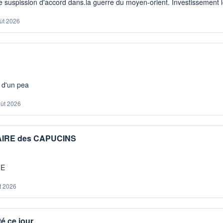
 suspission d'accord dans.la guerre du moyen-orient. Investissement lo
ût 2026
s d'un pea
oût 2026
IAIRE des CAPUCINS
ME
t 2026
é ce jour