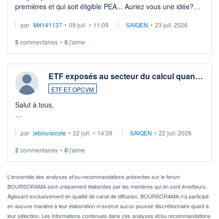
premières et qui soit éligible PEA... Auriez vous une idée?
Merci de vos conseils
par
M4141137
•
09 juil.
•
11:09
SAIQEN
•
23 juil. 2026
5
commentaires
•
0
j'aime
ETF exposés au secteur du calcul quan…
ETF ET OPCVM
Salut à tous,
Je cherche à investir sur le secteur du calcul quantique, mais
par
jeboursicote
•
22 juil.
•
14:39
SAIQEN
•
22 juil. 2026
via un ETF plutôt que des actions individuelles.
2
commentaires
•
0
j'aime
Idéalement, je voudrais qu'il soit éligible au PEA.
Pour l' ...
L'ensemble des analyses et/ou recommandations présentes sur le forum
BOURSORAMA sont uniquement élaborées par les membres qui en sont émetteurs.
Agissant exclusivement en qualité de canal de diffusion, BOURSORAMA n'a participé
en aucune manière à leur élaboration ni exercé aucun pouvoir discrétionnaire quant à
leur sélection. Les informations contenues dans ces analyses et/ou recommandations