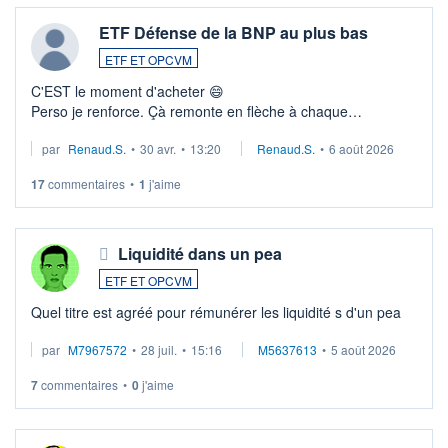
ETF Défense de la BNP au plus bas
ETF ET OPCVM
C'EST le moment d'acheter 😄​
Perso je renforce. Çà remonte en flèche à chaque
suspission d'accord dans.la guerre du moyen-orient.
par
Renaud.S.
•
30 avr.
•
13:20
Renaud.S.
•
6 août 2026
Investissement long terme tip top pour sa retraite.
LU3 ...
17
commentaires
•
1
j'aime
Liquidité dans un pea
ETF ET OPCVM
Quel titre est agréé pour rémunérer les liquidité s d'un pea
par
M7967572
•
28 juil.
•
15:16
M5637613
•
5 août 2026
7
commentaires
•
0
j'aime