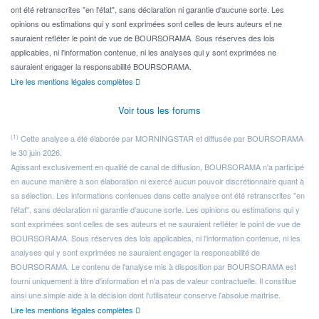
ont été retranscrites "en l'état", sans déclaration ni garantie d'aucune sorte. Les
opinions ou estimations qui y sont exprimées sont celles de leurs auteurs et ne
sauraient refléter le point de vue de BOURSORAMA. Sous réserves des lois
applicables, ni l'information contenue, ni les analyses qui y sont exprimées ne
sauraient engager la responsabilité BOURSORAMA.
Lire les mentions légales complètes
Voir tous les forums
(1)
Cette analyse a été élaborée par MORNINGSTAR et diffusée par BOURSORAMA
le 30 juin 2026.
Agissant exclusivement en qualité de canal de diffusion, BOURSORAMA n'a participé
en aucune manière à son élaboration ni exercé aucun pouvoir discrétionnaire quant à
sa sélection. Les informations contenues dans cette analyse ont été retranscrites "en
l'état", sans déclaration ni garantie d'aucune sorte. Les opinions ou estimations qui y
sont exprimées sont celles de ses auteurs et ne sauraient refléter le point de vue de
BOURSORAMA. Sous réserves des lois applicables, ni l'information contenue, ni les
analyses qui y sont exprimées ne sauraient engager la responsabilité de
BOURSORAMA. Le contenu de l'analyse mis à disposition par BOURSORAMA est
fourni uniquement à titre d'information et n'a pas de valeur contractuelle. Il constitue
ainsi une simple aide à la décision dont l'utilisateur conserve l'absolue maîtrise.
Lire les mentions légales complètes