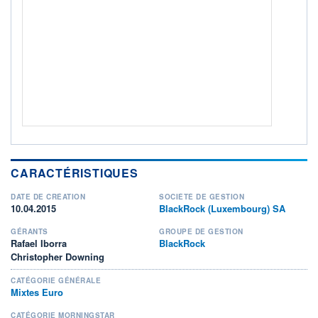
ACTIF NET (EUR)
892M / 31.07.26
NOTATION MORNINGSTAR ⁽¹⁾
RISQUE DU FONDS (SRI)
4
/7
+ PORTEFEUILLE
+ LISTE
CARACTÉRISTIQUES
DATE DE CRÉATION
SOCIÉTÉ DE GESTION
10.04.2015
BlackRock (Luxembourg) SA
GÉRANTS
GROUPE DE GESTION
Rafael Iborra
BlackRock
Christopher Downing
CATÉGORIE GÉNÉRALE
Mixtes Euro
CATÉGORIE MORNINGSTAR