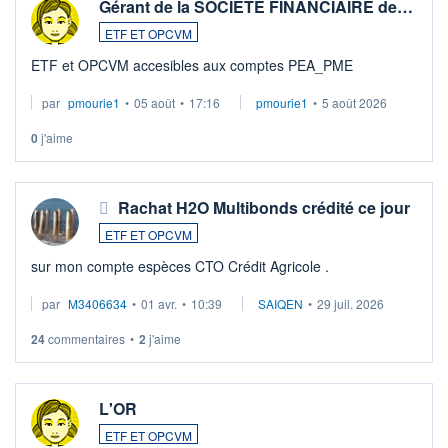
Gérant de la SOCIETE FINANCIAIRE de…
ETF ET OPCVM
ETF et OPCVM accesibles aux comptes PEA_PME
par
pmourie1
•
05 août
•
17:16
pmourie1
•
5 août 2026
0
j'aime
Rachat H2O Multibonds crédité ce jour
ETF ET OPCVM
sur mon compte espèces CTO Crédit Agricole .
par
M3406634
•
01 avr.
•
10:39
SAIQEN
•
29 juil. 2026
24
commentaires
•
2
j'aime
L'OR
ETF ET OPCVM