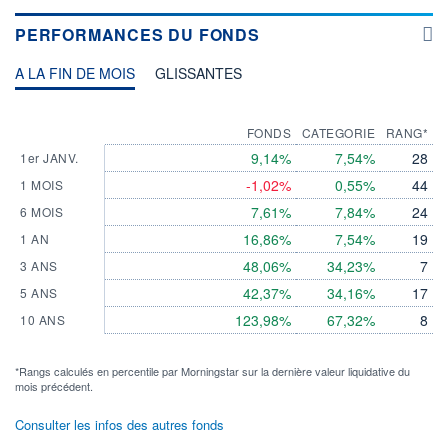
PERFORMANCES DU FONDS
A LA FIN DE MOIS
GLISSANTES
FONDS
CATEGORIE
RANG*
9,14%
7,54%
28
1er JANV.
-1,02%
0,55%
44
1 MOIS
7,61%
7,84%
24
6 MOIS
16,86%
7,54%
19
1 AN
48,06%
34,23%
7
3 ANS
42,37%
34,16%
17
5 ANS
123,98%
67,32%
8
10 ANS
*Rangs calculés en percentile par Morningstar sur la dernière valeur liquidative du
mois précédent.
Consulter les infos des autres fonds