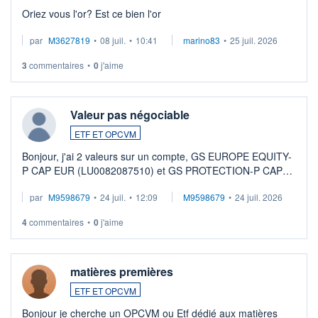
Oriez vous l'or? Est ce bien l'or
par
M3627819
•
08 juil.
•
10:41
marino83
•
25 juil. 2026
3
commentaires
•
0
j'aime
Valeur pas négociable
ETF ET OPCVM
Bonjour, j'ai 2 valeurs sur un compte, GS EUROPE EQUITY-
P CAP EUR (LU0082087510) et GS PROTECTION-P CAP
EUR (LU0546913194), que je souhaite vendre. Lorsque je
par
M9598679
•
24 juil.
•
12:09
M9598679
•
24 juil. 2026
veux procéder à la vente, on me signale ...
4
commentaires
•
0
j'aime
matières premières
ETF ET OPCVM
Bonjour je cherche un OPCVM ou Etf dédié aux matières