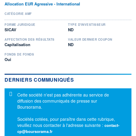
Allocation EUR Agressive - International
CATÉGORIE AMF
FORME JURIDIQUE
TYPE D'INVESTISSEUR
SICAV
ND
AFFECTATION DES RÉSULTATS
VALEUR DERNIER COUPON
Capitalisation
ND
FONDS DE FONDS
Oui
DERNIERS COMMUNIQUÉS
Message d'information
Cette société n'est pas adhérente au service de
diffusion des communiqués de presse sur
Boursorama.
Sociétés cotées, pour paraître dans cette rubrique,
veuillez nous contacter à l'adresse suivante :
contact-
cp@boursorama.fr