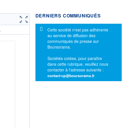
DERNIERS COMMUNIQUÉS
Message d'information
Cette société n'est pas adhérente
.
au service de diffusion des
communiqués de presse sur
Boursorama.
Sociétés cotées, pour paraître
dans cette rubrique, veuillez nous
contacter à l'adresse suivante :
contact-cp@boursorama.fr