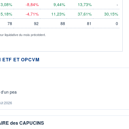
3,08%
-8,84%
9,44%
13,73%
-
5,18%
-4,71%
11,23%
37,61%
30,15%
78
92
88
81
0
eur liquidative du mois précédent.
 ETF ET OPCVM
s d'un pea
oût 2026
IAIRE des CAPUCINS