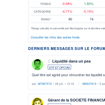
-0,58%
1,83%
FONDS
-4,71%
-0,10%
CATEGORIE
90
74
RANG*
*Rangs calculés en percentile par Morningstar sur la dernière val
Consulter les infos des autres fonds
DERNIERS MESSAGES SUR LE FORUM
Liquidité dans un pea
ETF ET OPCVM
Quel titre est agréé pour rémunérer les liquidité 
par
M7967572
•
28 juil.
•
15:16
M5637613
•
5 a
Gérant de la SOCIETE FINANC