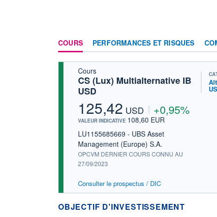
COURS
PERFORMANCES ET RISQUES
CO
Cours
CA
CS (Lux) Multialternative IB
Al
U
USD
125,42
+0,95%
USD
108,60 EUR
VALEUR INDICATIVE
LU1155685669 - UBS Asset
Management (Europe) S.A.
OPCVM DERNIER COURS CONNU AU
27/09/2023
Consulter le prospectus / DIC
OBJECTIF D'INVESTISSEMENT