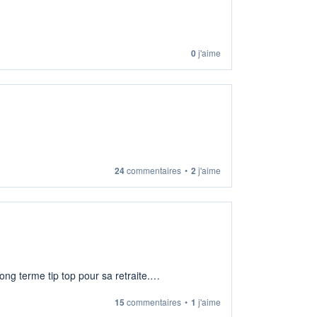
0
j'aime
24
commentaires
•
2
j'aime
ng terme tip top pour sa retraite.
15
commentaires
•
1
j'aime