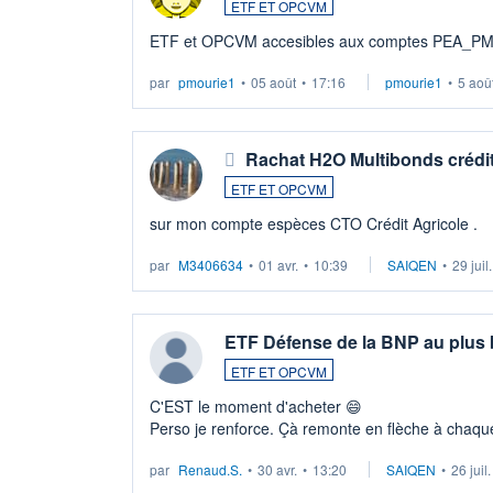
ETF ET OPCVM
ETF et OPCVM accesibles aux comptes PEA_P
par
pmourie1
•
05 août
•
17:16
pmourie1
•
5 aoû
Rachat H2O Multibonds crédit
ETF ET OPCVM
sur mon compte espèces CTO Crédit Agricole .
par
M3406634
•
01 avr.
•
10:39
SAIQEN
•
29 juil
ETF Défense de la BNP au plus
ETF ET OPCVM
C'EST le moment d'acheter 😄​
Perso je renforce. Çà remonte en flèche à chaque
LU3 ...
par
Renaud.S.
•
30 avr.
•
13:20
SAIQEN
•
26 juil