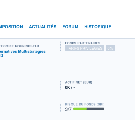
MPOSITION
ACTUALITÉS
FORUM
HISTORIQUE
FONDS PARTENAIRES
TÉGORIE MORNINGSTAR
TARIFS PRIVILÉGIÉS
0%
ternatives Multistratégies
SD
ACTIF NET (EUR)
0K / -
RISQUE DU FONDS (SRI)
3
/7