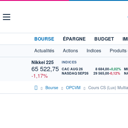
Menu
BOURSE
ÉPARGNE
BUDGET
IM
Actualités
Actions
Indices
Produits
Nikkei 225
INDICES
65 522,75
CAC AUG 26
8 684,00
+0,02%
MI
NASDAQ SEP26
29 565,00
-0,12%
N
-1,17%
Bourse
OPCVM
Cours CS (Lux) Multia