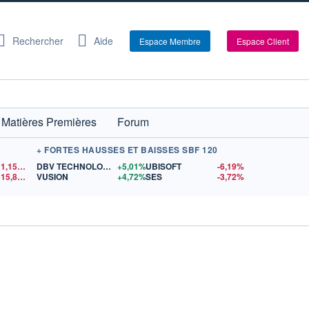
Rechercher
Aide
Espace Membre
Espace Client
Matières Premières
Forum
+ FORTES HAUSSES ET BAISSES SBF 120
1,1548
$US
DBV TECHNOLOGIES
+5,01%
UBISOFT
-6,19%
15,81
$US
VUSION
+4,72%
SES
-3,72%