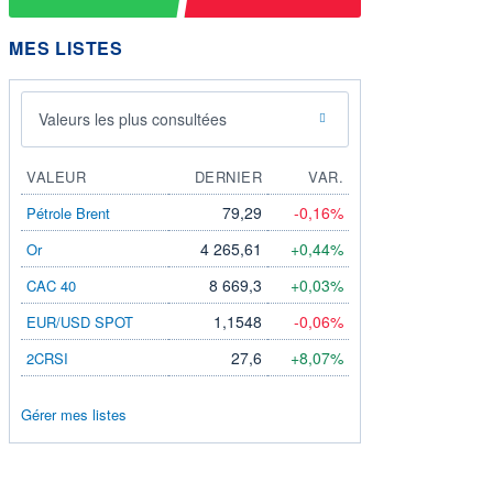
MES LISTES
Valeurs les plus consultées
VALEUR
DERNIER
VAR.
79,29
-0,16%
Pétrole Brent
4 265,61
+0,44%
Or
8 669,3
+0,03%
CAC 40
1,1548
-0,06%
EUR/USD SPOT
27,6
+8,07%
2CRSI
Gérer mes listes