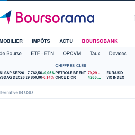
MOBILIER
IMPÔTS
ACTU
BOURSOBANK
 de Bourse
ETF - ETN
OPCVM
Taux
Devises
CHIFFRES-CLÉS
NI S&P SEP26
7 762,50
+0,05%
PÉTROLE BRENT
79,29
$US
EUR/USD
ASDAQ DEC26
29 850,00
-0,14%
ONCE D'OR
4 265,34
$US
VIX INDEX
lternative IB USD