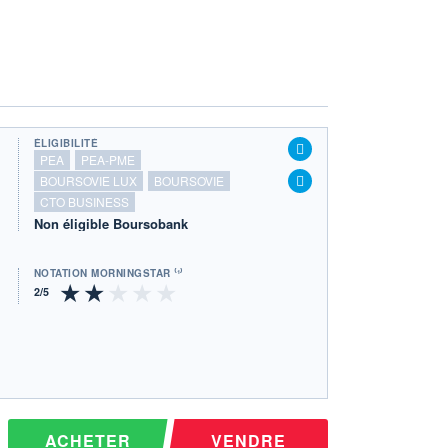
ÉLIGIBILITÉ
PEA
PEA-PME
BOURSOVIE LUX
BOURSOVIE
CTO BUSINESS
Non éligible Boursobank
NOTATION MORNINGSTAR ⁽¹⁾
ACHETER
VENDRE