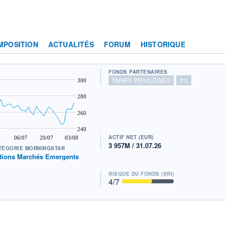
MPOSITION
ACTUALITÉS
FORUM
HISTORIQUE
FONDS PARTENAIRES
TARIFS PRIVILÉGIÉS
0%
300
280
260
240
ACTIF NET (EUR)
06/07
20/07
03/08
3 957M / 31.07.26
TÉGORIE MORNINGSTAR
tions Marchés Emergents
RISQUE DU FONDS (SRI)
4
/7