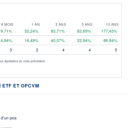
6 MOIS
1 AN
3 ANS
5 ANS
10 ANS
19,71%
52,24%
83,71%
82,69%
177,43%
14,94%
16,49%
40,07%
22,94%
88,84%
3
2
4
4
5
eur liquidative du mois précédent.
 ETF ET OPCVM
s d'un pea