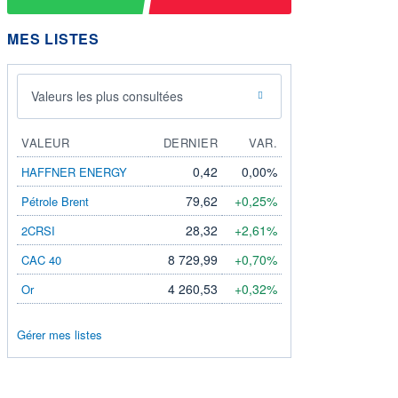
MES LISTES
Valeurs les plus consultées
VALEUR
DERNIER
VAR.
0,42
0,00%
HAFFNER ENERGY
79,62
+0,25%
Pétrole Brent
28,32
+2,61%
2CRSI
8 729,99
+0,70%
CAC 40
4 260,53
+0,32%
Or
Gérer mes listes