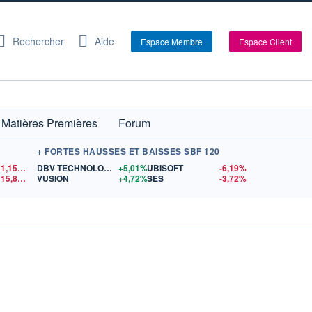
Rechercher
Aide
Espace Membre
Espace Client
Matières Premières
Forum
+ FORTES HAUSSES ET BAISSES SBF 120
1,1550
$US
DBV TECHNOLOGIES
+5,01%
UBISOFT
-6,19%
15,81
$US
VUSION
+4,72%
SES
-3,72%