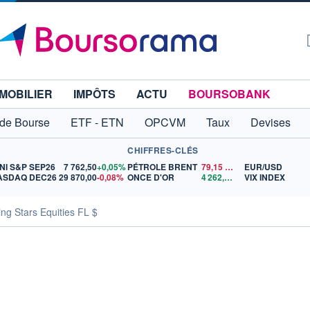
MOBILIER
IMPÔTS
ACTU
BOURSOBANK
 de Bourse
ETF - ETN
OPCVM
Taux
Devises
CHIFFRES-CLÉS
NI S&P SEP26
7 762,50
+0,05%
PÉTROLE BRENT
79,15
$US
EUR/USD
ASDAQ DEC26
29 870,00
-0,08%
ONCE D'OR
4 262,72
$US
VIX INDEX
g Stars Equities FL $