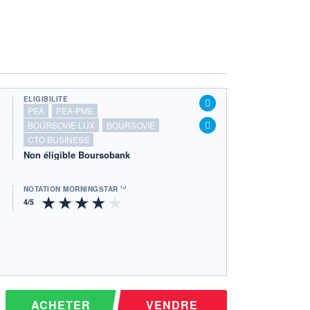
ÉLIGIBILITÉ
PEA
PEA-PME
BOURSOVIE LUX
BOURSOVIE
CTO BUSINESS
Non éligible Boursobank
NOTATION MORNINGSTAR ⁽¹⁾
ACHETER
VENDRE