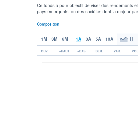
Ce fonds a pour objectif de viser des rendements é
pays émergents, ou des sociétés dont la majeur part
Composition
1M
3M
6M
1A
3A
5A
10A
OUV.
+HAUT
+BAS
DER.
VAR.
VOL