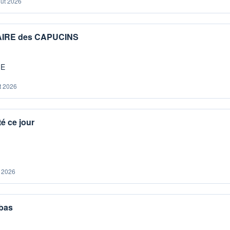
oût 2026
IAIRE des CAPUCINS
ME
t 2026
é ce jour
. 2026
 bas