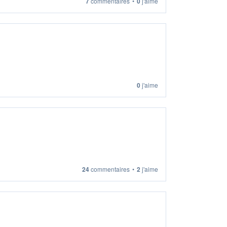
7
commentaires
•
0
j'aime
0
j'aime
24
commentaires
•
2
j'aime