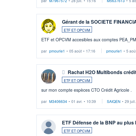
par
M7967572
•
28 juil.
•
15:16
M5637613
•
5 a
Gérant de la SOCIETE FINANC
ETF ET OPCVM
ETF et OPCVM accesibles aux comptes PEA_P
par
pmourie1
•
05 août
•
17:16
pmourie1
•
5 aoû
Rachat H2O Multibonds crédit
ETF ET OPCVM
sur mon compte espèces CTO Crédit Agricole .
par
M3406634
•
01 avr.
•
10:39
SAIQEN
•
29 juil
ETF Défense de la BNP au plus
ETF ET OPCVM