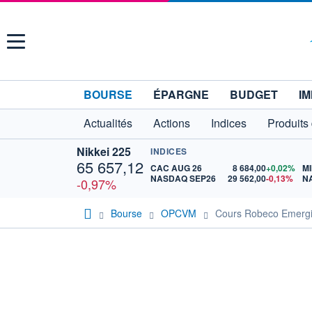
Menu
BOURSE
ÉPARGNE
BUDGET
IM
Actualités
Actions
Indices
Produits
Nikkei 225
INDICES
65 657,12
CAC AUG 26
8 684,00
+0,02%
MI
NASDAQ SEP26
29 562,00
-0,13%
N
-0,97%
Bourse
OPCVM
Cours Robeco Emergin