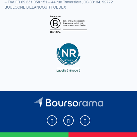
– TVA FR 69 351 058 151 – 44 rue Traversière, CS 80134, 92772
BOULOGNE BILLANCOURT CEDEX
Boursorama sur Facebook
Boursorama sur X
Boursorama sur Youtu