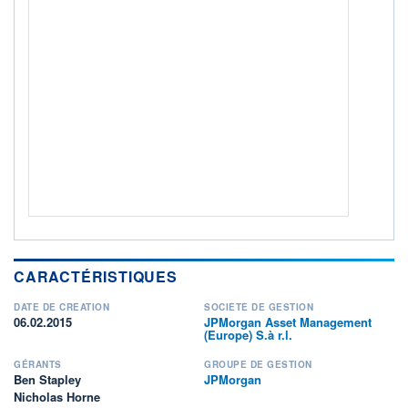
Non éligible Boursobank
ACTIF NET (EUR)
7 081M / 31.07.26
NOTATION MORNINGSTAR ⁽¹⁾
RISQUE DU FONDS (SRI)
4
/7
+ PORTEFEUILLE
+ LISTE
CARACTÉRISTIQUES
DATE DE CRÉATION
SOCIÉTÉ DE GESTION
06.02.2015
JPMorgan Asset Management
(Europe) S.à r.l.
GÉRANTS
GROUPE DE GESTION
Ben Stapley
JPMorgan
Nicholas Horne