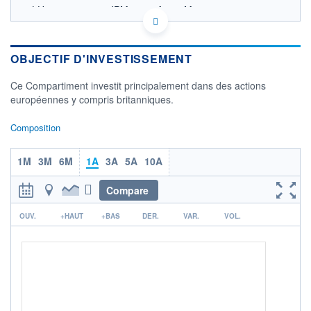
LU0822043260 - JPMorgan Asset Management
(Europe) S.à r.l.
OPCVM DERNIER COURS CONNU AU 06/08/2026
Consulter le prospectus / DIC
OBJECTIF D'INVESTISSEMENT
220
Ce Compartiment investit principalement dans des actions
européennes y compris britanniques.
200
Composition
180
160
1M
3M
6M
1A
3A
5A
10A
04/12
09/04
Compare
CATÉGORIE MORNINGSTAR
Actions Europe Gdes Cap.
r
Mixte
OUV.
+HAUT
+BAS
DER.
VAR.
VOL.
FONDS PARTENAIRES
TARIFS PRIVILÉGIÉS
0%
ÉLIGIBILITÉ
PEA
PEA-PME
BOURSOVIE LUX
BOURSOVIE
CTO BUSINESS