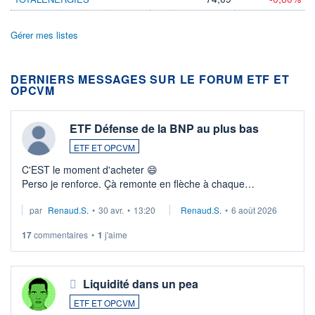
Gérer mes listes
DERNIERS MESSAGES SUR LE FORUM ETF ET
OPCVM
ETF Défense de la BNP au plus bas
ETF ET OPCVM
C'EST le moment d'acheter 😄​
Perso je renforce. Çà remonte en flèche à chaque
suspission d'accord dans.la guerre du moyen-orient.
par
Renaud.S.
•
30 avr.
•
13:20
Renaud.S.
•
6 août 2026
Investissement long terme tip top pour sa retraite.
LU3 ...
17
commentaires
•
1
j'aime
Liquidité dans un pea
ETF ET OPCVM