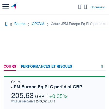
Menu
Connexion
Bourse
OPCVM
Cours JPM Europe Eq Pl C perf dist 
COURS
PERFORMANCES ET RISQUES
Cours
COMPOSITION
JPM Europe Eq Pl C perf dist GBP
ACTUALITÉS
205,63
+0,35%
GBP
FORUM
240,02 EUR
VALEUR INDICATIVE
HISTORIQUE