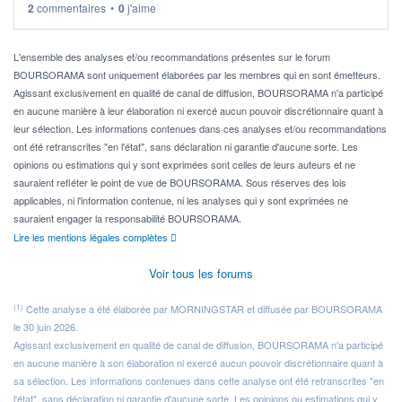
2
commentaires
•
0
j'aime
Idéalement, je voudrais qu'il soit éligible au PEA.
Pour l' ...
L'ensemble des analyses et/ou recommandations présentes sur le forum
BOURSORAMA sont uniquement élaborées par les membres qui en sont émetteurs.
Agissant exclusivement en qualité de canal de diffusion, BOURSORAMA n'a participé
en aucune manière à leur élaboration ni exercé aucun pouvoir discrétionnaire quant à
leur sélection. Les informations contenues dans ces analyses et/ou recommandations
ont été retranscrites "en l'état", sans déclaration ni garantie d'aucune sorte. Les
opinions ou estimations qui y sont exprimées sont celles de leurs auteurs et ne
sauraient refléter le point de vue de BOURSORAMA. Sous réserves des lois
applicables, ni l'information contenue, ni les analyses qui y sont exprimées ne
sauraient engager la responsabilité BOURSORAMA.
Lire les mentions légales complètes
Voir tous les forums
(1)
Cette analyse a été élaborée par MORNINGSTAR et diffusée par BOURSORAMA
le 30 juin 2026.
Agissant exclusivement en qualité de canal de diffusion, BOURSORAMA n'a participé
en aucune manière à son élaboration ni exercé aucun pouvoir discrétionnaire quant à
sa sélection. Les informations contenues dans cette analyse ont été retranscrites "en
l'état", sans déclaration ni garantie d'aucune sorte. Les opinions ou estimations qui y