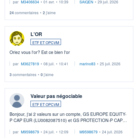
par
M3406634
•
01 avr.
•
10:39
SAIQEN
•
29 juil. 2026
24
commentaires
•
2
j'aime
L'OR
ETF ET OPCVM
Oriez vous l'or? Est ce bien l'or
par
M3627819
•
08 juil.
•
10:41
marino83
•
25 juil. 2026
3
commentaires
•
0
j'aime
Valeur pas négociable
ETF ET OPCVM
Bonjour, j'ai 2 valeurs sur un compte, GS EUROPE EQUITY-
P CAP EUR (LU0082087510) et GS PROTECTION-P CAP
EUR (LU0546913194), que je souhaite vendre. Lorsque je
par
M9598679
•
24 juil.
•
12:09
M9598679
•
24 juil. 2026
veux procéder à la vente, on me signale ...