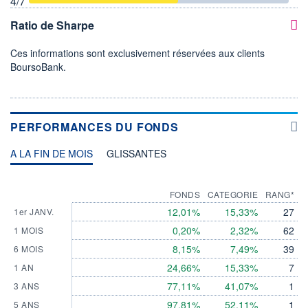
4
/7
Ratio de Sharpe
Ces informations sont exclusivement réservées aux clients
BoursoBank.
PERFORMANCES DU FONDS
A LA FIN DE MOIS
GLISSANTES
FONDS
CATEGORIE
RANG*
12,01%
15,33%
27
1er JANV.
0,20%
2,32%
62
1 MOIS
8,15%
7,49%
39
6 MOIS
24,66%
15,33%
7
1 AN
77,11%
41,07%
1
3 ANS
97,81%
52,11%
1
5 ANS