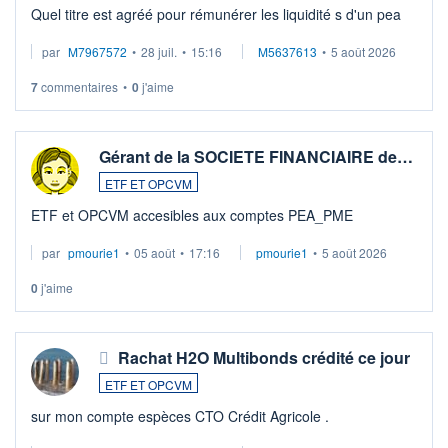
Quel titre est agréé pour rémunérer les liquidité s d'un pea
par
M7967572
•
28 juil.
•
15:16
M5637613
•
5 août 2026
7
commentaires
•
0
j'aime
Gérant de la SOCIETE FINANCIAIRE de…
ETF ET OPCVM
ETF et OPCVM accesibles aux comptes PEA_PME
par
pmourie1
•
05 août
•
17:16
pmourie1
•
5 août 2026
0
j'aime
Rachat H2O Multibonds crédité ce jour
ETF ET OPCVM
sur mon compte espèces CTO Crédit Agricole .