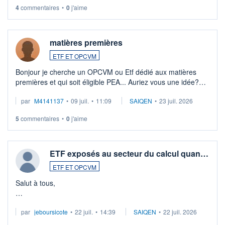
4
commentaires
•
0
j'aime
matières premières
ETF ET OPCVM
Bonjour je cherche un OPCVM ou Etf dédié aux matières
premières et qui soit éligible PEA... Auriez vous une idée?
Merci de vos conseils
par
M4141137
•
09 juil.
•
11:09
SAIQEN
•
23 juil. 2026
5
commentaires
•
0
j'aime
ETF exposés au secteur du calcul quan…
ETF ET OPCVM
Salut à tous,
Je cherche à investir sur le secteur du calcul quantique, mais
par
jeboursicote
•
22 juil.
•
14:39
SAIQEN
•
22 juil. 2026
via un ETF plutôt que des actions individuelles.