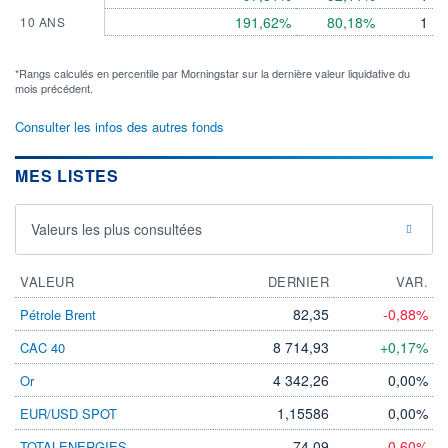
191,62%
80,18%
1
10 ANS
*Rangs calculés en percentile par Morningstar sur la dernière valeur liquidative du
mois précédent.
Consulter les infos des autres fonds
MES LISTES
Valeurs les plus consultées
VALEUR
DERNIER
VAR.
82,35
-0,88%
Pétrole Brent
8 714,93
+0,17%
CAC 40
4 342,26
0,00%
Or
1,15586
0,00%
EUR/USD SPOT
74,09
-0,60%
TOTALENERGIES