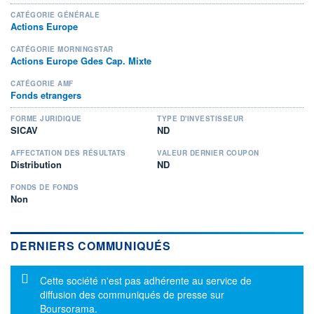
CATÉGORIE GÉNÉRALE
Actions Europe
CATÉGORIE MORNINGSTAR
Actions Europe Gdes Cap. Mixte
CATÉGORIE AMF
Fonds etrangers
FORME JURIDIQUE
TYPE D'INVESTISSEUR
SICAV
ND
AFFECTATION DES RÉSULTATS
VALEUR DERNIER COUPON
Distribution
ND
FONDS DE FONDS
Non
DERNIERS COMMUNIQUÉS
Message d'information
Cette société n'est pas adhérente au service de
diffusion des communiqués de presse sur
Boursorama.