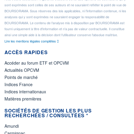
sont exprimées sont celles de ses auteurs et ne sauraient refléter le point de vue de
BOURSORAMA. Sous réserves des lois applicables, ni l'information contenue, ni les
analyses qui y sont exprimées ne sauraient engager la responsabilité de
BOURSORAMA. Le contenu de l'analyse mis à disposition par BOURSORAMA est
fourni uniquement à titre d'information et n'a pas de valeur contractuelle. Il constitue
ainsi une simple aide à la décision dont l'utilisateur conserve l'absolue maîtrise.
Lire les mentions légales complètes
ACCÈS RAPIDES
Accéder au forum ETF et OPCVM
Actualités OPCVM
Points de marché
Indices France
Indices internationaux
Matières premières
SOCIÉTÉS DE GESTION LES PLUS
RECHERCHÉES / CONSULTÉES *
Amundi
Carmignac