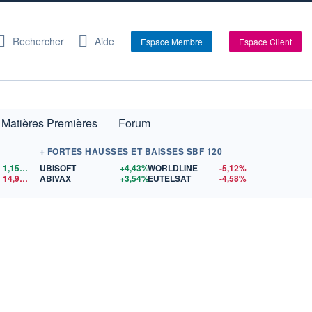
Rechercher
Aide
Espace Membre
Espace Client
Matières Premières
Forum
+ FORTES HAUSSES ET BAISSES SBF 120
1,1559
$US
UBISOFT
+4,43%
WORLDLINE
-5,12%
14,90
$US
ABIVAX
+3,54%
EUTELSAT
-4,58%