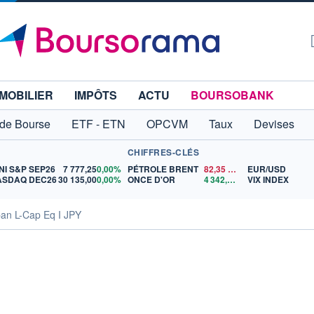
MOBILIER
IMPÔTS
ACTU
BOURSOBANK
 de Bourse
ETF - ETN
OPCVM
Taux
Devises
CHIFFRES-CLÉS
NI S&P SEP26
7 777,25
0,00%
PÉTROLE BRENT
82,35
$US
EUR/USD
ASDAQ DEC26
30 135,00
0,00%
ONCE D'OR
4 342,26
$US
VIX INDEX
an L-Cap Eq I JPY