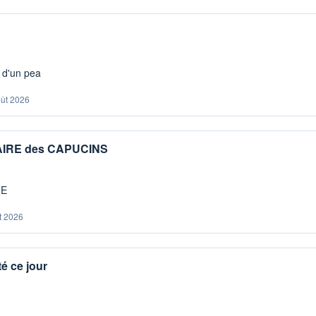
s d'un pea
oût 2026
IAIRE des CAPUCINS
ME
t 2026
é ce jour