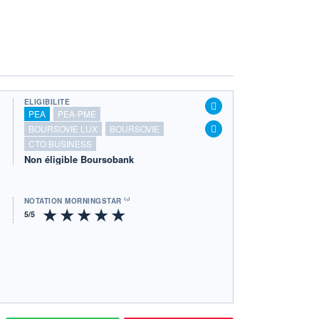
ÉLIGIBILITÉ
PEA
PEA-PME
BOURSOVIE LUX
BOURSOVIE
CTO BUSINESS
Non éligible Boursobank
NOTATION MORNINGSTAR ⁽¹⁾