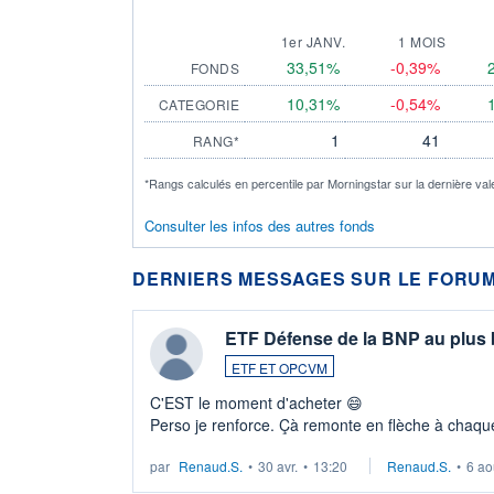
1er JANV.
1 MOIS
33,51%
-0,39%
FONDS
10,31%
-0,54%
CATEGORIE
1
41
RANG*
*Rangs calculés en percentile par Morningstar sur la dernière val
Consulter les infos des autres fonds
DERNIERS MESSAGES SUR LE FORUM
ETF Défense de la BNP au plus
ETF ET OPCVM
C'EST le moment d'acheter 😄​
Perso je renforce. Çà remonte en flèche à chaque
LU3 ...
par
Renaud.S.
•
30 avr.
•
13:20
Renaud.S.
•
6 ao