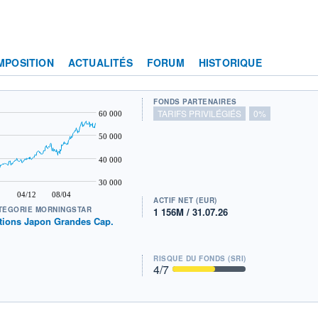
MPOSITION
ACTUALITÉS
FORUM
HISTORIQUE
FONDS PARTENAIRES
TARIFS PRIVILÉGIÉS
0%
60 000
50 000
40 000
30 000
04/12
08/04
ACTIF NET (EUR)
TÉGORIE MORNINGSTAR
1 156M / 31.07.26
tions Japon Grandes Cap.
RISQUE DU FONDS (SRI)
4
/7