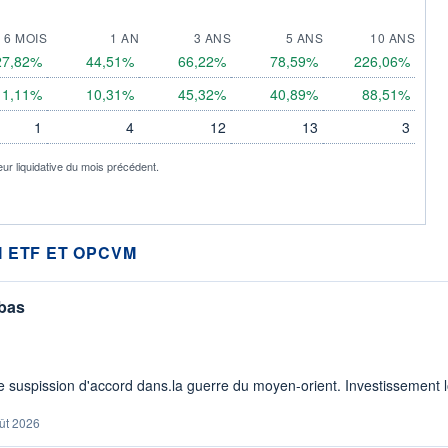
6 MOIS
1 AN
3 ANS
5 ANS
10 ANS
27,82%
44,51%
66,22%
78,59%
226,06%
11,11%
10,31%
45,32%
40,89%
88,51%
1
4
12
13
3
eur liquidative du mois précédent.
 ETF ET OPCVM
 bas
 suspission d'accord dans.la guerre du moyen-orient. Investissement lo
ût 2026