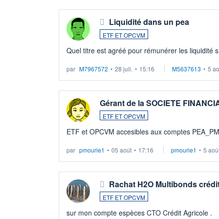
Liquidité dans un pea
ETF ET OPCVM
Quel titre est agréé pour rémunérer les liquidité 
par
M7967572
•
28 juil.
•
15:16
M5637613
•
5 a
Gérant de la SOCIETE FINANC
ETF ET OPCVM
ETF et OPCVM accesibles aux comptes PEA_P
par
pmourie1
•
05 août
•
17:16
pmourie1
•
5 aoû
Rachat H2O Multibonds crédit
ETF ET OPCVM
sur mon compte espèces CTO Crédit Agricole .