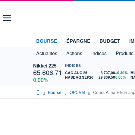
Menu
BOURSE
ÉPARGNE
BUDGET
IM
Actualités
Actions
Indices
Produits
Nikkei 225
INDICES
65 606,71
CAC AUG 26
8 737,00
+0,30%
MI
NASDAQ SEP26
29 839,50
0,00%
N
0,00%
Bourse
OPCVM
Cours Alma Eikoh Jap