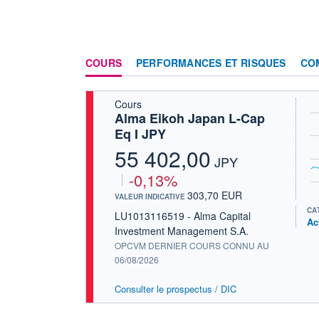
COURS
PERFORMANCES ET RISQUES
CO
Cours
Alma Eikoh Japan L-Cap
Eq I JPY
55 402,00
JPY
-0,13%
303,70 EUR
VALEUR INDICATIVE
CA
LU1013116519 - Alma Capital
Ac
Investment Management S.A.
OPCVM DERNIER COURS CONNU AU
06/08/2026
Consulter le prospectus / DIC