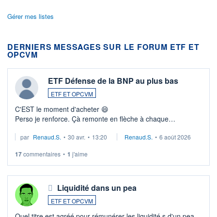
Gérer mes listes
DERNIERS MESSAGES SUR LE FORUM ETF ET
OPCVM
ETF Défense de la BNP au plus bas
ETF ET OPCVM
C'EST le moment d'acheter 😄​
Perso je renforce. Çà remonte en flèche à chaque
suspission d'accord dans.la guerre du moyen-orient.
par
Renaud.S.
•
30 avr.
•
13:20
Renaud.S.
•
6 août 2026
Investissement long terme tip top pour sa retraite.
LU3 ...
17
commentaires
•
1
j'aime
Liquidité dans un pea
ETF ET OPCVM
Quel titre est agréé pour rémunérer les liquidité s d'un pea