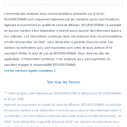
Idéalement, je voudrais qu'il soit éligible au PEA.
Pour l' ...
L'ensemble des analyses et/ou recommandations présentes sur le forum
BOURSORAMA sont uniquement élaborées par les membres qui en sont émetteurs.
Agissant exclusivement en qualité de canal de diffusion, BOURSORAMA n'a participé
en aucune manière à leur élaboration ni exercé aucun pouvoir discrétionnaire quant à
leur sélection. Les informations contenues dans ces analyses et/ou recommandations
ont été retranscrites "en l'état", sans déclaration ni garantie d'aucune sorte. Les
opinions ou estimations qui y sont exprimées sont celles de leurs auteurs et ne
sauraient refléter le point de vue de BOURSORAMA. Sous réserves des lois
applicables, ni l'information contenue, ni les analyses qui y sont exprimées ne
sauraient engager la responsabilité BOURSORAMA.
Lire les mentions légales complètes
Voir tous les forums
(1)
Cette analyse a été élaborée par MORNINGSTAR et diffusée par BOURSORAMA
le 30 juin 2026.
Agissant exclusivement en qualité de canal de diffusion, BOURSORAMA n'a participé
en aucune manière à son élaboration ni exercé aucun pouvoir discrétionnaire quant à
sa sélection. Les informations contenues dans cette analyse ont été retranscrites "en
l'état", sans déclaration ni garantie d'aucune sorte. Les opinions ou estimations qui y