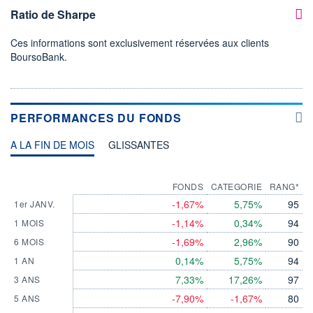
Ratio de Sharpe
Ces informations sont exclusivement réservées aux clients
BoursoBank.
PERFORMANCES DU FONDS
A LA FIN DE MOIS
GLISSANTES
FONDS
CATEGORIE
RANG*
-1,67%
5,75%
95
1er JANV.
-1,14%
0,34%
94
1 MOIS
-1,69%
2,96%
90
6 MOIS
0,14%
5,75%
94
1 AN
7,33%
17,26%
97
3 ANS
-7,90%
-1,67%
80
5 ANS