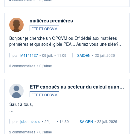
matières premières
ETF ET OPCVM
Bonjour je cherche un OPCVM ou Etf dédié aux matières
premières et qui soit éligible PEA... Auriez vous une idée?
Merci de vos conseils
par
M4141137
•
09 juil.
•
11:09
SAIQEN
•
23 juil. 2026
5
commentaires
•
0
j'aime
ETF exposés au secteur du calcul quan…
ETF ET OPCVM
Salut à tous,
Je cherche à investir sur le secteur du calcul quantique, mais
par
jeboursicote
•
22 juil.
•
14:39
SAIQEN
•
22 juil. 2026
via un ETF plutôt que des actions individuelles.
2
commentaires
•
0
j'aime