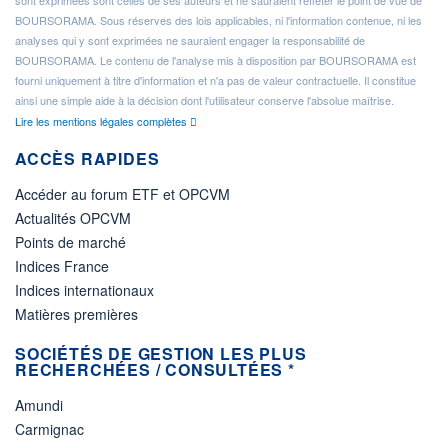
sont exprimées sont celles de ses auteurs et ne sauraient refléter le point de vue de
BOURSORAMA. Sous réserves des lois applicables, ni l'information contenue, ni les
analyses qui y sont exprimées ne sauraient engager la responsabilité de
BOURSORAMA. Le contenu de l'analyse mis à disposition par BOURSORAMA est
fourni uniquement à titre d'information et n'a pas de valeur contractuelle. Il constitue
ainsi une simple aide à la décision dont l'utilisateur conserve l'absolue maîtrise.
Lire les mentions légales complètes
ACCÈS RAPIDES
Accéder au forum ETF et OPCVM
Actualités OPCVM
Points de marché
Indices France
Indices internationaux
Matières premières
SOCIÉTÉS DE GESTION LES PLUS
RECHERCHÉES / CONSULTÉES *
Amundi
Carmignac