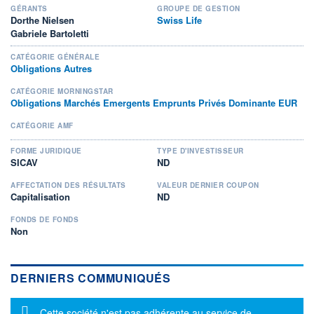
GÉRANTS
GROUPE DE GESTION
Dorthe Nielsen
Swiss Life
Gabriele Bartoletti
CATÉGORIE GÉNÉRALE
Obligations Autres
CATÉGORIE MORNINGSTAR
Obligations Marchés Emergents Emprunts Privés Dominante EUR
CATÉGORIE AMF
FORME JURIDIQUE
TYPE D'INVESTISSEUR
SICAV
ND
AFFECTATION DES RÉSULTATS
VALEUR DERNIER COUPON
Capitalisation
ND
FONDS DE FONDS
Non
DERNIERS COMMUNIQUÉS
Message d'information
Cette société n'est pas adhérente au service de