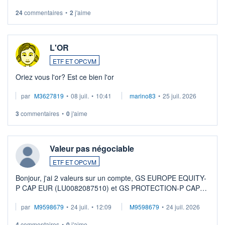
24
commentaires
•
2
j'aime
L'OR
ETF ET OPCVM
Oriez vous l'or? Est ce bien l'or
par
M3627819
•
08 juil.
•
10:41
marino83
•
25 juil. 2026
3
commentaires
•
0
j'aime
Valeur pas négociable
ETF ET OPCVM
Bonjour, j'ai 2 valeurs sur un compte, GS EUROPE EQUITY-
P CAP EUR (LU0082087510) et GS PROTECTION-P CAP
EUR (LU0546913194), que je souhaite vendre. Lorsque je
par
M9598679
•
24 juil.
•
12:09
M9598679
•
24 juil. 2026
veux procéder à la vente, on me signale ...
4
commentaires
•
0
j'aime