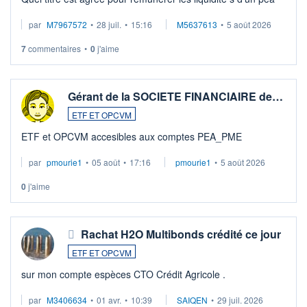
par
M7967572
•
28 juil.
•
15:16
M5637613
•
5 août 2026
7
commentaires
•
0
j'aime
Gérant de la SOCIETE FINANCIAIRE de…
ETF ET OPCVM
ETF et OPCVM accesibles aux comptes PEA_PME
par
pmourie1
•
05 août
•
17:16
pmourie1
•
5 août 2026
0
j'aime
Rachat H2O Multibonds crédité ce jour
ETF ET OPCVM
sur mon compte espèces CTO Crédit Agricole .
par
M3406634
•
01 avr.
•
10:39
SAIQEN
•
29 juil. 2026