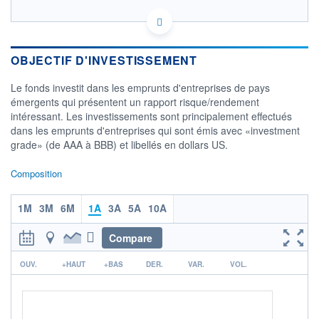
LU1098217729 - Swiss Life Asset Managers
Luxembourg
OPCVM DERNIER COURS CONNU AU 06/08/2026
OBJECTIF D'INVESTISSEMENT
Consulter le prospectus / DIC
Le fonds investit dans les emprunts d'entreprises de pays
émergents qui présentent un rapport risque/rendement
105
intéressant. Les investissements sont principalement effectués
104
dans les emprunts d'entreprises qui sont émis avec «investment
103
grade» (de AAA à BBB) et libellés en dollars US.
102
101
Composition
05/12
08/04
1M
3M
6M
1A
3A
5A
10A
CATÉGORIE MORNINGSTAR
Obligations Marchés
Emergents Emprunts
Compare
Privés Dominante EUR
r
OUV.
+HAUT
+BAS
DER.
VAR.
VOL.
FONDS PARTENAIRES
TARIFS PRIVILÉGIÉS
0%
ÉLIGIBILITÉ
PEA
PEA-PME
BOURSOVIE LUX
BOURSOVIE