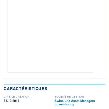
CTO BUSINESS
Non éligible Boursobank
ACTIF NET (EUR)
557M / 31.07.26
NOTATION MORNINGSTAR ⁽¹⁾
RISQUE DU FONDS (SRI)
2
/7
+ PORTEFEUILLE
+ LISTE
CARACTÉRISTIQUES
DATE DE CRÉATION
SOCIÉTÉ DE GESTION
31.10.2014
Swiss Life Asset Managers
Luxembourg