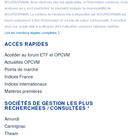
BOURSORAMA. Sous réserves des lois applicables, ni l'information contenue, ni les
analyses qui y sont exprimées ne sauraient engager la responsabilité de
BOURSORAMA. Le contenu de l'analyse mis à disposition par BOURSORAMA est
fourni uniquement à titre d'information et n'a pas de valeur contractuelle. Il constitue
ainsi une simple aide à la décision dont l'utilisateur conserve l'absolue maîtrise.
Lire les mentions légales complètes
ACCÈS RAPIDES
Accéder au forum ETF et OPCVM
Actualités OPCVM
Points de marché
Indices France
Indices internationaux
Matières premières
SOCIÉTÉS DE GESTION LES PLUS
RECHERCHÉES / CONSULTÉES *
Amundi
Carmignac
Theam