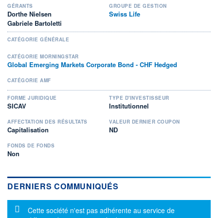
GÉRANTS
GROUPE DE GESTION
Dorthe Nielsen
Swiss Life
Gabriele Bartoletti
CATÉGORIE GÉNÉRALE
CATÉGORIE MORNINGSTAR
Global Emerging Markets Corporate Bond - CHF Hedged
CATÉGORIE AMF
FORME JURIDIQUE
TYPE D'INVESTISSEUR
SICAV
Institutionnel
AFFECTATION DES RÉSULTATS
VALEUR DERNIER COUPON
Capitalisation
ND
FONDS DE FONDS
Non
DERNIERS COMMUNIQUÉS
Message d'information
Cette société n'est pas adhérente au service de