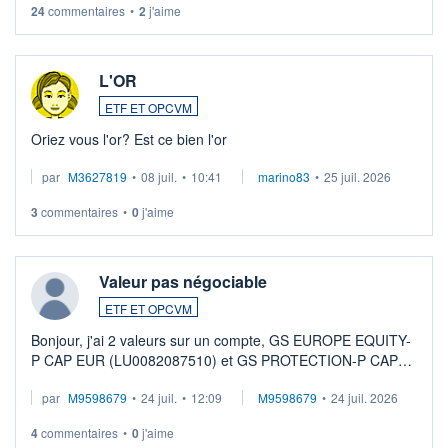
24
commentaires
•
2
j'aime
L'OR
ETF ET OPCVM
Oriez vous l'or? Est ce bien l'or
par
M3627819
•
08 juil.
•
10:41
marino83
•
25 juil. 2026
3
commentaires
•
0
j'aime
Valeur pas négociable
ETF ET OPCVM
Bonjour, j'ai 2 valeurs sur un compte, GS EUROPE EQUITY-
P CAP EUR (LU0082087510) et GS PROTECTION-P CAP
EUR (LU0546913194), que je souhaite vendre. Lorsque je
par
M9598679
•
24 juil.
•
12:09
M9598679
•
24 juil. 2026
veux procéder à la vente, on me signale ...
4
commentaires
•
0
j'aime