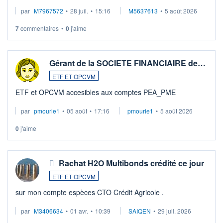
par
M7967572
•
28 juil.
•
15:16
M5637613
•
5 août 2026
7
commentaires
•
0
j'aime
Gérant de la SOCIETE FINANCIAIRE de…
ETF ET OPCVM
ETF et OPCVM accesibles aux comptes PEA_PME
par
pmourie1
•
05 août
•
17:16
pmourie1
•
5 août 2026
0
j'aime
Rachat H2O Multibonds crédité ce jour
ETF ET OPCVM
sur mon compte espèces CTO Crédit Agricole .
par
M3406634
•
01 avr.
•
10:39
SAIQEN
•
29 juil. 2026