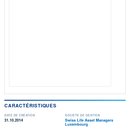
CTO BUSINESS
Non éligible Boursobank
ACTIF NET (EUR)
557M / 31.07.26
NOTATION MORNINGSTAR ⁽¹⁾
RISQUE DU FONDS (SRI)
2
/7
+ PORTEFEUILLE
+ LISTE
CARACTÉRISTIQUES
DATE DE CRÉATION
SOCIÉTÉ DE GESTION
31.10.2014
Swiss Life Asset Managers
Luxembourg