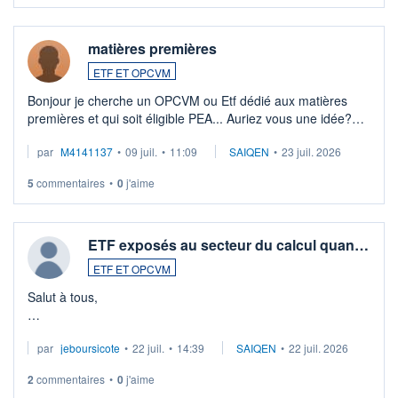
matières premières
ETF ET OPCVM
Bonjour je cherche un OPCVM ou Etf dédié aux matières
premières et qui soit éligible PEA... Auriez vous une idée?
Merci de vos conseils
par
M4141137
•
09 juil.
•
11:09
SAIQEN
•
23 juil. 2026
5
commentaires
•
0
j'aime
ETF exposés au secteur du calcul quan…
ETF ET OPCVM
Salut à tous,
Je cherche à investir sur le secteur du calcul quantique, mais
par
jeboursicote
•
22 juil.
•
14:39
SAIQEN
•
22 juil. 2026
via un ETF plutôt que des actions individuelles.
2
commentaires
•
0
j'aime
Idéalement, je voudrais qu'il soit éligible au PEA.