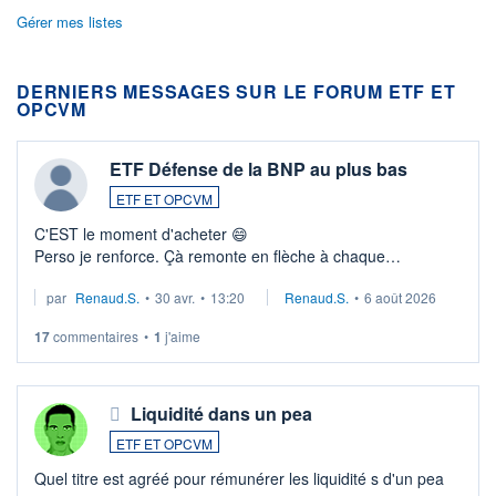
Gérer mes listes
DERNIERS MESSAGES SUR LE FORUM ETF ET
OPCVM
ETF Défense de la BNP au plus bas
ETF ET OPCVM
C'EST le moment d'acheter 😄​
Perso je renforce. Çà remonte en flèche à chaque
suspission d'accord dans.la guerre du moyen-orient.
par
Renaud.S.
•
30 avr.
•
13:20
Renaud.S.
•
6 août 2026
Investissement long terme tip top pour sa retraite.
LU3 ...
17
commentaires
•
1
j'aime
Liquidité dans un pea
ETF ET OPCVM
Quel titre est agréé pour rémunérer les liquidité s d'un pea