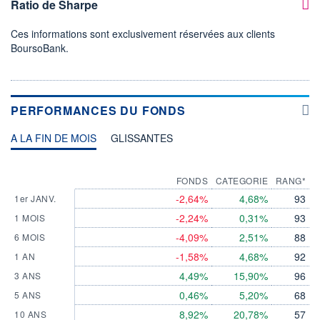
Ratio de Sharpe
Ces informations sont exclusivement réservées aux clients
BoursoBank.
PERFORMANCES DU FONDS
A LA FIN DE MOIS
GLISSANTES
FONDS
CATEGORIE
RANG*
-2,64%
4,68%
93
1er JANV.
-2,24%
0,31%
93
1 MOIS
-4,09%
2,51%
88
6 MOIS
-1,58%
4,68%
92
1 AN
4,49%
15,90%
96
3 ANS
0,46%
5,20%
68
5 ANS
8,92%
20,78%
57
10 ANS