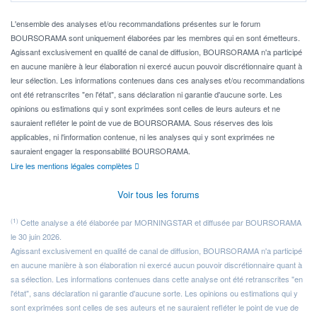
Pour l' ...
L'ensemble des analyses et/ou recommandations présentes sur le forum
BOURSORAMA sont uniquement élaborées par les membres qui en sont émetteurs.
Agissant exclusivement en qualité de canal de diffusion, BOURSORAMA n'a participé
en aucune manière à leur élaboration ni exercé aucun pouvoir discrétionnaire quant à
leur sélection. Les informations contenues dans ces analyses et/ou recommandations
ont été retranscrites "en l'état", sans déclaration ni garantie d'aucune sorte. Les
opinions ou estimations qui y sont exprimées sont celles de leurs auteurs et ne
sauraient refléter le point de vue de BOURSORAMA. Sous réserves des lois
applicables, ni l'information contenue, ni les analyses qui y sont exprimées ne
sauraient engager la responsabilité BOURSORAMA.
Lire les mentions légales complètes
Voir tous les forums
(1)
Cette analyse a été élaborée par MORNINGSTAR et diffusée par BOURSORAMA
le 30 juin 2026.
Agissant exclusivement en qualité de canal de diffusion, BOURSORAMA n'a participé
en aucune manière à son élaboration ni exercé aucun pouvoir discrétionnaire quant à
sa sélection. Les informations contenues dans cette analyse ont été retranscrites "en
l'état", sans déclaration ni garantie d'aucune sorte. Les opinions ou estimations qui y
sont exprimées sont celles de ses auteurs et ne sauraient refléter le point de vue de