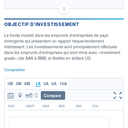
LU1098217646 - Swiss Life Asset Managers
Luxembourg
OPCVM DERNIER COURS CONNU AU 06/08/2026
OBJECTIF D'INVESTISSEMENT
Consulter le prospectus / DIC
Le fonds investit dans les emprunts d'entreprises de pays
émergents qui présentent un rapport risque/rendement
102
intéressant. Les investissements sont principalement effectués
100
dans les emprunts d'entreprises qui sont émis avec «investment
grade» (de AAA à BBB) et libellés en dollars US.
98
96
Composition
05/12
08/04
1M
3M
6M
1A
3A
5A
10A
CATÉGORIE MORNINGSTAR
Global Emerging Markets
Corporate Bond - CHF
Compare
Hedged
r
OUV.
+HAUT
+BAS
DER.
VAR.
VOL.
FONDS PARTENAIRES
TARIFS PRIVILÉGIÉS
0%
ÉLIGIBILITÉ
PEA
PEA-PME
BOURSOVIE LUX
BOURSOVIE