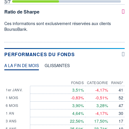
3
/7
Ratio de Sharpe
Ces informations sont exclusivement réservées aux clients
BoursoBank.
PERFORMANCES DU FONDS
A LA FIN DE MOIS
GLISSANTES
FONDS
CATEGORIE
RANG*
3,51%
-4,17%
41
1er JANV.
-0,83%
-0,51%
52
1 MOIS
3,90%
3,28%
47
6 MOIS
4,64%
-4,17%
30
1 AN
22,56%
17,50%
17
3 ANS
25,61%
23,71%
10
5 ANS