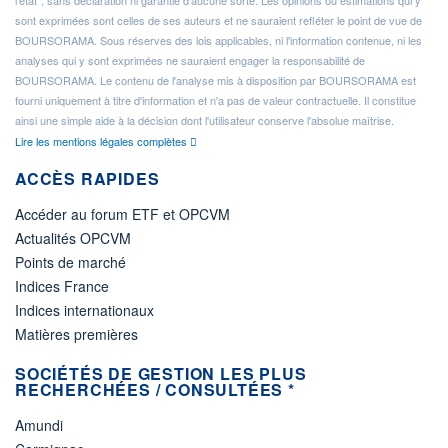
l'état", sans déclaration ni garantie d'aucune sorte. Les opinions ou estimations qui y
sont exprimées sont celles de ses auteurs et ne sauraient refléter le point de vue de
BOURSORAMA. Sous réserves des lois applicables, ni l'information contenue, ni les
analyses qui y sont exprimées ne sauraient engager la responsabilité de
BOURSORAMA. Le contenu de l'analyse mis à disposition par BOURSORAMA est
fourni uniquement à titre d'information et n'a pas de valeur contractuelle. Il constitue
ainsi une simple aide à la décision dont l'utilisateur conserve l'absolue maîtrise.
Lire les mentions légales complètes
ACCÈS RAPIDES
Accéder au forum ETF et OPCVM
Actualités OPCVM
Points de marché
Indices France
Indices internationaux
Matières premières
SOCIÉTÉS DE GESTION LES PLUS
RECHERCHÉES / CONSULTÉES *
Amundi