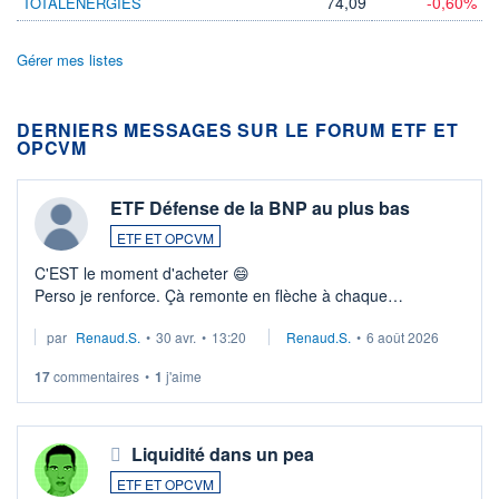
74,09
-0,60%
TOTALENERGIES
Gérer mes listes
DERNIERS MESSAGES SUR LE FORUM ETF ET
OPCVM
ETF Défense de la BNP au plus bas
ETF ET OPCVM
C'EST le moment d'acheter 😄​
Perso je renforce. Çà remonte en flèche à chaque
suspission d'accord dans.la guerre du moyen-orient.
par
Renaud.S.
•
30 avr.
•
13:20
Renaud.S.
•
6 août 2026
Investissement long terme tip top pour sa retraite.
LU3 ...
17
commentaires
•
1
j'aime
Liquidité dans un pea
ETF ET OPCVM