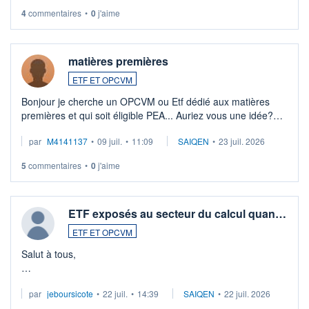
4
commentaires
•
0
j'aime
matières premières
ETF ET OPCVM
Bonjour je cherche un OPCVM ou Etf dédié aux matières
premières et qui soit éligible PEA... Auriez vous une idée?
Merci de vos conseils
par
M4141137
•
09 juil.
•
11:09
SAIQEN
•
23 juil. 2026
5
commentaires
•
0
j'aime
ETF exposés au secteur du calcul quan…
ETF ET OPCVM
Salut à tous,
Je cherche à investir sur le secteur du calcul quantique, mais
par
jeboursicote
•
22 juil.
•
14:39
SAIQEN
•
22 juil. 2026
via un ETF plutôt que des actions individuelles.