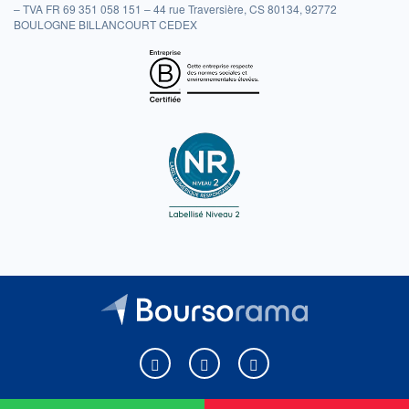
– TVA FR 69 351 058 151 – 44 rue Traversière, CS 80134, 92772
BOULOGNE BILLANCOURT CEDEX
Boursorama sur Facebook
Boursorama sur X
Boursorama sur Youtu