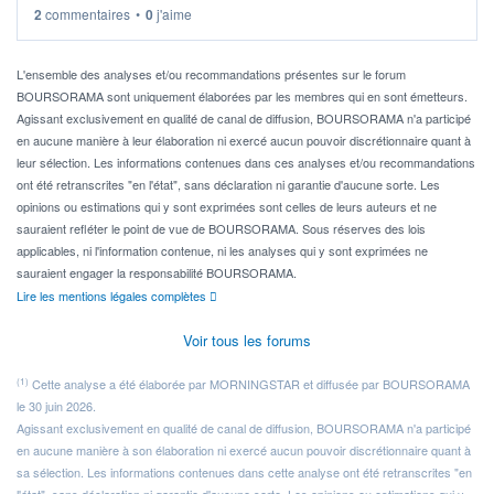
2
commentaires
•
0
j'aime
Idéalement, je voudrais qu'il soit éligible au PEA.
Pour l' ...
L'ensemble des analyses et/ou recommandations présentes sur le forum
BOURSORAMA sont uniquement élaborées par les membres qui en sont émetteurs.
Agissant exclusivement en qualité de canal de diffusion, BOURSORAMA n'a participé
en aucune manière à leur élaboration ni exercé aucun pouvoir discrétionnaire quant à
leur sélection. Les informations contenues dans ces analyses et/ou recommandations
ont été retranscrites "en l'état", sans déclaration ni garantie d'aucune sorte. Les
opinions ou estimations qui y sont exprimées sont celles de leurs auteurs et ne
sauraient refléter le point de vue de BOURSORAMA. Sous réserves des lois
applicables, ni l'information contenue, ni les analyses qui y sont exprimées ne
sauraient engager la responsabilité BOURSORAMA.
Lire les mentions légales complètes
Voir tous les forums
(1)
Cette analyse a été élaborée par MORNINGSTAR et diffusée par BOURSORAMA
le 30 juin 2026.
Agissant exclusivement en qualité de canal de diffusion, BOURSORAMA n'a participé
en aucune manière à son élaboration ni exercé aucun pouvoir discrétionnaire quant à
sa sélection. Les informations contenues dans cette analyse ont été retranscrites "en