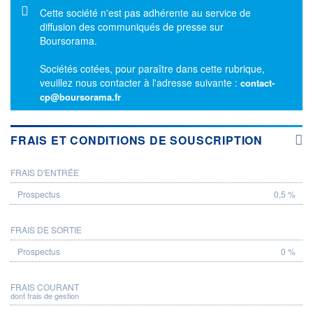
Message d'information
Cette société n'est pas adhérente au service de
diffusion des communiqués de presse sur
Boursorama.
Sociétés cotées, pour paraître dans cette rubrique,
veuillez nous contacter à l'adresse suivante :
contact-
cp@boursorama.fr
FRAIS ET CONDITIONS DE SOUSCRIPTION
FRAIS D'ENTRÉE
PROSPECTUS
0,5 %
FRAIS DE SORTIE
0 %
FRAIS COURANT
dont frais de gestion