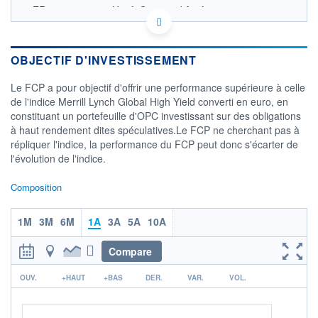
FR0011441773 - Unofi-Gestion d'Actifs
OPCVM DERNIER COURS CONNU AU 06/08/2026
Consulter le prospectus / DIC
OBJECTIF D'INVESTISSEMENT
20
Le FCP a pour objectif d'offrir une performance supérieure à celle
de l'indice Merrill Lynch Global High Yield converti en euro, en
19
constituant un portefeuille d'OPC investissant sur des obligations
à haut rendement dites spéculatives.Le FCP ne cherchant pas à
18
répliquer l'indice, la performance du FCP peut donc s'écarter de
04/12
07/04
l'évolution de l'indice.
CATÉGORIE MORNINGSTAR
Composition
Obligations International
Haut Rendement
1M
3M
6M
1A
3A
5A
10A
FONDS PARTENAIRES
TARIFS PRIVILÉGIÉS
0%
Compare
ÉLIGIBILITÉ
r
PEA
PEA-PME
BOURSOVIE LUX
BOURSOVIE
OUV.
+HAUT
+BAS
DER.
VAR.
VOL.
CTO BUSINESS
Non éligible Boursobank