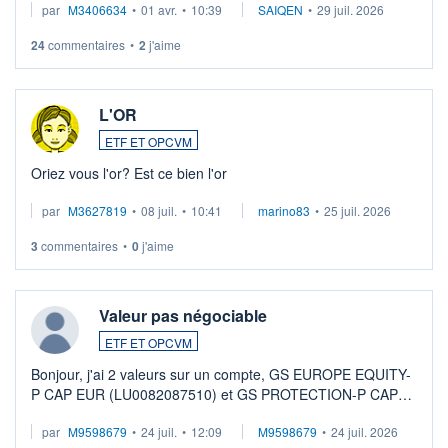
par
M3406634
•
01 avr.
•
10:39
SAIQEN
•
29 juil. 2026
24
commentaires
•
2
j'aime
L'OR
ETF ET OPCVM
Oriez vous l'or? Est ce bien l'or
par
M3627819
•
08 juil.
•
10:41
marino83
•
25 juil. 2026
3
commentaires
•
0
j'aime
Valeur pas négociable
ETF ET OPCVM
Bonjour, j'ai 2 valeurs sur un compte, GS EUROPE EQUITY-
P CAP EUR (LU0082087510) et GS PROTECTION-P CAP
EUR (LU0546913194), que je souhaite vendre. Lorsque je
par
M9598679
•
24 juil.
•
12:09
M9598679
•
24 juil. 2026
veux procéder à la vente, on me signale ...