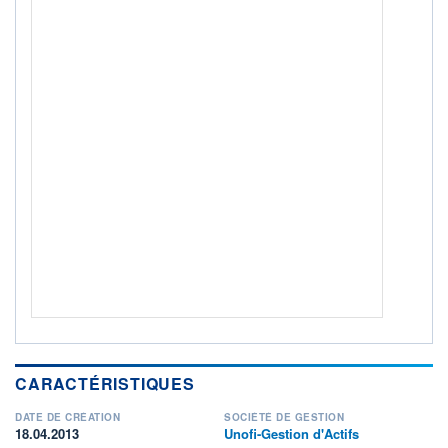
ACTIF NET (EUR)
233M / 31.07.26
NOTATION MORNINGSTAR ⁽¹⁾
RISQUE DU FONDS (SRI)
3
/7
+ PORTEFEUILLE
+ LISTE
CARACTÉRISTIQUES
DATE DE CRÉATION
SOCIÉTÉ DE GESTION
18.04.2013
Unofi-Gestion d'Actifs