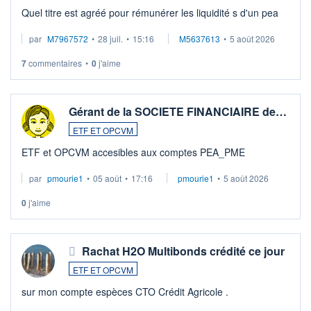
Quel titre est agréé pour rémunérer les liquidité s d'un pea
par
M7967572
•
28 juil.
•
15:16
M5637613
•
5 août 2026
7
commentaires
•
0
j'aime
Gérant de la SOCIETE FINANCIAIRE de…
ETF ET OPCVM
ETF et OPCVM accesibles aux comptes PEA_PME
par
pmourie1
•
05 août
•
17:16
pmourie1
•
5 août 2026
0
j'aime
Rachat H2O Multibonds crédité ce jour
ETF ET OPCVM
sur mon compte espèces CTO Crédit Agricole .