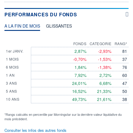
PERFORMANCES DU FONDS
A LA FIN DE MOIS
GLISSANTES
FONDS
CATEGORIE
RANG*
2,87%
-2,93%
81
1er JANV.
-0,70%
-1,53%
37
1 MOIS
1,84%
-1,38%
76
6 MOIS
7,92%
2,72%
60
1 AN
24,01%
6,68%
47
3 ANS
16,52%
21,33%
50
5 ANS
49,73%
21,61%
38
10 ANS
*Rangs calculés en percentile par Morningstar sur la dernière valeur liquidative du
mois précédent.
Consulter les infos des autres fonds