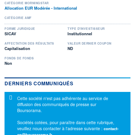
CATÉGORIE MORNINGSTAR
Allocation EUR Modérée - International
CATÉGORIE AMF
FORME JURIDIQUE
TYPE D'INVESTISSEUR
SICAV
Institutionnel
AFFECTATION DES RÉSULTATS
VALEUR DERNIER COUPON
Capitalisation
ND
FONDS DE FONDS
Non
DERNIERS COMMUNIQUÉS
Message d'information
Cette société n'est pas adhérente au service de
diffusion des communiqués de presse sur
Boursorama.
Sociétés cotées, pour paraître dans cette rubrique,
veuillez nous contacter à l'adresse suivante :
contact-
cp@boursorama.fr