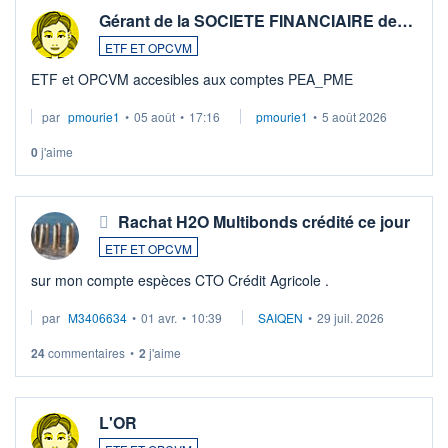
Gérant de la SOCIETE FINANCIAIRE de…
ETF ET OPCVM
ETF et OPCVM accesibles aux comptes PEA_PME
par
pmourie1
•
05 août
•
17:16
pmourie1
•
5 août 2026
0
j'aime
Rachat H2O Multibonds crédité ce jour
ETF ET OPCVM
sur mon compte espèces CTO Crédit Agricole .
par
M3406634
•
01 avr.
•
10:39
SAIQEN
•
29 juil. 2026
24
commentaires
•
2
j'aime
L'OR