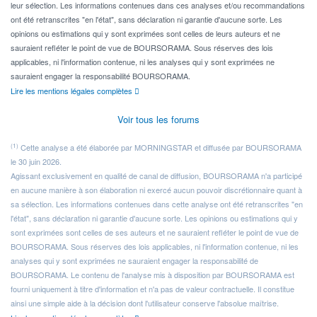
leur sélection. Les informations contenues dans ces analyses et/ou recommandations
ont été retranscrites "en l'état", sans déclaration ni garantie d'aucune sorte. Les
opinions ou estimations qui y sont exprimées sont celles de leurs auteurs et ne
sauraient refléter le point de vue de BOURSORAMA. Sous réserves des lois
applicables, ni l'information contenue, ni les analyses qui y sont exprimées ne
sauraient engager la responsabilité BOURSORAMA.
Lire les mentions légales complètes
Voir tous les forums
(1)
Cette analyse a été élaborée par MORNINGSTAR et diffusée par BOURSORAMA
le 30 juin 2026.
Agissant exclusivement en qualité de canal de diffusion, BOURSORAMA n'a participé
en aucune manière à son élaboration ni exercé aucun pouvoir discrétionnaire quant à
sa sélection. Les informations contenues dans cette analyse ont été retranscrites "en
l'état", sans déclaration ni garantie d'aucune sorte. Les opinions ou estimations qui y
sont exprimées sont celles de ses auteurs et ne sauraient refléter le point de vue de
BOURSORAMA. Sous réserves des lois applicables, ni l'information contenue, ni les
analyses qui y sont exprimées ne sauraient engager la responsabilité de
BOURSORAMA. Le contenu de l'analyse mis à disposition par BOURSORAMA est
fourni uniquement à titre d'information et n'a pas de valeur contractuelle. Il constitue
ainsi une simple aide à la décision dont l'utilisateur conserve l'absolue maîtrise.