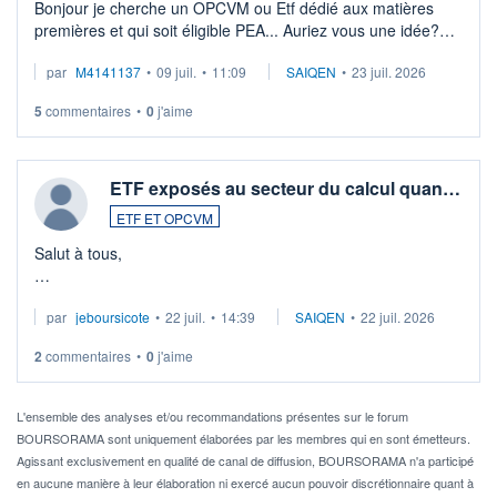
Bonjour je cherche un OPCVM ou Etf dédié aux matières
premières et qui soit éligible PEA... Auriez vous une idée?
Merci de vos conseils
par
M4141137
•
09 juil.
•
11:09
SAIQEN
•
23 juil. 2026
5
commentaires
•
0
j'aime
ETF exposés au secteur du calcul quan…
ETF ET OPCVM
Salut à tous,
Je cherche à investir sur le secteur du calcul quantique, mais
par
jeboursicote
•
22 juil.
•
14:39
SAIQEN
•
22 juil. 2026
via un ETF plutôt que des actions individuelles.
2
commentaires
•
0
j'aime
Idéalement, je voudrais qu'il soit éligible au PEA.
Pour l' ...
L'ensemble des analyses et/ou recommandations présentes sur le forum
BOURSORAMA sont uniquement élaborées par les membres qui en sont émetteurs.
Agissant exclusivement en qualité de canal de diffusion, BOURSORAMA n'a participé
en aucune manière à leur élaboration ni exercé aucun pouvoir discrétionnaire quant à