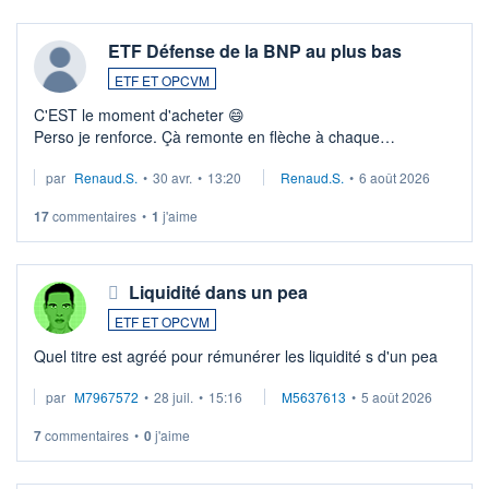
ETF Défense de la BNP au plus bas
ETF ET OPCVM
C'EST le moment d'acheter 😄​
Perso je renforce. Çà remonte en flèche à chaque
suspission d'accord dans.la guerre du moyen-orient.
par
Renaud.S.
•
30 avr.
•
13:20
Renaud.S.
•
6 août 2026
Investissement long terme tip top pour sa retraite.
LU3 ...
17
commentaires
•
1
j'aime
Liquidité dans un pea
ETF ET OPCVM
Quel titre est agréé pour rémunérer les liquidité s d'un pea
par
M7967572
•
28 juil.
•
15:16
M5637613
•
5 août 2026
7
commentaires
•
0
j'aime