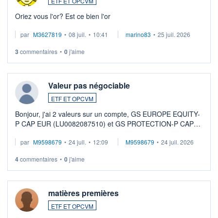
ETF ET OPCVM
Oriez vous l'or? Est ce bien l'or
par
M3627819
•
08 juil.
•
10:41
marino83
•
25 juil. 2026
3
commentaires
•
0
j'aime
Valeur pas négociable
ETF ET OPCVM
Bonjour, j'ai 2 valeurs sur un compte, GS EUROPE EQUITY-
P CAP EUR (LU0082087510) et GS PROTECTION-P CAP
EUR (LU0546913194), que je souhaite vendre. Lorsque je
par
M9598679
•
24 juil.
•
12:09
M9598679
•
24 juil. 2026
veux procéder à la vente, on me signale ...
4
commentaires
•
0
j'aime
matières premières
ETF ET OPCVM