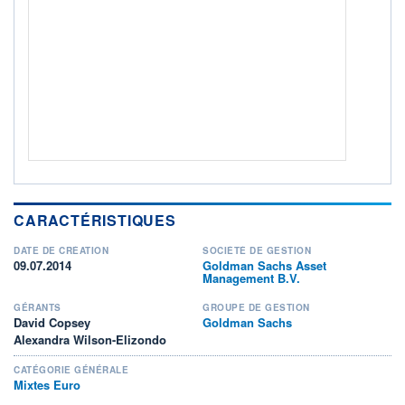
Non éligible Boursobank
ACTIF NET (EUR)
616M / 31.07.26
NOTATION MORNINGSTAR ⁽¹⁾
RISQUE DU FONDS (SRI)
3
/7
+ PORTEFEUILLE
+ LISTE
CARACTÉRISTIQUES
DATE DE CRÉATION
SOCIÉTÉ DE GESTION
09.07.2014
Goldman Sachs Asset
Management B.V.
GÉRANTS
GROUPE DE GESTION
David Copsey
Goldman Sachs
Alexandra Wilson-Elizondo
CATÉGORIE GÉNÉRALE
Mixtes Euro