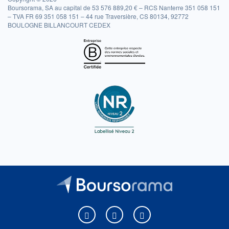
Boursorama, SA au capital de 53 576 889,20 € – RCS Nanterre 351 058 151
– TVA FR 69 351 058 151 – 44 rue Traversière, CS 80134, 92772
BOULOGNE BILLANCOURT CEDEX
Boursorama sur Facebook
Boursorama sur X
Boursorama sur Youtu