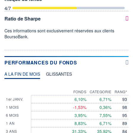
4
/7
Ratio de Sharpe
Ces informations sont exclusivement réservées aux clients
BoursoBank.
PERFORMANCES DU FONDS
A LA FIN DE MOIS
GLISSANTES
FONDS
CATEGORIE
RANG*
6,10%
6,71%
93
1er JANV.
-1,53%
0,36%
98
1 MOIS
3,95%
7,55%
95
6 MOIS
8,83%
6,71%
89
1 AN
31,33%
35,92%
84
3 ANS