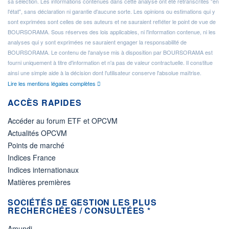
sa sélection. Les informations contenues dans cette analyse ont été retranscrites "en
l'état", sans déclaration ni garantie d'aucune sorte. Les opinions ou estimations qui y
sont exprimées sont celles de ses auteurs et ne sauraient refléter le point de vue de
BOURSORAMA. Sous réserves des lois applicables, ni l'information contenue, ni les
analyses qui y sont exprimées ne sauraient engager la responsabilité de
BOURSORAMA. Le contenu de l'analyse mis à disposition par BOURSORAMA est
fourni uniquement à titre d'information et n'a pas de valeur contractuelle. Il constitue
ainsi une simple aide à la décision dont l'utilisateur conserve l'absolue maîtrise.
Lire les mentions légales complètes
ACCÈS RAPIDES
Accéder au forum ETF et OPCVM
Actualités OPCVM
Points de marché
Indices France
Indices internationaux
Matières premières
SOCIÉTÉS DE GESTION LES PLUS
RECHERCHÉES / CONSULTÉES *
Amundi