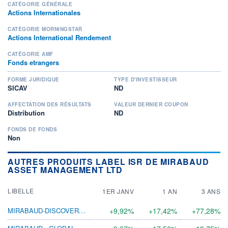
CATÉGORIE GÉNÉRALE
Actions Internationales
CATÉGORIE MORNINGSTAR
Actions International Rendement
CATÉGORIE AMF
Fonds etrangers
FORME JURIDIQUE
TYPE D'INVESTISSEUR
SICAV
ND
AFFECTATION DES RÉSULTATS
VALEUR DERNIER COUPON
Distribution
ND
FONDS DE FONDS
Non
AUTRES PRODUITS LABEL ISR DE MIRABAUD
ASSET MANAGEMENT LTD
LIBELLE
1ER JANV
1 AN
3 ANS
MIRABAUD-DISCOVERY EUR EX UK N EUR ACC
+9,92%
+17,42%
+77,28%
MIRABAUD - GLOBAL DIVIDEND A CHF INC