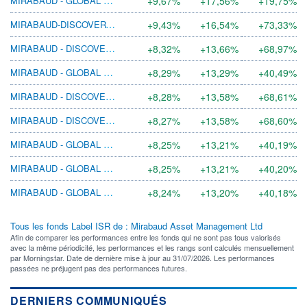
+9,67%
+17,56%
+19,75%
MIRABAUD-DISCOVERY EUR EX UK A EUR ACC
+9,43%
+16,54%
+73,33%
MIRABAUD - DISCOVERY EUROPE I EUR ACC
+8,32%
+13,66%
+68,97%
MIRABAUD - GLOBAL DIVIDEND I USD ACC
+8,29%
+13,29%
+40,49%
MIRABAUD - DISCOVERY EUROPE N EUR ACC
+8,28%
+13,58%
+68,61%
MIRABAUD - DISCOVERY EUROPE D GBP ACC
+8,27%
+13,58%
+68,60%
MIRABAUD - GLOBAL DIVIDEND N CHF ACC
+8,25%
+13,21%
+40,19%
MIRABAUD - GLOBAL DIVIDEND N USD ACC
+8,25%
+13,21%
+40,20%
MIRABAUD - GLOBAL DIVIDEND N EUR ACC
+8,24%
+13,20%
+40,18%
Tous les fonds Label ISR de : Mirabaud Asset Management Ltd
Afin de comparer les performances entre les fonds qui ne sont pas tous valorisés
avec la même périodicité, les performances et les rangs sont calculés mensuellement
par Morningstar. Date de dernière mise à jour au 31/07/2026. Les performances
passées ne préjugent pas des performances futures.
DERNIERS COMMUNIQUÉS