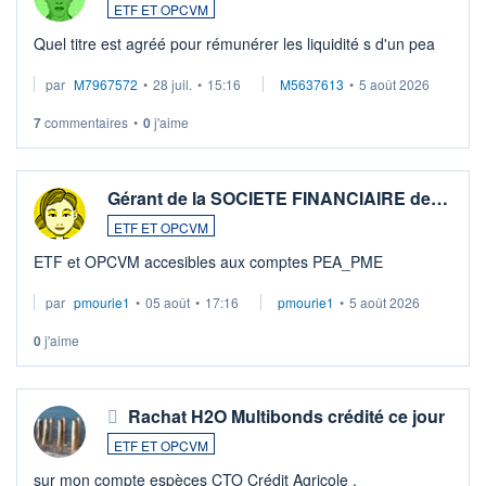
ETF ET OPCVM
Quel titre est agréé pour rémunérer les liquidité s d'un pea
par
M7967572
•
28 juil.
•
15:16
M5637613
•
5 août 2026
7
commentaires
•
0
j'aime
Gérant de la SOCIETE FINANCIAIRE de…
ETF ET OPCVM
ETF et OPCVM accesibles aux comptes PEA_PME
par
pmourie1
•
05 août
•
17:16
pmourie1
•
5 août 2026
0
j'aime
Rachat H2O Multibonds crédité ce jour
ETF ET OPCVM
sur mon compte espèces CTO Crédit Agricole .