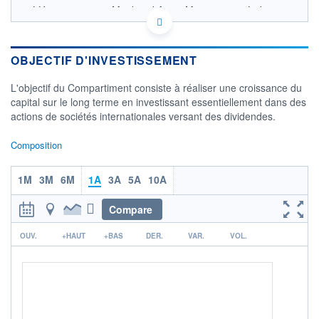
LU1064860189 - Mirabaud Asset Management Ltd
OPCVM DERNIER COURS CONNU AU 06/08/2026
Consulter le prospectus / DIC
OBJECTIF D'INVESTISSEMENT
180
L'objectif du Compartiment consiste à réaliser une croissance du
170
capital sur le long terme en investissant essentiellement dans des
actions de sociétés internationales versant des dividendes.
160
150
Composition
04/12
08/04
1M
3M
6M
1A
3A
5A
10A
CATÉGORIE MORNINGSTAR
Actions International
Rendement
Compare
FONDS PARTENAIRES
r
OUV.
+HAUT
+BAS
DER.
VAR.
VOL.
TARIFS PRIVILÉGIÉS
0%
ÉLIGIBILITÉ
PEA
PEA-PME
BOURSOVIE LUX
BOURSOVIE
CTO BUSINESS
Non éligible Boursobank