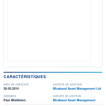
ACTIF NET (EUR)
48M / 31.07.26
NOTATION MORNINGSTAR ⁽¹⁾
RISQUE DU FONDS (SRI)
4
/7
ISR
Ce fonds détient le Label ISR (Investissement Social
+ PORTEFEUILLE
+ LISTE
CARACTÉRISTIQUES
DATE DE CRÉATION
SOCIÉTÉ DE GESTION
30.05.2014
Mirabaud Asset Management Ltd
GÉRANTS
GROUPE DE GESTION
Paul Middleton
Mirabaud Asset Management