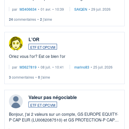
par
M3406634
•
01 avr.
•
10:39
SAIQEN
•
29 juil. 2026
24
commentaires
•
2
j'aime
L'OR
ETF ET OPCVM
Oriez vous l'or? Est ce bien l'or
par
M3627819
•
08 juil.
•
10:41
marino83
•
25 juil. 2026
3
commentaires
•
0
j'aime
Valeur pas négociable
ETF ET OPCVM
Bonjour, j'ai 2 valeurs sur un compte, GS EUROPE EQUITY-
P CAP EUR (LU0082087510) et GS PROTECTION-P CAP
EUR (LU0546913194), que je souhaite vendre. Lorsque je