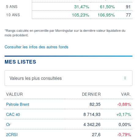
31,47%
61,50%
91
5 ANS
105,23%
106,95%
77
10 ANS
*Rangs calculés en percentile par Morningstar sur la dernière valeur liquidative du
mois précédent.
Consulter les infos des autres fonds
MES LISTES
Valeurs les plus consultées
VALEUR
DERNIER
VAR.
82,35
-0,88%
Pétrole Brent
8 714,93
+0,17%
CAC 40
4 342,26
0,00%
Or
27,6
-0,79%
2CRSI