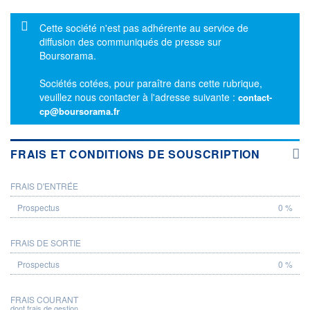
Message d'information
Cette société n'est pas adhérente au service de
diffusion des communiqués de presse sur
Boursorama.
Sociétés cotées, pour paraître dans cette rubrique,
veuillez nous contacter à l'adresse suivante :
contact-
cp@boursorama.fr
FRAIS ET CONDITIONS DE SOUSCRIPTION
FRAIS D'ENTRÉE
PROSPECTUS
0 %
FRAIS DE SORTIE
0 %
FRAIS COURANT
dont frais de gestion