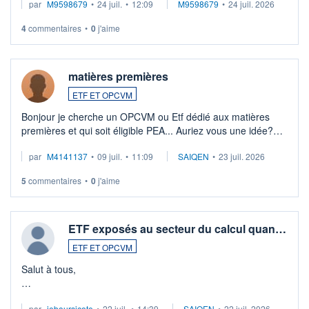
par
M9598679
•
24 juil.
•
12:09
M9598679
•
24 juil. 2026
veux procéder à la vente, on me signale ...
4
commentaires
•
0
j'aime
matières premières
ETF ET OPCVM
Bonjour je cherche un OPCVM ou Etf dédié aux matières
premières et qui soit éligible PEA... Auriez vous une idée?
Merci de vos conseils
par
M4141137
•
09 juil.
•
11:09
SAIQEN
•
23 juil. 2026
5
commentaires
•
0
j'aime
ETF exposés au secteur du calcul quan…
ETF ET OPCVM
Salut à tous,
Je cherche à investir sur le secteur du calcul quantique, mais
par
jeboursicote
•
22 juil.
•
14:39
SAIQEN
•
22 juil. 2026