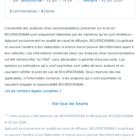
via un ETF plutôt que des actions individuelles.
2
commentaires
•
0
j'aime
Idéalement, je voudrais qu'il soit éligible au PEA.
Pour l' ...
L'ensemble des analyses et/ou recommandations présentes sur le forum
BOURSORAMA sont uniquement élaborées par les membres qui en sont émetteurs.
Agissant exclusivement en qualité de canal de diffusion, BOURSORAMA n'a participé
en aucune manière à leur élaboration ni exercé aucun pouvoir discrétionnaire quant à
leur sélection. Les informations contenues dans ces analyses et/ou recommandations
ont été retranscrites "en l'état", sans déclaration ni garantie d'aucune sorte. Les
opinions ou estimations qui y sont exprimées sont celles de leurs auteurs et ne
sauraient refléter le point de vue de BOURSORAMA. Sous réserves des lois
applicables, ni l'information contenue, ni les analyses qui y sont exprimées ne
sauraient engager la responsabilité BOURSORAMA.
Lire les mentions légales complètes
Voir tous les forums
(1)
Cette analyse a été élaborée par MORNINGSTAR et diffusée par BOURSORAMA
le 30 juin 2026.
Agissant exclusivement en qualité de canal de diffusion, BOURSORAMA n'a participé
en aucune manière à son élaboration ni exercé aucun pouvoir discrétionnaire quant à