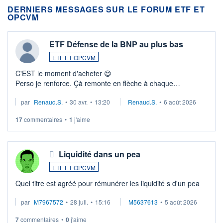
DERNIERS MESSAGES SUR LE FORUM ETF ET
OPCVM
ETF Défense de la BNP au plus bas
ETF ET OPCVM
C'EST le moment d'acheter 😄​
Perso je renforce. Çà remonte en flèche à chaque
suspission d'accord dans.la guerre du moyen-orient.
par
Renaud.S.
•
30 avr.
•
13:20
Renaud.S.
•
6 août 2026
Investissement long terme tip top pour sa retraite.
LU3 ...
17
commentaires
•
1
j'aime
Liquidité dans un pea
ETF ET OPCVM
Quel titre est agréé pour rémunérer les liquidité s d'un pea
par
M7967572
•
28 juil.
•
15:16
M5637613
•
5 août 2026
7
commentaires
•
0
j'aime