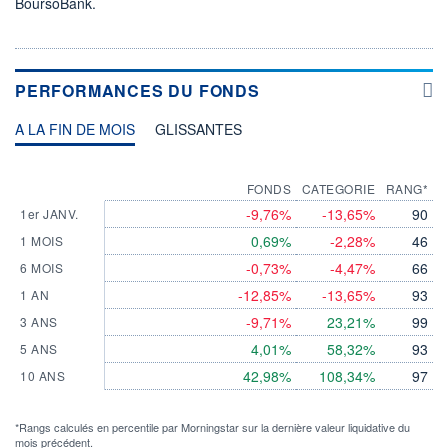
BoursoBank.
PERFORMANCES DU FONDS
A LA FIN DE MOIS
GLISSANTES
FONDS
CATEGORIE
RANG*
-9,76%
-13,65%
90
1er JANV.
0,69%
-2,28%
46
1 MOIS
-0,73%
-4,47%
66
6 MOIS
-12,85%
-13,65%
93
1 AN
-9,71%
23,21%
99
3 ANS
4,01%
58,32%
93
5 ANS
42,98%
108,34%
97
10 ANS
*Rangs calculés en percentile par Morningstar sur la dernière valeur liquidative du
mois précédent.