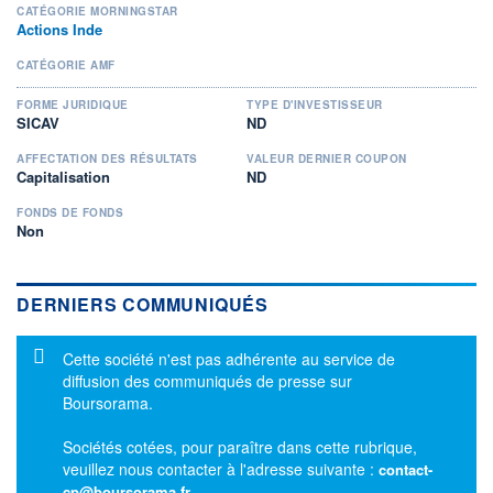
CATÉGORIE MORNINGSTAR
Actions Inde
CATÉGORIE AMF
FORME JURIDIQUE
TYPE D'INVESTISSEUR
SICAV
ND
AFFECTATION DES RÉSULTATS
VALEUR DERNIER COUPON
Capitalisation
ND
FONDS DE FONDS
Non
DERNIERS COMMUNIQUÉS
Message d'information
Cette société n'est pas adhérente au service de
diffusion des communiqués de presse sur
Boursorama.
Sociétés cotées, pour paraître dans cette rubrique,
veuillez nous contacter à l'adresse suivante :
contact-
cp@boursorama.fr