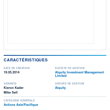
ACTIF NET (EUR)
45M / 31.07.26
NOTATION MORNINGSTAR ⁽¹⁾
RISQUE DU FONDS (SRI)
5
/7
+ PORTEFEUILLE
+ LISTE
CARACTÉRISTIQUES
DATE DE CRÉATION
SOCIÉTÉ DE GESTION
19.05.2014
Alquity Investment Management
Limited
GÉRANTS
GROUPE DE GESTION
Kieron Kader
Alquity
Mike Sell
CATÉGORIE GÉNÉRALE
Actions Asie/Pacifique