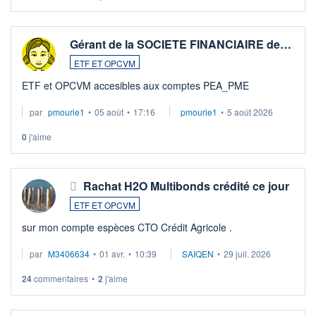
Gérant de la SOCIETE FINANCIAIRE de…
ETF ET OPCVM
ETF et OPCVM accesibles aux comptes PEA_PME
par
pmourie1
•
05 août
•
17:16
pmourie1
•
5 août 2026
0
j'aime
Rachat H2O Multibonds crédité ce jour
ETF ET OPCVM
sur mon compte espèces CTO Crédit Agricole .
par
M3406634
•
01 avr.
•
10:39
SAIQEN
•
29 juil. 2026
24
commentaires
•
2
j'aime