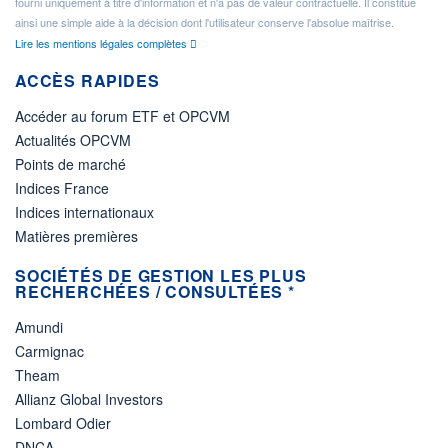
fourni uniquement à titre d'information et n'a pas de valeur contractuelle. Il constitue
ainsi une simple aide à la décision dont l'utilisateur conserve l'absolue maîtrise.
Lire les mentions légales complètes
ACCÈS RAPIDES
Accéder au forum ETF et OPCVM
Actualités OPCVM
Points de marché
Indices France
Indices internationaux
Matières premières
SOCIÉTÉS DE GESTION LES PLUS
RECHERCHÉES / CONSULTÉES *
Amundi
Carmignac
Theam
Allianz Global Investors
Lombard Odier
DNCA