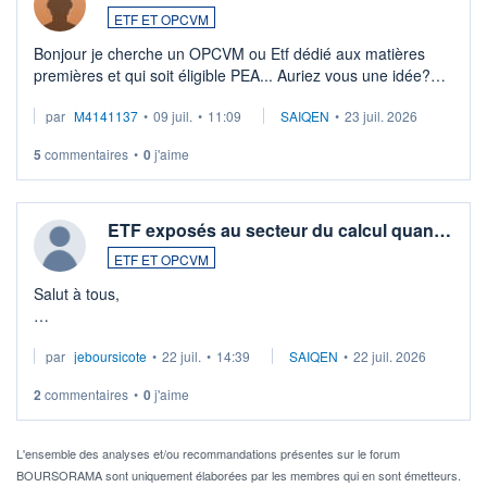
ETF ET OPCVM
Bonjour je cherche un OPCVM ou Etf dédié aux matières
premières et qui soit éligible PEA... Auriez vous une idée?
Merci de vos conseils
par
M4141137
•
09 juil.
•
11:09
SAIQEN
•
23 juil. 2026
5
commentaires
•
0
j'aime
ETF exposés au secteur du calcul quan…
ETF ET OPCVM
Salut à tous,
Je cherche à investir sur le secteur du calcul quantique, mais
par
jeboursicote
•
22 juil.
•
14:39
SAIQEN
•
22 juil. 2026
via un ETF plutôt que des actions individuelles.
2
commentaires
•
0
j'aime
Idéalement, je voudrais qu'il soit éligible au PEA.
Pour l' ...
L'ensemble des analyses et/ou recommandations présentes sur le forum
BOURSORAMA sont uniquement élaborées par les membres qui en sont émetteurs.