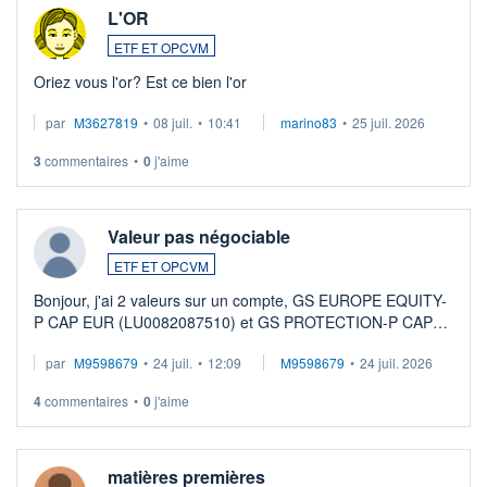
L'OR
ETF ET OPCVM
Oriez vous l'or? Est ce bien l'or
par
M3627819
•
08 juil.
•
10:41
marino83
•
25 juil. 2026
3
commentaires
•
0
j'aime
Valeur pas négociable
ETF ET OPCVM
Bonjour, j'ai 2 valeurs sur un compte, GS EUROPE EQUITY-
P CAP EUR (LU0082087510) et GS PROTECTION-P CAP
EUR (LU0546913194), que je souhaite vendre. Lorsque je
par
M9598679
•
24 juil.
•
12:09
M9598679
•
24 juil. 2026
veux procéder à la vente, on me signale ...
4
commentaires
•
0
j'aime
matières premières