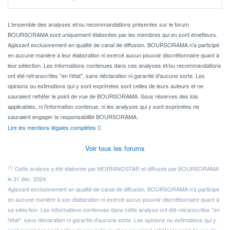
Idéalement, je voudrais qu'il soit éligible au PEA.
Pour l' ...
L'ensemble des analyses et/ou recommandations présentes sur le forum
BOURSORAMA sont uniquement élaborées par les membres qui en sont émetteurs.
Agissant exclusivement en qualité de canal de diffusion, BOURSORAMA n'a participé
en aucune manière à leur élaboration ni exercé aucun pouvoir discrétionnaire quant à
leur sélection. Les informations contenues dans ces analyses et/ou recommandations
ont été retranscrites "en l'état", sans déclaration ni garantie d'aucune sorte. Les
opinions ou estimations qui y sont exprimées sont celles de leurs auteurs et ne
sauraient refléter le point de vue de BOURSORAMA. Sous réserves des lois
applicables, ni l'information contenue, ni les analyses qui y sont exprimées ne
sauraient engager la responsabilité BOURSORAMA.
Lire les mentions légales complètes
Voir tous les forums
(1)
Cette analyse a été élaborée par MORNINGSTAR et diffusée par BOURSORAMA
le 31 déc. 2024.
Agissant exclusivement en qualité de canal de diffusion, BOURSORAMA n'a participé
en aucune manière à son élaboration ni exercé aucun pouvoir discrétionnaire quant à
sa sélection. Les informations contenues dans cette analyse ont été retranscrites "en
l'état", sans déclaration ni garantie d'aucune sorte. Les opinions ou estimations qui y