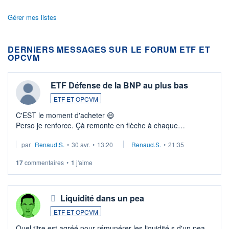
Gérer mes listes
DERNIERS MESSAGES SUR LE FORUM ETF ET
OPCVM
ETF Défense de la BNP au plus bas
ETF ET OPCVM
C'EST le moment d'acheter 😄​
Perso je renforce. Çà remonte en flèche à chaque
suspission d'accord dans.la guerre du moyen-orient.
par
Renaud.S.
•
30 avr.
•
13:20
Renaud.S.
•
21:35
Investissement long terme tip top pour sa retraite.
LU3 ...
17
commentaires
•
1
j'aime
Liquidité dans un pea
ETF ET OPCVM
Quel titre est agréé pour rémunérer les liquidité s d'un pea