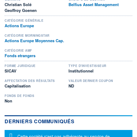
Christian Solé
Belfius Asset Management
Geoffroy Goenen
CATÉGORIE GÉNÉRALE
Actions Europe
CATÉGORIE MORNINGSTAR
Actions Europe Moyennes Cap.
CATÉGORIE AMF
Fonds etrangers
FORME JURIDIQUE
TYPE D'INVESTISSEUR
SICAV
Institutionnel
AFFECTATION DES RÉSULTATS
VALEUR DERNIER COUPON
Capitalisation
ND
FONDS DE FONDS
Non
DERNIERS COMMUNIQUÉS
Message d'information
Cette société n'est pas adhérente au service de