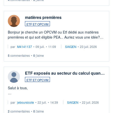
matières premières
ETF ET OPCVM
Bonjour je cherche un OPCVM ou Etf dédié aux matières
premières et qui soit éligible PEA... Auriez vous une idée?
Merci de vos conseils
par
M4141137
•
09 juil.
•
11:09
SAIQEN
•
23 juil. 2026
5
commentaires
•
0
j'aime
ETF exposés au secteur du calcul quan…
ETF ET OPCVM
Salut à tous,
Je cherche à investir sur le secteur du calcul quantique, mais
par
jeboursicote
•
22 juil.
•
14:39
SAIQEN
•
22 juil. 2026
via un ETF plutôt que des actions individuelles.
2
commentaires
•
0
j'aime