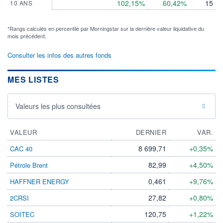
102,15%
60,42%
15
10 ANS
*Rangs calculés en percentile par Morningstar sur la dernière valeur liquidative du
mois précédent.
Consulter les infos des autres fonds
MES LISTES
Valeurs les plus consultées
VALEUR
DERNIER
VAR.
8 699,71
+0,35%
CAC 40
82,99
+4,50%
Pétrole Brent
0,461
+9,76%
HAFFNER ENERGY
27,82
+0,80%
2CRSI
120,75
+1,22%
SOITEC