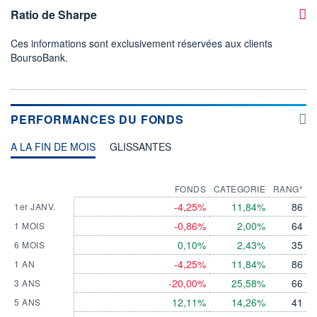
Ratio de Sharpe
Ces informations sont exclusivement réservées aux clients
BoursoBank.
PERFORMANCES DU FONDS
A LA FIN DE MOIS
GLISSANTES
FONDS
CATEGORIE
RANG*
-4,25%
11,84%
86
1er JANV.
-0,86%
2,00%
64
1 MOIS
0,10%
2,43%
35
6 MOIS
-4,25%
11,84%
86
1 AN
-20,00%
25,58%
66
3 ANS
12,11%
14,26%
41
5 ANS