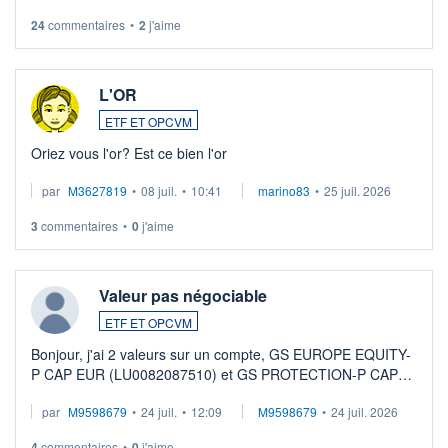
24
commentaires
•
2
j'aime
L'OR
ETF ET OPCVM
Oriez vous l'or? Est ce bien l'or
par
M3627819
•
08 juil.
•
10:41
marino83
•
25 juil. 2026
3
commentaires
•
0
j'aime
Valeur pas négociable
ETF ET OPCVM
Bonjour, j'ai 2 valeurs sur un compte, GS EUROPE EQUITY-
P CAP EUR (LU0082087510) et GS PROTECTION-P CAP
EUR (LU0546913194), que je souhaite vendre. Lorsque je
par
M9598679
•
24 juil.
•
12:09
M9598679
•
24 juil. 2026
veux procéder à la vente, on me signale ...
4
commentaires
•
0
j'aime