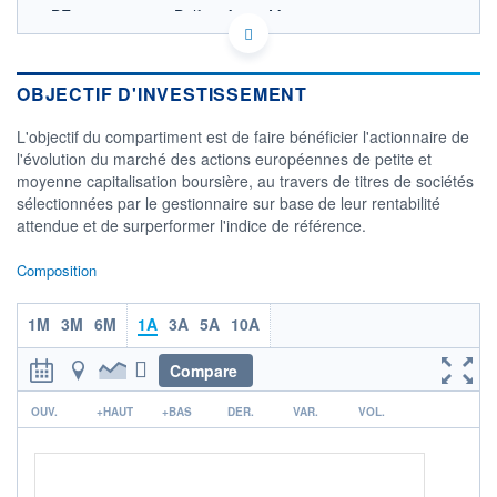
BE6253613234 - Belfius Asset Management
OPCVM DERNIER COURS CONNU AU 22/01/2025
Consulter le prospectus / DIC
OBJECTIF D'INVESTISSEMENT
CATÉGORIE MORNINGSTAR
Actions Europe Moyennes
L'objectif du compartiment est de faire bénéficier l'actionnaire de
Cap.
l'évolution du marché des actions européennes de petite et
moyenne capitalisation boursière, au travers de titres de sociétés
FONDS PARTENAIRES
TARIFS PRIVILÉGIÉS
0%
sélectionnées par le gestionnaire sur base de leur rentabilité
attendue et de surperformer l'indice de référence.
ÉLIGIBILITÉ
PEA
PEA-PME
BOURSOVIE LUX
BOURSOVIE
Composition
CTO BUSINESS
Non éligible Boursobank
1M
3M
6M
1A
3A
5A
10A
ACTIF NET (EUR)
156M / 31.07.26
Compare
NOTATION MORNINGSTAR ⁽¹⁾
r
OUV.
+HAUT
+BAS
DER.
VAR.
VOL.
RISQUE DU FONDS (SRI)
4
/7