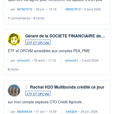
par
M7967572
•
28 juil.
•
15:16
M5637613
•
5 août 2026
7
commentaires
•
0
j'aime
Gérant de la SOCIETE FINANCIAIRE de…
ETF ET OPCVM
ETF et OPCVM accesibles aux comptes PEA_PME
par
pmourie1
•
05 août
•
17:16
pmourie1
•
5 août 2026
0
j'aime
Rachat H2O Multibonds crédité ce jour
ETF ET OPCVM
sur mon compte espèces CTO Crédit Agricole .
par
M3406634
•
01 avr.
•
10:39
SAIQEN
•
29 juil. 2026