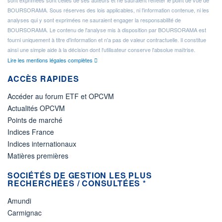
sont exprimées sont celles de ses auteurs et ne sauraient refléter le point de vue de
BOURSORAMA. Sous réserves des lois applicables, ni l'information contenue, ni les
analyses qui y sont exprimées ne sauraient engager la responsabilité de
BOURSORAMA. Le contenu de l'analyse mis à disposition par BOURSORAMA est
fourni uniquement à titre d'information et n'a pas de valeur contractuelle. Il constitue
ainsi une simple aide à la décision dont l'utilisateur conserve l'absolue maîtrise.
Lire les mentions légales complètes
ACCÈS RAPIDES
Accéder au forum ETF et OPCVM
Actualités OPCVM
Points de marché
Indices France
Indices internationaux
Matières premières
SOCIÉTÉS DE GESTION LES PLUS
RECHERCHÉES / CONSULTÉES *
Amundi
Carmignac