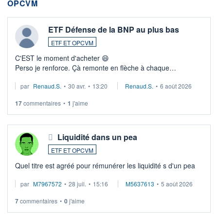
OPCVM
ETF Défense de la BNP au plus bas
ETF ET OPCVM
C'EST le moment d'acheter 😄​
Perso je renforce. Çà remonte en flèche à chaque
suspission d'accord dans.la guerre du moyen-orient.
par
Renaud.S.
•
30 avr.
•
13:20
Renaud.S.
•
6 août 2026
Investissement long terme tip top pour sa retraite.
LU3 ...
17
commentaires
•
1
j'aime
Liquidité dans un pea
ETF ET OPCVM
Quel titre est agréé pour rémunérer les liquidité s d'un pea
par
M7967572
•
28 juil.
•
15:16
M5637613
•
5 août 2026
7
commentaires
•
0
j'aime