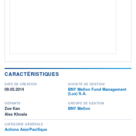
Non éligible Boursobank
ACTIF NET (EUR)
1M / 31.07.26
NOTATION MORNINGSTAR ⁽¹⁾
RISQUE DU FONDS (SRI)
4
/7
+ PORTEFEUILLE
+ LISTE
CARACTÉRISTIQUES
DATE DE CRÉATION
SOCIÉTÉ DE GESTION
09.05.2014
BNY Mellon Fund Management
(Lux) S.A.
GÉRANTS
GROUPE DE GESTION
Zoe Kan
BNY Mellon
Alex Khosla
CATÉGORIE GÉNÉRALE
Actions Asie/Pacifique