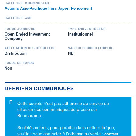
CATÉGORIE MORNINGSTAR
Actions Asie-Pacifique hors Japon Rendement
CATÉGORIE AMF
FORME JURIDIQUE
TYPE D'INVESTISSEUR
Open Ended Investment
Institutionnel
Company
AFFECTATION DES RÉSULTATS
VALEUR DERNIER COUPON
Distribution
ND
FONDS DE FONDS
Non
DERNIERS COMMUNIQUÉS
Message d'information
Cette société n'est pas adhérente au service de
diffusion des communiqués de presse sur
Boursorama.
Sociétés cotées, pour paraître dans cette rubrique,
veuillez nous contacter à l'adresse suivante :
contact-