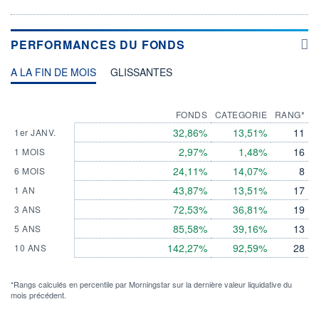
PERFORMANCES DU FONDS
A LA FIN DE MOIS
GLISSANTES
FONDS
CATEGORIE
RANG*
32,86%
13,51%
11
1er JANV.
2,97%
1,48%
16
1 MOIS
24,11%
14,07%
8
6 MOIS
43,87%
13,51%
17
1 AN
72,53%
36,81%
19
3 ANS
85,58%
39,16%
13
5 ANS
142,27%
92,59%
28
10 ANS
*Rangs calculés en percentile par Morningstar sur la dernière valeur liquidative du
mois précédent.