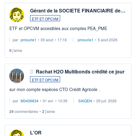
Gérant de la SOCIETE FINANCIAIRE de…
ETF ET OPCVM
ETF et OPCVM accesibles aux comptes PEA_PME
par
pmourie1
•
05 août
•
17:16
pmourie1
•
5 août 2026
0
j'aime
Rachat H2O Multibonds crédité ce jour
ETF ET OPCVM
sur mon compte espèces CTO Crédit Agricole .
par
M3406634
•
01 avr.
•
10:39
SAIQEN
•
29 juil. 2026
24
commentaires
•
2
j'aime
L'OR