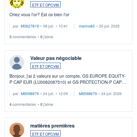
ETF ET OPCVM
Oriez vous l'or? Est ce bien l'or
par
M3627819
•
08 juil.
•
10:41
marino83
•
25 juil. 2026
3
commentaires
•
0
j'aime
Valeur pas négociable
ETF ET OPCVM
Bonjour, j'ai 2 valeurs sur un compte, GS EUROPE EQUITY-
P CAP EUR (LU0082087510) et GS PROTECTION-P CAP
EUR (LU0546913194), que je souhaite vendre. Lorsque je
par
M9598679
•
24 juil.
•
12:09
M9598679
•
24 juil. 2026
veux procéder à la vente, on me signale ...
4
commentaires
•
0
j'aime
matières premières
ETF ET OPCVM