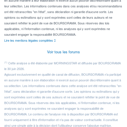
en aucune manière à leur élaboration ni exercé aucun pouvoir discrétionnaire quant à
leur sélection. Les informations contenues dans ces analyses et/ou recommandations
ont été retranscrites "en l'état", sans déclaration ni garantie d'aucune sorte. Les
opinions ou estimations qui y sont exprimées sont celles de leurs auteurs et ne
sauraient refléter le point de vue de BOURSORAMA. Sous réserves des lois
applicables, ni l'information contenue, ni les analyses qui y sont exprimées ne
sauraient engager la responsabilité BOURSORAMA.
Lire les mentions légales complètes
Voir tous les forums
(1)
Cette analyse a été élaborée par MORNINGSTAR et diffusée par BOURSORAMA
le 30 juin 2026.
Agissant exclusivement en qualité de canal de diffusion, BOURSORAMA n'a participé
en aucune manière à son élaboration ni exercé aucun pouvoir discrétionnaire quant à
sa sélection. Les informations contenues dans cette analyse ont été retranscrites "en
l'état", sans déclaration ni garantie d'aucune sorte. Les opinions ou estimations qui y
sont exprimées sont celles de ses auteurs et ne sauraient refléter le point de vue de
BOURSORAMA. Sous réserves des lois applicables, ni l'information contenue, ni les
analyses qui y sont exprimées ne sauraient engager la responsabilité de
BOURSORAMA. Le contenu de l'analyse mis à disposition par BOURSORAMA est
fourni uniquement à titre d'information et n'a pas de valeur contractuelle. Il constitue
ainsi une simple aide à la décision dont l'utilisateur conserve l'absolue maîtrise.