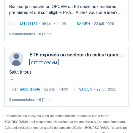
Bonjour je cherche un OPCVM ou Etf dédié aux matières
premières et qui soit éligible PEA... Auriez vous une idée?
Merci de vos conseils
par
M4141137
•
09 juil.
•
11:09
SAIQEN
•
23 juil. 2026
5
commentaires
•
0
j'aime
ETF exposés au secteur du calcul quan…
ETF ET OPCVM
Salut à tous,
Je cherche à investir sur le secteur du calcul quantique, mais
par
jeboursicote
•
22 juil.
•
14:39
SAIQEN
•
22 juil. 2026
via un ETF plutôt que des actions individuelles.
2
commentaires
•
0
j'aime
Idéalement, je voudrais qu'il soit éligible au PEA.
Pour l' ...
L'ensemble des analyses et/ou recommandations présentes sur le forum
BOURSORAMA sont uniquement élaborées par les membres qui en sont émetteurs.
Agissant exclusivement en qualité de canal de diffusion, BOURSORAMA n'a participé