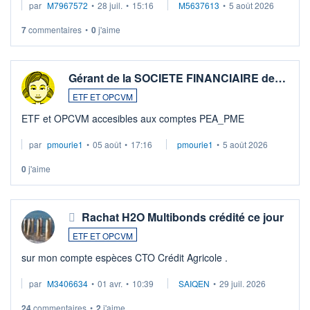
par
M7967572
•
28 juil.
•
15:16
M5637613
•
5 août 2026
7
commentaires
•
0
j'aime
Gérant de la SOCIETE FINANCIAIRE de…
ETF ET OPCVM
ETF et OPCVM accesibles aux comptes PEA_PME
par
pmourie1
•
05 août
•
17:16
pmourie1
•
5 août 2026
0
j'aime
Rachat H2O Multibonds crédité ce jour
ETF ET OPCVM
sur mon compte espèces CTO Crédit Agricole .
par
M3406634
•
01 avr.
•
10:39
SAIQEN
•
29 juil. 2026
24
commentaires
•
2
j'aime