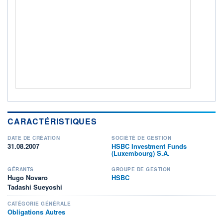
ACTIF NET (EUR)
2 151M / 31.07.26
NOTATION MORNINGSTAR ⁽¹⁾
RISQUE DU FONDS (SRI)
3
/7
+ PORTEFEUILLE
+ LISTE
CARACTÉRISTIQUES
DATE DE CRÉATION
SOCIÉTÉ DE GESTION
31.08.2007
HSBC Investment Funds
(Luxembourg) S.A.
GÉRANTS
GROUPE DE GESTION
Hugo Novaro
HSBC
Tadashi Sueyoshi
CATÉGORIE GÉNÉRALE
Obligations Autres