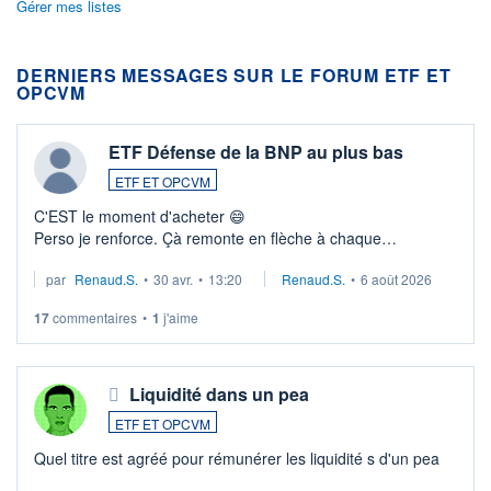
Gérer mes listes
DERNIERS MESSAGES SUR LE FORUM ETF ET
OPCVM
ETF Défense de la BNP au plus bas
ETF ET OPCVM
C'EST le moment d'acheter 😄​
Perso je renforce. Çà remonte en flèche à chaque
suspission d'accord dans.la guerre du moyen-orient.
par
Renaud.S.
•
30 avr.
•
13:20
Renaud.S.
•
6 août 2026
Investissement long terme tip top pour sa retraite.
LU3 ...
17
commentaires
•
1
j'aime
Liquidité dans un pea
ETF ET OPCVM
Quel titre est agréé pour rémunérer les liquidité s d'un pea