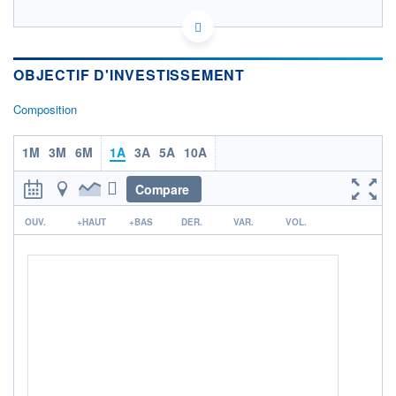
LU0234585437 - HSBC Investment Funds
(Luxembourg) S.A.
OPCVM DERNIER COURS CONNU AU 06/08/2026
Consulter le prospectus / DIC
OBJECTIF D'INVESTISSEMENT
Composition
13,0
12,5
1M
3M
6M
1A
3A
5A
10A
12,0
Compare
11,5
04/12
09/04
r
OUV.
+HAUT
+BAS
DER.
VAR.
VOL.
CATÉGORIE MORNINGSTAR
Obligations Marchés
Emergents Devise Locale
FONDS PARTENAIRES
TARIFS PRIVILÉGIÉS
0%
ÉLIGIBILITÉ
PEA
PEA-PME
BOURSOVIE LUX
BOURSOVIE
CTO BUSINESS