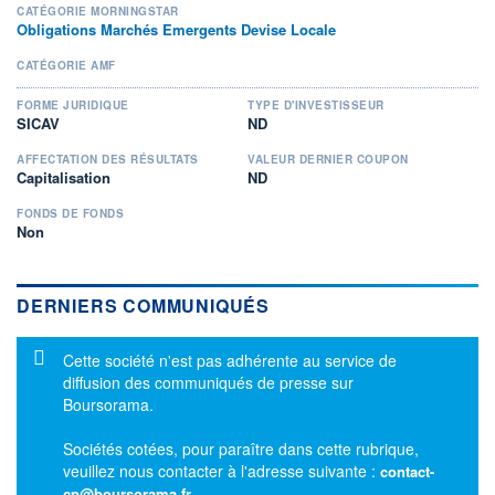
CATÉGORIE MORNINGSTAR
Obligations Marchés Emergents Devise Locale
CATÉGORIE AMF
FORME JURIDIQUE
TYPE D'INVESTISSEUR
SICAV
ND
AFFECTATION DES RÉSULTATS
VALEUR DERNIER COUPON
Capitalisation
ND
FONDS DE FONDS
Non
DERNIERS COMMUNIQUÉS
Message d'information
Cette société n'est pas adhérente au service de
diffusion des communiqués de presse sur
Boursorama.
Sociétés cotées, pour paraître dans cette rubrique,
veuillez nous contacter à l'adresse suivante :
contact-
cp@boursorama.fr