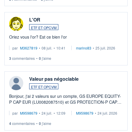
L'OR
ETF ET OPCVM
Oriez vous l'or? Est ce bien l'or
par
M3627819
•
08 juil.
•
10:41
marino83
•
25 juil. 2026
3
commentaires
•
0
j'aime
Valeur pas négociable
ETF ET OPCVM
Bonjour, j'ai 2 valeurs sur un compte, GS EUROPE EQUITY-
P CAP EUR (LU0082087510) et GS PROTECTION-P CAP
EUR (LU0546913194), que je souhaite vendre. Lorsque je
par
M9598679
•
24 juil.
•
12:09
M9598679
•
24 juil. 2026
veux procéder à la vente, on me signale ...
4
commentaires
•
0
j'aime