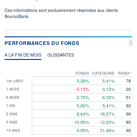
Ces informations sont exclusivement réservées aux clients
BoursoBank.
PERFORMANCES DU FONDS
A LA FIN DE MOIS
GLISSANTES
FONDS
CATEGORIE
RANG*
3,28%
5,41%
78
1er JANV.
-0,13%
0,12%
20
1 MOIS
2,75%
6,32%
51
6 MOIS
5,82%
5,41%
92
1 AN
8,64%
18,57%
96
3 ANS
10,85%
12,03%
85
5 ANS
9,95%
31,46%
90
10 ANS