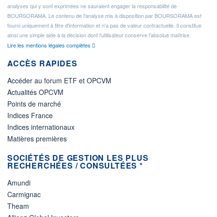
analyses qui y sont exprimées ne sauraient engager la responsabilité de
BOURSORAMA. Le contenu de l'analyse mis à disposition par BOURSORAMA est
fourni uniquement à titre d'information et n'a pas de valeur contractuelle. Il constitue
ainsi une simple aide à la décision dont l'utilisateur conserve l'absolue maîtrise.
Lire les mentions légales complètes
ACCÈS RAPIDES
Accéder au forum ETF et OPCVM
Actualités OPCVM
Points de marché
Indices France
Indices internationaux
Matières premières
SOCIÉTÉS DE GESTION LES PLUS
RECHERCHÉES / CONSULTÉES *
Amundi
Carmignac
Theam