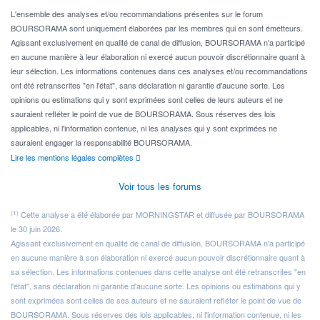
Pour l' ...
L'ensemble des analyses et/ou recommandations présentes sur le forum
BOURSORAMA sont uniquement élaborées par les membres qui en sont émetteurs.
Agissant exclusivement en qualité de canal de diffusion, BOURSORAMA n'a participé
en aucune manière à leur élaboration ni exercé aucun pouvoir discrétionnaire quant à
leur sélection. Les informations contenues dans ces analyses et/ou recommandations
ont été retranscrites "en l'état", sans déclaration ni garantie d'aucune sorte. Les
opinions ou estimations qui y sont exprimées sont celles de leurs auteurs et ne
sauraient refléter le point de vue de BOURSORAMA. Sous réserves des lois
applicables, ni l'information contenue, ni les analyses qui y sont exprimées ne
sauraient engager la responsabilité BOURSORAMA.
Lire les mentions légales complètes
Voir tous les forums
(1)
Cette analyse a été élaborée par MORNINGSTAR et diffusée par BOURSORAMA
le 30 juin 2026.
Agissant exclusivement en qualité de canal de diffusion, BOURSORAMA n'a participé
en aucune manière à son élaboration ni exercé aucun pouvoir discrétionnaire quant à
sa sélection. Les informations contenues dans cette analyse ont été retranscrites "en
l'état", sans déclaration ni garantie d'aucune sorte. Les opinions ou estimations qui y
sont exprimées sont celles de ses auteurs et ne sauraient refléter le point de vue de
BOURSORAMA. Sous réserves des lois applicables, ni l'information contenue, ni les