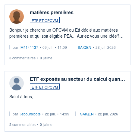
matières premières
ETF ET OPCVM
Bonjour je cherche un OPCVM ou Etf dédié aux matières
premières et qui soit éligible PEA... Auriez vous une idée?
Merci de vos conseils
par
M4141137
•
09 juil.
•
11:09
SAIQEN
•
23 juil. 2026
5
commentaires
•
0
j'aime
ETF exposés au secteur du calcul quan…
ETF ET OPCVM
Salut à tous,
Je cherche à investir sur le secteur du calcul quantique, mais
par
jeboursicote
•
22 juil.
•
14:39
SAIQEN
•
22 juil. 2026
via un ETF plutôt que des actions individuelles.
2
commentaires
•
0
j'aime
Idéalement, je voudrais qu'il soit éligible au PEA.