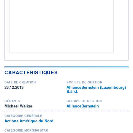
Non éligible Boursobank
ACTIF NET (EUR)
213M / 31.07.26
NOTATION MORNINGSTAR ⁽¹⁾
RISQUE DU FONDS (SRI)
4
/7
+ PORTEFEUILLE
+ LISTE
CARACTÉRISTIQUES
DATE DE CRÉATION
SOCIÉTÉ DE GESTION
23.12.2013
AllianceBernstein (Luxembourg)
S.à r.l.
GÉRANTS
GROUPE DE GESTION
Michael Walker
AllianceBernstein
CATÉGORIE GÉNÉRALE
Actions Amérique du Nord
CATÉGORIE MORNINGSTAR