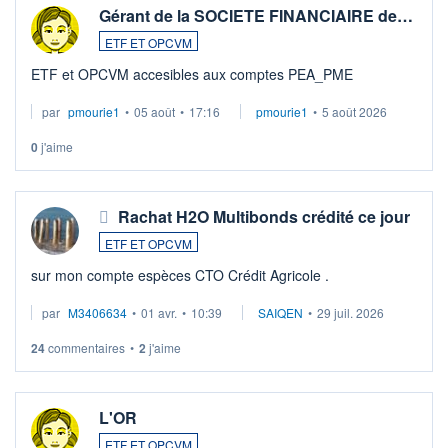
Gérant de la SOCIETE FINANCIAIRE de…
ETF ET OPCVM
ETF et OPCVM accesibles aux comptes PEA_PME
par
pmourie1
•
05 août
•
17:16
pmourie1
•
5 août 2026
0
j'aime
Rachat H2O Multibonds crédité ce jour
ETF ET OPCVM
sur mon compte espèces CTO Crédit Agricole .
par
M3406634
•
01 avr.
•
10:39
SAIQEN
•
29 juil. 2026
24
commentaires
•
2
j'aime
L'OR
ETF ET OPCVM