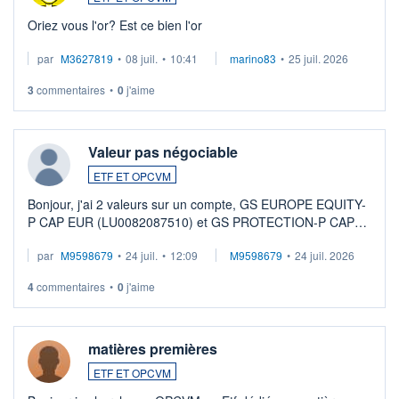
Oriez vous l'or? Est ce bien l'or
par
M3627819
•
08 juil.
•
10:41
marino83
•
25 juil. 2026
3
commentaires
•
0
j'aime
Valeur pas négociable
ETF ET OPCVM
Bonjour, j'ai 2 valeurs sur un compte, GS EUROPE EQUITY-
P CAP EUR (LU0082087510) et GS PROTECTION-P CAP
EUR (LU0546913194), que je souhaite vendre. Lorsque je
par
M9598679
•
24 juil.
•
12:09
M9598679
•
24 juil. 2026
veux procéder à la vente, on me signale ...
4
commentaires
•
0
j'aime
matières premières
ETF ET OPCVM