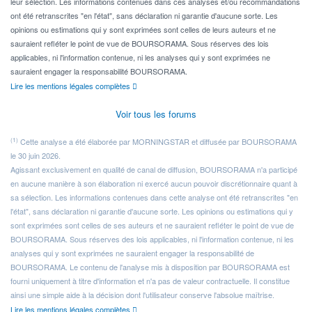
leur sélection. Les informations contenues dans ces analyses et/ou recommandations
ont été retranscrites "en l'état", sans déclaration ni garantie d'aucune sorte. Les
opinions ou estimations qui y sont exprimées sont celles de leurs auteurs et ne
sauraient refléter le point de vue de BOURSORAMA. Sous réserves des lois
applicables, ni l'information contenue, ni les analyses qui y sont exprimées ne
sauraient engager la responsabilité BOURSORAMA.
Lire les mentions légales complètes
Voir tous les forums
(1)
Cette analyse a été élaborée par MORNINGSTAR et diffusée par BOURSORAMA
le 30 juin 2026.
Agissant exclusivement en qualité de canal de diffusion, BOURSORAMA n'a participé
en aucune manière à son élaboration ni exercé aucun pouvoir discrétionnaire quant à
sa sélection. Les informations contenues dans cette analyse ont été retranscrites "en
l'état", sans déclaration ni garantie d'aucune sorte. Les opinions ou estimations qui y
sont exprimées sont celles de ses auteurs et ne sauraient refléter le point de vue de
BOURSORAMA. Sous réserves des lois applicables, ni l'information contenue, ni les
analyses qui y sont exprimées ne sauraient engager la responsabilité de
BOURSORAMA. Le contenu de l'analyse mis à disposition par BOURSORAMA est
fourni uniquement à titre d'information et n'a pas de valeur contractuelle. Il constitue
ainsi une simple aide à la décision dont l'utilisateur conserve l'absolue maîtrise.
Lire les mentions légales complètes