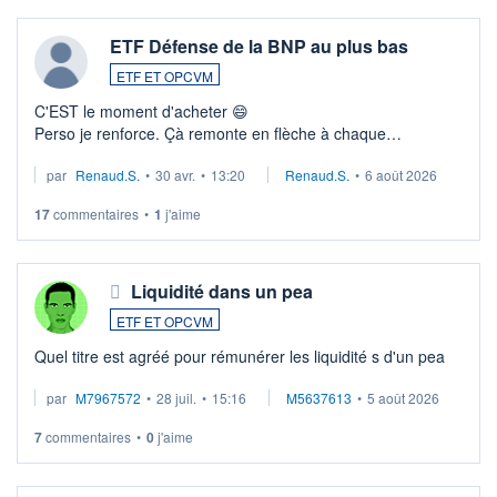
ETF Défense de la BNP au plus bas
ETF ET OPCVM
C'EST le moment d'acheter 😄​
Perso je renforce. Çà remonte en flèche à chaque
suspission d'accord dans.la guerre du moyen-orient.
par
Renaud.S.
•
30 avr.
•
13:20
Renaud.S.
•
6 août 2026
Investissement long terme tip top pour sa retraite.
LU3 ...
17
commentaires
•
1
j'aime
Liquidité dans un pea
ETF ET OPCVM
Quel titre est agréé pour rémunérer les liquidité s d'un pea
par
M7967572
•
28 juil.
•
15:16
M5637613
•
5 août 2026
7
commentaires
•
0
j'aime