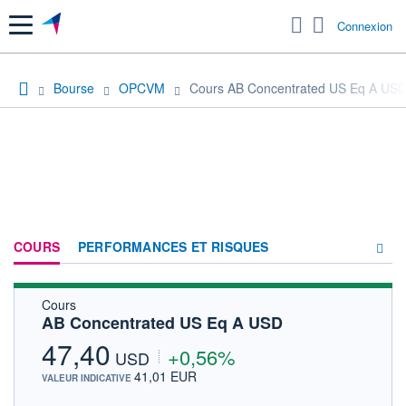
Menu
Connexion
Bourse
OPCVM
Cours AB Concentrated US Eq A US
COURS
PERFORMANCES ET RISQUES
Cours
COMPOSITION
AB Concentrated US Eq A USD
ACTUALITÉS
47,40
+0,56%
USD
FORUM
41,01 EUR
VALEUR INDICATIVE
HISTORIQUE