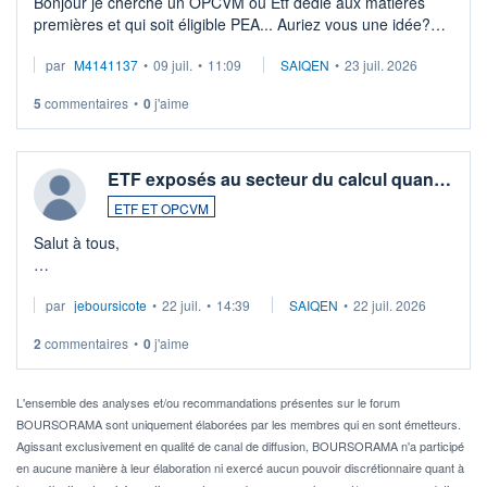
Bonjour je cherche un OPCVM ou Etf dédié aux matières
premières et qui soit éligible PEA... Auriez vous une idée?
Merci de vos conseils
par
M4141137
•
09 juil.
•
11:09
SAIQEN
•
23 juil. 2026
5
commentaires
•
0
j'aime
ETF exposés au secteur du calcul quan…
ETF ET OPCVM
Salut à tous,
Je cherche à investir sur le secteur du calcul quantique, mais
par
jeboursicote
•
22 juil.
•
14:39
SAIQEN
•
22 juil. 2026
via un ETF plutôt que des actions individuelles.
2
commentaires
•
0
j'aime
Idéalement, je voudrais qu'il soit éligible au PEA.
Pour l' ...
L'ensemble des analyses et/ou recommandations présentes sur le forum
BOURSORAMA sont uniquement élaborées par les membres qui en sont émetteurs.
Agissant exclusivement en qualité de canal de diffusion, BOURSORAMA n'a participé
en aucune manière à leur élaboration ni exercé aucun pouvoir discrétionnaire quant à