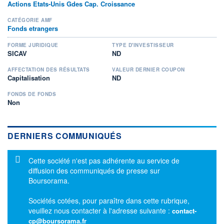
Actions Etats-Unis Gdes Cap. Croissance
CATÉGORIE AMF
Fonds etrangers
FORME JURIDIQUE
TYPE D'INVESTISSEUR
SICAV
ND
AFFECTATION DES RÉSULTATS
VALEUR DERNIER COUPON
Capitalisation
ND
FONDS DE FONDS
Non
DERNIERS COMMUNIQUÉS
Message d'information
Cette société n'est pas adhérente au service de
diffusion des communiqués de presse sur
Boursorama.
Sociétés cotées, pour paraître dans cette rubrique,
veuillez nous contacter à l'adresse suivante :
contact-
cp@boursorama.fr