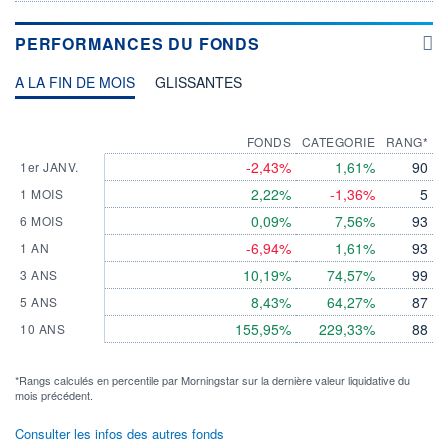
PERFORMANCES DU FONDS
A LA FIN DE MOIS
GLISSANTES
FONDS
CATEGORIE
RANG*
-2,43%
1,61%
90
1er JANV.
2,22%
-1,36%
5
1 MOIS
0,09%
7,56%
93
6 MOIS
-6,94%
1,61%
93
1 AN
10,19%
74,57%
99
3 ANS
8,43%
64,27%
87
5 ANS
155,95%
229,33%
88
10 ANS
*Rangs calculés en percentile par Morningstar sur la dernière valeur liquidative du
mois précédent.
Consulter les infos des autres fonds