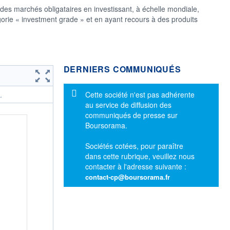
i des marchés obligataires en investissant, à échelle mondiale,
orie « investment grade » et en ayant recours à des produits
DERNIERS COMMUNIQUÉS
Message d'information
Cette société n'est pas adhérente
.
au service de diffusion des
communiqués de presse sur
Boursorama.
Sociétés cotées, pour paraître
dans cette rubrique, veuillez nous
contacter à l'adresse suivante :
contact-cp@boursorama.fr