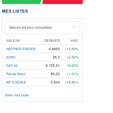
MES LISTES
Valeurs les plus consultées
VALEUR
DERNIER
VAR.
0,4865
+15,83%
HAFFNER ENERGY
28,3
+2,54%
2CRSI
8 725,51
+0,65%
CAC 40
80,22
+1,01%
Pétrole Brent
0,834
+18,80%
AB SCIENCE
Gérer mes listes