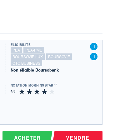
ÉLIGIBILITÉ
PEA
PEA-PME
BOURSOVIE LUX
BOURSOVIE
CTO BUSINESS
Non éligible Boursobank
NOTATION MORNINGSTAR ⁽¹⁾
ACHETER
VENDRE