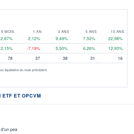
6 MOIS
1 AN
3 ANS
5 ANS
10 ANS
2,67%
2,12%
9,49%
7,52%
22,98%
2,15%
-7,19%
5,50%
6,26%
12,93%
78
37
38
31
16
eur liquidative du mois précédent.
 ETF ET OPCVM
s d'un pea