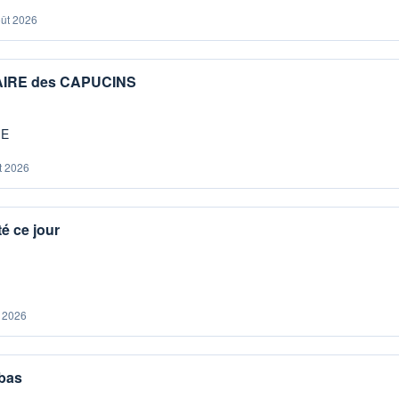
oût 2026
IAIRE des CAPUCINS
ME
t 2026
é ce jour
. 2026
 bas