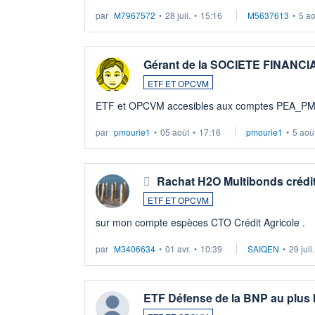
par
M7967572
•
28 juil.
•
15:16
M5637613
•
5 a
Gérant de la SOCIETE FINANC
ETF ET OPCVM
ETF et OPCVM accesibles aux comptes PEA_P
par
pmourie1
•
05 août
•
17:16
pmourie1
•
5 aoû
Rachat H2O Multibonds crédit
ETF ET OPCVM
sur mon compte espèces CTO Crédit Agricole .
par
M3406634
•
01 avr.
•
10:39
SAIQEN
•
29 juil
ETF Défense de la BNP au plus