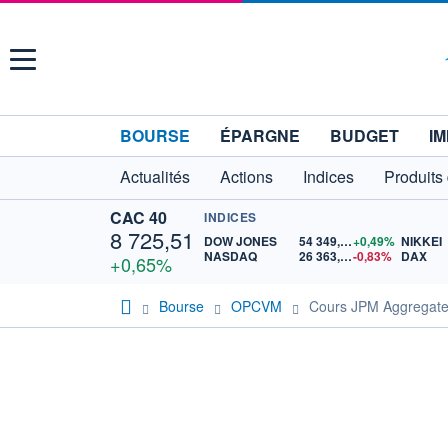
Menu
BOURSE
ÉPARGNE
BUDGET
IM
Actualités
Actions
Indices
Produits
CAC 40
INDICES
8 725,51
DOW JONES
54 349,12
+0,49%
NIKKEI
NASDAQ
26 363,44
-0,83%
DAX
+0,65%
Bourse
OPCVM
Cours JPM Aggregat