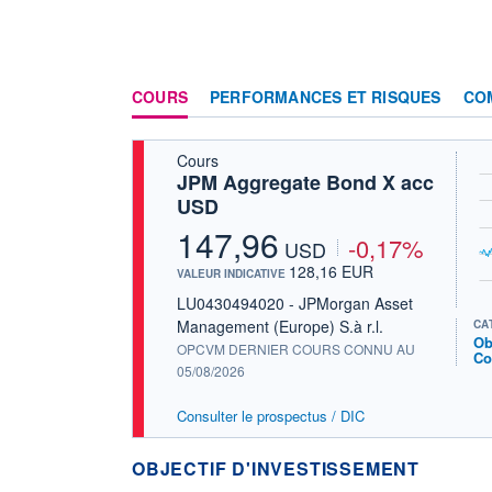
COURS
PERFORMANCES ET RISQUES
CO
Cours
JPM Aggregate Bond X acc
USD
147,96
-0,17%
USD
128,16 EUR
VALEUR INDICATIVE
LU0430494020 - JPMorgan Asset
Management (Europe) S.à r.l.
CA
Ob
OPCVM DERNIER COURS CONNU AU
Co
05/08/2026
Consulter le prospectus / DIC
OBJECTIF D'INVESTISSEMENT