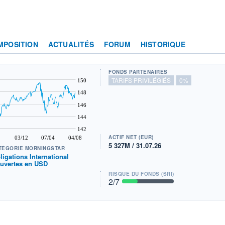
MPOSITION
ACTUALITÉS
FORUM
HISTORIQUE
FONDS PARTENAIRES
TARIFS PRIVILÉGIÉS
0%
150
148
146
144
142
ACTIF NET (EUR)
03/12
07/04
04/08
5 327M / 31.07.26
TÉGORIE MORNINGSTAR
ligations International
uvertes en USD
RISQUE DU FONDS (SRI)
2
/7