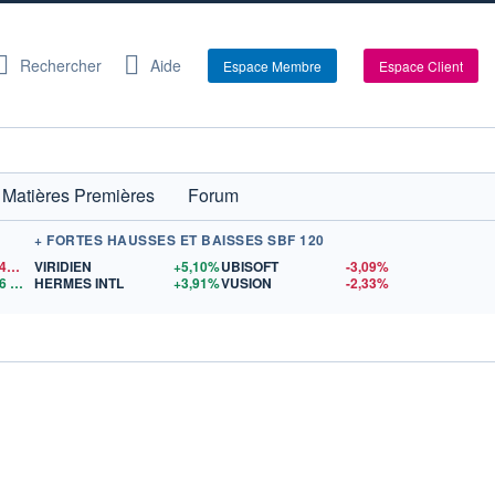
Rechercher
Aide
Espace Membre
Espace Client
Matières Premières
Forum
+ FORTES HAUSSES ET BAISSES SBF 120
1,1546
$US
VIRIDIEN
+5,10%
UBISOFT
-3,09%
6
$US
HERMES INTL
+3,91%
VUSION
-2,33%