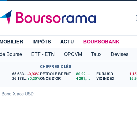
MOBILIER
IMPÔTS
ACTU
BOURSOBANK
 de Bourse
ETF - ETN
OPCVM
Taux
Devises
CHIFFRES-CLÉS
65 683,26
-0,93%
PÉTROLE BRENT
80,22
$US
EUR/USD
26 178,15
+0,20%
ONCE D'OR
4 261,86
$US
VIX INDEX
15,9
e Bond X acc USD