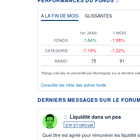
PERFORMANCES DU FONDS
A LA FIN DE MOIS
GLISSANTES
1er JANV.
1 MOIS
1,84%
-1,98%
FONDS
-7,19%
-1,22%
CATEGORIE
75
91
RANG*
*Rangs calculés en percentile par Morningstar sur la dernière val
Consulter les infos des autres fonds
DERNIERS MESSAGES SUR LE FORUM
Liquidité dans un pea
ETF ET OPCVM
Quel titre est agréé pour rémunérer les liquidité 