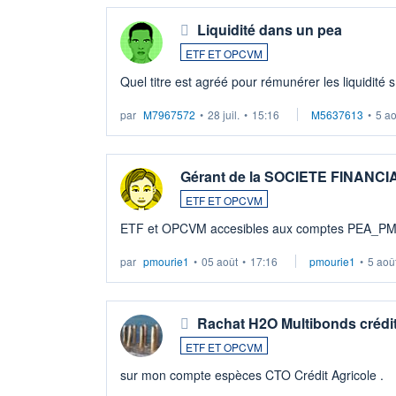
Liquidité dans un pea
ETF ET OPCVM
Quel titre est agréé pour rémunérer les liquidité 
par
M7967572
•
28 juil.
•
15:16
M5637613
•
5 a
Gérant de la SOCIETE FINANC
ETF ET OPCVM
ETF et OPCVM accesibles aux comptes PEA_P
par
pmourie1
•
05 août
•
17:16
pmourie1
•
5 aoû
Rachat H2O Multibonds crédit
ETF ET OPCVM
sur mon compte espèces CTO Crédit Agricole .