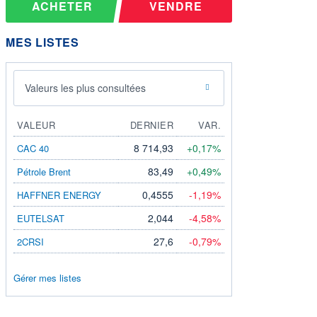
ACHETER
VENDRE
MES LISTES
Valeurs les plus consultées
VALEUR
DERNIER
VAR.
8 714,93
+0,17%
CAC 40
83,49
+0,49%
Pétrole Brent
0,4555
-1,19%
HAFFNER ENERGY
2,044
-4,58%
EUTELSAT
27,6
-0,79%
2CRSI
Gérer mes listes