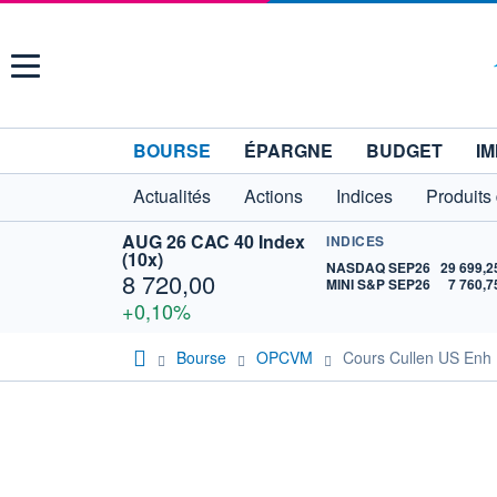
Menu
BOURSE
ÉPARGNE
BUDGET
IM
Actualités
Actions
Indices
Produits
AUG 26 CAC 40 Index
INDICES
(10x)
NASDAQ SEP26
29 699,2
8 720,00
MINI S&P SEP26
7 760,7
+0,10%
Bourse
OPCVM
Cours Cullen US Enh 