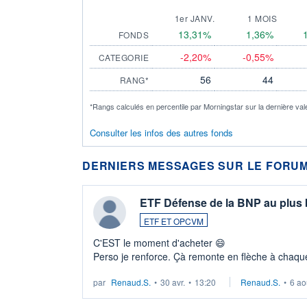
1er JANV.
1 MOIS
13,31%
1,36%
FONDS
-2,20%
-0,55%
CATEGORIE
56
44
RANG*
*Rangs calculés en percentile par Morningstar sur la dernière val
Consulter les infos des autres fonds
DERNIERS MESSAGES SUR LE FORUM
ETF Défense de la BNP au plus
ETF ET OPCVM
C'EST le moment d'acheter 😄​
Perso je renforce. Çà remonte en flèche à chaque
LU3 ...
par
Renaud.S.
•
30 avr.
•
13:20
Renaud.S.
•
6 ao