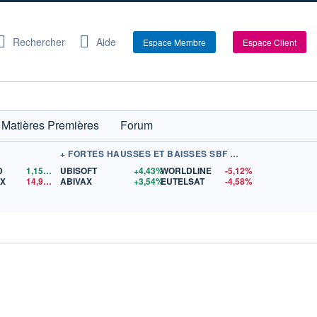
Rechercher
Aide
Espace Membre
Espace Client
Matières Premières
Forum
+ FORTES HAUSSES ET BAISSES SBF 120
D
1,1568
$US
UBISOFT
+4,43%
WORLDLINE
-5,12%
EX
14,91
$US
ABIVAX
+3,54%
EUTELSAT
-4,58%