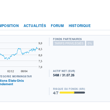
MPOSITION
ACTUALITÉS
FORUM
HISTORIQUE
FONDS PARTENAIRES
TARIFS PRIVILÉGIÉS
0%
9,0
8,5
8,0
7,5
7,0
ACTIF NET (EUR)
02/12
08/04
54M / 31.07.26
TÉGORIE MORNINGSTAR
tions Etats-Unis
ndement
RISQUE DU FONDS (SRI)
4
/7