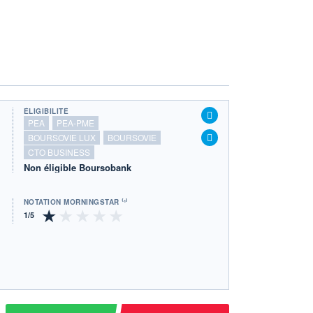
ÉLIGIBILITÉ
PEA
PEA-PME
BOURSOVIE LUX
BOURSOVIE
CTO BUSINESS
Non éligible Boursobank
NOTATION MORNINGSTAR ⁽¹⁾