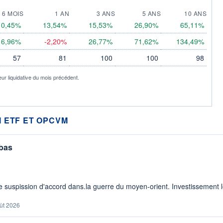
6 MOIS
1 AN
3 ANS
5 ANS
10 ANS
10,45%
13,54%
15,53%
26,90%
65,11%
6,96%
-2,20%
26,77%
71,62%
134,49%
57
81
100
100
98
eur liquidative du mois précédent.
 ETF ET OPCVM
 bas
 suspission d'accord dans.la guerre du moyen-orient. Investissement lo
ût 2026