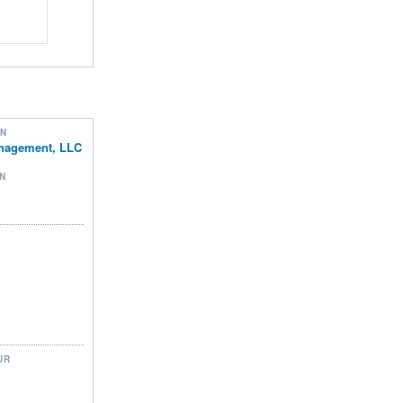
ON
anagement, LLC
N
UR