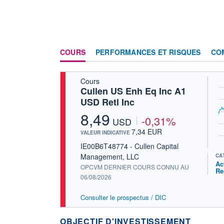
COURS
PERFORMANCES ET RISQUES
CO
Cours
Cullen US Enh Eq Inc A1
USD Retl Inc
8,49
-0,31%
USD
7,34 EUR
VALEUR INDICATIVE
IE00B6T48774 - Cullen Capital
Management, LLC
CA
Ac
OPCVM DERNIER COURS CONNU AU
Re
06/08/2026
Consulter le prospectus / DIC
OBJECTIF D'INVESTISSEMENT