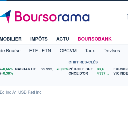
MOBILIER
IMPÔTS
ACTU
BOURSOBANK
 de Bourse
ETF - ETN
OPCVM
Taux
Devises
CHIFFRES-CLÉS
5
+0,66%
NASDAQ DEC26
29 992,50
+0,66%
PÉTROLE BRENT
83,49
$US
EUR/US
5
+0,38%
ONCE D'OR
4 337,23
$US
VIX IND
Eq Inc A1 USD Retl Inc