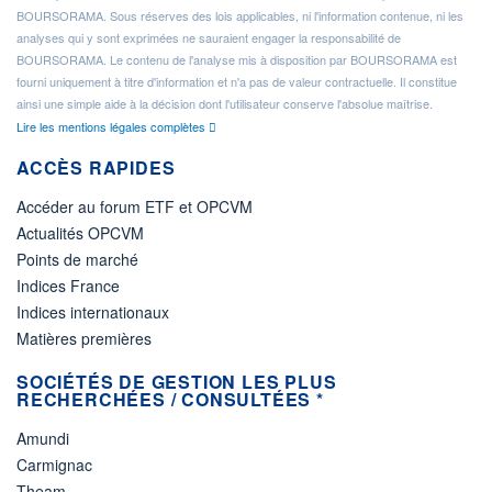
BOURSORAMA. Sous réserves des lois applicables, ni l'information contenue, ni les
analyses qui y sont exprimées ne sauraient engager la responsabilité de
BOURSORAMA. Le contenu de l'analyse mis à disposition par BOURSORAMA est
fourni uniquement à titre d'information et n'a pas de valeur contractuelle. Il constitue
ainsi une simple aide à la décision dont l'utilisateur conserve l'absolue maîtrise.
Lire les mentions légales complètes
ACCÈS RAPIDES
Accéder au forum ETF et OPCVM
Actualités OPCVM
Points de marché
Indices France
Indices internationaux
Matières premières
SOCIÉTÉS DE GESTION LES PLUS
RECHERCHÉES / CONSULTÉES *
Amundi
Carmignac
Theam