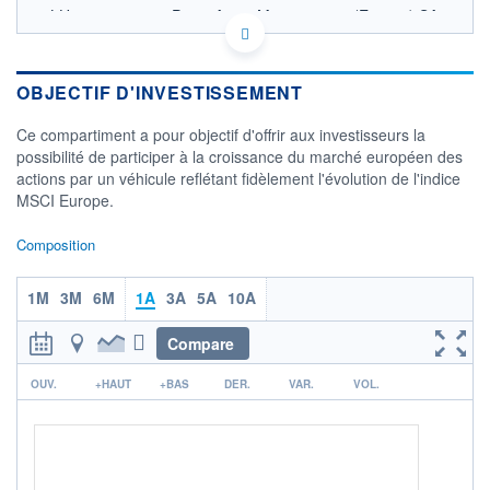
LU0953041174 - Pictet Asset Management (Europe) SA
OPCVM DERNIER COURS CONNU AU 06/08/2026
Consulter le prospectus / DIC
OBJECTIF D'INVESTISSEMENT
300
Ce compartiment a pour objectif d'offrir aux investisseurs la
280
possibilité de participer à la croissance du marché européen des
actions par un véhicule reflétant fidèlement l'évolution de l'indice
260
MSCI Europe.
240
05/12
08/04
Composition
CATÉGORIE MORNINGSTAR
Actions Europe Gdes Cap.
1M
3M
6M
1A
3A
5A
10A
Mixte
Compare
FONDS PARTENAIRES
TARIFS PRIVILÉGIÉS
0%
r
OUV.
+HAUT
+BAS
DER.
VAR.
VOL.
ÉLIGIBILITÉ
PEA
PEA-PME
BOURSOVIE LUX
BOURSOVIE
CTO BUSINESS
Non éligible Boursobank