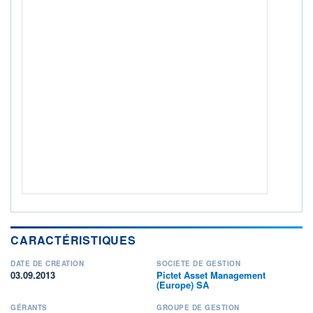
ACTIF NET (EUR)
1 491M / 31.07.26
NOTATION MORNINGSTAR ⁽¹⁾
RISQUE DU FONDS (SRI)
4
/7
+ PORTEFEUILLE
+ LISTE
CARACTÉRISTIQUES
DATE DE CRÉATION
SOCIÉTÉ DE GESTION
03.09.2013
Pictet Asset Management
(Europe) SA
GÉRANTS
GROUPE DE GESTION