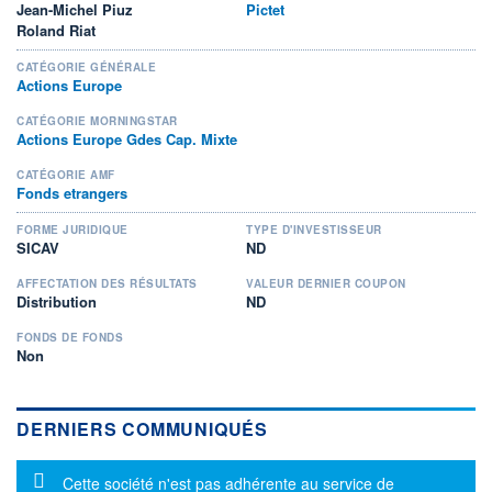
Jean-Michel Piuz
Pictet
Roland Riat
CATÉGORIE GÉNÉRALE
Actions Europe
CATÉGORIE MORNINGSTAR
Actions Europe Gdes Cap. Mixte
CATÉGORIE AMF
Fonds etrangers
FORME JURIDIQUE
TYPE D'INVESTISSEUR
SICAV
ND
AFFECTATION DES RÉSULTATS
VALEUR DERNIER COUPON
Distribution
ND
FONDS DE FONDS
Non
DERNIERS COMMUNIQUÉS
Message d'information
Cette société n'est pas adhérente au service de