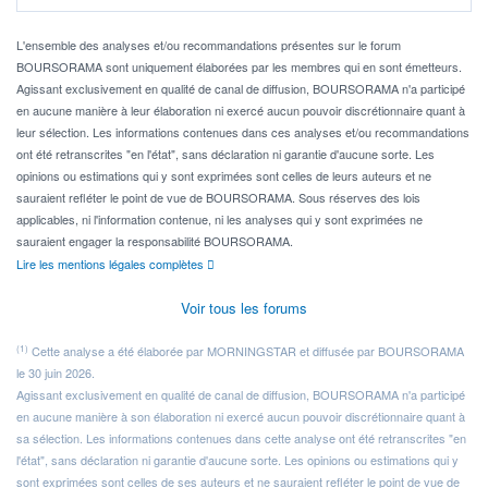
Pour l' ...
L'ensemble des analyses et/ou recommandations présentes sur le forum
BOURSORAMA sont uniquement élaborées par les membres qui en sont émetteurs.
Agissant exclusivement en qualité de canal de diffusion, BOURSORAMA n'a participé
en aucune manière à leur élaboration ni exercé aucun pouvoir discrétionnaire quant à
leur sélection. Les informations contenues dans ces analyses et/ou recommandations
ont été retranscrites "en l'état", sans déclaration ni garantie d'aucune sorte. Les
opinions ou estimations qui y sont exprimées sont celles de leurs auteurs et ne
sauraient refléter le point de vue de BOURSORAMA. Sous réserves des lois
applicables, ni l'information contenue, ni les analyses qui y sont exprimées ne
sauraient engager la responsabilité BOURSORAMA.
Lire les mentions légales complètes
Voir tous les forums
(1)
Cette analyse a été élaborée par MORNINGSTAR et diffusée par BOURSORAMA
le 30 juin 2026.
Agissant exclusivement en qualité de canal de diffusion, BOURSORAMA n'a participé
en aucune manière à son élaboration ni exercé aucun pouvoir discrétionnaire quant à
sa sélection. Les informations contenues dans cette analyse ont été retranscrites "en
l'état", sans déclaration ni garantie d'aucune sorte. Les opinions ou estimations qui y
sont exprimées sont celles de ses auteurs et ne sauraient refléter le point de vue de