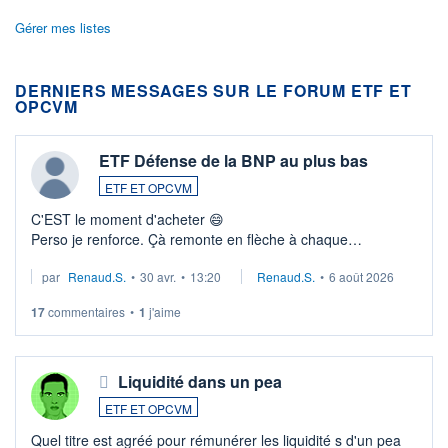
Gérer mes listes
DERNIERS MESSAGES SUR LE FORUM ETF ET
OPCVM
ETF Défense de la BNP au plus bas
ETF ET OPCVM
C'EST le moment d'acheter 😄​
Perso je renforce. Çà remonte en flèche à chaque
suspission d'accord dans.la guerre du moyen-orient.
par
Renaud.S.
•
30 avr.
•
13:20
Renaud.S.
•
6 août 2026
Investissement long terme tip top pour sa retraite.
LU3 ...
17
commentaires
•
1
j'aime
Liquidité dans un pea
ETF ET OPCVM
Quel titre est agréé pour rémunérer les liquidité s d'un pea