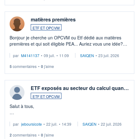
matières premières
ETF ET OPCVM
Bonjour je cherche un OPCVM ou Etf dédié aux matières
premières et qui soit éligible PEA... Auriez vous une idée?
Merci de vos conseils
par
M4141137
•
09 juil.
•
11:09
SAIQEN
•
23 juil. 2026
5
commentaires
•
0
j'aime
ETF exposés au secteur du calcul quan…
ETF ET OPCVM
Salut à tous,
Je cherche à investir sur le secteur du calcul quantique, mais
par
jeboursicote
•
22 juil.
•
14:39
SAIQEN
•
22 juil. 2026
via un ETF plutôt que des actions individuelles.
2
commentaires
•
0
j'aime
Idéalement, je voudrais qu'il soit éligible au PEA.