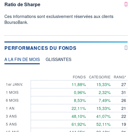
Ratio de Sharpe
Ces informations sont exclusivement réservées aux clients
BoursoBank.
PERFORMANCES DU FONDS
A LA FIN DE MOIS
GLISSANTES
FONDS
CATEGORIE
RANG*
11,88%
15,33%
27
1er JANV.
0,96%
2,32%
31
1 MOIS
8,53%
7,49%
26
6 MOIS
22,11%
15,33%
21
1 AN
48,10%
41,07%
22
3 ANS
61,92%
52,11%
19
5 ANS
10 ANS