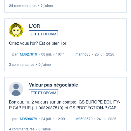
24
commentaires
•
2
j'aime
L'OR
ETF ET OPCVM
Oriez vous l'or? Est ce bien l'or
par
M3627819
•
08 juil.
•
10:41
marino83
•
25 juil. 2026
3
commentaires
•
0
j'aime
Valeur pas négociable
ETF ET OPCVM
Bonjour, j'ai 2 valeurs sur un compte, GS EUROPE EQUITY-
P CAP EUR (LU0082087510) et GS PROTECTION-P CAP
EUR (LU0546913194), que je souhaite vendre. Lorsque je
par
M9598679
•
24 juil.
•
12:09
M9598679
•
24 juil. 2026
veux procéder à la vente, on me signale ...
4
commentaires
•
0
j'aime