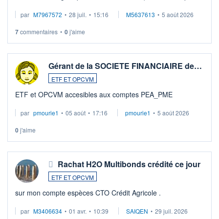
par
M7967572
•
28 juil.
•
15:16
M5637613
•
5 août 2026
7
commentaires
•
0
j'aime
Gérant de la SOCIETE FINANCIAIRE de…
ETF ET OPCVM
ETF et OPCVM accesibles aux comptes PEA_PME
par
pmourie1
•
05 août
•
17:16
pmourie1
•
5 août 2026
0
j'aime
Rachat H2O Multibonds crédité ce jour
ETF ET OPCVM
sur mon compte espèces CTO Crédit Agricole .
par
M3406634
•
01 avr.
•
10:39
SAIQEN
•
29 juil. 2026