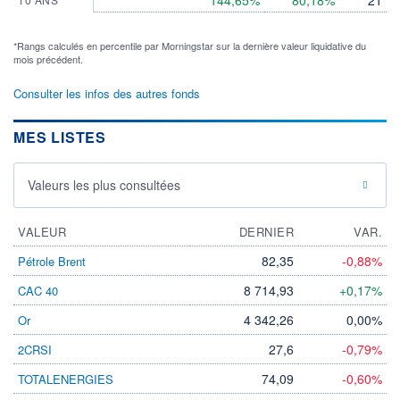
144,65%
80,18%
21
*Rangs calculés en percentile par Morningstar sur la dernière valeur liquidative du
mois précédent.
Consulter les infos des autres fonds
MES LISTES
Valeurs les plus consultées
VALEUR
DERNIER
VAR.
82,35
-0,88%
Pétrole Brent
8 714,93
+0,17%
CAC 40
4 342,26
0,00%
Or
27,6
-0,79%
2CRSI
74,09
-0,60%
TOTALENERGIES