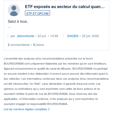
ETF exposés au secteur du calcul quan…
ETF ET OPCVM
Salut à tous,
Je cherche à investir sur le secteur du calcul quantique, mais
par
jeboursicote
•
22 juil.
•
14:39
SAIQEN
•
22 juil. 2026
via un ETF plutôt que des actions individuelles.
2
commentaires
•
0
j'aime
Idéalement, je voudrais qu'il soit éligible au PEA.
Pour l' ...
L'ensemble des analyses et/ou recommandations présentes sur le forum
BOURSORAMA sont uniquement élaborées par les membres qui en sont émetteurs.
Agissant exclusivement en qualité de canal de diffusion, BOURSORAMA n'a participé
en aucune manière à leur élaboration ni exercé aucun pouvoir discrétionnaire quant à
leur sélection. Les informations contenues dans ces analyses et/ou recommandations
ont été retranscrites "en l'état", sans déclaration ni garantie d'aucune sorte. Les
opinions ou estimations qui y sont exprimées sont celles de leurs auteurs et ne
sauraient refléter le point de vue de BOURSORAMA. Sous réserves des lois
applicables, ni l'information contenue, ni les analyses qui y sont exprimées ne
sauraient engager la responsabilité BOURSORAMA.
Lire les mentions légales complètes