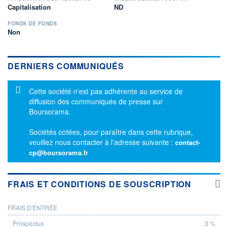
Capitalisation
ND
FONDS DE FONDS
Non
DERNIERS COMMUNIQUÉS
Message d'information
Cette société n'est pas adhérente au service de
diffusion des communiqués de presse sur
Boursorama.
Sociétés cotées, pour paraître dans cette rubrique,
veuillez nous contacter à l'adresse suivante :
contact-
cp@boursorama.fr
FRAIS ET CONDITIONS DE SOUSCRIPTION
FRAIS D'ENTRÉE
PROSPECTUS
3 %