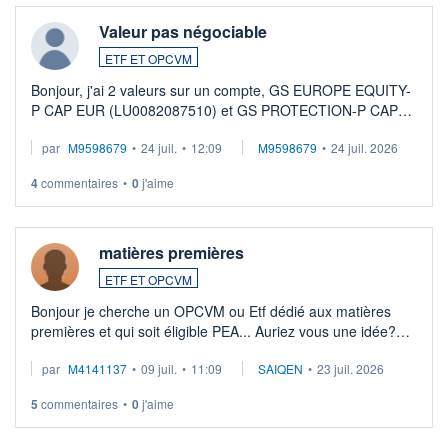
Valeur pas négociable
ETF ET OPCVM
Bonjour, j'ai 2 valeurs sur un compte, GS EUROPE EQUITY-
P CAP EUR (LU0082087510) et GS PROTECTION-P CAP
EUR (LU0546913194), que je souhaite vendre. Lorsque je
par
M9598679
•
24 juil.
•
12:09
M9598679
•
24 juil. 2026
veux procéder à la vente, on me signale ...
4
commentaires
•
0
j'aime
matières premières
ETF ET OPCVM
Bonjour je cherche un OPCVM ou Etf dédié aux matières
premières et qui soit éligible PEA... Auriez vous une idée?
Merci de vos conseils
par
M4141137
•
09 juil.
•
11:09
SAIQEN
•
23 juil. 2026
5
commentaires
•
0
j'aime