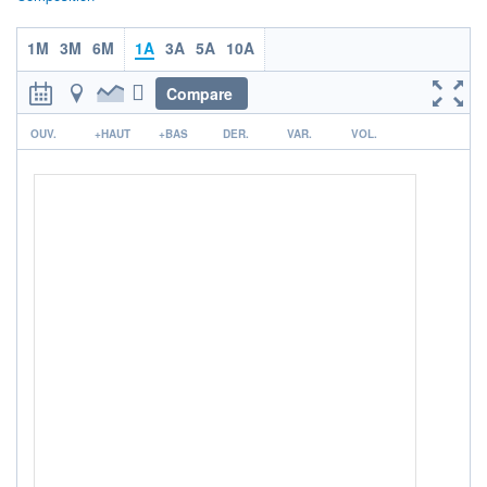
+ PORTEFEUILLE
+ LISTE
1M
3M
6M
1A
3A
5A
10A
Compare
r
OUV.
+HAUT
+BAS
DER.
VAR.
VOL.