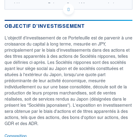
LU0725174402 - Belgrave Capital Management Ltd
OPCVM DERNIER COURS CONNU AU 10/06/2014
Consulter le prospectus / DIC
OBJECTIF D'INVESTISSEMENT
CATÉGORIE MORNINGSTAR
Actions Secteur Autres
L'objectif d'investissement de ce Portefeuille est de parvenir à une
croissance du capital à long terme, mesurée en JPY,
FONDS PARTENAIRES
principalement par le biais d'investissements dans des actions et
TARIFS PRIVILÉGIÉS
0%
des titres apparentés à des actions de Sociétés nippones, telles
que définies ci-après. Les Sociétés nippones sont des sociétés
ÉLIGIBILITÉ
PEA
PEA-PME
BOURSOVIE LUX
BOURSOVIE
ayant leur siège social au Japon et de sociétés constituées et
CTO BUSINESS
situées à l'extérieur du Japon, lorsqu'une quote-part
Non éligible Boursobank
prédominante de leur activité économique, mesurée
individuellement ou sur une base consolidée, découle soit de la
ACTIF NET (EUR)
production de leurs propres marchandises, soit de ventes
42M / 31.07.26
réalisées, soit de services rendus au Japon (désignées dans le
présent les "Sociétés japonaises"). L'exposition en investissement
NOTATION MORNINGSTAR ⁽¹⁾
sera obtenue par le biais d'actions et de titres apparentés à des
actions, tels que des actions, des bons d'option sur actions, des
GDR et des ADR.
RISQUE DU FONDS (SRI)
0
/7
Composition