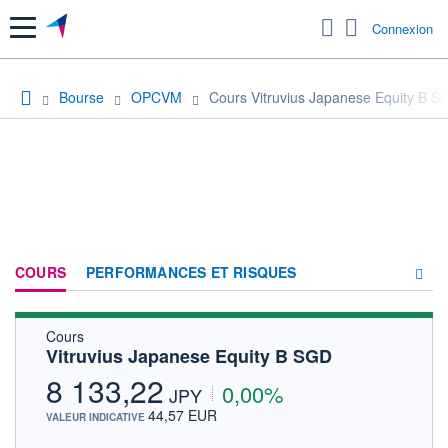
Menu
Connexion
Bourse
OPCVM
Cours Vitruvius Japanese Equity B S
COURS
PERFORMANCES ET RISQUES
Cours
COMPOSITION
Vitruvius Japanese Equity B SGD
ACTUALITÉS
8 133,22
0,00%
JPY
FORUM
44,57 EUR
VALEUR INDICATIVE
HISTORIQUE