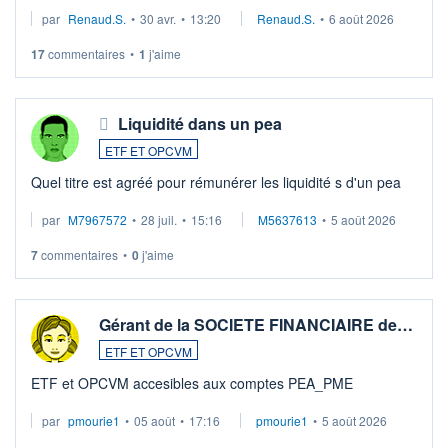
suspission d'accord dans.la guerre du moyen-orient.
par
Renaud.S.
•
30 avr.
•
13:20
Renaud.S.
•
6 août 2026
Investissement long terme tip top pour sa retraite.
LU3 ...
17
commentaires
•
1
j'aime
Liquidité dans un pea
ETF ET OPCVM
Quel titre est agréé pour rémunérer les liquidité s d'un pea
par
M7967572
•
28 juil.
•
15:16
M5637613
•
5 août 2026
7
commentaires
•
0
j'aime
Gérant de la SOCIETE FINANCIAIRE de…
ETF ET OPCVM
ETF et OPCVM accesibles aux comptes PEA_PME
par
pmourie1
•
05 août
•
17:16
pmourie1
•
5 août 2026