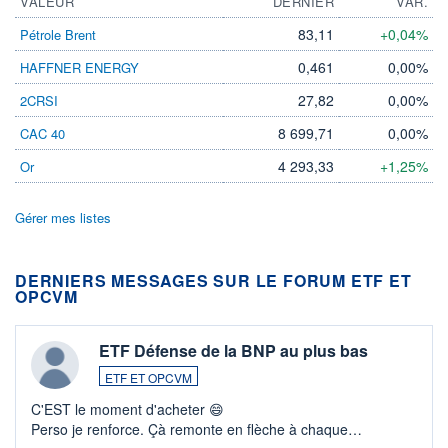
VALEUR
DERNIER
VAR.
83,11
+0,04%
Pétrole Brent
0,461
0,00%
HAFFNER ENERGY
27,82
0,00%
2CRSI
8 699,71
0,00%
CAC 40
4 293,33
+1,25%
Or
Gérer mes listes
DERNIERS MESSAGES SUR LE FORUM ETF ET
OPCVM
ETF Défense de la BNP au plus bas
ETF ET OPCVM
C'EST le moment d'acheter 😄​
Perso je renforce. Çà remonte en flèche à chaque