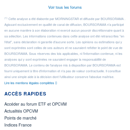
Voir tous les forums
(1)
Cette analyse a été élaborée par MORNINGSTAR et diffusée par BOURSORAMA .
Agissant exclusivement en qualité de canal de diffusion, BOURSORAMA n'a participé
en aucune manière à son élaboration ni exercé aucun pouvoir discrétionnaire quant à
sa sélection. Les informations contenues dans cette analyse ont été retranscrites "en
l'état", sans déclaration ni garantie d'aucune sorte. Les opinions ou estimations qui y
sont exprimées sont celles de ses auteurs et ne sauraient refléter le point de vue de
BOURSORAMA. Sous réserves des lois applicables, ni l'information contenue, ni les
analyses qui y sont exprimées ne sauraient engager la responsabilité de
BOURSORAMA. Le contenu de l'analyse mis à disposition par BOURSORAMA est
fourni uniquement à titre d'information et n'a pas de valeur contractuelle. Il constitue
ainsi une simple aide à la décision dont l'utilisateur conserve l'absolue maîtrise.
Lire les mentions légales complètes
ACCÈS RAPIDES
Accéder au forum ETF et OPCVM
Actualités OPCVM
Points de marché
Indices France