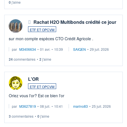
0
j'aime
Rachat H2O Multibonds crédité ce jour
ETF ET OPCVM
sur mon compte espèces CTO Crédit Agricole .
par
M3406634
•
01 avr.
•
10:39
SAIQEN
•
29 juil. 2026
24
commentaires
•
2
j'aime
L'OR
ETF ET OPCVM
Oriez vous l'or? Est ce bien l'or
par
M3627819
•
08 juil.
•
10:41
marino83
•
25 juil. 2026
3
commentaires
•
0
j'aime