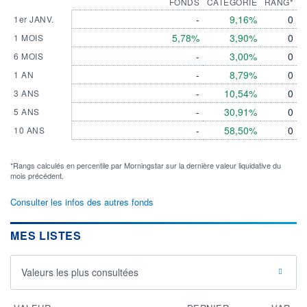
FONDS
CATEGORIE
RANG*
-
9,16%
0
1er JANV.
5,78%
3,90%
0
1 MOIS
-
3,00%
0
6 MOIS
-
8,79%
0
1 AN
-
10,54%
0
3 ANS
-
30,91%
0
5 ANS
-
58,50%
0
10 ANS
*Rangs calculés en percentile par Morningstar sur la dernière valeur liquidative du
mois précédent.
Consulter les infos des autres fonds
MES LISTES
Valeurs les plus consultées