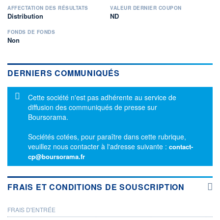
AFFECTATION DES RÉSULTATS
VALEUR DERNIER COUPON
Distribution
ND
FONDS DE FONDS
Non
DERNIERS COMMUNIQUÉS
Message d'information
Cette société n'est pas adhérente au service de
diffusion des communiqués de presse sur
Boursorama.
Sociétés cotées, pour paraître dans cette rubrique,
veuillez nous contacter à l'adresse suivante :
contact-
cp@boursorama.fr
FRAIS ET CONDITIONS DE SOUSCRIPTION
FRAIS D'ENTRÉE
PROSPECTUS