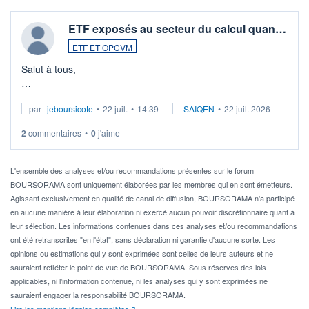
ETF exposés au secteur du calcul quan…
ETF ET OPCVM
Salut à tous,
Je cherche à investir sur le secteur du calcul quantique, mais
par
jeboursicote
•
22 juil.
•
14:39
SAIQEN
•
22 juil. 2026
via un ETF plutôt que des actions individuelles.
2
commentaires
•
0
j'aime
Idéalement, je voudrais qu'il soit éligible au PEA.
Pour l' ...
L'ensemble des analyses et/ou recommandations présentes sur le forum
BOURSORAMA sont uniquement élaborées par les membres qui en sont émetteurs.
Agissant exclusivement en qualité de canal de diffusion, BOURSORAMA n'a participé
en aucune manière à leur élaboration ni exercé aucun pouvoir discrétionnaire quant à
leur sélection. Les informations contenues dans ces analyses et/ou recommandations
ont été retranscrites "en l'état", sans déclaration ni garantie d'aucune sorte. Les
opinions ou estimations qui y sont exprimées sont celles de leurs auteurs et ne
sauraient refléter le point de vue de BOURSORAMA. Sous réserves des lois
applicables, ni l'information contenue, ni les analyses qui y sont exprimées ne
sauraient engager la responsabilité BOURSORAMA.