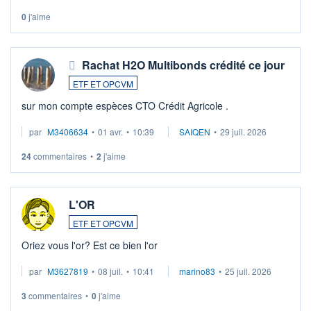
0
j'aime
Rachat H2O Multibonds crédité ce jour
ETF ET OPCVM
sur mon compte espèces CTO Crédit Agricole .
par
M3406634
•
01 avr.
•
10:39
SAIQEN
•
29 juil. 2026
24
commentaires
•
2
j'aime
L'OR
ETF ET OPCVM
Oriez vous l'or? Est ce bien l'or
par
M3627819
•
08 juil.
•
10:41
marino83
•
25 juil. 2026
3
commentaires
•
0
j'aime