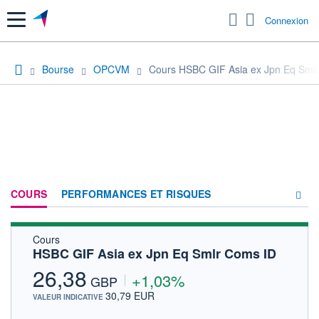
Menu
Connexion
Bourse
OPCVM
Cours HSBC GIF Asia ex Jpn Eq Sml
COURS
PERFORMANCES ET RISQUES
Cours
COMPOSITION
HSBC GIF Asia ex Jpn Eq Smlr Coms ID
ACTUALITÉS
26,38
+1,03%
GBP
FORUM
30,79 EUR
VALEUR INDICATIVE
HISTORIQUE