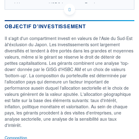
LU0149726845 - HSBC Investment Funds
(Luxembourg) S.A.
OPCVM DERNIER COURS CONNU AU 06/08/2026
Consulter le prospectus / DIC
OBJECTIF D'INVESTISSEMENT
30
II s'agit d'un compartiment investi en valeurs de l'Asie du Sud-Est
àl'éxclusion du Japon. Les investissements sont largement
diversifiés et tendent à être portés dans les grandes et moyennes
25
valeurs, même si le gérant se réserve le droit de détenir de
petites capitalisations. Les gérants combinent une analyse 'top-
20
down' donnée par le GISG d'HSBC AM et un choix de valeurs
03/12
09/04
05/08
'bottom-up'. La composition du portefeuille est déterminée par
l'allocation pays qui demeure un facteur important de
CATÉGORIE MORNINGSTAR
performance ausein duquel l'allocation sectorielle et le choix de
Actions Asie hors Japon
valeurs génèrent de la valeur ajoutée. L'allocation géographique
Petites & Moy. Cap.
est faite sur la base des éléments suivants: taux d'intérêt,
FONDS PARTENAIRES
inflation, politique monétaire et valorisation. Au sein de chaque
TARIFS PRIVILÉGIÉS
0%
pays, les gérants procèdent à des visites d'entreprises, une
analyse sectorielle, une analyse de la sensibilité aux taux
ÉLIGIBILITÉ
d'intérêt.
PEA
PEA-PME
BOURSOVIE LUX
BOURSOVIE
CTO BUSINESS
Composition