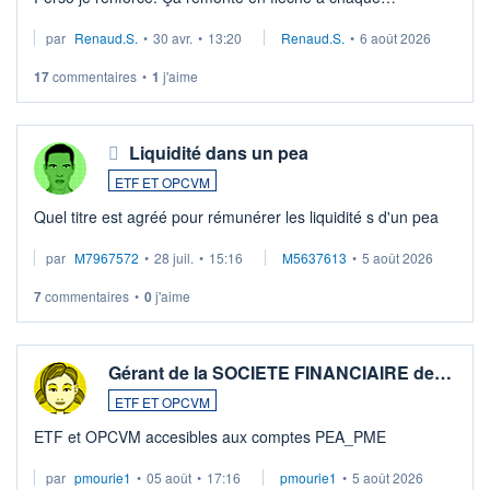
suspission d'accord dans.la guerre du moyen-orient.
par
Renaud.S.
•
30 avr.
•
13:20
Renaud.S.
•
6 août 2026
Investissement long terme tip top pour sa retraite.
LU3 ...
17
commentaires
•
1
j'aime
Liquidité dans un pea
ETF ET OPCVM
Quel titre est agréé pour rémunérer les liquidité s d'un pea
par
M7967572
•
28 juil.
•
15:16
M5637613
•
5 août 2026
7
commentaires
•
0
j'aime
Gérant de la SOCIETE FINANCIAIRE de…
ETF ET OPCVM
ETF et OPCVM accesibles aux comptes PEA_PME
par
pmourie1
•
05 août
•
17:16
pmourie1
•
5 août 2026