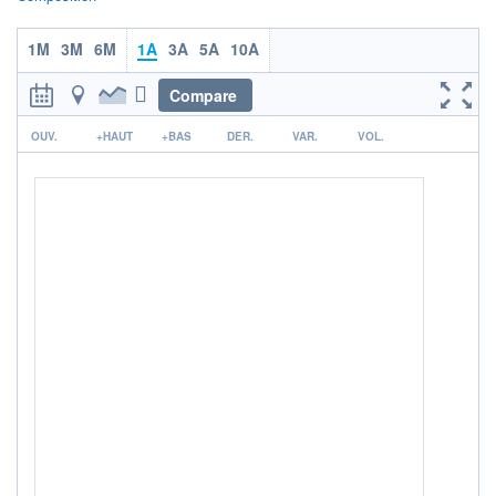
Non éligible Boursobank
ACTIF NET (EUR)
1M
3M
6M
1A
3A
5A
10A
296M / 31.07.26
Compare
NOTATION MORNINGSTAR ⁽¹⁾
r
OUV.
+HAUT
+BAS
DER.
VAR.
VOL.
RISQUE DU FONDS (SRI)
4
/7
+ PORTEFEUILLE
+ LISTE