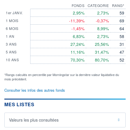
FONDS
CATEGORIE
RANG*
2,95%
2,73%
59
1er JANV.
-11,39%
-0,37%
69
1 MOIS
-1,45%
8,99%
64
6 MOIS
6,83%
2,73%
58
1 AN
27,24%
25,56%
31
3 ANS
11,16%
31,47%
47
5 ANS
70,30%
80,70%
52
10 ANS
*Rangs calculés en percentile par Morningstar sur la dernière valeur liquidative du
mois précédent.
Consulter les infos des autres fonds
MES LISTES
Valeurs les plus consultées