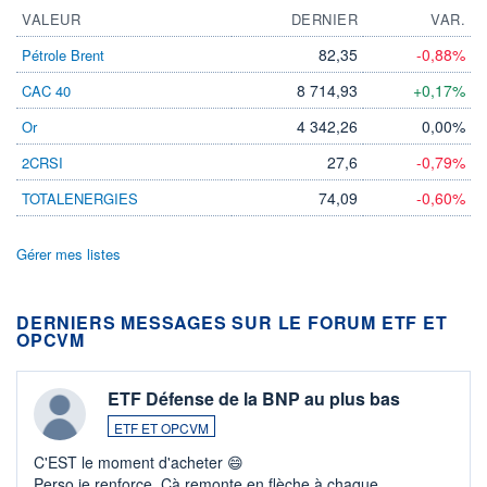
VALEUR
DERNIER
VAR.
82,35
-0,88%
Pétrole Brent
8 714,93
+0,17%
CAC 40
4 342,26
0,00%
Or
27,6
-0,79%
2CRSI
74,09
-0,60%
TOTALENERGIES
Gérer mes listes
DERNIERS MESSAGES SUR LE FORUM ETF ET
OPCVM
ETF Défense de la BNP au plus bas
ETF ET OPCVM
C'EST le moment d'acheter 😄​
Perso je renforce. Çà remonte en flèche à chaque