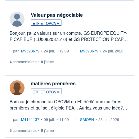
Valeur pas négociable
ETF ET OPCVM
Bonjour, j'ai 2 valeurs sur un compte, GS EUROPE EQUITY-
P CAP EUR (LU0082087510) et GS PROTECTION-P CAP
EUR (LU0546913194), que je souhaite vendre. Lorsque je
par
M9598679
•
24 juil.
•
12:09
M9598679
•
24 juil. 2026
veux procéder à la vente, on me signale ...
4
commentaires
•
0
j'aime
matières premières
ETF ET OPCVM
Bonjour je cherche un OPCVM ou Etf dédié aux matières
premières et qui soit éligible PEA... Auriez vous une idée?
Merci de vos conseils
par
M4141137
•
09 juil.
•
11:09
SAIQEN
•
23 juil. 2026
5
commentaires
•
0
j'aime