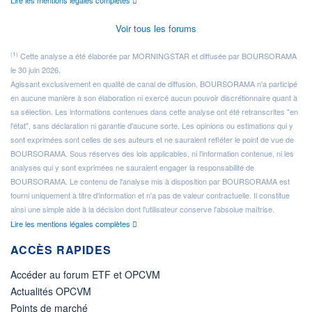
Lire les mentions légales complètes
Voir tous les forums
(1)
Cette analyse a été élaborée par MORNINGSTAR et diffusée par BOURSORAMA
le 30 juin 2026.
Agissant exclusivement en qualité de canal de diffusion, BOURSORAMA n'a participé
en aucune manière à son élaboration ni exercé aucun pouvoir discrétionnaire quant à
sa sélection. Les informations contenues dans cette analyse ont été retranscrites "en
l'état", sans déclaration ni garantie d'aucune sorte. Les opinions ou estimations qui y
sont exprimées sont celles de ses auteurs et ne sauraient refléter le point de vue de
BOURSORAMA. Sous réserves des lois applicables, ni l'information contenue, ni les
analyses qui y sont exprimées ne sauraient engager la responsabilité de
BOURSORAMA. Le contenu de l'analyse mis à disposition par BOURSORAMA est
fourni uniquement à titre d'information et n'a pas de valeur contractuelle. Il constitue
ainsi une simple aide à la décision dont l'utilisateur conserve l'absolue maîtrise.
Lire les mentions légales complètes
ACCÈS RAPIDES
Accéder au forum ETF et OPCVM
Actualités OPCVM
Points de marché