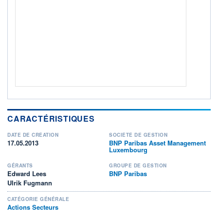
ACTIF NET (EUR)
776M / 31.07.26
NOTATION MORNINGSTAR ⁽¹⁾
RISQUE DU FONDS (SRI)
6
/7
+ PORTEFEUILLE
+ LISTE
CARACTÉRISTIQUES
DATE DE CRÉATION
SOCIÉTÉ DE GESTION
17.05.2013
BNP Paribas Asset Management
Luxembourg
GÉRANTS
GROUPE DE GESTION
Edward Lees
BNP Paribas
Ulrik Fugmann
CATÉGORIE GÉNÉRALE
Actions Secteurs