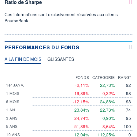
Ratio de Sharpe
Ces informations sont exclusivement réservées aux clients
BoursoBank.
PERFORMANCES DU FONDS
A LA FIN DE MOIS
GLISSANTES
FONDS
CATEGORIE
RANG*
-2,11%
22,73%
92
1er JANV.
-19,89%
-0,32%
98
1 MOIS
-12,15%
24,88%
93
6 MOIS
23,84%
22,73%
74
1 AN
-24,74%
0,90%
95
3 ANS
-51,39%
-3,64%
100
5 ANS
12,04%
112,25%
0
10 ANS