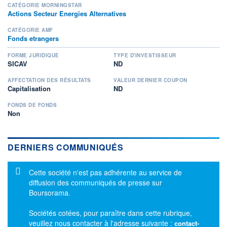
CATÉGORIE MORNINGSTAR
Actions Secteur Energies Alternatives
CATÉGORIE AMF
Fonds etrangers
FORME JURIDIQUE
TYPE D'INVESTISSEUR
SICAV
ND
AFFECTATION DES RÉSULTATS
VALEUR DERNIER COUPON
Capitalisation
ND
FONDS DE FONDS
Non
DERNIERS COMMUNIQUÉS
Message d'information
Cette société n'est pas adhérente au service de
diffusion des communiqués de presse sur
Boursorama.
Sociétés cotées, pour paraître dans cette rubrique,
veuillez nous contacter à l'adresse suivante :
contact-