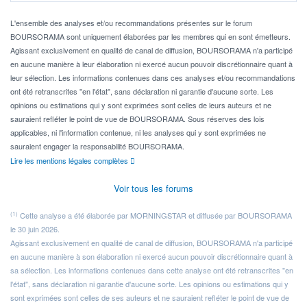
Pour l' ...
L'ensemble des analyses et/ou recommandations présentes sur le forum
BOURSORAMA sont uniquement élaborées par les membres qui en sont émetteurs.
Agissant exclusivement en qualité de canal de diffusion, BOURSORAMA n'a participé
en aucune manière à leur élaboration ni exercé aucun pouvoir discrétionnaire quant à
leur sélection. Les informations contenues dans ces analyses et/ou recommandations
ont été retranscrites "en l'état", sans déclaration ni garantie d'aucune sorte. Les
opinions ou estimations qui y sont exprimées sont celles de leurs auteurs et ne
sauraient refléter le point de vue de BOURSORAMA. Sous réserves des lois
applicables, ni l'information contenue, ni les analyses qui y sont exprimées ne
sauraient engager la responsabilité BOURSORAMA.
Lire les mentions légales complètes
Voir tous les forums
(1)
Cette analyse a été élaborée par MORNINGSTAR et diffusée par BOURSORAMA
le 30 juin 2026.
Agissant exclusivement en qualité de canal de diffusion, BOURSORAMA n'a participé
en aucune manière à son élaboration ni exercé aucun pouvoir discrétionnaire quant à
sa sélection. Les informations contenues dans cette analyse ont été retranscrites "en
l'état", sans déclaration ni garantie d'aucune sorte. Les opinions ou estimations qui y
sont exprimées sont celles de ses auteurs et ne sauraient refléter le point de vue de