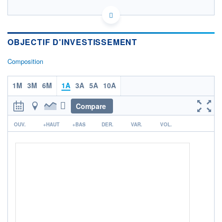
LU0823414635 - BNP Paribas Asset Management
Luxembourg
OPCVM DERNIER COURS CONNU AU 05/08/2026
Consulter le prospectus / DIC
OBJECTIF D'INVESTISSEMENT
Composition
1 000
800
1M
3M
6M
1A
3A
5A
10A
600
Compare
400
02/12
27/03
04/08
r
OUV.
+HAUT
+BAS
DER.
VAR.
VOL.
CATÉGORIE MORNINGSTAR
Actions Secteur Energies
Alternatives
FONDS PARTENAIRES
TARIFS PRIVILÉGIÉS
0%
ÉLIGIBILITÉ
PEA
PEA-PME
BOURSOVIE LUX
BOURSOVIE
CTO BUSINESS