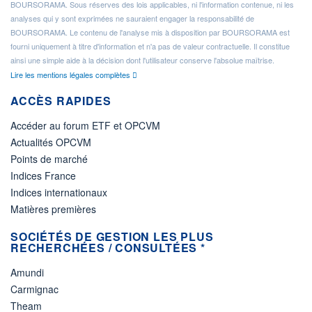
BOURSORAMA. Sous réserves des lois applicables, ni l'information contenue, ni les
analyses qui y sont exprimées ne sauraient engager la responsabilité de
BOURSORAMA. Le contenu de l'analyse mis à disposition par BOURSORAMA est
fourni uniquement à titre d'information et n'a pas de valeur contractuelle. Il constitue
ainsi une simple aide à la décision dont l'utilisateur conserve l'absolue maîtrise.
Lire les mentions légales complètes
ACCÈS RAPIDES
Accéder au forum ETF et OPCVM
Actualités OPCVM
Points de marché
Indices France
Indices internationaux
Matières premières
SOCIÉTÉS DE GESTION LES PLUS
RECHERCHÉES / CONSULTÉES *
Amundi
Carmignac
Theam