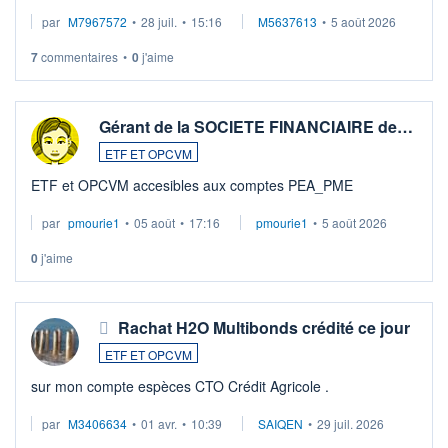
par
M7967572
•
28 juil.
•
15:16
M5637613
•
5 août 2026
7
commentaires
•
0
j'aime
Gérant de la SOCIETE FINANCIAIRE de…
ETF ET OPCVM
ETF et OPCVM accesibles aux comptes PEA_PME
par
pmourie1
•
05 août
•
17:16
pmourie1
•
5 août 2026
0
j'aime
Rachat H2O Multibonds crédité ce jour
ETF ET OPCVM
sur mon compte espèces CTO Crédit Agricole .
par
M3406634
•
01 avr.
•
10:39
SAIQEN
•
29 juil. 2026