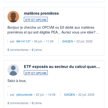
matières premières
ETF ET OPCVM
Bonjour je cherche un OPCVM ou Etf dédié aux matières
premières et qui soit éligible PEA... Auriez vous une idée?
Merci de vos conseils
par
M4141137
•
09 juil.
•
11:09
SAIQEN
•
23 juil. 2026
5
commentaires
•
0
j'aime
ETF exposés au secteur du calcul quan…
ETF ET OPCVM
Salut à tous,
Je cherche à investir sur le secteur du calcul quantique, mais
par
jeboursicote
•
22 juil.
•
14:39
SAIQEN
•
22 juil. 2026
via un ETF plutôt que des actions individuelles.
2
commentaires
•
0
j'aime
Idéalement, je voudrais qu'il soit éligible au PEA.