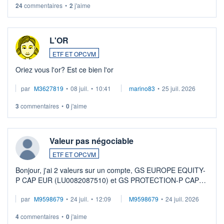
24
commentaires
•
2
j'aime
L'OR
ETF ET OPCVM
Oriez vous l'or? Est ce bien l'or
par
M3627819
•
08 juil.
•
10:41
marino83
•
25 juil. 2026
3
commentaires
•
0
j'aime
Valeur pas négociable
ETF ET OPCVM
Bonjour, j'ai 2 valeurs sur un compte, GS EUROPE EQUITY-
P CAP EUR (LU0082087510) et GS PROTECTION-P CAP
EUR (LU0546913194), que je souhaite vendre. Lorsque je
par
M9598679
•
24 juil.
•
12:09
M9598679
•
24 juil. 2026
veux procéder à la vente, on me signale ...
4
commentaires
•
0
j'aime