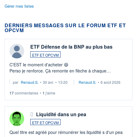
Gérer mes listes
DERNIERS MESSAGES SUR LE FORUM ETF ET
OPCVM
ETF Défense de la BNP au plus bas
ETF ET OPCVM
C'EST le moment d'acheter 😄​
Perso je renforce. Çà remonte en flèche à chaque
suspission d'accord dans.la guerre du moyen-orient.
par
Renaud.S.
•
30 avr.
•
13:20
Renaud.S.
•
6 août 2026
Investissement long terme tip top pour sa retraite.
LU3 ...
17
commentaires
•
1
j'aime
Liquidité dans un pea
ETF ET OPCVM
Quel titre est agréé pour rémunérer les liquidité s d'un pea