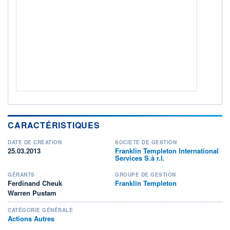
Non éligible Boursobank
ACTIF NET (EUR)
31M / 31.07.26
NOTATION MORNINGSTAR ⁽¹⁾
RISQUE DU FONDS (SRI)
4
/7
+ PORTEFEUILLE
+ LISTE
CARACTÉRISTIQUES
DATE DE CRÉATION
SOCIÉTÉ DE GESTION
25.03.2013
Franklin Templeton International
Services S.à r.l.
GÉRANTS
GROUPE DE GESTION
Ferdinand Cheuk
Franklin Templeton
Warren Pustam
CATÉGORIE GÉNÉRALE
Actions Autres