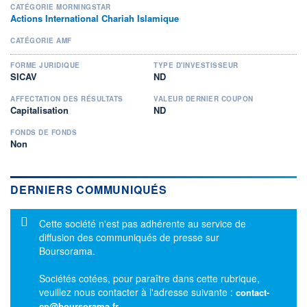
CATÉGORIE MORNINGSTAR
Actions International Chariah Islamique
CATÉGORIE AMF
FORME JURIDIQUE
TYPE D'INVESTISSEUR
SICAV
ND
AFFECTATION DES RÉSULTATS
VALEUR DERNIER COUPON
Capitalisation
ND
FONDS DE FONDS
Non
DERNIERS COMMUNIQUÉS
Message d'information
Cette société n'est pas adhérente au service de
diffusion des communiqués de presse sur
Boursorama.
Sociétés cotées, pour paraître dans cette rubrique,
veuillez nous contacter à l'adresse suivante :
contact-
cp@boursorama.fr