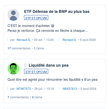
ETF Défense de la BNP au plus bas
ETF ET OPCVM
C'EST le moment d'acheter 😄​
Perso je renforce. Çà remonte en flèche à chaque
suspission d'accord dans.la guerre du moyen-orient.
par
Renaud.S.
•
30 avr.
•
13:20
Renaud.S.
•
6 août 2026
Investissement long terme tip top pour sa retraite.
LU3 ...
17
commentaires
•
1
j'aime
Liquidité dans un pea
ETF ET OPCVM
Quel titre est agréé pour rémunérer les liquidité s d'un pea
par
M7967572
•
28 juil.
•
15:16
M5637613
•
5 août 2026
7
commentaires
•
0
j'aime