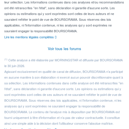
leur sélection. Les informations contenues dans ces analyses et/ou recommandations
ont été retranscrites "en l'état", sans déclaration ni garantie d'aucune sorte. Les
opinions ou estimations qui y sont exprimées sont celles de leurs auteurs et ne
sauraient refléter le point de vue de BOURSORAMA. Sous réserves des lois
applicables, ni l'information contenue, ni les analyses qui y sont exprimées ne
sauraient engager la responsabilité BOURSORAMA.
Lire les mentions légales complètes
Voir tous les forums
(1)
Cette analyse a été élaborée par MORNINGSTAR et diffusée par BOURSORAMA
le 30 juin 2026.
Agissant exclusivement en qualité de canal de diffusion, BOURSORAMA n'a participé
en aucune manière à son élaboration ni exercé aucun pouvoir discrétionnaire quant à
sa sélection. Les informations contenues dans cette analyse ont été retranscrites "en
l'état", sans déclaration ni garantie d'aucune sorte. Les opinions ou estimations qui y
sont exprimées sont celles de ses auteurs et ne sauraient refléter le point de vue de
BOURSORAMA. Sous réserves des lois applicables, ni l'information contenue, ni les
analyses qui y sont exprimées ne sauraient engager la responsabilité de
BOURSORAMA. Le contenu de l'analyse mis à disposition par BOURSORAMA est
fourni uniquement à titre d'information et n'a pas de valeur contractuelle. Il constitue
ainsi une simple aide à la décision dont l'utilisateur conserve l'absolue maîtrise.