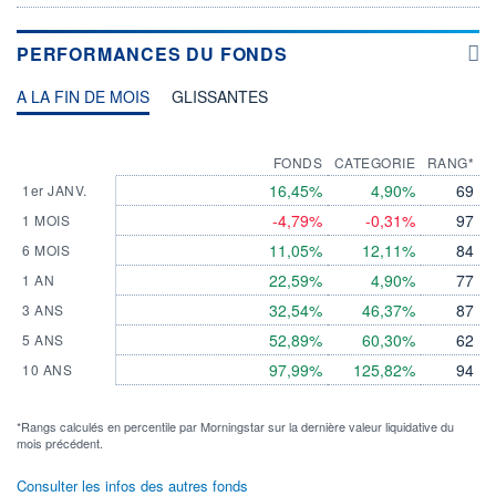
PERFORMANCES DU FONDS
A LA FIN DE MOIS
GLISSANTES
FONDS
CATEGORIE
RANG*
16,45%
4,90%
69
1er JANV.
-4,79%
-0,31%
97
1 MOIS
11,05%
12,11%
84
6 MOIS
22,59%
4,90%
77
1 AN
32,54%
46,37%
87
3 ANS
52,89%
60,30%
62
5 ANS
97,99%
125,82%
94
10 ANS
*Rangs calculés en percentile par Morningstar sur la dernière valeur liquidative du
mois précédent.
Consulter les infos des autres fonds