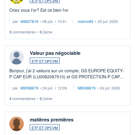
ETF ET OPCVM
Oriez vous l'or? Est ce bien l'or
par
M3627819
•
08 juil.
•
10:41
marino83
•
25 juil. 2026
3
commentaires
•
0
j'aime
Valeur pas négociable
ETF ET OPCVM
Bonjour, j'ai 2 valeurs sur un compte, GS EUROPE EQUITY-
P CAP EUR (LU0082087510) et GS PROTECTION-P CAP
EUR (LU0546913194), que je souhaite vendre. Lorsque je
par
M9598679
•
24 juil.
•
12:09
M9598679
•
24 juil. 2026
veux procéder à la vente, on me signale ...
4
commentaires
•
0
j'aime
matières premières
ETF ET OPCVM