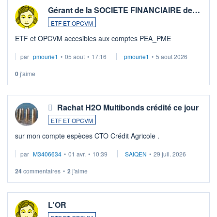
Gérant de la SOCIETE FINANCIAIRE de…
ETF ET OPCVM
ETF et OPCVM accesibles aux comptes PEA_PME
par
pmourie1
•
05 août
•
17:16
pmourie1
•
5 août 2026
0
j'aime
Rachat H2O Multibonds crédité ce jour
ETF ET OPCVM
sur mon compte espèces CTO Crédit Agricole .
par
M3406634
•
01 avr.
•
10:39
SAIQEN
•
29 juil. 2026
24
commentaires
•
2
j'aime
L'OR