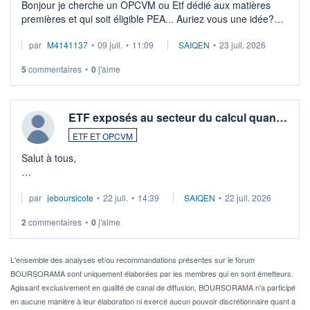
Bonjour je cherche un OPCVM ou Etf dédié aux matières
premières et qui soit éligible PEA... Auriez vous une idée?
Merci de vos conseils
par
M4141137
•
09 juil.
•
11:09
SAIQEN
•
23 juil. 2026
5
commentaires
•
0
j'aime
ETF exposés au secteur du calcul quan…
ETF ET OPCVM
Salut à tous,
Je cherche à investir sur le secteur du calcul quantique, mais
par
jeboursicote
•
22 juil.
•
14:39
SAIQEN
•
22 juil. 2026
via un ETF plutôt que des actions individuelles.
2
commentaires
•
0
j'aime
Idéalement, je voudrais qu'il soit éligible au PEA.
Pour l' ...
L'ensemble des analyses et/ou recommandations présentes sur le forum
BOURSORAMA sont uniquement élaborées par les membres qui en sont émetteurs.
Agissant exclusivement en qualité de canal de diffusion, BOURSORAMA n'a participé
en aucune manière à leur élaboration ni exercé aucun pouvoir discrétionnaire quant à