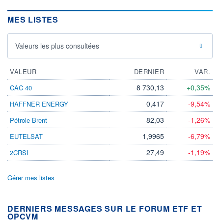
MES LISTES
Valeurs les plus consultées
VALEUR
DERNIER
VAR.
8 730,13
+0,35%
CAC 40
0,417
-9,54%
HAFFNER ENERGY
82,03
-1,26%
Pétrole Brent
1,9965
-6,79%
EUTELSAT
27,49
-1,19%
2CRSI
Gérer mes listes
DERNIERS MESSAGES SUR LE FORUM ETF ET
OPCVM