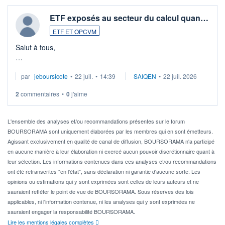
ETF exposés au secteur du calcul quan…
ETF ET OPCVM
Salut à tous,
Je cherche à investir sur le secteur du calcul quantique, mais
par
jeboursicote
•
22 juil.
•
14:39
SAIQEN
•
22 juil. 2026
via un ETF plutôt que des actions individuelles.
2
commentaires
•
0
j'aime
Idéalement, je voudrais qu'il soit éligible au PEA.
Pour l' ...
L'ensemble des analyses et/ou recommandations présentes sur le forum
BOURSORAMA sont uniquement élaborées par les membres qui en sont émetteurs.
Agissant exclusivement en qualité de canal de diffusion, BOURSORAMA n'a participé
en aucune manière à leur élaboration ni exercé aucun pouvoir discrétionnaire quant à
leur sélection. Les informations contenues dans ces analyses et/ou recommandations
ont été retranscrites "en l'état", sans déclaration ni garantie d'aucune sorte. Les
opinions ou estimations qui y sont exprimées sont celles de leurs auteurs et ne
sauraient refléter le point de vue de BOURSORAMA. Sous réserves des lois
applicables, ni l'information contenue, ni les analyses qui y sont exprimées ne
sauraient engager la responsabilité BOURSORAMA.
Lire les mentions légales complètes