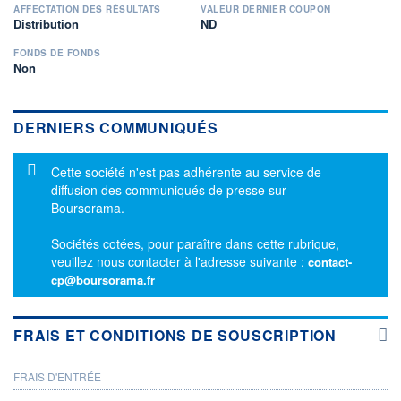
AFFECTATION DES RÉSULTATS
VALEUR DERNIER COUPON
Distribution
ND
FONDS DE FONDS
Non
DERNIERS COMMUNIQUÉS
Message d'information
Cette société n'est pas adhérente au service de
diffusion des communiqués de presse sur
Boursorama.
Sociétés cotées, pour paraître dans cette rubrique,
veuillez nous contacter à l'adresse suivante :
contact-
cp@boursorama.fr
FRAIS ET CONDITIONS DE SOUSCRIPTION
FRAIS D'ENTRÉE
PROSPECTUS