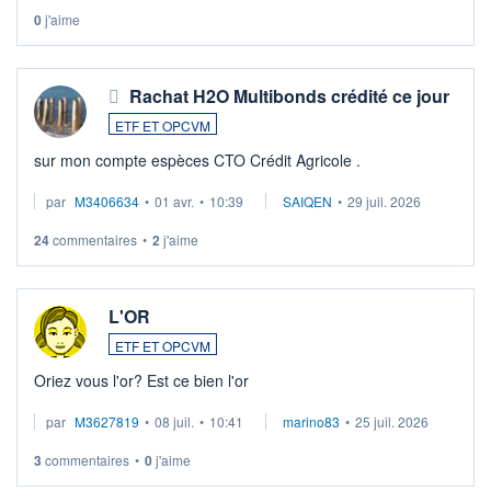
0
j'aime
Rachat H2O Multibonds crédité ce jour
ETF ET OPCVM
sur mon compte espèces CTO Crédit Agricole .
par
M3406634
•
01 avr.
•
10:39
SAIQEN
•
29 juil. 2026
24
commentaires
•
2
j'aime
L'OR
ETF ET OPCVM
Oriez vous l'or? Est ce bien l'or
par
M3627819
•
08 juil.
•
10:41
marino83
•
25 juil. 2026
3
commentaires
•
0
j'aime