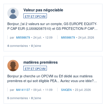
Valeur pas négociable
ETF ET OPCVM
Bonjour, j'ai 2 valeurs sur un compte, GS EUROPE EQUITY-
P CAP EUR (LU0082087510) et GS PROTECTION-P CAP
EUR (LU0546913194), que je souhaite vendre. Lorsque je
par
M9598679
•
24 juil.
•
12:09
M9598679
•
24 juil. 2026
veux procéder à la vente, on me signale ...
4
commentaires
•
0
j'aime
matières premières
ETF ET OPCVM
Bonjour je cherche un OPCVM ou Etf dédié aux matières
premières et qui soit éligible PEA... Auriez vous une idée?
Merci de vos conseils
par
M4141137
•
09 juil.
•
11:09
SAIQEN
•
23 juil. 2026
5
commentaires
•
0
j'aime