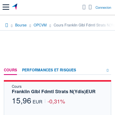
Menu
Connexion
Bourse
OPCVM
Cours Franklin Glbl Fdmtl Strats N(Y
COURS
PERFORMANCES ET RISQUES
Cours
COMPOSITION
Franklin Glbl Fdmtl Strats N(Ydis)EUR
ACTUALITÉS
15,96
-0,31%
EUR
FORUM
HISTORIQUE