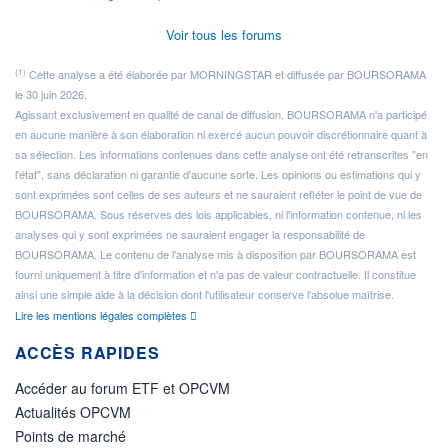
Voir tous les forums
(1)
Cette analyse a été élaborée par MORNINGSTAR et diffusée par BOURSORAMA
le 30 juin 2026.
Agissant exclusivement en qualité de canal de diffusion, BOURSORAMA n'a participé
en aucune manière à son élaboration ni exercé aucun pouvoir discrétionnaire quant à
sa sélection. Les informations contenues dans cette analyse ont été retranscrites "en
l'état", sans déclaration ni garantie d'aucune sorte. Les opinions ou estimations qui y
sont exprimées sont celles de ses auteurs et ne sauraient refléter le point de vue de
BOURSORAMA. Sous réserves des lois applicables, ni l'information contenue, ni les
analyses qui y sont exprimées ne sauraient engager la responsabilité de
BOURSORAMA. Le contenu de l'analyse mis à disposition par BOURSORAMA est
fourni uniquement à titre d'information et n'a pas de valeur contractuelle. Il constitue
ainsi une simple aide à la décision dont l'utilisateur conserve l'absolue maîtrise.
Lire les mentions légales complètes
ACCÈS RAPIDES
Accéder au forum ETF et OPCVM
Actualités OPCVM
Points de marché