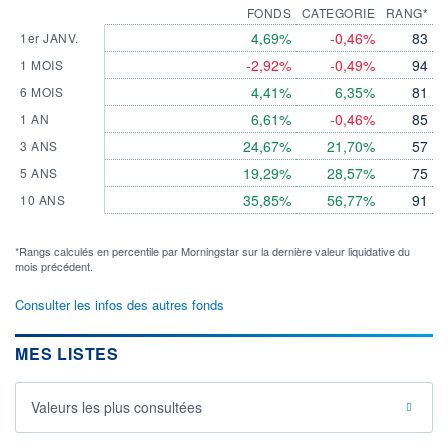
FONDS
CATEGORIE
RANG*
4,69%
-0,46%
83
1er JANV.
-2,92%
-0,49%
94
1 MOIS
4,41%
6,35%
81
6 MOIS
6,61%
-0,46%
85
1 AN
24,67%
21,70%
57
3 ANS
19,29%
28,57%
75
5 ANS
35,85%
56,77%
91
10 ANS
*Rangs calculés en percentile par Morningstar sur la dernière valeur liquidative du
mois précédent.
Consulter les infos des autres fonds
MES LISTES
Valeurs les plus consultées