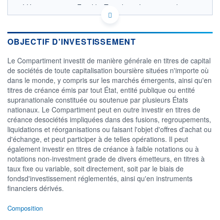
LU0889564869 - Franklin Templeton International
Services S.à r.l.
OPCVM DERNIER COURS CONNU AU 06/08/2026
Consulter le prospectus / DIC
OBJECTIF D'INVESTISSEMENT
17
Le Compartiment investit de manière générale en titres de capital
de sociétés de toute capitalisation boursière situées n'importe où
16
dans le monde, y compris sur les marchés émergents, ainsi qu'en
titres de créance émis par tout État, entité publique ou entité
15
supranationale constituée ou soutenue par plusieurs États
14
nationaux. Le Compartiment peut en outre investir en titres de
05/12
09/04
créance desociétés impliquées dans des fusions, regroupements,
liquidations et réorganisations ou faisant l'objet d'offres d'achat ou
CATÉGORIE MORNINGSTAR
d'échange, et peut participer à de telles opérations. Il peut
Allocation USD Modérée
également investir en titres de créance à faible notations ou à
notations non-investment grade de divers émetteurs, en titres à
FONDS PARTENAIRES
TARIFS PRIVILÉGIÉS
0%
taux fixe ou variable, soit directement, soit par le biais de
fondsd'investissement réglementés, ainsi qu'en instruments
ÉLIGIBILITÉ
financiers dérivés.
PEA
PEA-PME
BOURSOVIE LUX
BOURSOVIE
CTO BUSINESS
Composition
Non éligible Boursobank