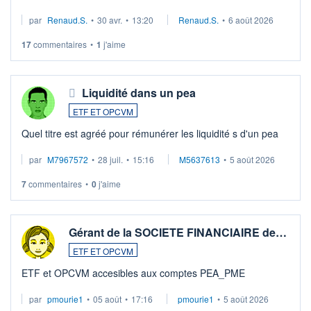
suspission d'accord dans.la guerre du moyen-orient.
par
Renaud.S.
•
30 avr.
•
13:20
Renaud.S.
•
6 août 2026
Investissement long terme tip top pour sa retraite.
LU3 ...
17
commentaires
•
1
j'aime
Liquidité dans un pea
ETF ET OPCVM
Quel titre est agréé pour rémunérer les liquidité s d'un pea
par
M7967572
•
28 juil.
•
15:16
M5637613
•
5 août 2026
7
commentaires
•
0
j'aime
Gérant de la SOCIETE FINANCIAIRE de…
ETF ET OPCVM
ETF et OPCVM accesibles aux comptes PEA_PME
par
pmourie1
•
05 août
•
17:16
pmourie1
•
5 août 2026