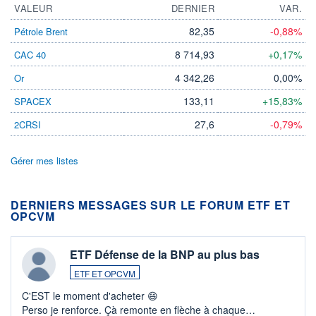
VALEUR
DERNIER
VAR.
82,35
-0,88%
Pétrole Brent
8 714,93
+0,17%
CAC 40
4 342,26
0,00%
Or
133,11
+15,83%
SPACEX
27,6
-0,79%
2CRSI
Gérer mes listes
DERNIERS MESSAGES SUR LE FORUM ETF ET
OPCVM
ETF Défense de la BNP au plus bas
ETF ET OPCVM
C'EST le moment d'acheter 😄​
Perso je renforce. Çà remonte en flèche à chaque