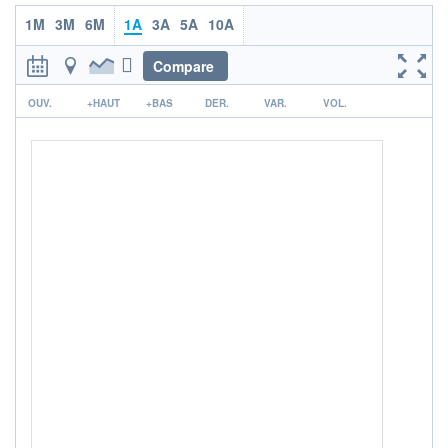
1M
3M
6M
1A
3A
5A
10A
ACTIF NET (EUR)
21M / 31.07.26
Compare
NOTATION MORNINGSTAR ⁽¹⁾
r
OUV.
+HAUT
+BAS
DER.
VAR.
VOL.
RISQUE DU FONDS (SRI)
4
/7
+ PORTEFEUILLE
+ LISTE