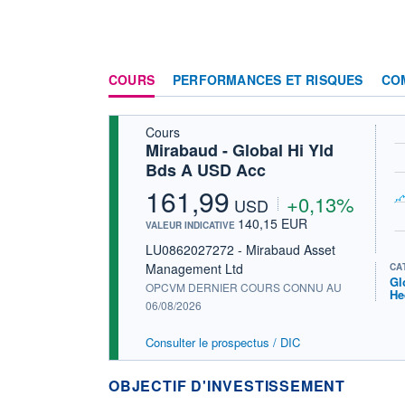
COURS
PERFORMANCES ET RISQUES
CO
Cours
Mirabaud - Global Hi Yld
Bds A USD Acc
161,99
+0,13%
USD
140,15 EUR
VALEUR INDICATIVE
LU0862027272 - Mirabaud Asset
Management Ltd
CA
Gl
OPCVM DERNIER COURS CONNU AU
He
06/08/2026
Consulter le prospectus / DIC
OBJECTIF D'INVESTISSEMENT