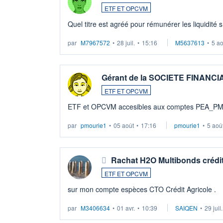
ETF ET OPCVM
Quel titre est agréé pour rémunérer les liquidité 
par
M7967572
•
28 juil.
•
15:16
M5637613
•
5 a
Gérant de la SOCIETE FINANC
ETF ET OPCVM
ETF et OPCVM accesibles aux comptes PEA_P
par
pmourie1
•
05 août
•
17:16
pmourie1
•
5 aoû
Rachat H2O Multibonds crédit
ETF ET OPCVM
sur mon compte espèces CTO Crédit Agricole .
par
M3406634
•
01 avr.
•
10:39
SAIQEN
•
29 juil