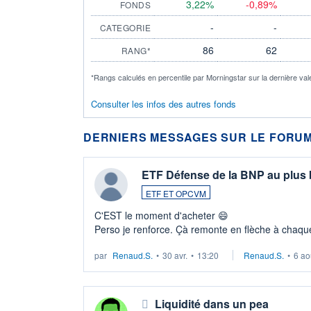
3,22%
-0,89%
FONDS
-
-
CATEGORIE
86
62
RANG*
*Rangs calculés en percentile par Morningstar sur la dernière val
Consulter les infos des autres fonds
DERNIERS MESSAGES SUR LE FORUM
ETF Défense de la BNP au plus
ETF ET OPCVM
C'EST le moment d'acheter 😄​
Perso je renforce. Çà remonte en flèche à chaque
LU3 ...
par
Renaud.S.
•
30 avr.
•
13:20
Renaud.S.
•
6 ao
Liquidité dans un pea