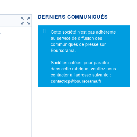
DERNIERS COMMUNIQUÉS
Message d'information
Cette société n'est pas adhérente
.
au service de diffusion des
communiqués de presse sur
Boursorama.
Sociétés cotées, pour paraître
dans cette rubrique, veuillez nous
contacter à l'adresse suivante :
contact-cp@boursorama.fr