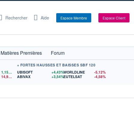
Rechercher
Aide
Espace Membre
Espace Client
Matières Premières
Forum
+ FORTES HAUSSES ET BAISSES SBF 120
1,1559
$US
UBISOFT
+4,43%
WORLDLINE
-5,12%
14,90
$US
ABIVAX
+3,54%
EUTELSAT
-4,58%