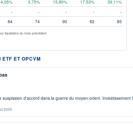
4,05%
3,75%
15,80%
17,53%
39,11%
-
-
-
-
-
84
74
90
82
85
eur liquidative du mois précédent.
 ETF ET OPCVM
 bas
 suspission d'accord dans.la guerre du moyen-orient. Investissement lo
ût 2026