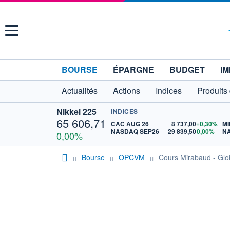
Menu
BOURSE
ÉPARGNE
BUDGET
IM
Actualités
Actions
Indices
Produits
Nikkei 225
INDICES
65 606,71
CAC AUG 26
8 737,00
+0,30%
MI
NASDAQ SEP26
29 839,50
0,00%
N
0,00%
Bourse
OPCVM
Cours Mirabaud - Glo