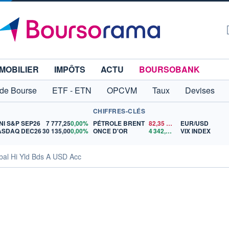
MOBILIER
IMPÔTS
ACTU
BOURSOBANK
 de Bourse
ETF - ETN
OPCVM
Taux
Devises
CHIFFRES-CLÉS
NI S&P SEP26
7 777,25
0,00%
PÉTROLE BRENT
82,35
$US
EUR/USD
ASDAQ DEC26
30 135,00
0,00%
ONCE D'OR
4 342,26
$US
VIX INDEX
bal Hi Yld Bds A USD Acc