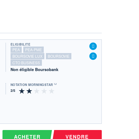
ÉLIGIBILITÉ
PEA
PEA-PME
BOURSOVIE LUX
BOURSOVIE
CTO BUSINESS
Non éligible Boursobank
NOTATION MORNINGSTAR ⁽¹⁾
ACHETER
VENDRE