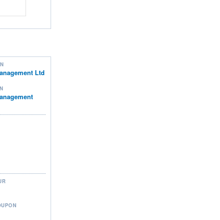
ON
anagement Ltd
N
Management
UR
OUPON