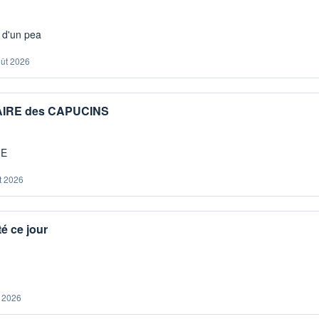
s d'un pea
oût 2026
IAIRE des CAPUCINS
ME
t 2026
é ce jour
. 2026