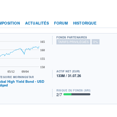
MPOSITION
ACTUALITÉS
FORUM
HISTORIQUE
FONDS PARTENAIRES
TARIFS PRIVILÉGIÉS
0%
165
160
155
150
ACTIF NET (EUR)
05/12
09/04
133M / 31.07.26
TÉGORIE MORNINGSTAR
obal High Yield Bond - USD
dged
RISQUE DU FONDS (SRI)
2
/7