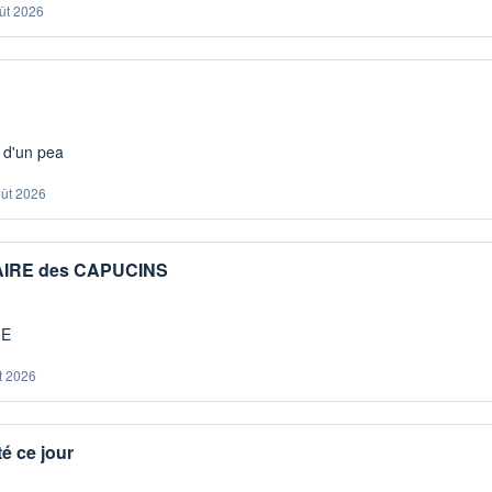
ût 2026
s d'un pea
oût 2026
IAIRE des CAPUCINS
ME
t 2026
é ce jour