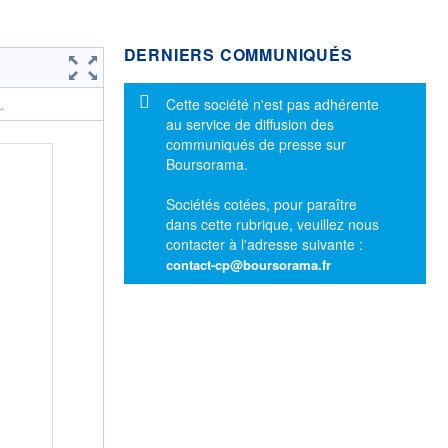
DERNIERS COMMUNIQUÉS
Message d'information
Cette société n'est pas adhérente
.
au service de diffusion des
communiqués de presse sur
Boursorama.
Sociétés cotées, pour paraître
dans cette rubrique, veuillez nous
contacter à l'adresse suivante :
contact-cp@boursorama.fr