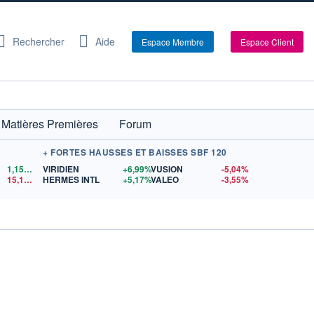
Rechercher
Aide
Espace Membre
Espace Client
Matières Premières
Forum
+ FORTES HAUSSES ET BAISSES SBF 120
1,1522
$US
VIRIDIEN
+6,99%
VUSION
-5,04%
15,15
$US
HERMES INTL
+5,17%
VALEO
-3,55%