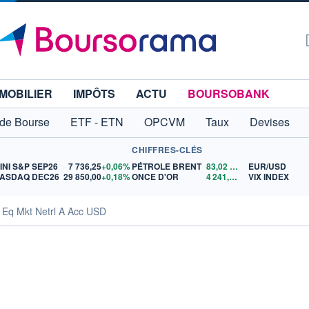
MOBILIER
IMPÔTS
ACTU
BOURSOBANK
 de Bourse
ETF - ETN
OPCVM
Taux
Devises
CHIFFRES-CLÉS
INI S&P SEP26
7 736,25
+0,06%
PÉTROLE BRENT
83,02
$US
EUR/USD
ASDAQ DEC26
29 850,00
+0,18%
ONCE D'OR
4 241,03
$US
VIX INDEX
 Eq Mkt Netrl A Acc USD