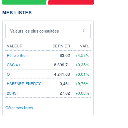
MES LISTES
Valeurs les plus consultées
VALEUR
DERNIER
VAR.
83,02
+4,53%
Pétrole Brent
8 699,71
+0,35%
CAC 40
4 241,03
+0,01%
Or
0,461
+9,76%
HAFFNER ENERGY
27,82
+0,80%
2CRSI
Gérer mes listes