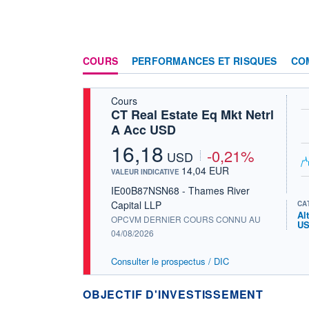
COURS
PERFORMANCES ET RISQUES
CO
Cours
CT Real Estate Eq Mkt Netrl
A Acc USD
16,18
-0,21%
USD
14,04 EUR
VALEUR INDICATIVE
IE00B87NSN68 - Thames River
Capital LLP
CA
Al
OPCVM DERNIER COURS CONNU AU
U
04/08/2026
Consulter le prospectus / DIC
OBJECTIF D'INVESTISSEMENT