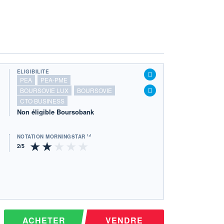
ÉLIGIBILITÉ
PEA
PEA-PME
BOURSOVIE LUX
BOURSOVIE
CTO BUSINESS
Non éligible Boursobank
NOTATION MORNINGSTAR ⁽¹⁾
ACHETER
VENDRE