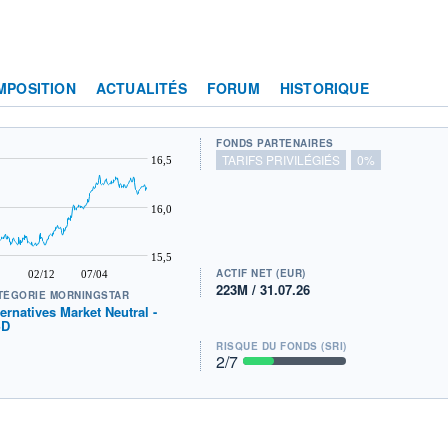
MPOSITION
ACTUALITÉS
FORUM
HISTORIQUE
FONDS PARTENAIRES
TARIFS PRIVILÉGIÉS
0%
16,5
16,0
15,5
ACTIF NET (EUR)
02/12
07/04
223M / 31.07.26
TÉGORIE MORNINGSTAR
ternatives Market Neutral -
SD
RISQUE DU FONDS (SRI)
2
/7