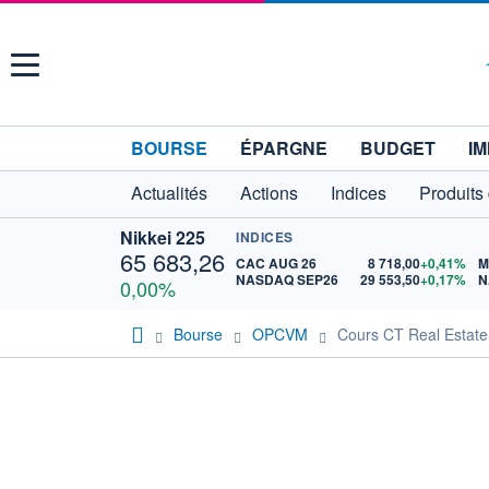
Menu
BOURSE
ÉPARGNE
BUDGET
IM
Actualités
Actions
Indices
Produits
Nikkei 225
INDICES
65 683,26
CAC AUG 26
8 718,00
+0,41%
M
NASDAQ SEP26
29 553,50
+0,17%
N
0,00%
Bourse
OPCVM
Cours CT Real Estate