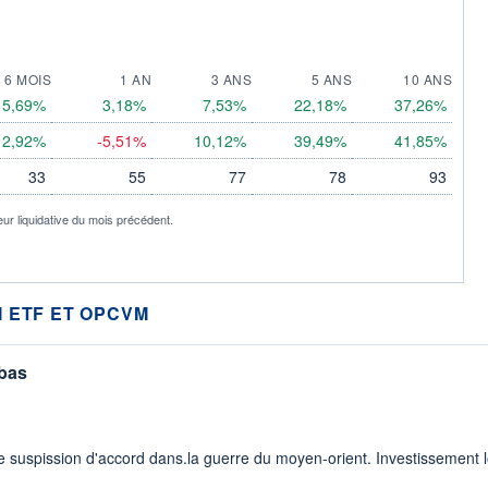
6 MOIS
1 AN
3 ANS
5 ANS
10 ANS
5,69%
3,18%
7,53%
22,18%
37,26%
2,92%
-5,51%
10,12%
39,49%
41,85%
33
55
77
78
93
eur liquidative du mois précédent.
 ETF ET OPCVM
 bas
 suspission d'accord dans.la guerre du moyen-orient. Investissement lo