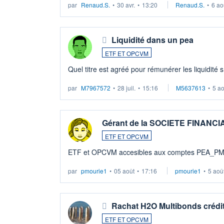
par
Renaud.S.
•
30 avr.
•
13:20
Renaud.S.
•
6 ao
Liquidité dans un pea
ETF ET OPCVM
Quel titre est agréé pour rémunérer les liquidité 
par
M7967572
•
28 juil.
•
15:16
M5637613
•
5 a
Gérant de la SOCIETE FINANC
ETF ET OPCVM
ETF et OPCVM accesibles aux comptes PEA_P
par
pmourie1
•
05 août
•
17:16
pmourie1
•
5 aoû
Rachat H2O Multibonds crédit
ETF ET OPCVM