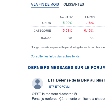
A LA FIN DE MOIS
GLISSANTES
1er JANV.
1 MOIS
5,00%
-1,18%
FONDS
-5,51%
-0,13%
CATEGORIE
28
56
RANG*
*Rangs calculés en percentile par Morningstar sur la dernière val
Consulter les infos des autres fonds
DERNIERS MESSAGES SUR LE FORUM
ETF Défense de la BNP au plus
ETF ET OPCVM
C'EST le moment d'acheter 😄​
Perso je renforce. Çà remonte en flèche à chaque
LU3 ...