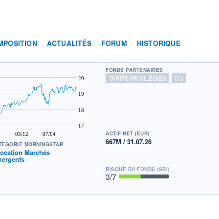
MPOSITION
ACTUALITÉS
FORUM
HISTORIQUE
FONDS PARTENAIRES
TARIFS PRIVILÉGIÉS
0%
20
19
18
17
ACTIF NET (EUR)
03/12
07/04
667M / 31.07.26
TÉGORIE MORNINGSTAR
location Marchés
ergents
RISQUE DU FONDS (SRI)
3
/7