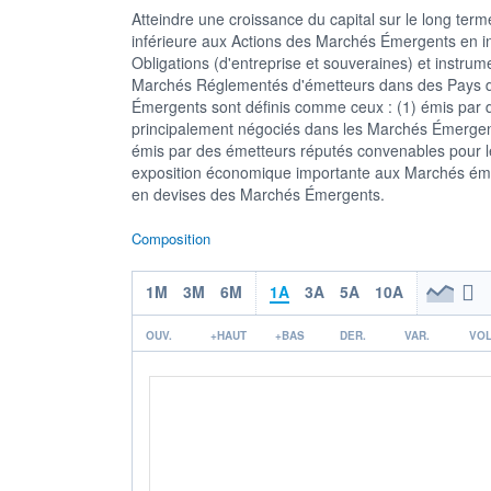
Atteindre une croissance du capital sur le long term
inférieure aux Actions des Marchés Émergents en inv
Obligations (d'entreprise et souveraines) et instru
Marchés Réglementés d'émetteurs dans des Pays d'I
Émergents sont définis comme ceux : (1) émis par 
principalement négociés dans les Marchés Émergent
émis par des émetteurs réputés convenables pour l
exposition économique importante aux Marchés émerge
en devises des Marchés Émergents.
Composition
1M
3M
6M
1A
3A
5A
10A
OUV.
+HAUT
+BAS
DER.
VAR.
VOL