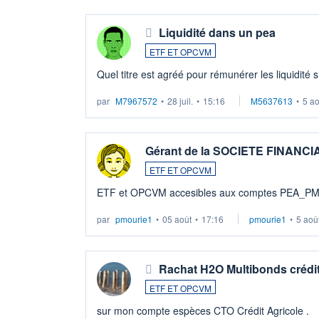
Liquidité dans un pea
ETF ET OPCVM
Quel titre est agréé pour rémunérer les liquidité 
par
M7967572
•
28 juil.
•
15:16
M5637613
•
5 a
Gérant de la SOCIETE FINANC
ETF ET OPCVM
ETF et OPCVM accesibles aux comptes PEA_P
par
pmourie1
•
05 août
•
17:16
pmourie1
•
5 aoû
Rachat H2O Multibonds crédit
ETF ET OPCVM
sur mon compte espèces CTO Crédit Agricole .