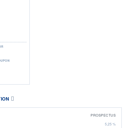
UR
OUPON
TION
PROSPECTUS
5,25 %