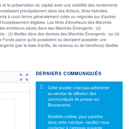
e et la préservation du capital avec une volatilité des rendements
estissant principalement dans des Actions, titres hybrides,
ments à court terme généralement cotés ou négociés sur d'autres
nvestissement éligibles. Les titres d'émetteurs des Marchés
des émetteurs situés dans des Marchés Émergents ; (2)
s ; (3) libellés dans des devises des Marchés Émergents ; ou (4)
e Fonds parce qu'ils possèdent ou devraient posséder une
nts (par le biais d'actifs, de revenus ou de bénéfices) libellés
DERNIERS COMMUNIQUÉS
Message d'information
Cette société n'est pas adhérente
.
au service de diffusion des
communiqués de presse sur
Boursorama.
Sociétés cotées, pour paraître
dans cette rubrique, veuillez nous
contacter à l'adresse suivante :