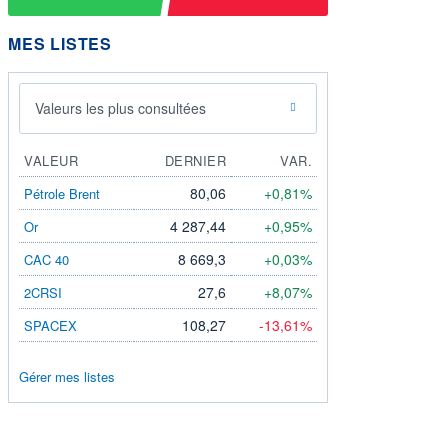
MES LISTES
Valeurs les plus consultées
VALEUR
DERNIER
VAR.
80,06
+0,81%
Pétrole Brent
4 287,44
+0,95%
Or
8 669,3
+0,03%
CAC 40
27,6
+8,07%
2CRSI
108,27
-13,61%
SPACEX
Gérer mes listes