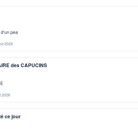
s d'un pea
oût 2026
IAIRE des CAPUCINS
ME
t 2026
é ce jour