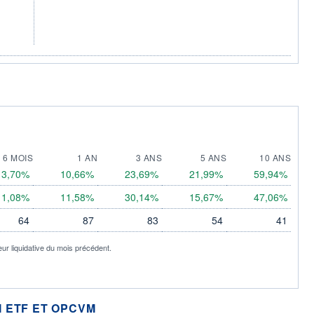
6 MOIS
1 AN
3 ANS
5 ANS
10 ANS
3,70%
10,66%
23,69%
21,99%
59,94%
11,08%
11,58%
30,14%
15,67%
47,06%
64
87
83
54
41
eur liquidative du mois précédent.
 ETF ET OPCVM