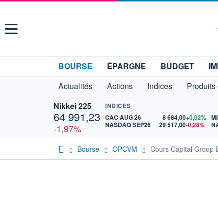
Menu
BOURSE
ÉPARGNE
BUDGET
IM
Actualités
Actions
Indices
Produits
Nikkei 225
INDICES
64 991,23
CAC AUG 26
8 684,00
+0,02%
MI
NASDAQ SEP26
29 517,00
-0,28%
N
-1,97%
Bourse
OPCVM
Cours Capital Group 