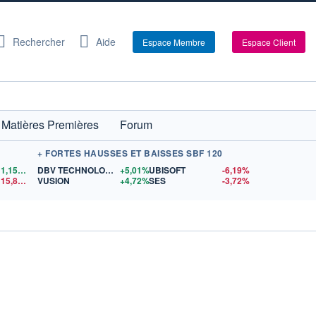
Rechercher
Aide
Espace Membre
Espace Client
Matières Premières
Forum
+ FORTES HAUSSES ET BAISSES SBF 120
1,1556
$US
DBV TECHNOLOGIES
+5,01%
UBISOFT
-6,19%
15,81
$US
VUSION
+4,72%
SES
-3,72%