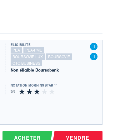
ÉLIGIBILITÉ
PEA
PEA-PME
BOURSOVIE LUX
BOURSOVIE
CTO BUSINESS
Non éligible Boursobank
NOTATION MORNINGSTAR ⁽¹⁾
ACHETER
VENDRE