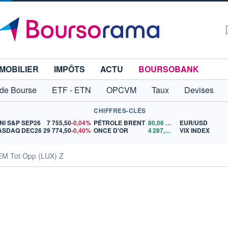
MOBILIER
IMPÔTS
ACTU
BOURSOBANK
 de Bourse
ETF - ETN
OPCVM
Taux
Devises
CHIFFRES-CLÉS
NI S&P SEP26
7 755,50
-0,04%
PÉTROLE BRENT
80,06
$US
EUR/USD
ASDAQ DEC26
29 774,50
-0,40%
ONCE D'OR
4 287,44
$US
VIX INDEX
EM Tot Opp (LUX) Z