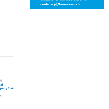
contact-cp@boursorama.fr
ON
nal
any Sàrl
N