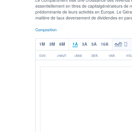
essentiellement en titres de capitalgénérateurs de 
prédominante de leurs activités en Europe. Le Gérant
matière de taux deversement de dividendes en parall
Composition
1M
3M
6M
1A
3A
5A
10A
OUV.
+HAUT
+BAS
DER.
VAR.
VOL