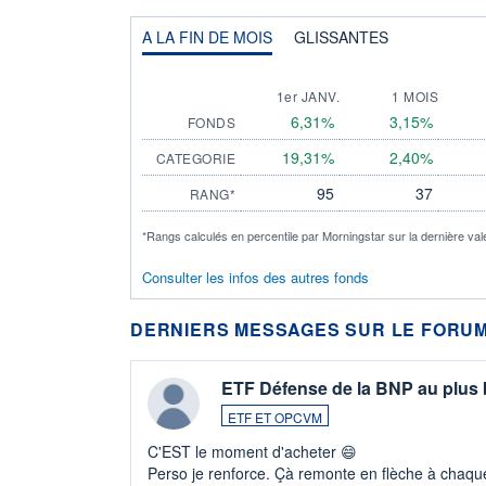
A LA FIN DE MOIS
GLISSANTES
1er JANV.
1 MOIS
6,31%
3,15%
FONDS
19,31%
2,40%
CATEGORIE
95
37
RANG*
*Rangs calculés en percentile par Morningstar sur la dernière val
Consulter les infos des autres fonds
DERNIERS MESSAGES SUR LE FORUM
ETF Défense de la BNP au plus
ETF ET OPCVM
C'EST le moment d'acheter 😄​
Perso je renforce. Çà remonte en flèche à chaque