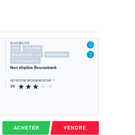
ÉLIGIBILITÉ
PEA
PEA-PME
BOURSOVIE LUX
BOURSOVIE
CTO BUSINESS
Non éligible Boursobank
NOTATION MORNINGSTAR ⁽¹⁾
ACHETER
VENDRE