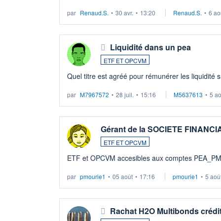
LU3 ...
par
Renaud.S.
•
30 avr.
•
13:20
Renaud.S.
•
6 ao
Liquidité dans un pea
ETF ET OPCVM
Quel titre est agréé pour rémunérer les liquidité 
par
M7967572
•
28 juil.
•
15:16
M5637613
•
5 a
Gérant de la SOCIETE FINANC
ETF ET OPCVM
ETF et OPCVM accesibles aux comptes PEA_P
par
pmourie1
•
05 août
•
17:16
pmourie1
•
5 aoû
Rachat H2O Multibonds crédit