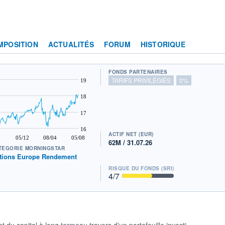
MPOSITION
ACTUALITÉS
FORUM
HISTORIQUE
FONDS PARTENAIRES
TARIFS PRIVILÉGIÉS
0%
19
18
17
16
ACTIF NET (EUR)
05/12
08/04
05/08
62M / 31.07.26
TÉGORIE MORNINGSTAR
tions Europe Rendement
RISQUE DU FONDS (SRI)
4
/7
du capital à long termeau travers d'un portefeuille investi