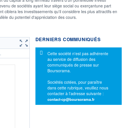
revenu de sociétés ayant leur siège social ou exerçantune part
 ciblera les investissements qu'il considère les plus attractifs en
èle du potentiel d'appréciation des cours.
DERNIERS COMMUNIQUÉS
Message d'information
Cette société n'est pas adhérente
.
au service de diffusion des
communiqués de presse sur
Boursorama.
Sociétés cotées, pour paraître
dans cette rubrique, veuillez nous
contacter à l'adresse suivante :
contact-cp@boursorama.fr