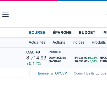
Menu
BOURSE
ÉPARGNE
BUDGET
IM
Actualités
Actions
Indices
Produits
CAC 40
INDICES
8 714,93
DOW JONES
54 036,93
+0,28%
NIKK
NASDAQ
26 690,62
+1,30%
EURO
+0,17%
Bourse
OPCVM
Cours Fidelity Europ