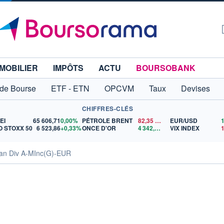
MOBILIER
IMPÔTS
ACTU
BOURSOBANK
 de Bourse
ETF - ETN
OPCVM
Taux
Devises
CHIFFRES-CLÉS
EI
65 606,71
0,00%
PÉTROLE BRENT
82,35
$US
EUR/USD
 STOXX 50
6 523,86
+0,33%
ONCE D'OR
4 342,26
$US
VIX INDEX
ean Div A-MInc(G)-EUR