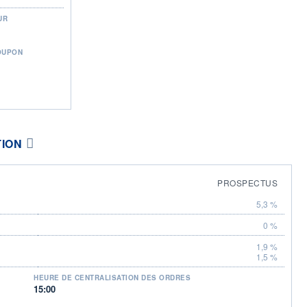
UR
OUPON
TION
PROSPECTUS
5,3 %
0 %
1,9 %
1,5 %
HEURE DE CENTRALISATION DES ORDRES
15:00