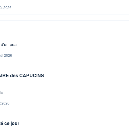
ût 2026
s d'un pea
oût 2026
IAIRE des CAPUCINS
ME
t 2026
é ce jour