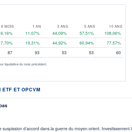
6 MOIS
1 AN
3 ANS
5 ANS
10 ANS
6,16%
11,07%
44,09%
57,51%
108,06%
7,70%
19,31%
44,92%
60,94%
77,57%
87
93
53
53
60
eur liquidative du mois précédent.
 ETF ET OPCVM
 bas
 suspission d'accord dans.la guerre du moyen-orient. Investissement lo