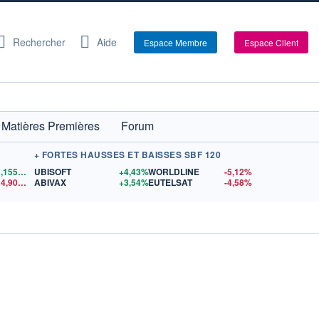
Rechercher
Aide
Espace Membre
Espace Client
Matières Premières
Forum
+ FORTES HAUSSES ET BAISSES SBF 120
1,1559
$US
UBISOFT
+4,43%
WORLDLINE
-5,12%
14,90
$US
ABIVAX
+3,54%
EUTELSAT
-4,58%