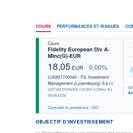
COURS
PERFORMANCES ET RISQUES
CO
Cours
Fidelity European Div A-
MInc(G)-EUR
18,05
0,00%
EUR
LU0857700040 - FIL Investment
Management (Luxembourg) S.à r.l.
CA
OPCVM DERNIER COURS CONNU AU
Ac
06/08/2026
Consulter le prospectus / DIC
OBJECTIF D'INVESTISSEMENT
Le Compartiment vise une croissance des revenus et 