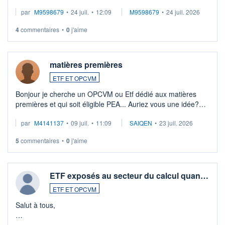
EUR (LU0546913194), que je souhaite vendre. Lorsque je
par
M9598679
•
24 juil.
•
12:09
M9598679
•
24 juil. 2026
veux procéder à la vente, on me signale ...
4
commentaires
•
0
j'aime
matières premières
ETF ET OPCVM
Bonjour je cherche un OPCVM ou Etf dédié aux matières
premières et qui soit éligible PEA... Auriez vous une idée?
Merci de vos conseils
par
M4141137
•
09 juil.
•
11:09
SAIQEN
•
23 juil. 2026
5
commentaires
•
0
j'aime
ETF exposés au secteur du calcul quan…
ETF ET OPCVM
Salut à tous,