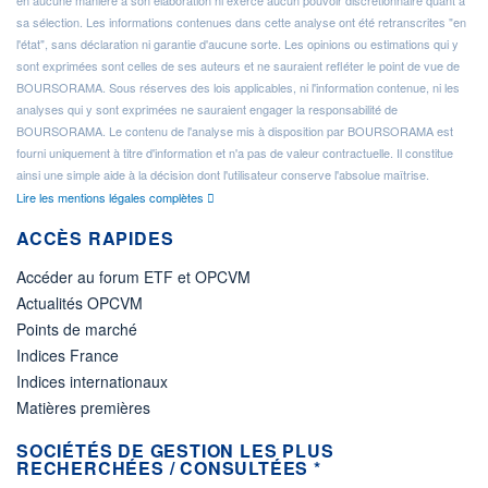
en aucune manière à son élaboration ni exercé aucun pouvoir discrétionnaire quant à
sa sélection. Les informations contenues dans cette analyse ont été retranscrites "en
l'état", sans déclaration ni garantie d'aucune sorte. Les opinions ou estimations qui y
sont exprimées sont celles de ses auteurs et ne sauraient refléter le point de vue de
BOURSORAMA. Sous réserves des lois applicables, ni l'information contenue, ni les
analyses qui y sont exprimées ne sauraient engager la responsabilité de
BOURSORAMA. Le contenu de l'analyse mis à disposition par BOURSORAMA est
fourni uniquement à titre d'information et n'a pas de valeur contractuelle. Il constitue
ainsi une simple aide à la décision dont l'utilisateur conserve l'absolue maîtrise.
Lire les mentions légales complètes
ACCÈS RAPIDES
Accéder au forum ETF et OPCVM
Actualités OPCVM
Points de marché
Indices France
Indices internationaux
Matières premières
SOCIÉTÉS DE GESTION LES PLUS
RECHERCHÉES / CONSULTÉES *