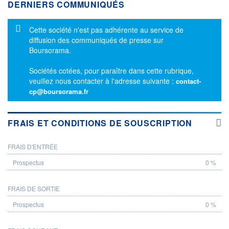
DERNIERS COMMUNIQUÉS
Message d'information
Cette société n'est pas adhérente au service de
diffusion des communiqués de presse sur
Boursorama.
Sociétés cotées, pour paraître dans cette rubrique,
veuillez nous contacter à l'adresse suivante :
contact-
cp@boursorama.fr
FRAIS ET CONDITIONS DE SOUSCRIPTION
FRAIS D'ENTRÉE
PROSPECTUS
0 %
FRAIS DE SORTIE
0 %