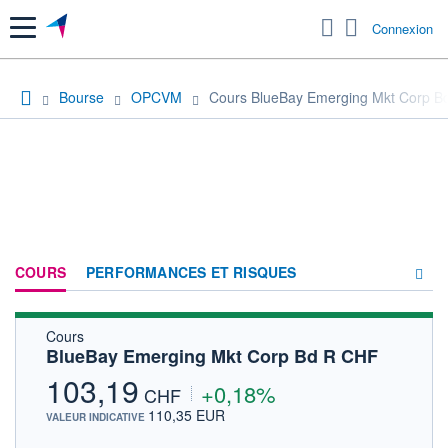
Menu
Connexion
Bourse
OPCVM
Cours BlueBay Emerging Mkt Corp B
COURS
PERFORMANCES ET RISQUES
Cours
COMPOSITION
BlueBay Emerging Mkt Corp Bd R CHF
ACTUALITÉS
103,19
+0,18%
CHF
FORUM
110,35 EUR
VALEUR INDICATIVE
HISTORIQUE