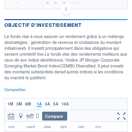
LU0605619310 - BlueBay Funds Management
Company S.A.
OPCVM DERNIER COURS CONNU AU 05/08/2026
Consulter le prospectus / DIC
OBJECTIF D'INVESTISSEMENT
106
Le fonds vise à vous assurer un rendement grâce à un mélange
destratégies : génération de revenus et croissance du montant
104
initialinvesti. Il investit principalement dans des obligations qui
versent unintérêt fixe.Le fonds vise des rendements meilleurs que
102
ceux de son indice deréférence, l'indice JP Morgan Corporate
100
Emerging Market Bond Index(CEMBI) Diversified. Il peut investir
03/12
02/04
04/08
des montants substantiels dansd'autres indices si les conditions
du marché le justifient.
CATÉGORIE MORNINGSTAR
Global Emerging Markets
Composition
Corporate Bond - CHF
Hedged
1M
3M
6M
1A
3A
5A
10A
FONDS PARTENAIRES
TARIFS PRIVILÉGIÉS
0%
Compare
ÉLIGIBILITÉ
PEA
PEA-PME
BOURSOVIE LUX
BOURSOVIE
r
OUV.
+HAUT
+BAS
DER.
VAR.
VOL.
CTO BUSINESS