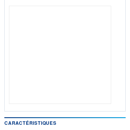
Non éligible Boursobank
ACTIF NET (EUR)
115M / 31.07.26
NOTATION MORNINGSTAR ⁽¹⁾
RISQUE DU FONDS (SRI)
2
/7
+ PORTEFEUILLE
+ LISTE
CARACTÉRISTIQUES