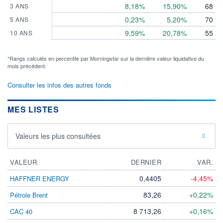
8,18%
15,90%
68
3 ANS
0,23%
5,20%
70
5 ANS
9,59%
20,78%
55
10 ANS
*Rangs calculés en percentile par Morningstar sur la dernière valeur liquidative du
mois précédent.
Consulter les infos des autres fonds
MES LISTES
Valeurs les plus consultées
VALEUR
DERNIER
VAR.
0,4405
-4,45%
HAFFNER ENERGY
83,26
+0,22%
Pétrole Brent
8 713,26
+0,16%
CAC 40