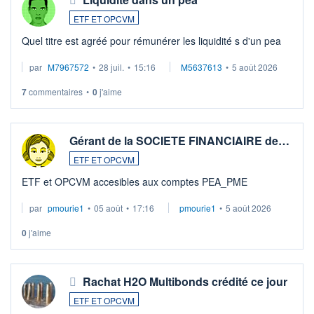
ETF ET OPCVM
Quel titre est agréé pour rémunérer les liquidité s d'un pea
par
M7967572
•
28 juil.
•
15:16
M5637613
•
5 août 2026
7
commentaires
•
0
j'aime
Gérant de la SOCIETE FINANCIAIRE de…
ETF ET OPCVM
ETF et OPCVM accesibles aux comptes PEA_PME
par
pmourie1
•
05 août
•
17:16
pmourie1
•
5 août 2026
0
j'aime
Rachat H2O Multibonds crédité ce jour
ETF ET OPCVM