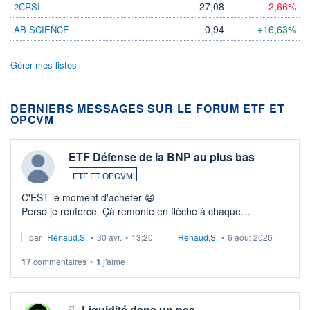
27,08
-2,66%
2CRSI
0,94
+16,63%
AB SCIENCE
Gérer mes listes
DERNIERS MESSAGES SUR LE FORUM ETF ET
OPCVM
ETF Défense de la BNP au plus bas
ETF ET OPCVM
C'EST le moment d'acheter 😄​
Perso je renforce. Çà remonte en flèche à chaque
suspission d'accord dans.la guerre du moyen-orient.
par
Renaud.S.
•
30 avr.
•
13:20
Renaud.S.
•
6 août 2026
Investissement long terme tip top pour sa retraite.
LU3 ...
17
commentaires
•
1
j'aime
Liquidité dans un pea