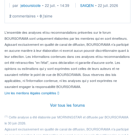
Je cherche à investir sur le secteur du calcul quantique, mais
par
jeboursicote
•
22 juil.
•
14:39
SAIQEN
•
22 juil. 2026
via un ETF plutôt que des actions individuelles.
2
commentaires
•
0
j'aime
Idéalement, je voudrais qu'il soit éligible au PEA.
Pour l' ...
L'ensemble des analyses et/ou recommandations présentes sur le forum
BOURSORAMA sont uniquement élaborées par les membres qui en sont émetteurs.
Agissant exclusivement en qualité de canal de diffusion, BOURSORAMA n'a participé
en aucune manière à leur élaboration ni exercé aucun pouvoir discrétionnaire quant à
leur sélection. Les informations contenues dans ces analyses et/ou recommandations
ont été retranscrites "en l'état", sans déclaration ni garantie d'aucune sorte. Les
opinions ou estimations qui y sont exprimées sont celles de leurs auteurs et ne
sauraient refléter le point de vue de BOURSORAMA. Sous réserves des lois
applicables, ni l'information contenue, ni les analyses qui y sont exprimées ne
sauraient engager la responsabilité BOURSORAMA.
Lire les mentions légales complètes
Voir tous les forums
(1)
Cette analyse a été élaborée par MORNINGSTAR et diffusée par BOURSORAMA
le 30 juin 2026.
Agissant exclusivement en qualité de canal de diffusion, BOURSORAMA n'a participé