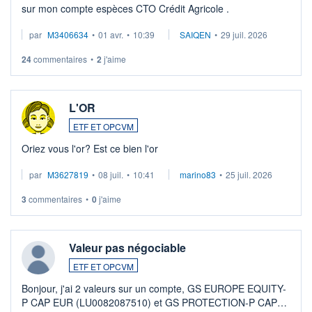
sur mon compte espèces CTO Crédit Agricole .
par
M3406634
•
01 avr.
•
10:39
SAIQEN
•
29 juil. 2026
24
commentaires
•
2
j'aime
L'OR
ETF ET OPCVM
Oriez vous l'or? Est ce bien l'or
par
M3627819
•
08 juil.
•
10:41
marino83
•
25 juil. 2026
3
commentaires
•
0
j'aime
Valeur pas négociable
ETF ET OPCVM
Bonjour, j'ai 2 valeurs sur un compte, GS EUROPE EQUITY-
P CAP EUR (LU0082087510) et GS PROTECTION-P CAP