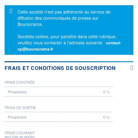
Message d'information
Cette société n'est pas adhérente au service de
diffusion des communiqués de presse sur
Boursorama.
Sociétés cotées, pour paraître dans cette rubrique,
veuillez nous contacter à l'adresse suivante :
contact-
cp@boursorama.fr
FRAIS ET CONDITIONS DE SOUSCRIPTION
FRAIS D'ENTRÉE
PROSPECTUS
5 %
FRAIS DE SORTIE
0 %
FRAIS COURANT
dont frais de gestion