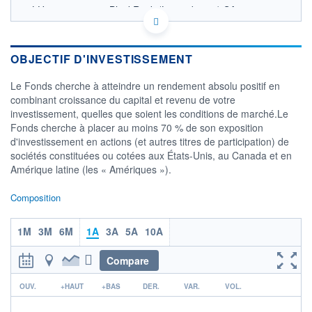
LU0765562458 - BlackRock (Luxembourg) SA
OPCVM DERNIER COURS CONNU AU 06/08/2026
Consulter le prospectus / DIC
OBJECTIF D'INVESTISSEMENT
170
Le Fonds cherche à atteindre un rendement absolu positif en
160
combinant croissance du capital et revenu de votre
investissement, quelles que soient les conditions de marché.Le
150
Fonds cherche à placer au moins 70 % de son exposition
140
d'investissement en actions (et autres titres de participation) de
03/12
07/04
05/08
sociétés constituées ou cotées aux États-Unis, au Canada et en
Amérique latine (les « Amériques »).
CATÉGORIE MORNINGSTAR
Alternatives Market Neutral
Composition
- Autres
FONDS PARTENAIRES
1M
3M
6M
1A
3A
5A
10A
TARIFS PRIVILÉGIÉS
0%
ÉLIGIBILITÉ
Compare
PEA
PEA-PME
BOURSOVIE LUX
BOURSOVIE
r
CTO BUSINESS
OUV.
+HAUT
+BAS
DER.
VAR.
VOL.
Non éligible Boursobank