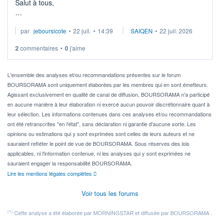
Salut à tous,
Je cherche à investir sur le secteur du calcul quantique, mais
par
jeboursicote
•
22 juil.
•
14:39
SAIQEN
•
22 juil. 2026
via un ETF plutôt que des actions individuelles.
2
commentaires
•
0
j'aime
Idéalement, je voudrais qu'il soit éligible au PEA.
Pour l' ...
L'ensemble des analyses et/ou recommandations présentes sur le forum
BOURSORAMA sont uniquement élaborées par les membres qui en sont émetteurs.
Agissant exclusivement en qualité de canal de diffusion, BOURSORAMA n'a participé
en aucune manière à leur élaboration ni exercé aucun pouvoir discrétionnaire quant à
leur sélection. Les informations contenues dans ces analyses et/ou recommandations
ont été retranscrites "en l'état", sans déclaration ni garantie d'aucune sorte. Les
opinions ou estimations qui y sont exprimées sont celles de leurs auteurs et ne
sauraient refléter le point de vue de BOURSORAMA. Sous réserves des lois
applicables, ni l'information contenue, ni les analyses qui y sont exprimées ne
sauraient engager la responsabilité BOURSORAMA.
Lire les mentions légales complètes
Voir tous les forums
(1)
Cette analyse a été élaborée par MORNINGSTAR et diffusée par BOURSORAMA .