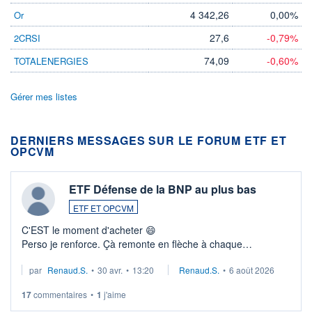
4 342,26
0,00%
Or
27,6
-0,79%
2CRSI
74,09
-0,60%
TOTALENERGIES
Gérer mes listes
DERNIERS MESSAGES SUR LE FORUM ETF ET
OPCVM
ETF Défense de la BNP au plus bas
ETF ET OPCVM
C'EST le moment d'acheter 😄​
Perso je renforce. Çà remonte en flèche à chaque
suspission d'accord dans.la guerre du moyen-orient.
par
Renaud.S.
•
30 avr.
•
13:20
Renaud.S.
•
6 août 2026
Investissement long terme tip top pour sa retraite.
LU3 ...
17
commentaires
•
1
j'aime