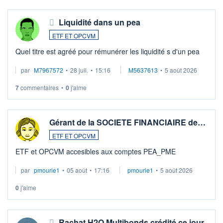
Liquidité dans un pea
ETF ET OPCVM
Quel titre est agréé pour rémunérer les liquidité s d'un pea
par
M7967572
•
28 juil.
•
15:16
M5637613
•
5 août 2026
7
commentaires
•
0
j'aime
Gérant de la SOCIETE FINANCIAIRE de…
ETF ET OPCVM
ETF et OPCVM accesibles aux comptes PEA_PME
par
pmourie1
•
05 août
•
17:16
pmourie1
•
5 août 2026
0
j'aime
Rachat H2O Multibonds crédité ce jour