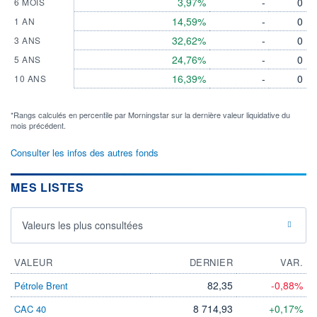
3,97%
-
0
6 MOIS
14,59%
-
0
1 AN
32,62%
-
0
3 ANS
24,76%
-
0
5 ANS
16,39%
-
0
10 ANS
*Rangs calculés en percentile par Morningstar sur la dernière valeur liquidative du
mois précédent.
Consulter les infos des autres fonds
MES LISTES
Valeurs les plus consultées
VALEUR
DERNIER
VAR.
82,35
-0,88%
Pétrole Brent
8 714,93
+0,17%
CAC 40