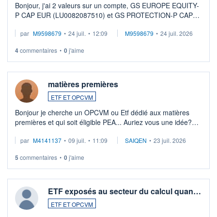
Bonjour, j'ai 2 valeurs sur un compte, GS EUROPE EQUITY-
P CAP EUR (LU0082087510) et GS PROTECTION-P CAP
EUR (LU0546913194), que je souhaite vendre. Lorsque je
par
M9598679
•
24 juil.
•
12:09
M9598679
•
24 juil. 2026
veux procéder à la vente, on me signale ...
4
commentaires
•
0
j'aime
matières premières
ETF ET OPCVM
Bonjour je cherche un OPCVM ou Etf dédié aux matières
premières et qui soit éligible PEA... Auriez vous une idée?
Merci de vos conseils
par
M4141137
•
09 juil.
•
11:09
SAIQEN
•
23 juil. 2026
5
commentaires
•
0
j'aime
ETF exposés au secteur du calcul quan…
ETF ET OPCVM