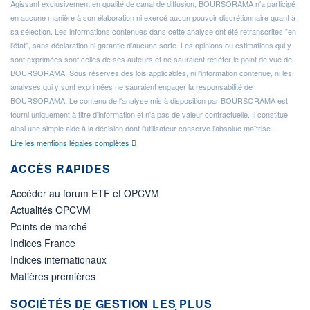
Agissant exclusivement en qualité de canal de diffusion, BOURSORAMA n'a participé
en aucune manière à son élaboration ni exercé aucun pouvoir discrétionnaire quant à
sa sélection. Les informations contenues dans cette analyse ont été retranscrites "en
l'état", sans déclaration ni garantie d'aucune sorte. Les opinions ou estimations qui y
sont exprimées sont celles de ses auteurs et ne sauraient refléter le point de vue de
BOURSORAMA. Sous réserves des lois applicables, ni l'information contenue, ni les
analyses qui y sont exprimées ne sauraient engager la responsabilité de
BOURSORAMA. Le contenu de l'analyse mis à disposition par BOURSORAMA est
fourni uniquement à titre d'information et n'a pas de valeur contractuelle. Il constitue
ainsi une simple aide à la décision dont l'utilisateur conserve l'absolue maîtrise.
Lire les mentions légales complètes
ACCÈS RAPIDES
Accéder au forum ETF et OPCVM
Actualités OPCVM
Points de marché
Indices France
Indices internationaux
Matières premières
SOCIÉTÉS DE GESTION LES PLUS