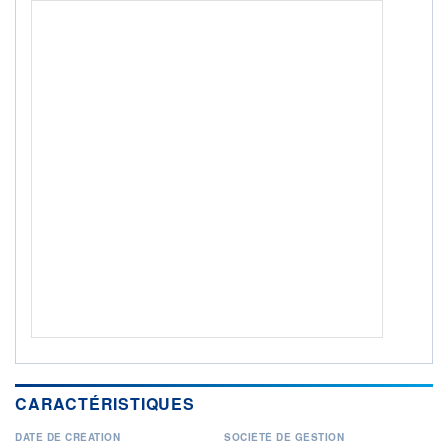
ACTIF NET (EUR)
1 828M / 31.07.26
NOTATION MORNINGSTAR ⁽¹⁾
RISQUE DU FONDS (SRI)
3
/7
+ PORTEFEUILLE
+ LISTE
CARACTÉRISTIQUES
DATE DE CRÉATION
SOCIÉTÉ DE GESTION