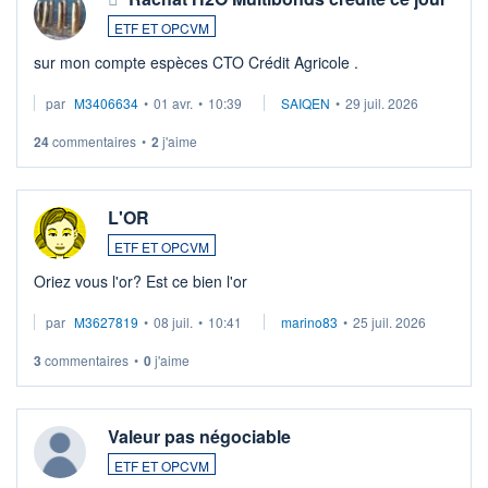
ETF ET OPCVM
sur mon compte espèces CTO Crédit Agricole .
par
M3406634
•
01 avr.
•
10:39
SAIQEN
•
29 juil. 2026
24
commentaires
•
2
j'aime
L'OR
ETF ET OPCVM
Oriez vous l'or? Est ce bien l'or
par
M3627819
•
08 juil.
•
10:41
marino83
•
25 juil. 2026
3
commentaires
•
0
j'aime
Valeur pas négociable
ETF ET OPCVM