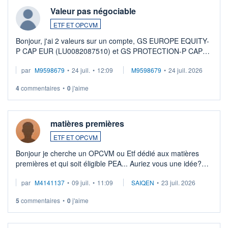
Valeur pas négociable
ETF ET OPCVM
Bonjour, j'ai 2 valeurs sur un compte, GS EUROPE EQUITY-
P CAP EUR (LU0082087510) et GS PROTECTION-P CAP
EUR (LU0546913194), que je souhaite vendre. Lorsque je
par
M9598679
•
24 juil.
•
12:09
M9598679
•
24 juil. 2026
veux procéder à la vente, on me signale ...
4
commentaires
•
0
j'aime
matières premières
ETF ET OPCVM
Bonjour je cherche un OPCVM ou Etf dédié aux matières
premières et qui soit éligible PEA... Auriez vous une idée?
Merci de vos conseils
par
M4141137
•
09 juil.
•
11:09
SAIQEN
•
23 juil. 2026
5
commentaires
•
0
j'aime