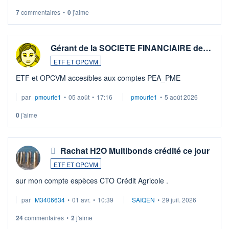
7
commentaires
•
0
j'aime
Gérant de la SOCIETE FINANCIAIRE de…
ETF ET OPCVM
ETF et OPCVM accesibles aux comptes PEA_PME
par
pmourie1
•
05 août
•
17:16
pmourie1
•
5 août 2026
0
j'aime
Rachat H2O Multibonds crédité ce jour
ETF ET OPCVM
sur mon compte espèces CTO Crédit Agricole .
par
M3406634
•
01 avr.
•
10:39
SAIQEN
•
29 juil. 2026
24
commentaires
•
2
j'aime