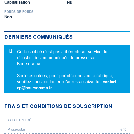
Capitalisation
ND
FONDS DE FONDS
Non
DERNIERS COMMUNIQUÉS
Message d'information
Cette société n'est pas adhérente au service de
diffusion des communiqués de presse sur
Boursorama.
Sociétés cotées, pour paraître dans cette rubrique,
veuillez nous contacter à l'adresse suivante :
contact-
cp@boursorama.fr
FRAIS ET CONDITIONS DE SOUSCRIPTION
FRAIS D'ENTRÉE
PROSPECTUS
5 %