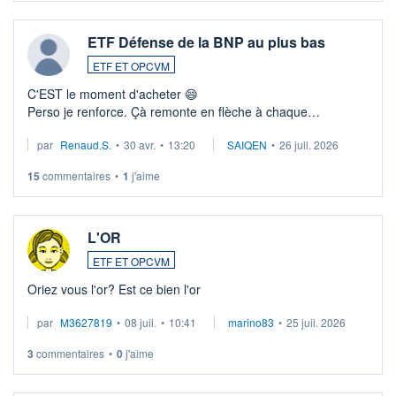
ETF Défense de la BNP au plus bas
ETF ET OPCVM
C'EST le moment d'acheter 😄​
Perso je renforce. Çà remonte en flèche à chaque
suspission d'accord dans.la guerre du moyen-orient.
par
Renaud.S.
•
30 avr.
•
13:20
SAIQEN
•
26 juil. 2026
Investissement long terme tip top pour sa retraite.
LU3 ...
15
commentaires
•
1
j'aime
L'OR
ETF ET OPCVM
Oriez vous l'or? Est ce bien l'or
par
M3627819
•
08 juil.
•
10:41
marino83
•
25 juil. 2026
3
commentaires
•
0
j'aime