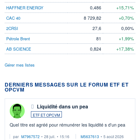
0,486
+15,71%
HAFFNER ENERGY
8 729,82
+0,70%
CAC 40
27,6
0,00%
2CRSI
81
+1,99%
Pétrole Brent
0,824
+17,38%
AB SCIENCE
Gérer mes listes
DERNIERS MESSAGES SUR LE FORUM ETF ET
OPCVM
Liquidité dans un pea
ETF ET OPCVM
Quel titre est agréé pour rémunérer les liquidité s d'un pea
par
M7967572
•
28 juil.
•
15:16
M5637613
•
5 août 2026