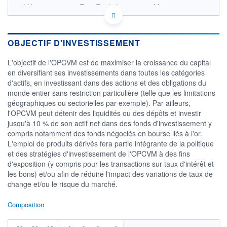
LU0716329205 - First Eagle Investment Management,
LLC
OPCVM DERNIER COURS CONNU AU 04/08/2026
Consulter le prospectus / DIC
OBJECTIF D'INVESTISSEMENT
3 000
L'objectif de l'OPCVM est de maximiser la croissance du capital
en diversifiant ses investissements dans toutes les catégories
d'actifs, en investissant dans des actions et des obligations du
2 500
monde entier sans restriction particulière (telle que les limitations
géographiques ou sectorielles par exemple). Par ailleurs,
2 000
l'OPCVM peut détenir des liquidités ou des dépôts et investir
02/12
07/04
jusqu'à 10 % de son actif net dans des fonds d'investissement y
compris notamment des fonds négociés en bourse liés à l'or.
CATÉGORIE MORNINGSTAR
L'emploi de produits dérivés fera partie intégrante de la politique
Allocation USD Agressive
et des stratégies d'investissement de l'OPCVM à des fins
d'exposition (y compris pour les transactions sur taux d'intérêt et
FONDS PARTENAIRES
TARIFS PRIVILÉGIÉS
0%
les bons) et/ou afin de réduire l'impact des variations de taux de
change et/ou le risque du marché.
ÉLIGIBILITÉ
PEA
PEA-PME
BOURSOVIE LUX
BOURSOVIE
Composition
CTO BUSINESS
Non éligible Boursobank