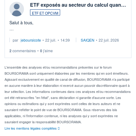
ETF exposés au secteur du calcul quan…
ETF ET OPCVM
Salut à tous,
Je cherche à investir sur le secteur du calcul quantique, mais
par
jeboursicote
•
22 juil.
•
14:39
SAIQEN
•
22 juil. 2026
via un ETF plutôt que des actions individuelles.
2
commentaires
•
0
j'aime
Idéalement, je voudrais qu'il soit éligible au PEA.
Pour l' ...
L'ensemble des analyses et/ou recommandations présentes sur le forum
BOURSORAMA sont uniquement élaborées par les membres qui en sont émetteurs.
Agissant exclusivement en qualité de canal de diffusion, BOURSORAMA n'a participé
en aucune manière à leur élaboration ni exercé aucun pouvoir discrétionnaire quant à
leur sélection. Les informations contenues dans ces analyses et/ou recommandations
ont été retranscrites "en l'état", sans déclaration ni garantie d'aucune sorte. Les
opinions ou estimations qui y sont exprimées sont celles de leurs auteurs et ne
sauraient refléter le point de vue de BOURSORAMA. Sous réserves des lois
applicables, ni l'information contenue, ni les analyses qui y sont exprimées ne
sauraient engager la responsabilité BOURSORAMA.
Lire les mentions légales complètes