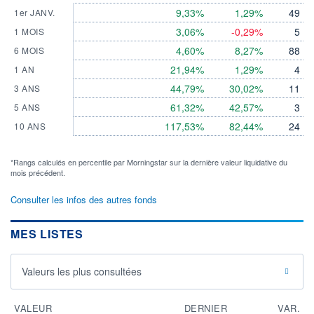
9,33%
1,29%
49
1er JANV.
3,06%
-0,29%
5
1 MOIS
4,60%
8,27%
88
6 MOIS
21,94%
1,29%
4
1 AN
44,79%
30,02%
11
3 ANS
61,32%
42,57%
3
5 ANS
117,53%
82,44%
24
10 ANS
*Rangs calculés en percentile par Morningstar sur la dernière valeur liquidative du
mois précédent.
Consulter les infos des autres fonds
MES LISTES
Valeurs les plus consultées
VALEUR
DERNIER
VAR.