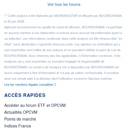
Voir tous les forums
(1)
Cette analyse a été élaborée par MORNINGSTAR et diffusée par BOURSORAMA
le 30 juin 2026.
Agissant exclusivement en qualité de canal de diffusion, BOURSORAMA n'a participé
en aucune manière à son élaboration ni exercé aucun pouvoir discrétionnaire quant à
sa sélection. Les informations contenues dans cette analyse ont été retranscrites "en
l'état", sans déclaration ni garantie d'aucune sorte. Les opinions ou estimations qui y
sont exprimées sont celles de ses auteurs et ne sauraient refléter le point de vue de
BOURSORAMA. Sous réserves des lois applicables, ni l'information contenue, ni les
analyses qui y sont exprimées ne sauraient engager la responsabilité de
BOURSORAMA. Le contenu de l'analyse mis à disposition par BOURSORAMA est
fourni uniquement à titre d'information et n'a pas de valeur contractuelle. Il constitue
ainsi une simple aide à la décision dont l'utilisateur conserve l'absolue maîtrise.
Lire les mentions légales complètes
ACCÈS RAPIDES
Accéder au forum ETF et OPCVM
Actualités OPCVM
Points de marché
Indices France