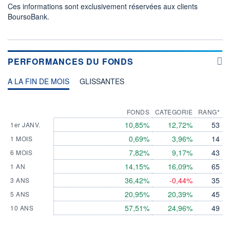
Ces informations sont exclusivement réservées aux clients
BoursoBank.
PERFORMANCES DU FONDS
A LA FIN DE MOIS
GLISSANTES
FONDS
CATEGORIE
RANG*
10,85%
12,72%
53
1er JANV.
0,69%
3,96%
14
1 MOIS
7,82%
9,17%
43
6 MOIS
14,15%
16,09%
65
1 AN
36,42%
-0,44%
35
3 ANS
20,95%
20,39%
45
5 ANS
57,51%
24,96%
49
10 ANS