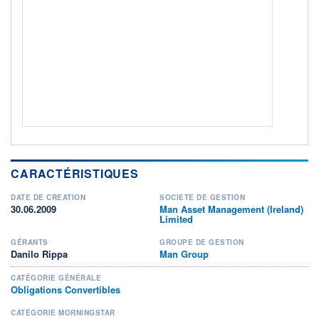
Non éligible Boursobank
ACTIF NET (EUR)
42M / 31.07.26
NOTATION MORNINGSTAR ⁽¹⁾
RISQUE DU FONDS (SRI)
3
/7
+ PORTEFEUILLE
+ LISTE
CARACTÉRISTIQUES
DATE DE CRÉATION
SOCIÉTÉ DE GESTION
30.06.2009
Man Asset Management (Ireland)
Limited
GÉRANTS
GROUPE DE GESTION
Danilo Rippa
Man Group
CATÉGORIE GÉNÉRALE
Obligations Convertibles
CATÉGORIE MORNINGSTAR