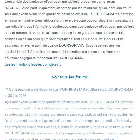
L'ensemble des analyses et/ou recommandations présentes sur le forum
BOURSORAMA sont uniquement élaborées par les membres qui en sont émetteurs.
Agissant exclusivement en qualité de canal de diffusion, BOURSORAMA n'a participé
en aucune manière à leur élaboration ni exercé aucun pouvoir discrétionnaire quant à
leur sélection. Les informations contenues dans ces analyses et/ou recommandations
ont été retranscrites "en l'état", sans déclaration ni garantie d'aucune sorte. Les
opinions ou estimations qui y sont exprimées sont celles de leurs auteurs et ne
sauraient refléter le point de vue de BOURSORAMA. Sous réserves des lois
applicables, ni l'information contenue, ni les analyses qui y sont exprimées ne
sauraient engager la responsabilité BOURSORAMA.
Lire les mentions légales complètes
Voir tous les forums
(1)
Cette analyse a été élaborée par MORNINGSTAR et diffusée par BOURSORAMA
le 30 juin 2026.
Agissant exclusivement en qualité de canal de diffusion, BOURSORAMA n'a participé
en aucune manière à son élaboration ni exercé aucun pouvoir discrétionnaire quant à
sa sélection. Les informations contenues dans cette analyse ont été retranscrites "en
l'état", sans déclaration ni garantie d'aucune sorte. Les opinions ou estimations qui y
sont exprimées sont celles de ses auteurs et ne sauraient refléter le point de vue de
BOURSORAMA. Sous réserves des lois applicables, ni l'information contenue, ni les
analyses qui y sont exprimées ne sauraient engager la responsabilité de