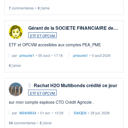
7
commentaires
•
0
j'aime
Gérant de la SOCIETE FINANCIAIRE de…
ETF ET OPCVM
ETF et OPCVM accesibles aux comptes PEA_PME
par
pmourie1
•
05 août
•
17:16
pmourie1
•
5 août 2026
0
j'aime
Rachat H2O Multibonds crédité ce jour
ETF ET OPCVM
sur mon compte espèces CTO Crédit Agricole .
par
M3406634
•
01 avr.
•
10:39
SAIQEN
•
29 juil. 2026
24
commentaires
•
2
j'aime