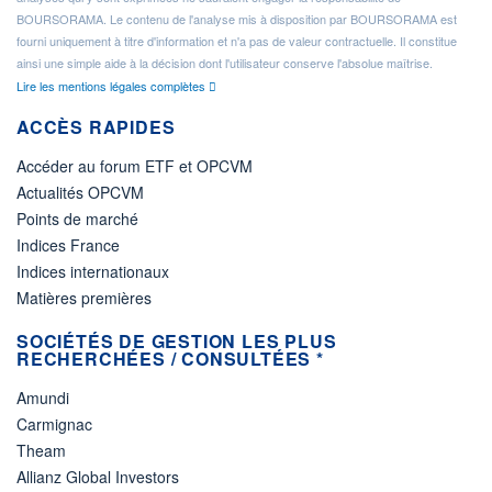
BOURSORAMA. Le contenu de l'analyse mis à disposition par BOURSORAMA est
fourni uniquement à titre d'information et n'a pas de valeur contractuelle. Il constitue
ainsi une simple aide à la décision dont l'utilisateur conserve l'absolue maîtrise.
Lire les mentions légales complètes
ACCÈS RAPIDES
Accéder au forum ETF et OPCVM
Actualités OPCVM
Points de marché
Indices France
Indices internationaux
Matières premières
SOCIÉTÉS DE GESTION LES PLUS
RECHERCHÉES / CONSULTÉES *
Amundi
Carmignac
Theam
Allianz Global Investors