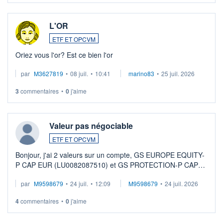
L'OR
ETF ET OPCVM
Oriez vous l'or? Est ce bien l'or
par
M3627819
•
08 juil.
•
10:41
marino83
•
25 juil. 2026
3
commentaires
•
0
j'aime
Valeur pas négociable
ETF ET OPCVM
Bonjour, j'ai 2 valeurs sur un compte, GS EUROPE EQUITY-
P CAP EUR (LU0082087510) et GS PROTECTION-P CAP
EUR (LU0546913194), que je souhaite vendre. Lorsque je
par
M9598679
•
24 juil.
•
12:09
M9598679
•
24 juil. 2026
veux procéder à la vente, on me signale ...
4
commentaires
•
0
j'aime