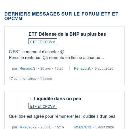
DERNIERS MESSAGES SUR LE FORUM ETF ET
OPCVM
ETF Défense de la BNP au plus bas
ETF ET OPCVM
C'EST le moment d'acheter 😄​
Perso je renforce. Çà remonte en flèche à chaque
suspission d'accord dans.la guerre du moyen-orient.
par
Renaud.S.
•
30 avr.
•
13:20
Renaud.S.
•
6 août 2026
Investissement long terme tip top pour sa retraite.
LU3 ...
17
commentaires
•
1
j'aime
Liquidité dans un pea
ETF ET OPCVM
Quel titre est agréé pour rémunérer les liquidité s d'un pea
par
M7967572
•
28 juil.
•
15:16
M5637613
•
5 août 2026