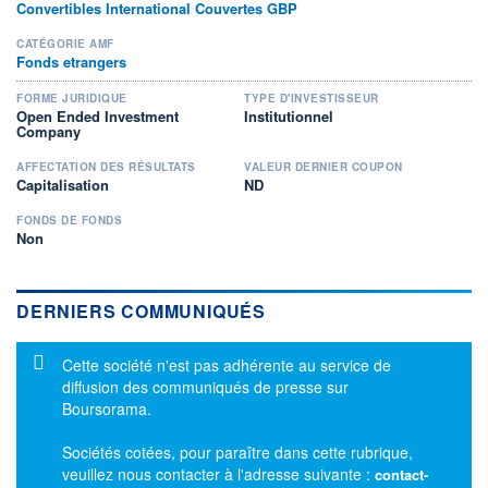
Convertibles International Couvertes GBP
CATÉGORIE AMF
Fonds etrangers
FORME JURIDIQUE
TYPE D'INVESTISSEUR
Open Ended Investment
Institutionnel
Company
AFFECTATION DES RÉSULTATS
VALEUR DERNIER COUPON
Capitalisation
ND
FONDS DE FONDS
Non
DERNIERS COMMUNIQUÉS
Message d'information
Cette société n'est pas adhérente au service de
diffusion des communiqués de presse sur
Boursorama.
Sociétés cotées, pour paraître dans cette rubrique,
veuillez nous contacter à l'adresse suivante :
contact-