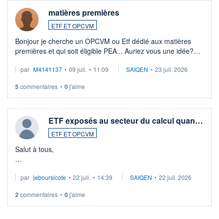
matières premières
ETF ET OPCVM
Bonjour je cherche un OPCVM ou Etf dédié aux matières
premières et qui soit éligible PEA... Auriez vous une idée?
Merci de vos conseils
par
M4141137
•
09 juil.
•
11:09
SAIQEN
•
23 juil. 2026
5
commentaires
•
0
j'aime
ETF exposés au secteur du calcul quan…
ETF ET OPCVM
Salut à tous,
Je cherche à investir sur le secteur du calcul quantique, mais
par
jeboursicote
•
22 juil.
•
14:39
SAIQEN
•
22 juil. 2026
via un ETF plutôt que des actions individuelles.
2
commentaires
•
0
j'aime
Idéalement, je voudrais qu'il soit éligible au PEA.
Pour l' ...