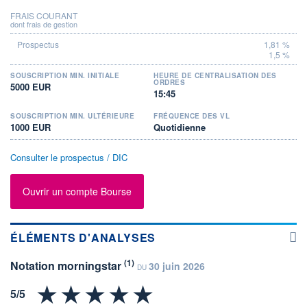
FRAIS COURANT
dont frais de gestion
1,81 %
1,5 %
SOUSCRIPTION MIN. INITIALE
HEURE DE CENTRALISATION DES
ORDRES
5000 EUR
15:45
SOUSCRIPTION MIN. ULTÉRIEURE
FRÉQUENCE DES VL
1000 EUR
Quotidienne
Consulter le prospectus / DIC
Ouvrir un compte Bourse
ÉLÉMENTS D'ANALYSES
(1)
Notation morningstar
30 juin 2026
DU