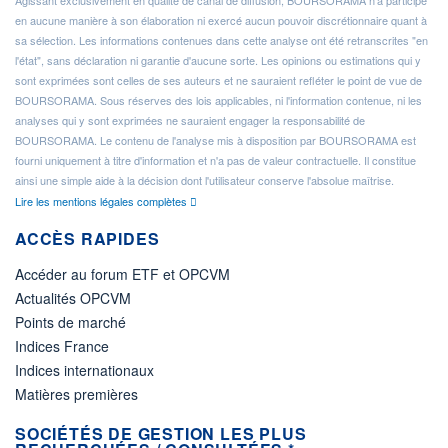
Agissant exclusivement en qualité de canal de diffusion, BOURSORAMA n'a participé
en aucune manière à son élaboration ni exercé aucun pouvoir discrétionnaire quant à
sa sélection. Les informations contenues dans cette analyse ont été retranscrites "en
l'état", sans déclaration ni garantie d'aucune sorte. Les opinions ou estimations qui y
sont exprimées sont celles de ses auteurs et ne sauraient refléter le point de vue de
BOURSORAMA. Sous réserves des lois applicables, ni l'information contenue, ni les
analyses qui y sont exprimées ne sauraient engager la responsabilité de
BOURSORAMA. Le contenu de l'analyse mis à disposition par BOURSORAMA est
fourni uniquement à titre d'information et n'a pas de valeur contractuelle. Il constitue
ainsi une simple aide à la décision dont l'utilisateur conserve l'absolue maîtrise.
Lire les mentions légales complètes
ACCÈS RAPIDES
Accéder au forum ETF et OPCVM
Actualités OPCVM
Points de marché
Indices France
Indices internationaux
Matières premières
SOCIÉTÉS DE GESTION LES PLUS