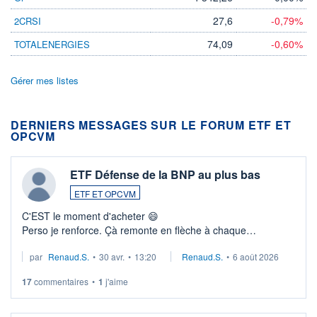
27,6
-0,79%
2CRSI
74,09
-0,60%
TOTALENERGIES
Gérer mes listes
DERNIERS MESSAGES SUR LE FORUM ETF ET
OPCVM
ETF Défense de la BNP au plus bas
ETF ET OPCVM
C'EST le moment d'acheter 😄​
Perso je renforce. Çà remonte en flèche à chaque
suspission d'accord dans.la guerre du moyen-orient.
par
Renaud.S.
•
30 avr.
•
13:20
Renaud.S.
•
6 août 2026
Investissement long terme tip top pour sa retraite.
LU3 ...
17
commentaires
•
1
j'aime