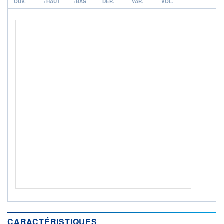
OUV.
+HAUT
+BAS
DER.
VAR.
VOL.
ACTIF NET (EUR)
2 406M / 31.07.26
NOTATION MORNINGSTAR ⁽¹⁾
RISQUE DU FONDS (SRI)
4
/7
+ PORTEFEUILLE
+ LISTE
CARACTÉRISTIQUES