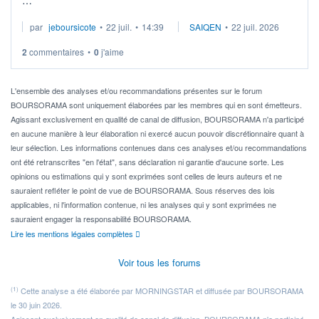
Je cherche à investir sur le secteur du calcul quantique, mais
par
jeboursicote
•
22 juil.
•
14:39
SAIQEN
•
22 juil. 2026
via un ETF plutôt que des actions individuelles.
2
commentaires
•
0
j'aime
Idéalement, je voudrais qu'il soit éligible au PEA.
Pour l' ...
L'ensemble des analyses et/ou recommandations présentes sur le forum
BOURSORAMA sont uniquement élaborées par les membres qui en sont émetteurs.
Agissant exclusivement en qualité de canal de diffusion, BOURSORAMA n'a participé
en aucune manière à leur élaboration ni exercé aucun pouvoir discrétionnaire quant à
leur sélection. Les informations contenues dans ces analyses et/ou recommandations
ont été retranscrites "en l'état", sans déclaration ni garantie d'aucune sorte. Les
opinions ou estimations qui y sont exprimées sont celles de leurs auteurs et ne
sauraient refléter le point de vue de BOURSORAMA. Sous réserves des lois
applicables, ni l'information contenue, ni les analyses qui y sont exprimées ne
sauraient engager la responsabilité BOURSORAMA.
Lire les mentions légales complètes
Voir tous les forums
(1)
Cette analyse a été élaborée par MORNINGSTAR et diffusée par BOURSORAMA
le 30 juin 2026.