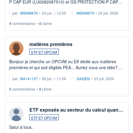
P CAP EUR (LU0082087510) et GS PROTECTION-P CAP
EUR (LU0546913194), que je souhaite vendre. Lorsque je
par
M9598679
•
24 juil.
•
12:09
M9598679
•
24 juil. 2026
veux procéder à la vente, on me signale ...
4
commentaires
•
0
j'aime
matières premières
ETF ET OPCVM
Bonjour je cherche un OPCVM ou Etf dédié aux matières
premières et qui soit éligible PEA... Auriez vous une idée?
Merci de vos conseils
par
M4141137
•
09 juil.
•
11:09
SAIQEN
•
23 juil. 2026
5
commentaires
•
0
j'aime
ETF exposés au secteur du calcul quan…
ETF ET OPCVM
Salut à tous,