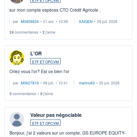
ETF ET OPCVM
sur mon compte espèces CTO Crédit Agricole .
par
M3406634
•
01 avr.
•
10:39
SAIQEN
•
29 juil. 2026
24
commentaires
•
2
j'aime
L'OR
ETF ET OPCVM
Oriez vous l'or? Est ce bien l'or
par
M3627819
•
08 juil.
•
10:41
marino83
•
25 juil. 2026
3
commentaires
•
0
j'aime
Valeur pas négociable
ETF ET OPCVM
Bonjour, j'ai 2 valeurs sur un compte, GS EUROPE EQUITY-