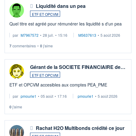
Liquidité dans un pea
ETF ET OPCVM
Quel titre est agréé pour rémunérer les liquidité s d'un pea
par
M7967572
•
28 juil.
•
15:16
M5637613
•
5 août 2026
7
commentaires
•
0
j'aime
Gérant de la SOCIETE FINANCIAIRE de…
ETF ET OPCVM
ETF et OPCVM accesibles aux comptes PEA_PME
par
pmourie1
•
05 août
•
17:16
pmourie1
•
5 août 2026
0
j'aime
Rachat H2O Multibonds crédité ce jour