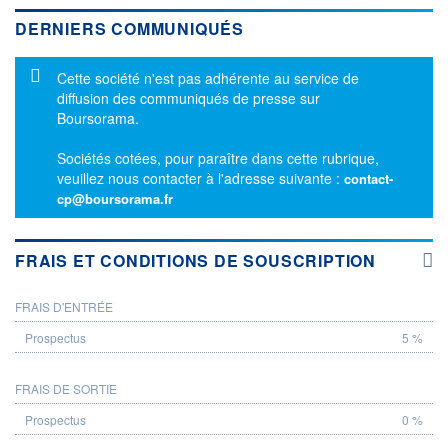
DERNIERS COMMUNIQUÉS
Message d'information
Cette société n'est pas adhérente au service de
diffusion des communiqués de presse sur
Boursorama.
Sociétés cotées, pour paraître dans cette rubrique,
veuillez nous contacter à l'adresse suivante :
contact-
cp@boursorama.fr
FRAIS ET CONDITIONS DE SOUSCRIPTION
FRAIS D'ENTRÉE
PROSPECTUS
5 %
FRAIS DE SORTIE
0 %