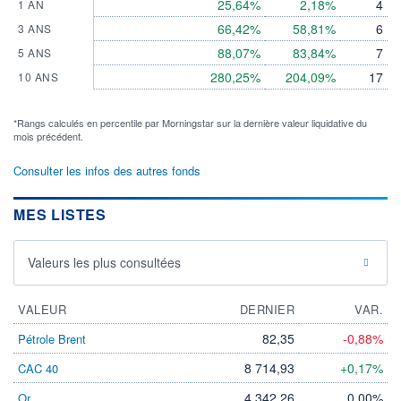
25,64%
2,18%
4
1 AN
66,42%
58,81%
6
3 ANS
88,07%
83,84%
7
5 ANS
280,25%
204,09%
17
10 ANS
*Rangs calculés en percentile par Morningstar sur la dernière valeur liquidative du
mois précédent.
Consulter les infos des autres fonds
MES LISTES
Valeurs les plus consultées
VALEUR
DERNIER
VAR.
82,35
-0,88%
Pétrole Brent
8 714,93
+0,17%
CAC 40
4 342,26
0,00%
Or