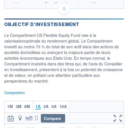
LU0408221942 - BlackRock (Luxembourg) SA
OPCVM DERNIER COURS CONNU AU 06/08/2026
Consulter le prospectus / DIC
OBJECTIF D'INVESTISSEMENT
100
Le Compartiment US Flexible Equity Fund vise à la
90
valorisationoptimale du rendement global. Le Compartiment
80
investit au moins 70 % du total de son actif dans des actions de
70
sociétés domiciliées ou exerçant la majeure partie de leurs
60
activités économiques aux Etats-Unis. En temps normal, le
04/12
08/04
Compartiment investira dans des titres qui, de l'avis du Conseiller
en Investissement, présentent à la fois un potentiel de croissance
CATÉGORIE MORNINGSTAR
et de valeur, en prêtant une attention particulière aux
Actions Etats-Unis Gdes
perspectives du marché.
Cap. Mixte
FONDS PARTENAIRES
Composition
TARIFS PRIVILÉGIÉS
0%
1M
3M
6M
1A
3A
5A
10A
ÉLIGIBILITÉ
PEA
PEA-PME
BOURSOVIE LUX
BOURSOVIE
CTO BUSINESS
Compare
Non éligible Boursobank
r