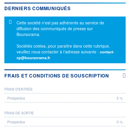
DERNIERS COMMUNIQUÉS
Message d'information
Cette société n'est pas adhérente au service de
diffusion des communiqués de presse sur
Boursorama.
Sociétés cotées, pour paraître dans cette rubrique,
veuillez nous contacter à l'adresse suivante :
contact-
cp@boursorama.fr
FRAIS ET CONDITIONS DE SOUSCRIPTION
FRAIS D'ENTRÉE
PROSPECTUS
5 %
FRAIS DE SORTIE
0 %