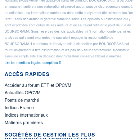
Agissant exclusivement en qualité de canal de diffusion, BOURSORAMA n'a participé
en aucune manière à son élaboration ni exercé aucun pouvoir discrétionnaire quant à
sa sélection. Les informations contenues dans cette analyse ont été retranscrites "en
l'état", sans déclaration ni garantie d'aucune sorte. Les opinions ou estimations qui y
sont exprimées sont celles de ses auteurs et ne sauraient refléter le point de vue de
BOURSORAMA. Sous réserves des lois applicables, ni l'information contenue, ni les
analyses qui y sont exprimées ne sauraient engager la responsabilité de
BOURSORAMA. Le contenu de l'analyse mis à disposition par BOURSORAMA est
fourni uniquement à titre d'information et n'a pas de valeur contractuelle. Il constitue
ainsi une simple aide à la décision dont l'utilisateur conserve l'absolue maîtrise.
Lire les mentions légales complètes
ACCÈS RAPIDES
Accéder au forum ETF et OPCVM
Actualités OPCVM
Points de marché
Indices France
Indices internationaux
Matières premières
SOCIÉTÉS DE GESTION LES PLUS