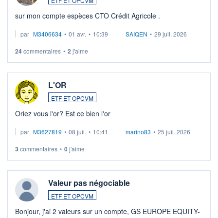
ETF ET OPCVM
sur mon compte espèces CTO Crédit Agricole .
par
M3406634
•
01 avr.
•
10:39
SAIQEN
•
29 juil. 2026
24
commentaires
•
2
j'aime
L'OR
ETF ET OPCVM
Oriez vous l'or? Est ce bien l'or
par
M3627819
•
08 juil.
•
10:41
marino83
•
25 juil. 2026
3
commentaires
•
0
j'aime
Valeur pas négociable
ETF ET OPCVM
Bonjour, j'ai 2 valeurs sur un compte, GS EUROPE EQUITY-