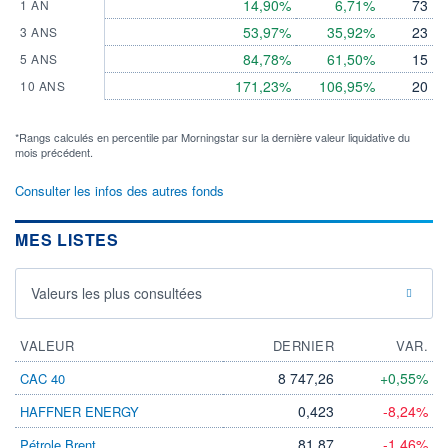
14,90%
6,71%
73
1 AN
53,97%
35,92%
23
3 ANS
84,78%
61,50%
15
5 ANS
171,23%
106,95%
20
10 ANS
*Rangs calculés en percentile par Morningstar sur la dernière valeur liquidative du
mois précédent.
Consulter les infos des autres fonds
MES LISTES
Valeurs les plus consultées
VALEUR
DERNIER
VAR.
8 747,26
+0,55%
CAC 40
0,423
-8,24%
HAFFNER ENERGY
81,87
-1,46%
Pétrole Brent