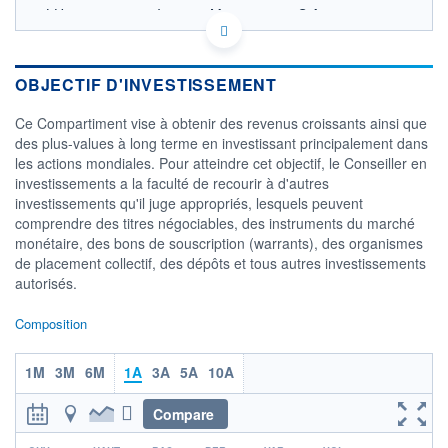
LU0607513156 - Invesco Management S.A.
OPCVM DERNIER COURS CONNU AU 05/08/2026
Consulter le prospectus / DIC
OBJECTIF D'INVESTISSEMENT
40
Ce Compartiment vise à obtenir des revenus croissants ainsi que
35
des plus-values à long terme en investissant principalement dans
les actions mondiales. Pour atteindre cet objectif, le Conseiller en
30
investissements a la faculté de recourir à d'autres
25
investissements qu'il juge appropriés, lesquels peuvent
03/12
08/04
comprendre des titres négociables, des instruments du marché
monétaire, des bons de souscription (warrants), des organismes
CATÉGORIE MORNINGSTAR
de placement collectif, des dépôts et tous autres investissements
Actions International
autorisés.
Rendement
FONDS PARTENAIRES
Composition
TARIFS PRIVILÉGIÉS
0%
1M
3M
6M
1A
3A
5A
10A
ÉLIGIBILITÉ
PEA
PEA-PME
BOURSOVIE LUX
BOURSOVIE
CTO BUSINESS
Compare
Non éligible Boursobank
r