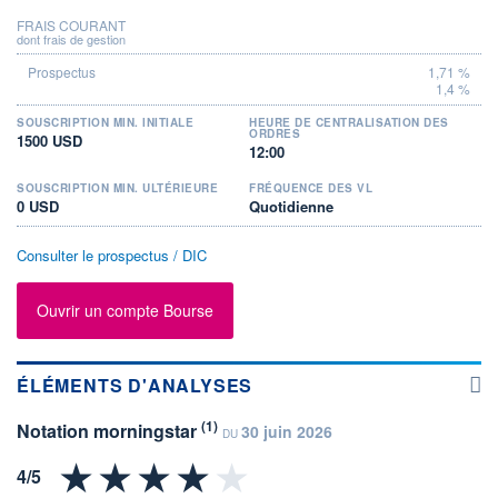
FRAIS COURANT
dont frais de gestion
1,71 %
1,4 %
SOUSCRIPTION MIN. INITIALE
HEURE DE CENTRALISATION DES
ORDRES
1500 USD
12:00
SOUSCRIPTION MIN. ULTÉRIEURE
FRÉQUENCE DES VL
0 USD
Quotidienne
Consulter le prospectus / DIC
Ouvrir un compte Bourse
ÉLÉMENTS D'ANALYSES
(1)
Notation morningstar
30 juin 2026
DU