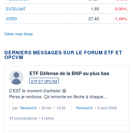
1,93
-9,90%
EUTELSAT
27,42
-1,44%
2CRSI
Gérer mes listes
DERNIERS MESSAGES SUR LE FORUM ETF ET
OPCVM
ETF Défense de la BNP au plus bas
ETF ET OPCVM
C'EST le moment d'acheter 😄​
Perso je renforce. Çà remonte en flèche à chaque
suspission d'accord dans.la guerre du moyen-orient.
par
Renaud.S.
•
30 avr.
•
13:20
Renaud.S.
•
6 août 2026
Investissement long terme tip top pour sa retraite.
LU3 ...
17
commentaires
•
1
j'aime