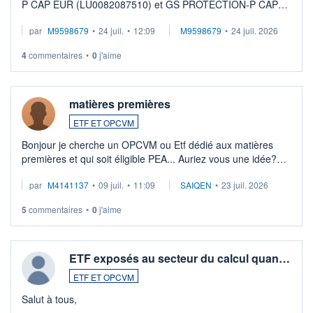
P CAP EUR (LU0082087510) et GS PROTECTION-P CAP
EUR (LU0546913194), que je souhaite vendre. Lorsque je
par
M9598679
•
24 juil.
•
12:09
M9598679
•
24 juil. 2026
veux procéder à la vente, on me signale ...
4
commentaires
•
0
j'aime
matières premières
ETF ET OPCVM
Bonjour je cherche un OPCVM ou Etf dédié aux matières
premières et qui soit éligible PEA... Auriez vous une idée?
Merci de vos conseils
par
M4141137
•
09 juil.
•
11:09
SAIQEN
•
23 juil. 2026
5
commentaires
•
0
j'aime
ETF exposés au secteur du calcul quan…
ETF ET OPCVM
Salut à tous,