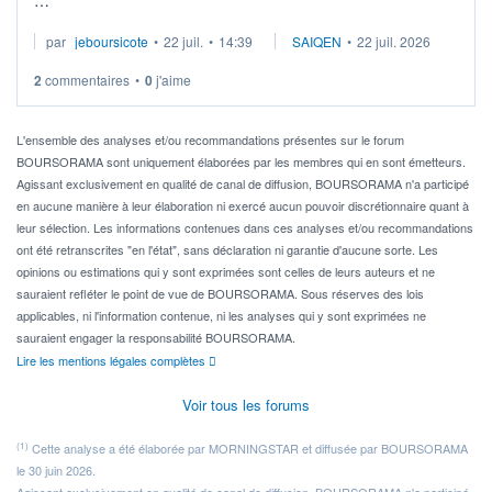
Je cherche à investir sur le secteur du calcul quantique, mais
par
jeboursicote
•
22 juil.
•
14:39
SAIQEN
•
22 juil. 2026
via un ETF plutôt que des actions individuelles.
2
commentaires
•
0
j'aime
Idéalement, je voudrais qu'il soit éligible au PEA.
Pour l' ...
L'ensemble des analyses et/ou recommandations présentes sur le forum
BOURSORAMA sont uniquement élaborées par les membres qui en sont émetteurs.
Agissant exclusivement en qualité de canal de diffusion, BOURSORAMA n'a participé
en aucune manière à leur élaboration ni exercé aucun pouvoir discrétionnaire quant à
leur sélection. Les informations contenues dans ces analyses et/ou recommandations
ont été retranscrites "en l'état", sans déclaration ni garantie d'aucune sorte. Les
opinions ou estimations qui y sont exprimées sont celles de leurs auteurs et ne
sauraient refléter le point de vue de BOURSORAMA. Sous réserves des lois
applicables, ni l'information contenue, ni les analyses qui y sont exprimées ne
sauraient engager la responsabilité BOURSORAMA.
Lire les mentions légales complètes
Voir tous les forums
(1)
Cette analyse a été élaborée par MORNINGSTAR et diffusée par BOURSORAMA
le 30 juin 2026.