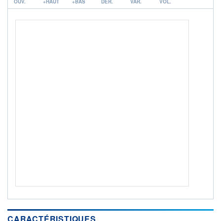
OUV.
+HAUT
+BAS
DER.
VAR.
VOL.
ACTIF NET (EUR)
981M / 31.07.26
NOTATION MORNINGSTAR ⁽¹⁾
RISQUE DU FONDS (SRI)
4
/7
+ PORTEFEUILLE
+ LISTE
CARACTÉRISTIQUES