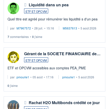
Liquidité dans un pea
ETF ET OPCVM
Quel titre est agréé pour rémunérer les liquidité s d'un pea
par
M7967572
•
28 juil.
•
15:16
M5637613
•
5 août 2026
7
commentaires
•
0
j'aime
Gérant de la SOCIETE FINANCIAIRE de…
ETF ET OPCVM
ETF et OPCVM accesibles aux comptes PEA_PME
par
pmourie1
•
05 août
•
17:16
pmourie1
•
5 août 2026
0
j'aime
Rachat H2O Multibonds crédité ce jour