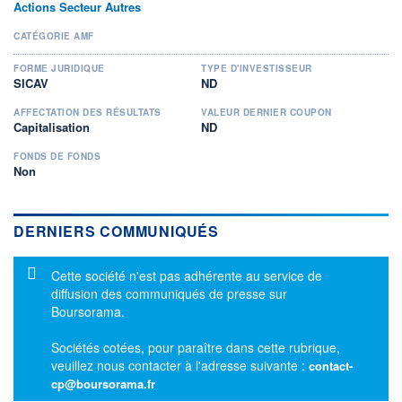
Actions Secteur Autres
CATÉGORIE AMF
FORME JURIDIQUE
TYPE D'INVESTISSEUR
SICAV
ND
AFFECTATION DES RÉSULTATS
VALEUR DERNIER COUPON
Capitalisation
ND
FONDS DE FONDS
Non
DERNIERS COMMUNIQUÉS
Message d'information
Cette société n'est pas adhérente au service de
diffusion des communiqués de presse sur
Boursorama.
Sociétés cotées, pour paraître dans cette rubrique,
veuillez nous contacter à l'adresse suivante :
contact-
cp@boursorama.fr