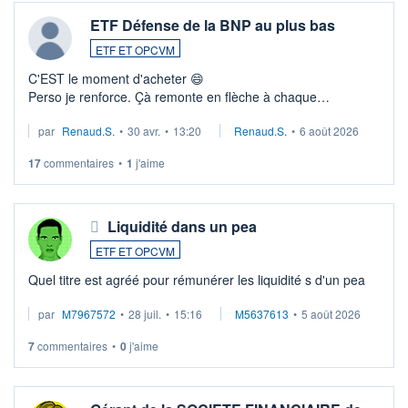
ETF Défense de la BNP au plus bas
ETF ET OPCVM
C'EST le moment d'acheter 😄​
Perso je renforce. Çà remonte en flèche à chaque
suspission d'accord dans.la guerre du moyen-orient.
par
Renaud.S.
•
30 avr.
•
13:20
Renaud.S.
•
6 août 2026
Investissement long terme tip top pour sa retraite.
LU3 ...
17
commentaires
•
1
j'aime
Liquidité dans un pea
ETF ET OPCVM
Quel titre est agréé pour rémunérer les liquidité s d'un pea
par
M7967572
•
28 juil.
•
15:16
M5637613
•
5 août 2026
7
commentaires
•
0
j'aime