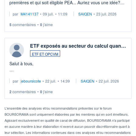
premières et qui soit éligible PEA... Auriez vous une idée?
Merci de vos conseils
par
M4141137
•
09 juil.
•
11:09
SAIQEN
•
23 juil. 2026
5
commentaires
•
0
j'aime
ETF exposés au secteur du calcul quan…
ETF ET OPCVM
Salut à tous,
Je cherche à investir sur le secteur du calcul quantique, mais
par
jeboursicote
•
22 juil.
•
14:39
SAIQEN
•
22 juil. 2026
via un ETF plutôt que des actions individuelles.
2
commentaires
•
0
j'aime
Idéalement, je voudrais qu'il soit éligible au PEA.
Pour l' ...
L'ensemble des analyses et/ou recommandations présentes sur le forum
BOURSORAMA sont uniquement élaborées par les membres qui en sont émetteurs.
Agissant exclusivement en qualité de canal de diffusion, BOURSORAMA n'a participé
en aucune manière à leur élaboration ni exercé aucun pouvoir discrétionnaire quant à
leur sélection. Les informations contenues dans ces analyses et/ou recommandations