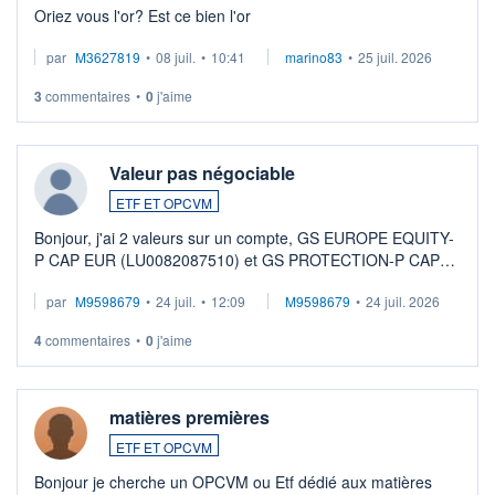
Oriez vous l'or? Est ce bien l'or
par
M3627819
•
08 juil.
•
10:41
marino83
•
25 juil. 2026
3
commentaires
•
0
j'aime
Valeur pas négociable
ETF ET OPCVM
Bonjour, j'ai 2 valeurs sur un compte, GS EUROPE EQUITY-
P CAP EUR (LU0082087510) et GS PROTECTION-P CAP
EUR (LU0546913194), que je souhaite vendre. Lorsque je
par
M9598679
•
24 juil.
•
12:09
M9598679
•
24 juil. 2026
veux procéder à la vente, on me signale ...
4
commentaires
•
0
j'aime
matières premières
ETF ET OPCVM
Bonjour je cherche un OPCVM ou Etf dédié aux matières