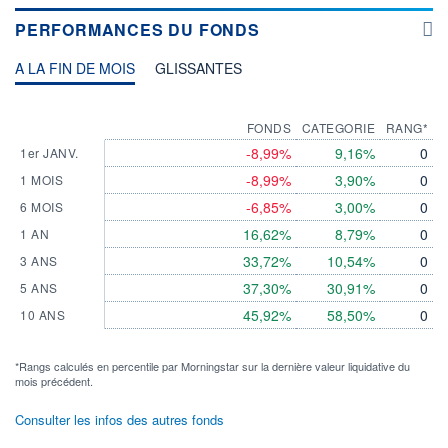
PERFORMANCES DU FONDS
A LA FIN DE MOIS
GLISSANTES
FONDS
CATEGORIE
RANG*
-8,99%
9,16%
0
1er JANV.
-8,99%
3,90%
0
1 MOIS
-6,85%
3,00%
0
6 MOIS
16,62%
8,79%
0
1 AN
33,72%
10,54%
0
3 ANS
37,30%
30,91%
0
5 ANS
45,92%
58,50%
0
10 ANS
*Rangs calculés en percentile par Morningstar sur la dernière valeur liquidative du
mois précédent.
Consulter les infos des autres fonds