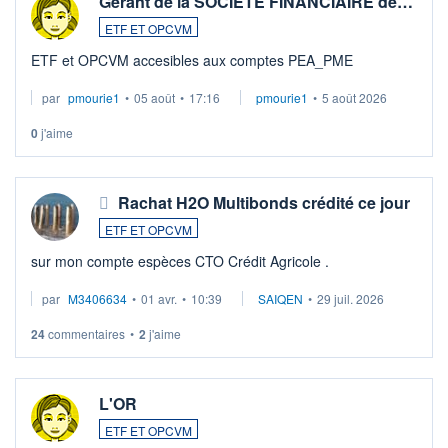
Gérant de la SOCIETE FINANCIAIRE de…
ETF ET OPCVM
ETF et OPCVM accesibles aux comptes PEA_PME
par
pmourie1
•
05 août
•
17:16
pmourie1
•
5 août 2026
0
j'aime
Rachat H2O Multibonds crédité ce jour
ETF ET OPCVM
sur mon compte espèces CTO Crédit Agricole .
par
M3406634
•
01 avr.
•
10:39
SAIQEN
•
29 juil. 2026
24
commentaires
•
2
j'aime
L'OR
ETF ET OPCVM