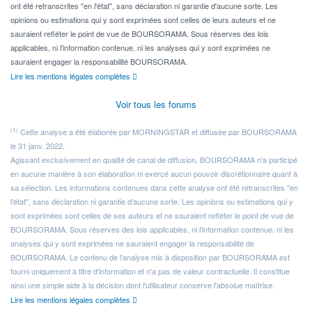
ont été retranscrites "en l'état", sans déclaration ni garantie d'aucune sorte. Les
opinions ou estimations qui y sont exprimées sont celles de leurs auteurs et ne
sauraient refléter le point de vue de BOURSORAMA. Sous réserves des lois
applicables, ni l'information contenue, ni les analyses qui y sont exprimées ne
sauraient engager la responsabilité BOURSORAMA.
Lire les mentions légales complètes
Voir tous les forums
(1)
Cette analyse a été élaborée par MORNINGSTAR et diffusée par BOURSORAMA
le 31 janv. 2022.
Agissant exclusivement en qualité de canal de diffusion, BOURSORAMA n'a participé
en aucune manière à son élaboration ni exercé aucun pouvoir discrétionnaire quant à
sa sélection. Les informations contenues dans cette analyse ont été retranscrites "en
l'état", sans déclaration ni garantie d'aucune sorte. Les opinions ou estimations qui y
sont exprimées sont celles de ses auteurs et ne sauraient refléter le point de vue de
BOURSORAMA. Sous réserves des lois applicables, ni l'information contenue, ni les
analyses qui y sont exprimées ne sauraient engager la responsabilité de
BOURSORAMA. Le contenu de l'analyse mis à disposition par BOURSORAMA est
fourni uniquement à titre d'information et n'a pas de valeur contractuelle. Il constitue
ainsi une simple aide à la décision dont l'utilisateur conserve l'absolue maîtrise.
Lire les mentions légales complètes