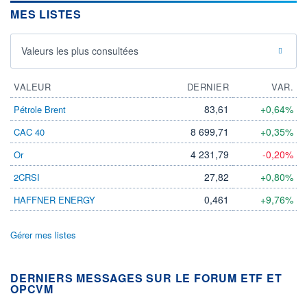
MES LISTES
Valeurs les plus consultées
VALEUR
DERNIER
VAR.
83,61
+0,64%
Pétrole Brent
8 699,71
+0,35%
CAC 40
4 231,79
-0,20%
Or
27,82
+0,80%
2CRSI
0,461
+9,76%
HAFFNER ENERGY
Gérer mes listes
DERNIERS MESSAGES SUR LE FORUM ETF ET
OPCVM