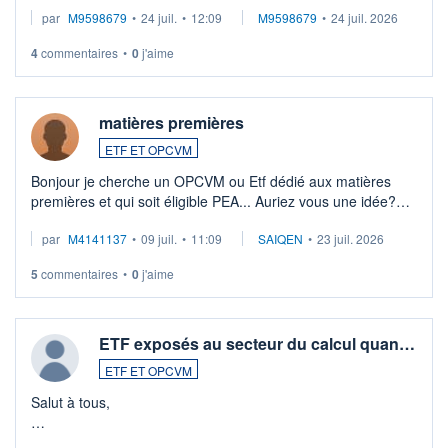
EUR (LU0546913194), que je souhaite vendre. Lorsque je
par
M9598679
•
24 juil.
•
12:09
M9598679
•
24 juil. 2026
veux procéder à la vente, on me signale ...
4
commentaires
•
0
j'aime
matières premières
ETF ET OPCVM
Bonjour je cherche un OPCVM ou Etf dédié aux matières
premières et qui soit éligible PEA... Auriez vous une idée?
Merci de vos conseils
par
M4141137
•
09 juil.
•
11:09
SAIQEN
•
23 juil. 2026
5
commentaires
•
0
j'aime
ETF exposés au secteur du calcul quan…
ETF ET OPCVM
Salut à tous,
Je cherche à investir sur le secteur du calcul quantique, mais