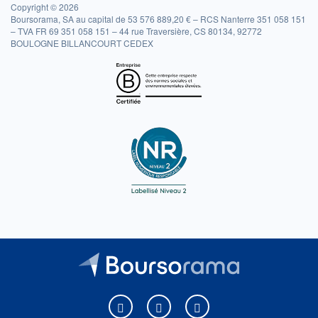
Copyright © 2026
Boursorama, SA au capital de 53 576 889,20 € – RCS Nanterre 351 058 151
– TVA FR 69 351 058 151 – 44 rue Traversière, CS 80134, 92772
BOULOGNE BILLANCOURT CEDEX
Boursorama sur Facebook
Boursorama sur X
Boursorama sur Youtu