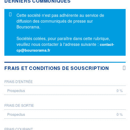
DERNIERS COMMUNIQUÉS
Message d'information
Cette société n'est pas adhérente au service de
diffusion des communiqués de presse sur
Boursorama.
Sociétés cotées, pour paraître dans cette rubrique,
veuillez nous contacter à l'adresse suivante :
contact-
cp@boursorama.fr
FRAIS ET CONDITIONS DE SOUSCRIPTION
FRAIS D'ENTRÉE
PROSPECTUS
0 %
FRAIS DE SORTIE
0 %
FRAIS COURANT