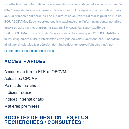
sa sélection. Les informations contenues dans cette analyse ont été retranscrites "en
l'état", sans déclaration ni garantie d'aucune sorte. Les opinions ou estimations qui y
sont exprimées sont celles de ses auteurs et ne sauraient refléter le point de vue de
BOURSORAMA. Sous réserves des lois applicables, ni l'information contenue, ni les
analyses qui y sont exprimées ne sauraient engager la responsabilité de
BOURSORAMA. Le contenu de l'analyse mis à disposition par BOURSORAMA est
fourni uniquement à titre d'information et n'a pas de valeur contractuelle. Il constitue
ainsi une simple aide à la décision dont l'utilisateur conserve l'absolue maîtrise.
Lire les mentions légales complètes
ACCÈS RAPIDES
Accéder au forum ETF et OPCVM
Actualités OPCVM
Points de marché
Indices France
Indices internationaux
Matières premières
SOCIÉTÉS DE GESTION LES PLUS
RECHERCHÉES / CONSULTÉES *