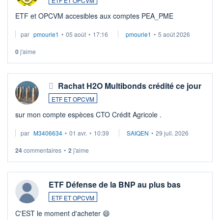
ETF ET OPCVM
ETF et OPCVM accesibles aux comptes PEA_PME
par
pmourie1
•
05 août
•
17:16
pmourie1
•
5 août 2026
0
j'aime
Rachat H2O Multibonds crédité ce jour
ETF ET OPCVM
sur mon compte espèces CTO Crédit Agricole .
par
M3406634
•
01 avr.
•
10:39
SAIQEN
•
29 juil. 2026
24
commentaires
•
2
j'aime
ETF Défense de la BNP au plus bas
ETF ET OPCVM
C'EST le moment d'acheter 😄​