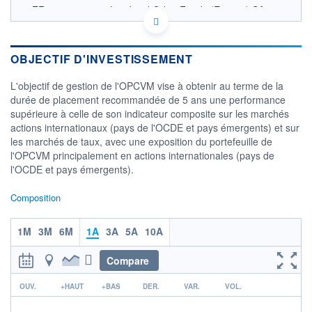
FR0011082007 - Lombard Odier Funds (Europe) SA
OPCVM DERNIER COURS CONNU AU 31/07/2026
Consulter le prospectus / DIC
OBJECTIF D'INVESTISSEMENT
1 500
L'objectif de gestion de l'OPCVM vise à obtenir au terme de la
1 450
durée de placement recommandée de 5 ans une performance
supérieure à celle de son indicateur composite sur les marchés
1 400
actions internationaux (pays de l'OCDE et pays émergents) et sur
1 350
les marchés de taux, avec une exposition du portefeuille de
05/12
27/03
24/07
l'OPCVM principalement en actions internationales (pays de
l'OCDE et pays émergents).
CATÉGORIE MORNINGSTAR
Allocation EUR Modérée
Composition
FONDS PARTENAIRES
TARIFS PRIVILÉGIÉS
0%
1M
3M
6M
1A
3A
5A
10A
ÉLIGIBILITÉ
PEA
PEA-PME
Compare
BOURSOVIE LUX
BOURSOVIE
CTO BUSINESS
r
OUV.
+HAUT
+BAS
DER.
VAR.
VOL.
Non éligible Boursobank