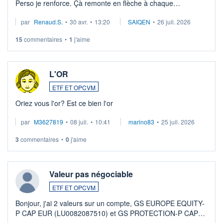
Perso je renforce. Çà remonte en flèche à chaque
suspission d'accord dans.la guerre du moyen-orient.
par
Renaud.S.
•
30 avr.
•
13:20
SAIQEN
•
26 juil. 2026
Investissement long terme tip top pour sa retraite.
LU3 ...
15
commentaires
•
1
j'aime
L'OR
ETF ET OPCVM
Oriez vous l'or? Est ce bien l'or
par
M3627819
•
08 juil.
•
10:41
marino83
•
25 juil. 2026
3
commentaires
•
0
j'aime
Valeur pas négociable
ETF ET OPCVM
Bonjour, j'ai 2 valeurs sur un compte, GS EUROPE EQUITY-
P CAP EUR (LU0082087510) et GS PROTECTION-P CAP