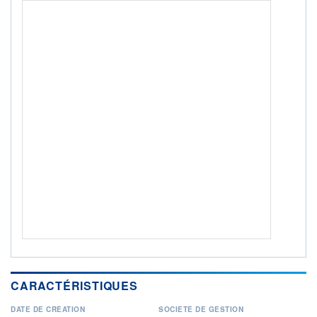
ACTIF NET (EUR)
13M / 31.07.26
NOTATION MORNINGSTAR ⁽¹⁾
RISQUE DU FONDS (SRI)
3
/7
+ PORTEFEUILLE
+ LISTE
CARACTÉRISTIQUES
DATE DE CRÉATION
SOCIÉTÉ DE GESTION