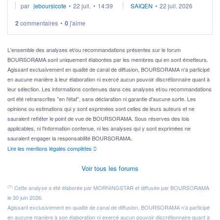
par
jeboursicote
•
22 juil.
•
14:39
SAIQEN
•
22 juil. 2026
via un ETF plutôt que des actions individuelles.
2
commentaires
•
0
j'aime
Idéalement, je voudrais qu'il soit éligible au PEA.
Pour l' ...
L'ensemble des analyses et/ou recommandations présentes sur le forum
BOURSORAMA sont uniquement élaborées par les membres qui en sont émetteurs.
Agissant exclusivement en qualité de canal de diffusion, BOURSORAMA n'a participé
en aucune manière à leur élaboration ni exercé aucun pouvoir discrétionnaire quant à
leur sélection. Les informations contenues dans ces analyses et/ou recommandations
ont été retranscrites "en l'état", sans déclaration ni garantie d'aucune sorte. Les
opinions ou estimations qui y sont exprimées sont celles de leurs auteurs et ne
sauraient refléter le point de vue de BOURSORAMA. Sous réserves des lois
applicables, ni l'information contenue, ni les analyses qui y sont exprimées ne
sauraient engager la responsabilité BOURSORAMA.
Lire les mentions légales complètes
Voir tous les forums
(1)
Cette analyse a été élaborée par MORNINGSTAR et diffusée par BOURSORAMA
le 30 juin 2026.
Agissant exclusivement en qualité de canal de diffusion, BOURSORAMA n'a participé
en aucune manière à son élaboration ni exercé aucun pouvoir discrétionnaire quant à