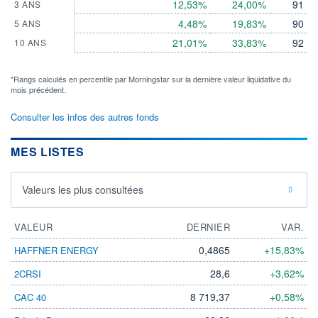
12,53%
24,00%
91
3 ANS
4,48%
19,83%
90
5 ANS
21,01%
33,83%
92
10 ANS
*Rangs calculés en percentile par Morningstar sur la dernière valeur liquidative du
mois précédent.
Consulter les infos des autres fonds
MES LISTES
Valeurs les plus consultées
VALEUR
DERNIER
VAR.
0,4865
+15,83%
HAFFNER ENERGY
28,6
+3,62%
2CRSI
8 719,37
+0,58%
CAC 40