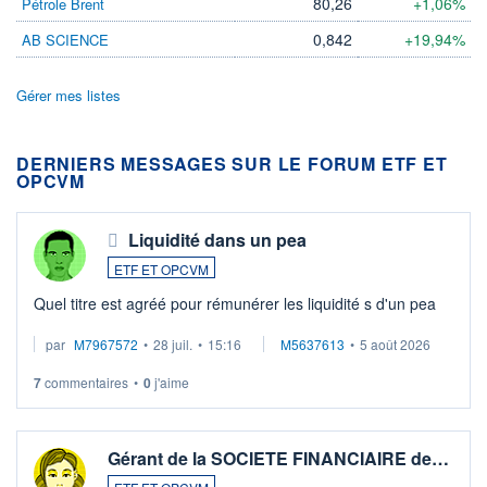
80,26
+1,06%
Pétrole Brent
0,842
+19,94%
AB SCIENCE
Gérer mes listes
DERNIERS MESSAGES SUR LE FORUM ETF ET
OPCVM
Liquidité dans un pea
ETF ET OPCVM
Quel titre est agréé pour rémunérer les liquidité s d'un pea
par
M7967572
•
28 juil.
•
15:16
M5637613
•
5 août 2026
7
commentaires
•
0
j'aime
Gérant de la SOCIETE FINANCIAIRE de…