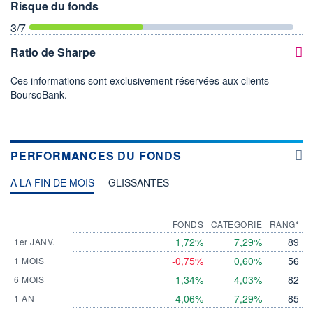
Risque du fonds
3
/7
Ratio de Sharpe
Ces informations sont exclusivement réservées aux clients
BoursoBank.
PERFORMANCES DU FONDS
A LA FIN DE MOIS
GLISSANTES
FONDS
CATEGORIE
RANG*
1,72%
7,29%
89
1er JANV.
-0,75%
0,60%
56
1 MOIS
1,34%
4,03%
82
6 MOIS
4,06%
7,29%
85
1 AN