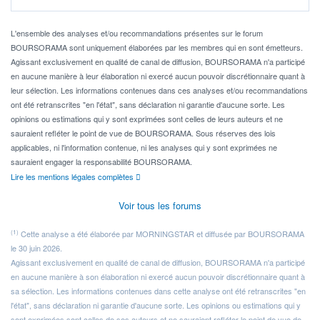
Pour l' ...
L'ensemble des analyses et/ou recommandations présentes sur le forum
BOURSORAMA sont uniquement élaborées par les membres qui en sont émetteurs.
Agissant exclusivement en qualité de canal de diffusion, BOURSORAMA n'a participé
en aucune manière à leur élaboration ni exercé aucun pouvoir discrétionnaire quant à
leur sélection. Les informations contenues dans ces analyses et/ou recommandations
ont été retranscrites "en l'état", sans déclaration ni garantie d'aucune sorte. Les
opinions ou estimations qui y sont exprimées sont celles de leurs auteurs et ne
sauraient refléter le point de vue de BOURSORAMA. Sous réserves des lois
applicables, ni l'information contenue, ni les analyses qui y sont exprimées ne
sauraient engager la responsabilité BOURSORAMA.
Lire les mentions légales complètes
Voir tous les forums
(1)
Cette analyse a été élaborée par MORNINGSTAR et diffusée par BOURSORAMA
le 30 juin 2026.
Agissant exclusivement en qualité de canal de diffusion, BOURSORAMA n'a participé
en aucune manière à son élaboration ni exercé aucun pouvoir discrétionnaire quant à
sa sélection. Les informations contenues dans cette analyse ont été retranscrites "en
l'état", sans déclaration ni garantie d'aucune sorte. Les opinions ou estimations qui y
sont exprimées sont celles de ses auteurs et ne sauraient refléter le point de vue de