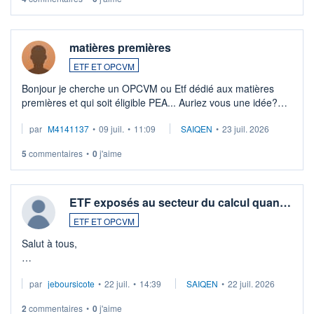
matières premières
ETF ET OPCVM
Bonjour je cherche un OPCVM ou Etf dédié aux matières
premières et qui soit éligible PEA... Auriez vous une idée?
Merci de vos conseils
par
M4141137
•
09 juil.
•
11:09
SAIQEN
•
23 juil. 2026
5
commentaires
•
0
j'aime
ETF exposés au secteur du calcul quan…
ETF ET OPCVM
Salut à tous,
Je cherche à investir sur le secteur du calcul quantique, mais
par
jeboursicote
•
22 juil.
•
14:39
SAIQEN
•
22 juil. 2026
via un ETF plutôt que des actions individuelles.
2
commentaires
•
0
j'aime
Idéalement, je voudrais qu'il soit éligible au PEA.