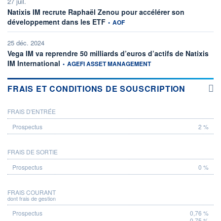
27 juil.
Natixis IM recrute Raphaël Zenou pour accélérer son
information fournie par
développement dans les ETF
•
AOF
25 déc. 2024
Vega IM va reprendre 50 milliards d’euros d’actifs de Natixis
information fournie par
IM International
•
AGEFI ASSET MANAGEMENT
FRAIS ET CONDITIONS DE SOUSCRIPTION
FRAIS D'ENTRÉE
PROSPECTUS
2 %
FRAIS DE SORTIE
0 %
FRAIS COURANT
dont frais de gestion
0,76 %
0,75 %