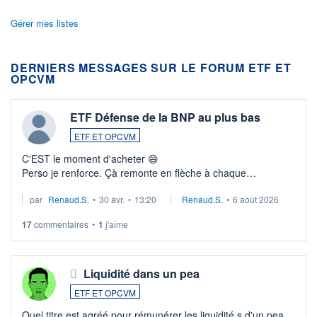
Gérer mes listes
DERNIERS MESSAGES SUR LE FORUM ETF ET
OPCVM
ETF Défense de la BNP au plus bas
ETF ET OPCVM
C'EST le moment d'acheter 😄​
Perso je renforce. Çà remonte en flèche à chaque
suspission d'accord dans.la guerre du moyen-orient.
par
Renaud.S.
•
30 avr.
•
13:20
Renaud.S.
•
6 août 2026
Investissement long terme tip top pour sa retraite.
LU3 ...
17
commentaires
•
1
j'aime
Liquidité dans un pea
ETF ET OPCVM
Quel titre est agréé pour rémunérer les liquidité s d'un pea