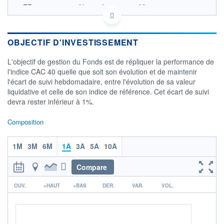
FR0011034743 - Natixis Investment Managers
International
OPCVM DERNIER COURS CONNU AU 05/08/2026
Consulter le prospectus / DIC
OBJECTIF D'INVESTISSEMENT
1 300
L'objectif de gestion du Fonds est de répliquer la performance de
l'indice CAC 40 quelle que soit son évolution et de maintenir
1 200
l'écart de suivi hebdomadaire, entre l'évolution de sa valeur
liquidative et celle de son indice de référence. Cet écart de suivi
1 100
devra rester inférieur à 1%.
1 000
03/12
02/04
Composition
CATÉGORIE MORNINGSTAR
1M
Actions France Grandes
3M
6M
1A
3A
5A
10A
Cap.
Compare
FONDS PARTENAIRES
TARIFS PRIVILÉGIÉS
0%
r
OUV.
+HAUT
+BAS
DER.
VAR.
VOL.
ÉLIGIBILITÉ
PEA
PEA-PME
BOURSOVIE LUX
BOURSOVIE
CTO BUSINESS