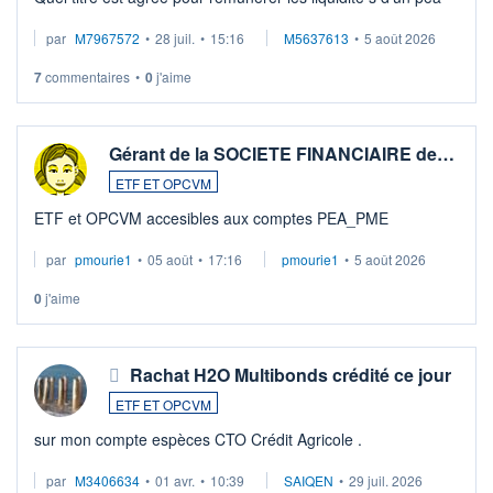
par
M7967572
•
28 juil.
•
15:16
M5637613
•
5 août 2026
7
commentaires
•
0
j'aime
Gérant de la SOCIETE FINANCIAIRE de…
ETF ET OPCVM
ETF et OPCVM accesibles aux comptes PEA_PME
par
pmourie1
•
05 août
•
17:16
pmourie1
•
5 août 2026
0
j'aime
Rachat H2O Multibonds crédité ce jour
ETF ET OPCVM
sur mon compte espèces CTO Crédit Agricole .
par
M3406634
•
01 avr.
•
10:39
SAIQEN
•
29 juil. 2026