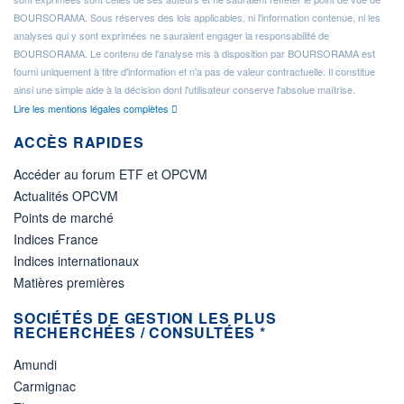
BOURSORAMA. Sous réserves des lois applicables, ni l'information contenue, ni les
analyses qui y sont exprimées ne sauraient engager la responsabilité de
BOURSORAMA. Le contenu de l'analyse mis à disposition par BOURSORAMA est
fourni uniquement à titre d'information et n'a pas de valeur contractuelle. Il constitue
ainsi une simple aide à la décision dont l'utilisateur conserve l'absolue maîtrise.
Lire les mentions légales complètes
ACCÈS RAPIDES
Accéder au forum ETF et OPCVM
Actualités OPCVM
Points de marché
Indices France
Indices internationaux
Matières premières
SOCIÉTÉS DE GESTION LES PLUS
RECHERCHÉES / CONSULTÉES *
Amundi
Carmignac