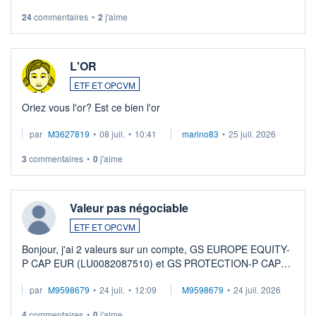
24
commentaires
•
2
j'aime
L'OR
ETF ET OPCVM
Oriez vous l'or? Est ce bien l'or
par
M3627819
•
08 juil.
•
10:41
marino83
•
25 juil. 2026
3
commentaires
•
0
j'aime
Valeur pas négociable
ETF ET OPCVM
Bonjour, j'ai 2 valeurs sur un compte, GS EUROPE EQUITY-
P CAP EUR (LU0082087510) et GS PROTECTION-P CAP
EUR (LU0546913194), que je souhaite vendre. Lorsque je
par
M9598679
•
24 juil.
•
12:09
M9598679
•
24 juil. 2026
veux procéder à la vente, on me signale ...
4
commentaires
•
0
j'aime