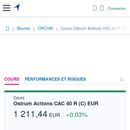
Menu
Connexion
Bourse
OPCVM
Cours Ostrum Actions CAC 40 R (C)
COURS
PERFORMANCES ET RISQUES
Cours
COMPOSITION
Ostrum Actions CAC 40 R (C) EUR
ACTUALITÉS
1 211,44
+0,03%
EUR
FORUM
HISTORIQUE