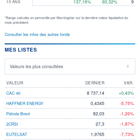
137,16%
60,32%
9
10 ANS
*Rangs calculés en percentile par Morningstar sur la dernière valeur liquidative du
mois précédent.
Consulter les infos des autres fonds
MES LISTES
Valeurs les plus consultées
VALEUR
DERNIER
VAR.
8 737,14
+0,43%
CAC 40
0,4345
-5,75%
HAFFNER ENERGY
82,03
-1,26%
Pétrole Brent
27,3
-1,87%
2CRSI
1,9765
-7,73%
EUTELSAT