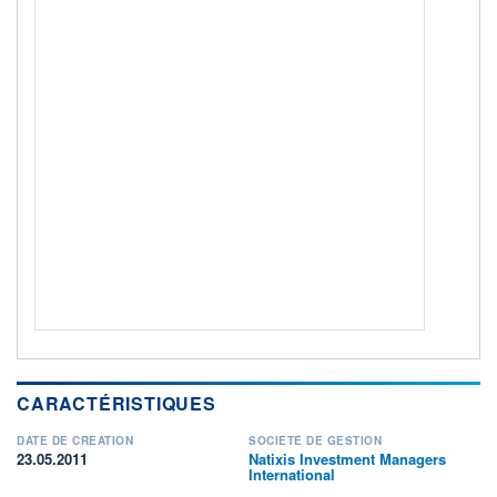
Non éligible Boursobank
ACTIF NET (EUR)
90M / 31.07.26
NOTATION MORNINGSTAR ⁽¹⁾
RISQUE DU FONDS (SRI)
4
/7
+ PORTEFEUILLE
+ LISTE
CARACTÉRISTIQUES
DATE DE CRÉATION
SOCIÉTÉ DE GESTION
23.05.2011
Natixis Investment Managers
International