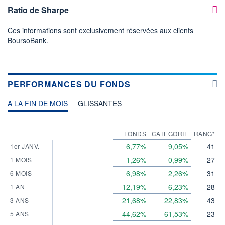
Ratio de Sharpe
Ces informations sont exclusivement réservées aux clients
BoursoBank.
PERFORMANCES DU FONDS
A LA FIN DE MOIS
GLISSANTES
FONDS
CATEGORIE
RANG*
6,77%
9,05%
41
1er JANV.
1,26%
0,99%
27
1 MOIS
6,98%
2,26%
31
6 MOIS
12,19%
6,23%
28
1 AN
21,68%
22,83%
43
3 ANS
44,62%
61,53%
23
5 ANS