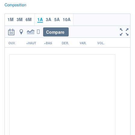
Non éligible Boursobank
Composition
ACTIF NET (EUR)
363M / 31.07.26
1M
3M
6M
1A
3A
5A
10A
NOTATION MORNINGSTAR ⁽¹⁾
Compare
r
OUV.
+HAUT
+BAS
DER.
VAR.
VOL.
RISQUE DU FONDS (SRI)
2
/7
+ PORTEFEUILLE
+ LISTE