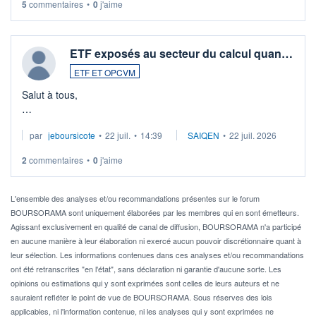
5
commentaires
•
0
j'aime
ETF exposés au secteur du calcul quan…
ETF ET OPCVM
Salut à tous,
Je cherche à investir sur le secteur du calcul quantique, mais
par
jeboursicote
•
22 juil.
•
14:39
SAIQEN
•
22 juil. 2026
via un ETF plutôt que des actions individuelles.
2
commentaires
•
0
j'aime
Idéalement, je voudrais qu'il soit éligible au PEA.
Pour l' ...
L'ensemble des analyses et/ou recommandations présentes sur le forum
BOURSORAMA sont uniquement élaborées par les membres qui en sont émetteurs.
Agissant exclusivement en qualité de canal de diffusion, BOURSORAMA n'a participé
en aucune manière à leur élaboration ni exercé aucun pouvoir discrétionnaire quant à
leur sélection. Les informations contenues dans ces analyses et/ou recommandations
ont été retranscrites "en l'état", sans déclaration ni garantie d'aucune sorte. Les
opinions ou estimations qui y sont exprimées sont celles de leurs auteurs et ne
sauraient refléter le point de vue de BOURSORAMA. Sous réserves des lois
applicables, ni l'information contenue, ni les analyses qui y sont exprimées ne