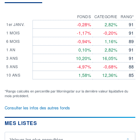
FONDS
CATEGORIE
RANG*
-0,28%
2,82%
91
1er JANV.
-1,17%
-0,20%
91
1 MOIS
-0,94%
1,16%
89
6 MOIS
0,10%
2,82%
91
1 AN
10,20%
16,05%
91
3 ANS
-4,97%
-0,68%
88
5 ANS
1,58%
12,36%
85
10 ANS
*Rangs calculés en percentile par Morningstar sur la dernière valeur liquidative du
mois précédent.
Consulter les infos des autres fonds
MES LISTES
Valeurs les plus consultées