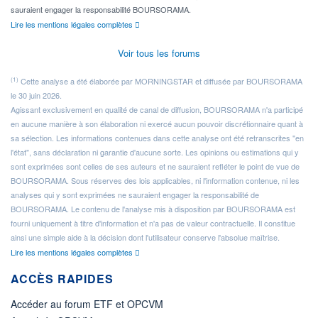
sauraient engager la responsabilité BOURSORAMA.
Lire les mentions légales complètes
Voir tous les forums
(1)
Cette analyse a été élaborée par MORNINGSTAR et diffusée par BOURSORAMA
le 30 juin 2026.
Agissant exclusivement en qualité de canal de diffusion, BOURSORAMA n'a participé
en aucune manière à son élaboration ni exercé aucun pouvoir discrétionnaire quant à
sa sélection. Les informations contenues dans cette analyse ont été retranscrites "en
l'état", sans déclaration ni garantie d'aucune sorte. Les opinions ou estimations qui y
sont exprimées sont celles de ses auteurs et ne sauraient refléter le point de vue de
BOURSORAMA. Sous réserves des lois applicables, ni l'information contenue, ni les
analyses qui y sont exprimées ne sauraient engager la responsabilité de
BOURSORAMA. Le contenu de l'analyse mis à disposition par BOURSORAMA est
fourni uniquement à titre d'information et n'a pas de valeur contractuelle. Il constitue
ainsi une simple aide à la décision dont l'utilisateur conserve l'absolue maîtrise.
Lire les mentions légales complètes
ACCÈS RAPIDES
Accéder au forum ETF et OPCVM