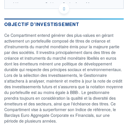
LU0577843187 - Goldman Sachs Asset Management
B.V.
OPCVM DERNIER COURS CONNU AU 05/08/2026
Consulter le prospectus / DIC
OBJECTIF D'INVESTISSEMENT
400
Ce Compartiment entend générer des plus-values en gérant
activement un portefeuille composé de titres de créance et
395
d'instruments du marché monétaire émis pour la majeure partie
390
par des sociétés. Il investira principalement dans des titres de
385
créance et instruments du marché monétaire libellés en euros
380
dont les émetteurs mènent une politique de développement
03/12
09/04
durable qui respecte des principes sociaux et environnementaux.
Lors de la sélection des investissements, le Gestionnaire
CATÉGORIE MORNINGSTAR
s'attachera à analyser, maintenir et mettre à jour la note de crédit
Obligations EUR Emprunts
des investissements futurs et s'assurera que la notation moyenne
Privés
du portefeuille est au moins égale à BBB-. Le gestionnaire
FONDS PARTENAIRES
prendra toujours en considération la qualité et la diversité des
TARIFS PRIVILÉGIÉS
0%
émetteurs et des secteurs, ainsi que l'échéance des titres. Ce
Compartiment vise à surperformer son Indice de référence, le
ÉLIGIBILITÉ
Barclays Euro Aggregate Corporate ex Financials, sur une
PEA
PEA-PME
BOURSOVIE LUX
BOURSOVIE
période de plusieurs années.
CTO BUSINESS