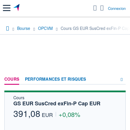
Menu
Connexion
Bourse
OPCVM
Cours GS EUR SusCred exFin-P Ca
COURS
PERFORMANCES ET RISQUES
Cours
COMPOSITION
GS EUR SusCred exFin-P Cap EUR
ACTUALITÉS
391,08
+0,08%
EUR
FORUM
HISTORIQUE