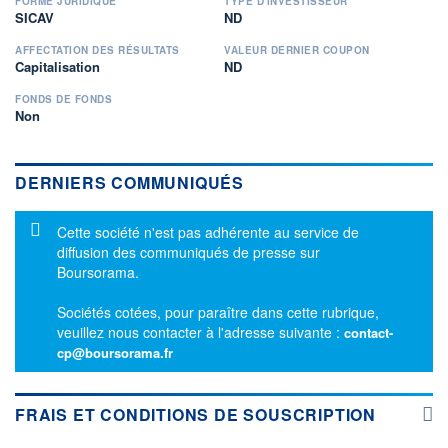
FORME JURIDIQUE
TYPE D'INVESTISSEUR
SICAV
ND
AFFECTATION DES RÉSULTATS
VALEUR DERNIER COUPON
Capitalisation
ND
FONDS DE FONDS
Non
DERNIERS COMMUNIQUÉS
Message d'information
Cette société n'est pas adhérente au service de
diffusion des communiqués de presse sur
Boursorama.
Sociétés cotées, pour paraître dans cette rubrique,
veuillez nous contacter à l'adresse suivante :
contact-
cp@boursorama.fr
FRAIS ET CONDITIONS DE SOUSCRIPTION