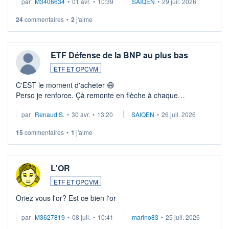
par
M3406634
•
01 avr.
•
10:39
SAIQEN
•
29 juil. 2026
24
commentaires
•
2
j'aime
ETF Défense de la BNP au plus bas
ETF ET OPCVM
C'EST le moment d'acheter 😄​
Perso je renforce. Çà remonte en flèche à chaque
suspission d'accord dans.la guerre du moyen-orient.
par
Renaud.S.
•
30 avr.
•
13:20
SAIQEN
•
26 juil. 2026
Investissement long terme tip top pour sa retraite.
LU3 ...
15
commentaires
•
1
j'aime
L'OR
ETF ET OPCVM
Oriez vous l'or? Est ce bien l'or
par
M3627819
•
08 juil.
•
10:41
marino83
•
25 juil. 2026