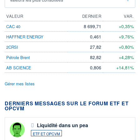
VALEUR
DERNIER
VAR.
8 699,71
+0,35%
CAC 40
0,461
+9,76%
HAFFNER ENERGY
27,82
+0,80%
2CRSI
82,82
+4,28%
Pétrole Brent
0,806
+14,81%
AB SCIENCE
Gérer mes listes
DERNIERS MESSAGES SUR LE FORUM ETF ET
OPCVM
Liquidité dans un pea
ETF ET OPCVM