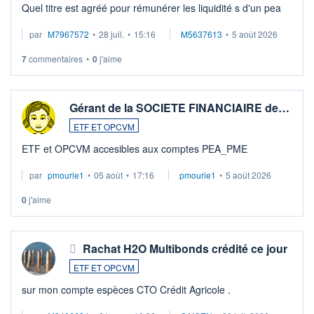
Quel titre est agréé pour rémunérer les liquidité s d'un pea
par
M7967572
•
28 juil.
•
15:16
M5637613
•
5 août 2026
7
commentaires
•
0
j'aime
Gérant de la SOCIETE FINANCIAIRE de…
ETF ET OPCVM
ETF et OPCVM accesibles aux comptes PEA_PME
par
pmourie1
•
05 août
•
17:16
pmourie1
•
5 août 2026
0
j'aime
Rachat H2O Multibonds crédité ce jour
ETF ET OPCVM
sur mon compte espèces CTO Crédit Agricole .