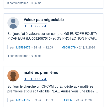
3
commentaires
•
0
j'aime
Valeur pas négociable
ETF ET OPCVM
Bonjour, j'ai 2 valeurs sur un compte, GS EUROPE EQUITY-
P CAP EUR (LU0082087510) et GS PROTECTION-P CAP
EUR (LU0546913194), que je souhaite vendre. Lorsque je
par
M9598679
•
24 juil.
•
12:09
M9598679
•
24 juil. 2026
veux procéder à la vente, on me signale ...
4
commentaires
•
0
j'aime
matières premières
ETF ET OPCVM
Bonjour je cherche un OPCVM ou Etf dédié aux matières
premières et qui soit éligible PEA... Auriez vous une idée?
Merci de vos conseils
par
M4141137
•
09 juil.
•
11:09
SAIQEN
•
23 juil. 2026