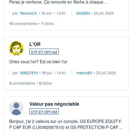
Perso je renforce. Çà remonte en flèche à chaque
suspission d'accord dans.la guerre du moyen-orient.
par
Renaud.S.
•
30 avr.
•
13:20
SAIQEN
•
26 juil. 2026
Investissement long terme tip top pour sa retraite.
LU3 ...
15
commentaires
•
1
j'aime
L'OR
ETF ET OPCVM
Oriez vous l'or? Est ce bien l'or
par
M3627819
•
08 juil.
•
10:41
marino83
•
25 juil. 2026
3
commentaires
•
0
j'aime
Valeur pas négociable
ETF ET OPCVM
Bonjour, j'ai 2 valeurs sur un compte, GS EUROPE EQUITY-
P CAP EUR (LU0082087510) et GS PROTECTION-P CAP