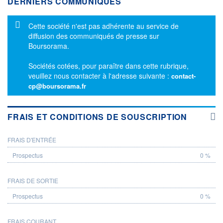
DERNIERS COMMUNIQUÉS
Message d'information
Cette société n'est pas adhérente au service de
diffusion des communiqués de presse sur
Boursorama.
Sociétés cotées, pour paraître dans cette rubrique,
veuillez nous contacter à l'adresse suivante :
contact-
cp@boursorama.fr
FRAIS ET CONDITIONS DE SOUSCRIPTION
FRAIS D'ENTRÉE
PROSPECTUS
0 %
FRAIS DE SORTIE
0 %
FRAIS COURANT