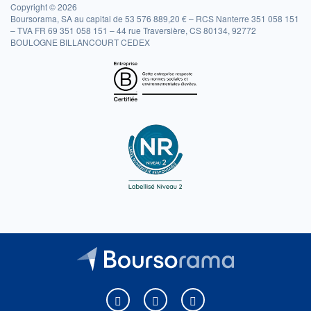
Copyright © 2026
Boursorama, SA au capital de 53 576 889,20 € – RCS Nanterre 351 058 151
– TVA FR 69 351 058 151 – 44 rue Traversière, CS 80134, 92772
BOULOGNE BILLANCOURT CEDEX
Boursorama sur Facebook
Boursorama sur X
Boursorama sur Youtu