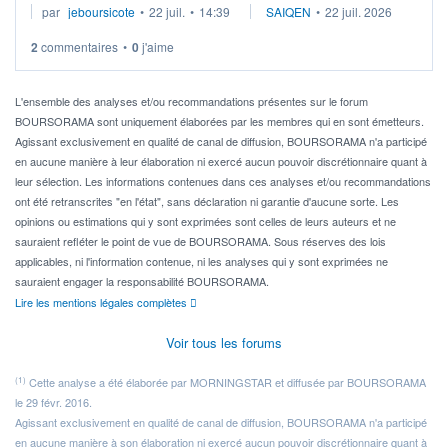
par
jeboursicote
•
22 juil.
•
14:39
SAIQEN
•
22 juil. 2026
via un ETF plutôt que des actions individuelles.
2
commentaires
•
0
j'aime
Idéalement, je voudrais qu'il soit éligible au PEA.
Pour l' ...
L'ensemble des analyses et/ou recommandations présentes sur le forum
BOURSORAMA sont uniquement élaborées par les membres qui en sont émetteurs.
Agissant exclusivement en qualité de canal de diffusion, BOURSORAMA n'a participé
en aucune manière à leur élaboration ni exercé aucun pouvoir discrétionnaire quant à
leur sélection. Les informations contenues dans ces analyses et/ou recommandations
ont été retranscrites "en l'état", sans déclaration ni garantie d'aucune sorte. Les
opinions ou estimations qui y sont exprimées sont celles de leurs auteurs et ne
sauraient refléter le point de vue de BOURSORAMA. Sous réserves des lois
applicables, ni l'information contenue, ni les analyses qui y sont exprimées ne
sauraient engager la responsabilité BOURSORAMA.
Lire les mentions légales complètes
Voir tous les forums
(1)
Cette analyse a été élaborée par MORNINGSTAR et diffusée par BOURSORAMA
le 29 févr. 2016.
Agissant exclusivement en qualité de canal de diffusion, BOURSORAMA n'a participé
en aucune manière à son élaboration ni exercé aucun pouvoir discrétionnaire quant à