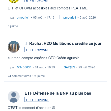
ETF ET OPCVM
ETF et OPCVM accesibles aux comptes PEA_PME
par
pmourie1
•
05 août
•
17:16
pmourie1
•
5 août 2026
0
j'aime
Rachat H2O Multibonds crédité ce jour
ETF ET OPCVM
sur mon compte espèces CTO Crédit Agricole .
par
M3406634
•
01 avr.
•
10:39
SAIQEN
•
29 juil. 2026
24
commentaires
•
2
j'aime
ETF Défense de la BNP au plus bas
ETF ET OPCVM
C'EST le moment d'acheter 😄​