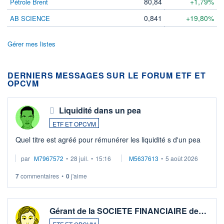
80,84
+1,79%
Pétrole Brent
0,841
+19,80%
AB SCIENCE
Gérer mes listes
DERNIERS MESSAGES SUR LE FORUM ETF ET
OPCVM
Liquidité dans un pea
ETF ET OPCVM
Quel titre est agréé pour rémunérer les liquidité s d'un pea
par
M7967572
•
28 juil.
•
15:16
M5637613
•
5 août 2026
7
commentaires
•
0
j'aime
Gérant de la SOCIETE FINANCIAIRE de…