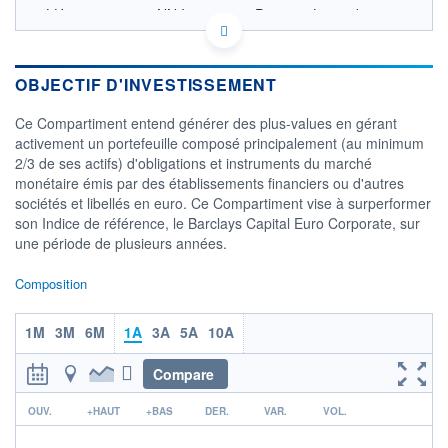
LU0555026680 - NN Investment Partners Luxembourg
SA
OPCVM DERNIER COURS CONNU AU 05/08/2026
Consulter le prospectus / DIC
OBJECTIF D'INVESTISSEMENT
162
Ce Compartiment entend générer des plus-values en gérant
activement un portefeuille composé principalement (au minimum
160
2/3 de ses actifs) d'obligations et instruments du marché
monétaire émis par des établissements financiers ou d'autres
158
sociétés et libellés en euro. Ce Compartiment vise à surperformer
156
son Indice de référence, le Barclays Capital Euro Corporate, sur
02/12
07/04
une période de plusieurs années.
CATÉGORIE MORNINGSTAR
Composition
Obligations EUR Emprunts
Privés
1M
3M
6M
1A
3A
5A
10A
FONDS PARTENAIRES
TARIFS PRIVILÉGIÉS
0%
Compare
ÉLIGIBILITÉ
r
PEA
PEA-PME
BOURSOVIE LUX
BOURSOVIE
OUV.
+HAUT
+BAS
DER.
VAR.
VOL.
CTO BUSINESS