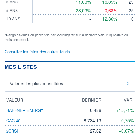
11,03%
16,05%
29
3 ANS
28,03%
-0,68%
25
5 ANS
-
12,36%
0
10 ANS
*Rangs calculés en percentile par Morningstar sur la dernière valeur liquidative du
mois précédent.
Consulter les infos des autres fonds
MES LISTES
Valeurs les plus consultées
VALEUR
DERNIER
VAR.
0,486
+15,71%
HAFFNER ENERGY
8 734,13
+0,75%
CAC 40
27,62
+0,07%
2CRSI