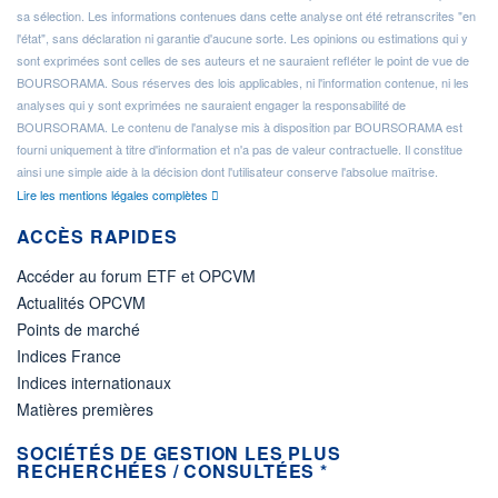
sa sélection. Les informations contenues dans cette analyse ont été retranscrites "en
l'état", sans déclaration ni garantie d'aucune sorte. Les opinions ou estimations qui y
sont exprimées sont celles de ses auteurs et ne sauraient refléter le point de vue de
BOURSORAMA. Sous réserves des lois applicables, ni l'information contenue, ni les
analyses qui y sont exprimées ne sauraient engager la responsabilité de
BOURSORAMA. Le contenu de l'analyse mis à disposition par BOURSORAMA est
fourni uniquement à titre d'information et n'a pas de valeur contractuelle. Il constitue
ainsi une simple aide à la décision dont l'utilisateur conserve l'absolue maîtrise.
Lire les mentions légales complètes
ACCÈS RAPIDES
Accéder au forum ETF et OPCVM
Actualités OPCVM
Points de marché
Indices France
Indices internationaux
Matières premières
SOCIÉTÉS DE GESTION LES PLUS
RECHERCHÉES / CONSULTÉES *