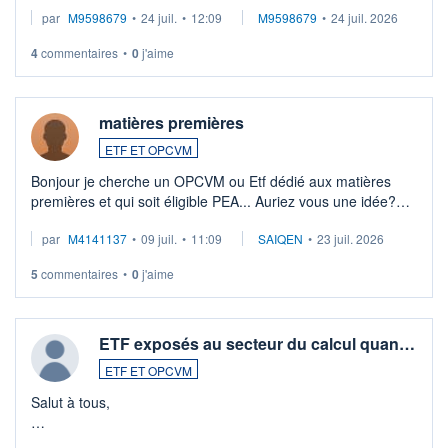
EUR (LU0546913194), que je souhaite vendre. Lorsque je
par
M9598679
•
24 juil.
•
12:09
M9598679
•
24 juil. 2026
veux procéder à la vente, on me signale ...
4
commentaires
•
0
j'aime
matières premières
ETF ET OPCVM
Bonjour je cherche un OPCVM ou Etf dédié aux matières
premières et qui soit éligible PEA... Auriez vous une idée?
Merci de vos conseils
par
M4141137
•
09 juil.
•
11:09
SAIQEN
•
23 juil. 2026
5
commentaires
•
0
j'aime
ETF exposés au secteur du calcul quan…
ETF ET OPCVM
Salut à tous,
Je cherche à investir sur le secteur du calcul quantique, mais