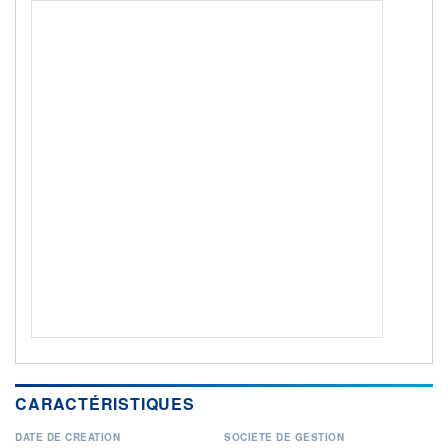
Non éligible Boursobank
ACTIF NET (EUR)
442M / 29.02.16
NOTATION MORNINGSTAR ⁽¹⁾
RISQUE DU FONDS (SRI)
2
/7
+ PORTEFEUILLE
+ LISTE
CARACTÉRISTIQUES
DATE DE CRÉATION
SOCIÉTÉ DE GESTION