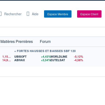
Rechercher
Aide
Espace Membre
Espace Client
Matières Premières
Forum
+ FORTES HAUSSES ET BAISSES SBF 120
1,1552
$US
UBISOFT
+4,43%
WORLDLINE
-5,12%
14,90
$US
ABIVAX
+3,54%
EUTELSAT
-4,58%