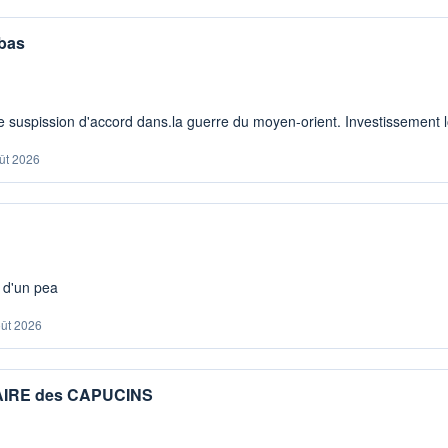
 bas
 suspission d'accord dans.la guerre du moyen-orient. Investissement lo
ût 2026
s d'un pea
oût 2026
IAIRE des CAPUCINS