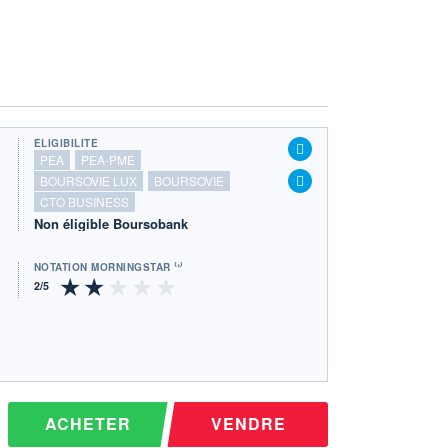
ÉLIGIBILITÉ
PEA
PEA-PME
BOURSOVIE LUX
BOURSOVIE
CTO BUSINESS
Non éligible Boursobank
NOTATION MORNINGSTAR ⁽¹⁾
ACHETER
VENDRE