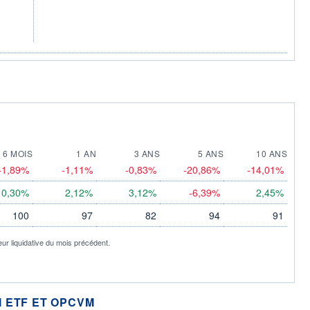
6 MOIS
1 AN
3 ANS
5 ANS
10 ANS
-1,89%
-1,11%
-0,83%
-20,86%
-14,01%
0,30%
2,12%
3,12%
-6,39%
2,45%
100
97
82
94
91
eur liquidative du mois précédent.
 ETF ET OPCVM