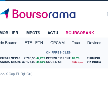
MOBILIER
IMPÔTS
ACTU
BOURSOBANK
 de Bourse
ETF - ETN
OPCVM
Taux
Devises
CHIFFRES-CLÉS
INI S&P SEP26
7 786,50
+0,12%
PÉTROLE BRENT
84,28
$US
EUR/USD
ASDAQ DEC26
30 175,00
+0,13%
ONCE D'OR
4 330,68
$US
VIX INDEX
Bnd-X Cap EUR(HGiii)