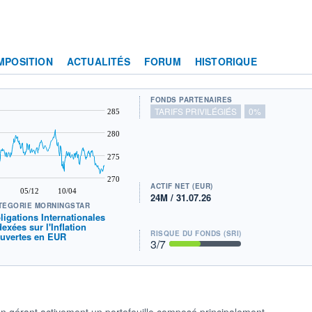
MPOSITION
ACTUALITÉS
FORUM
HISTORIQUE
FONDS PARTENAIRES
TARIFS PRIVILÉGIÉS
0%
285
280
275
270
ACTIF NET (EUR)
05/12
10/04
24M / 31.07.26
TÉGORIE MORNINGSTAR
ligations Internationales
dexées sur l'Inflation
RISQUE DU FONDS (SRI)
uvertes en EUR
3
/7
 gérant activement un portefeuille composé principalement