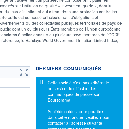
ndexés sur l'inflation de qualité « investment grade », dont la
 du taux d'inflation et qui offrent donc une protection contre les
portefeuille est composé principalement d'obligations et
vernements ou des collectivités publiques territoriales de pays de
 public dont un ou plusieurs États membres de l'Union européenne
s financières établies dans un ou plusieurs pays membres de l'OCDE.
référence, le Barclays World Government Inflation-Linked Index,
DERNIERS COMMUNIQUÉS
Message d'information
Cette société n'est pas adhérente
.
au service de diffusion des
communiqués de presse sur
Boursorama.
Sociétés cotées, pour paraître
dans cette rubrique, veuillez nous
contacter à l'adresse suivante :
contact-cp@boursorama.fr