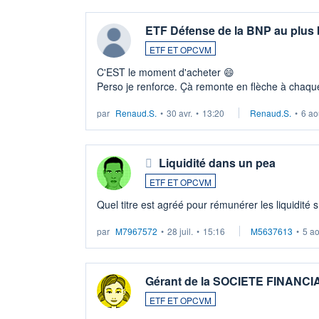
ETF Défense de la BNP au plus
ETF ET OPCVM
C'EST le moment d'acheter 😄​
Perso je renforce. Çà remonte en flèche à chaque
LU3 ...
par
Renaud.S.
•
30 avr.
•
13:20
Renaud.S.
•
6 ao
Liquidité dans un pea
ETF ET OPCVM
Quel titre est agréé pour rémunérer les liquidité 
par
M7967572
•
28 juil.
•
15:16
M5637613
•
5 a
Gérant de la SOCIETE FINANC
ETF ET OPCVM