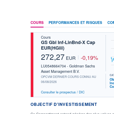
COURS
PERFORMANCES ET RISQUES
CO
Cours
GS Gbl Inf-LinBnd-X Cap
EUR(HGiii)
272,27
-0,19%
EUR
LU0548664704 - Goldman Sachs
Asset Management B.V.
CA
OPCVM DERNIER COURS CONNU AU
Ob
06/08/2026
In
Co
Consulter le prospectus / DIC
OBJECTIF D'INVESTISSEMENT
Ce Compartiment entend générer des plus-values en