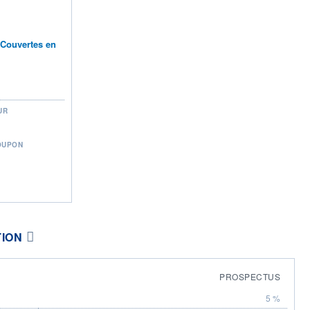
n Couvertes en
UR
OUPON
TION
PROSPECTUS
5 %