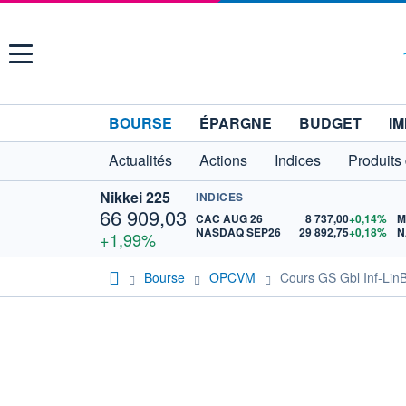
Menu
BOURSE
ÉPARGNE
BUDGET
IM
Actualités
Actions
Indices
Produits
Nikkei 225
INDICES
66 909,03
CAC AUG 26
8 737,00
+0,14%
M
NASDAQ SEP26
29 892,75
+0,18%
N
+1,99%
Bourse
OPCVM
Cours GS Gbl Inf-Lin