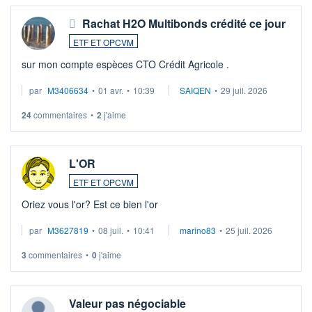
Rachat H2O Multibonds crédité ce jour
ETF ET OPCVM
sur mon compte espèces CTO Crédit Agricole .
par
M3406634
•
01 avr.
•
10:39
SAIQEN
•
29 juil. 2026
24
commentaires
•
2
j'aime
L'OR
ETF ET OPCVM
Oriez vous l'or? Est ce bien l'or
par
M3627819
•
08 juil.
•
10:41
marino83
•
25 juil. 2026
3
commentaires
•
0
j'aime
Valeur pas négociable