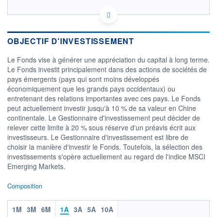
LU0611395756 - Ninety One Luxembourg S.A.
OPCVM DERNIER COURS CONNU AU 07/08/2026
Consulter le prospectus / DIC
OBJECTIF D'INVESTISSEMENT
Le Fonds vise à générer une appréciation du capital à long terme.
40
Le Fonds investit principalement dans des actions de sociétés de
pays émergents (pays qui sont moins développés
30
économiquement que les grands pays occidentaux) ou
entretenant des relations importantes avec ces pays. Le Fonds
20
peut actuellement investir jusqu'à 10 % de sa valeur en Chine
04/12
09/04
06/08
continentale. Le Gestionnaire d'investissement peut décider de
relever cette limite à 20 % sous réserve d'un préavis écrit aux
CATÉGORIE MORNINGSTAR
investisseurs. Le Gestionnaire d'investissement est libre de
Actions Marchés
choisir la manière d'investir le Fonds. Toutefois, la sélection des
Emergents
investissements s'opère actuellement au regard de l'indice MSCI
FONDS PARTENAIRES
Emerging Markets.
TARIFS PRIVILÉGIÉS
0%
Composition
ÉLIGIBILITÉ
PEA
PEA-PME
BOURSOVIE LUX
BOURSOVIE
CTO BUSINESS
1M
3M
6M
1A
3A
5A
10A