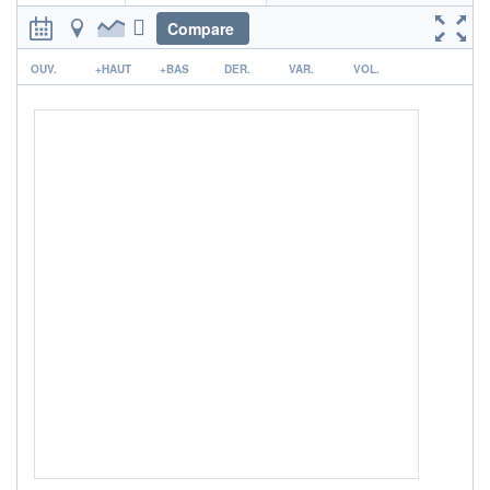
Non éligible Boursobank
Compare
ACTIF NET (EUR)
2 387M / 31.07.26
r
OUV.
+HAUT
+BAS
DER.
VAR.
VOL.
NOTATION MORNINGSTAR ⁽¹⁾
RISQUE DU FONDS (SRI)
4
/7
+ PORTEFEUILLE
+ LISTE