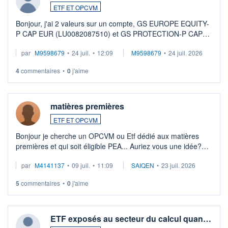
ETF ET OPCVM
Bonjour, j'ai 2 valeurs sur un compte, GS EUROPE EQUITY-
P CAP EUR (LU0082087510) et GS PROTECTION-P CAP
EUR (LU0546913194), que je souhaite vendre. Lorsque je
par
M9598679
•
24 juil.
•
12:09
M9598679
•
24 juil. 2026
veux procéder à la vente, on me signale ...
4
commentaires
•
0
j'aime
matières premières
ETF ET OPCVM
Bonjour je cherche un OPCVM ou Etf dédié aux matières
premières et qui soit éligible PEA... Auriez vous une idée?
Merci de vos conseils
par
M4141137
•
09 juil.
•
11:09
SAIQEN
•
23 juil. 2026
5
commentaires
•
0
j'aime
ETF exposés au secteur du calcul quan…