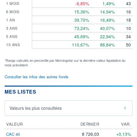
-6,85%
1,49%
43
1 MOIS
15,36%
14,94%
16
6 MOIS
39,70%
16,49%
18
1 AN
73,24%
40,07%
10
3 ANS
45,69%
22,94%
34
5 ANS
110,67%
88,84%
50
10 ANS
*Rangs calculés en percentile par Morningstar sur la dernière valeur liquidative du
mois précédent.
Consulter les infos des autres fonds
MES LISTES
Valeurs les plus consultées
VALEUR
DERNIER
VAR.
8 726,03
+0,13%
CAC 40