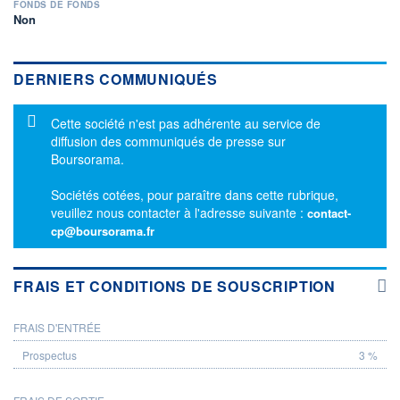
FONDS DE FONDS
Non
DERNIERS COMMUNIQUÉS
Message d'information
Cette société n'est pas adhérente au service de
diffusion des communiqués de presse sur
Boursorama.
Sociétés cotées, pour paraître dans cette rubrique,
veuillez nous contacter à l'adresse suivante :
contact-
cp@boursorama.fr
FRAIS ET CONDITIONS DE SOUSCRIPTION
FRAIS D'ENTRÉE
PROSPECTUS
3 %