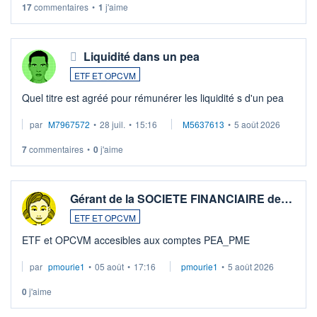
17
commentaires
•
1
j'aime
Liquidité dans un pea
ETF ET OPCVM
Quel titre est agréé pour rémunérer les liquidité s d'un pea
par
M7967572
•
28 juil.
•
15:16
M5637613
•
5 août 2026
7
commentaires
•
0
j'aime
Gérant de la SOCIETE FINANCIAIRE de…
ETF ET OPCVM
ETF et OPCVM accesibles aux comptes PEA_PME
par
pmourie1
•
05 août
•
17:16
pmourie1
•
5 août 2026
0
j'aime