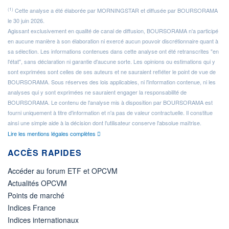
(1)
Cette analyse a été élaborée par MORNINGSTAR et diffusée par BOURSORAMA
le 30 juin 2026.
Agissant exclusivement en qualité de canal de diffusion, BOURSORAMA n'a participé
en aucune manière à son élaboration ni exercé aucun pouvoir discrétionnaire quant à
sa sélection. Les informations contenues dans cette analyse ont été retranscrites "en
l'état", sans déclaration ni garantie d'aucune sorte. Les opinions ou estimations qui y
sont exprimées sont celles de ses auteurs et ne sauraient refléter le point de vue de
BOURSORAMA. Sous réserves des lois applicables, ni l'information contenue, ni les
analyses qui y sont exprimées ne sauraient engager la responsabilité de
BOURSORAMA. Le contenu de l'analyse mis à disposition par BOURSORAMA est
fourni uniquement à titre d'information et n'a pas de valeur contractuelle. Il constitue
ainsi une simple aide à la décision dont l'utilisateur conserve l'absolue maîtrise.
Lire les mentions légales complètes
ACCÈS RAPIDES
Accéder au forum ETF et OPCVM
Actualités OPCVM
Points de marché
Indices France
Indices internationaux