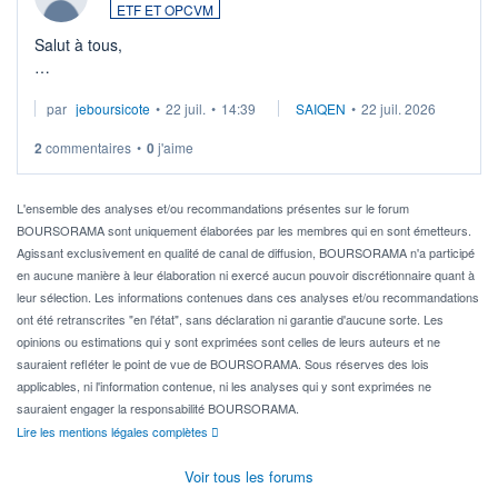
ETF ET OPCVM
Salut à tous,
Je cherche à investir sur le secteur du calcul quantique, mais
par
jeboursicote
•
22 juil.
•
14:39
SAIQEN
•
22 juil. 2026
via un ETF plutôt que des actions individuelles.
2
commentaires
•
0
j'aime
Idéalement, je voudrais qu'il soit éligible au PEA.
Pour l' ...
L'ensemble des analyses et/ou recommandations présentes sur le forum
BOURSORAMA sont uniquement élaborées par les membres qui en sont émetteurs.
Agissant exclusivement en qualité de canal de diffusion, BOURSORAMA n'a participé
en aucune manière à leur élaboration ni exercé aucun pouvoir discrétionnaire quant à
leur sélection. Les informations contenues dans ces analyses et/ou recommandations
ont été retranscrites "en l'état", sans déclaration ni garantie d'aucune sorte. Les
opinions ou estimations qui y sont exprimées sont celles de leurs auteurs et ne
sauraient refléter le point de vue de BOURSORAMA. Sous réserves des lois
applicables, ni l'information contenue, ni les analyses qui y sont exprimées ne
sauraient engager la responsabilité BOURSORAMA.
Lire les mentions légales complètes
Voir tous les forums