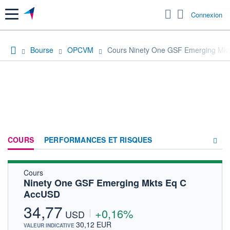
Menu
Connexion
Bourse
OPCVM
Cours Ninety One GSF Emerging Mk
COURS
PERFORMANCES ET RISQUES
Cours
COMPOSITION
Ninety One GSF Emerging Mkts Eq C
AccUSD
ACTUALITÉS
34,77
+0,16%
FORUM
USD
30,12 EUR
VALEUR INDICATIVE
HISTORIQUE