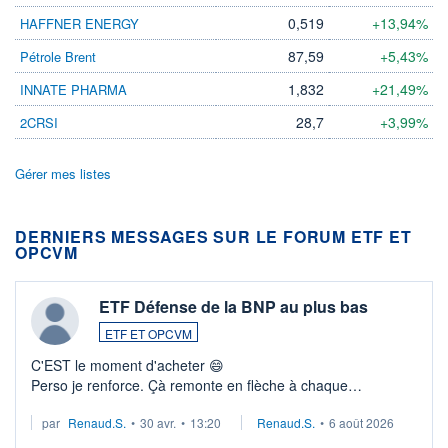
0,519
+13,94%
HAFFNER ENERGY
87,59
+5,43%
Pétrole Brent
1,832
+21,49%
INNATE PHARMA
28,7
+3,99%
2CRSI
Gérer mes listes
DERNIERS MESSAGES SUR LE FORUM ETF ET
OPCVM
ETF Défense de la BNP au plus bas
ETF ET OPCVM
C'EST le moment d'acheter 😄​
Perso je renforce. Çà remonte en flèche à chaque
suspission d'accord dans.la guerre du moyen-orient.
par
Renaud.S.
•
30 avr.
•
13:20
Renaud.S.
•
6 août 2026
Investissement long terme tip top pour sa retraite.
LU3 ...