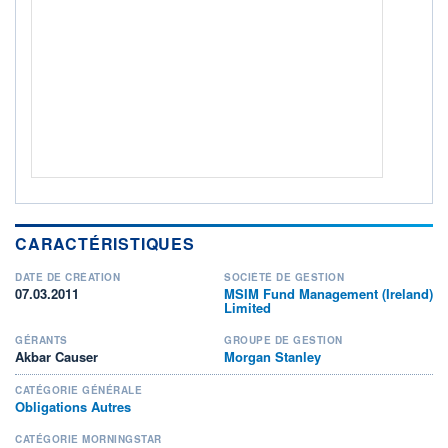
Non éligible Boursobank
ACTIF NET (EUR)
841M / 30.06.25
NOTATION MORNINGSTAR ⁽¹⁾
RISQUE DU FONDS (SRI)
2
/7
+ PORTEFEUILLE
+ LISTE
CARACTÉRISTIQUES
DATE DE CRÉATION
SOCIÉTÉ DE GESTION
07.03.2011
MSIM Fund Management (Ireland)
Limited
GÉRANTS
GROUPE DE GESTION
Akbar Causer
Morgan Stanley
CATÉGORIE GÉNÉRALE
Obligations Autres
CATÉGORIE MORNINGSTAR