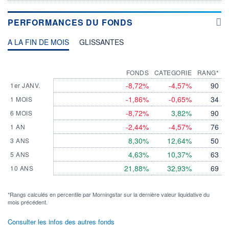
PERFORMANCES DU FONDS
A LA FIN DE MOIS
GLISSANTES
FONDS
CATEGORIE
RANG*
-8,72%
-4,57%
90
1er JANV.
-1,86%
-0,65%
34
1 MOIS
-8,72%
3,82%
90
6 MOIS
-2,44%
-4,57%
76
1 AN
8,30%
12,64%
50
3 ANS
4,63%
10,37%
63
5 ANS
21,88%
32,93%
69
10 ANS
*Rangs calculés en percentile par Morningstar sur la dernière valeur liquidative du
mois précédent.
Consulter les infos des autres fonds