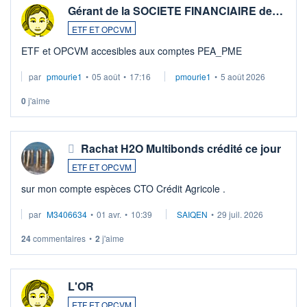
Gérant de la SOCIETE FINANCIAIRE de…
ETF ET OPCVM
ETF et OPCVM accesibles aux comptes PEA_PME
par
pmourie1
•
05 août
•
17:16
pmourie1
•
5 août 2026
0
j'aime
Rachat H2O Multibonds crédité ce jour
ETF ET OPCVM
sur mon compte espèces CTO Crédit Agricole .
par
M3406634
•
01 avr.
•
10:39
SAIQEN
•
29 juil. 2026
24
commentaires
•
2
j'aime
L'OR
ETF ET OPCVM