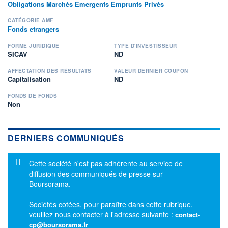
Obligations Marchés Emergents Emprunts Privés
CATÉGORIE AMF
Fonds etrangers
FORME JURIDIQUE
TYPE D'INVESTISSEUR
SICAV
ND
AFFECTATION DES RÉSULTATS
VALEUR DERNIER COUPON
Capitalisation
ND
FONDS DE FONDS
Non
DERNIERS COMMUNIQUÉS
Message d'information
Cette société n'est pas adhérente au service de
diffusion des communiqués de presse sur
Boursorama.
Sociétés cotées, pour paraître dans cette rubrique,
veuillez nous contacter à l'adresse suivante :
contact-
cp@boursorama.fr