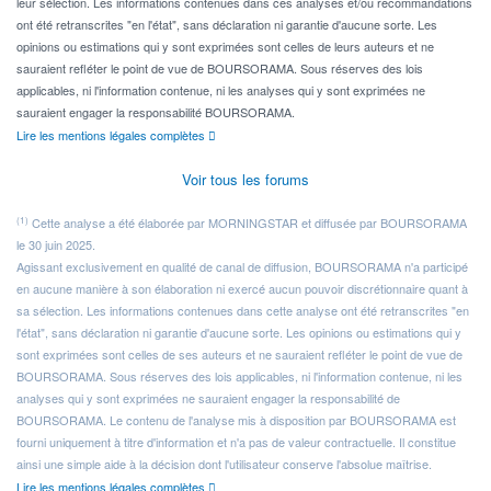
leur sélection. Les informations contenues dans ces analyses et/ou recommandations
ont été retranscrites "en l'état", sans déclaration ni garantie d'aucune sorte. Les
opinions ou estimations qui y sont exprimées sont celles de leurs auteurs et ne
sauraient refléter le point de vue de BOURSORAMA. Sous réserves des lois
applicables, ni l'information contenue, ni les analyses qui y sont exprimées ne
sauraient engager la responsabilité BOURSORAMA.
Lire les mentions légales complètes
Voir tous les forums
(1)
Cette analyse a été élaborée par MORNINGSTAR et diffusée par BOURSORAMA
le 30 juin 2025.
Agissant exclusivement en qualité de canal de diffusion, BOURSORAMA n'a participé
en aucune manière à son élaboration ni exercé aucun pouvoir discrétionnaire quant à
sa sélection. Les informations contenues dans cette analyse ont été retranscrites "en
l'état", sans déclaration ni garantie d'aucune sorte. Les opinions ou estimations qui y
sont exprimées sont celles de ses auteurs et ne sauraient refléter le point de vue de
BOURSORAMA. Sous réserves des lois applicables, ni l'information contenue, ni les
analyses qui y sont exprimées ne sauraient engager la responsabilité de
BOURSORAMA. Le contenu de l'analyse mis à disposition par BOURSORAMA est
fourni uniquement à titre d'information et n'a pas de valeur contractuelle. Il constitue
ainsi une simple aide à la décision dont l'utilisateur conserve l'absolue maîtrise.
Lire les mentions légales complètes