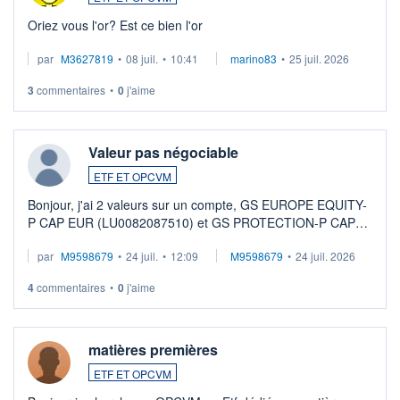
Oriez vous l'or? Est ce bien l'or
par
M3627819
•
08 juil.
•
10:41
marino83
•
25 juil. 2026
3
commentaires
•
0
j'aime
Valeur pas négociable
ETF ET OPCVM
Bonjour, j'ai 2 valeurs sur un compte, GS EUROPE EQUITY-
P CAP EUR (LU0082087510) et GS PROTECTION-P CAP
EUR (LU0546913194), que je souhaite vendre. Lorsque je
par
M9598679
•
24 juil.
•
12:09
M9598679
•
24 juil. 2026
veux procéder à la vente, on me signale ...
4
commentaires
•
0
j'aime
matières premières
ETF ET OPCVM