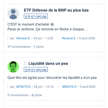
ETF Défense de la BNP au plus bas
ETF ET OPCVM
C'EST le moment d'acheter 😄​
Perso je renforce. Çà remonte en flèche à chaque
suspission d'accord dans.la guerre du moyen-orient.
par
Renaud.S.
•
30 avr.
•
13:20
Renaud.S.
•
6 août 2026
Investissement long terme tip top pour sa retraite.
LU3 ...
17
commentaires
•
1
j'aime
Liquidité dans un pea
ETF ET OPCVM
Quel titre est agréé pour rémunérer les liquidité s d'un pea
par
M7967572
•
28 juil.
•
15:16
M5637613
•
5 août 2026
7
commentaires
•
0
j'aime