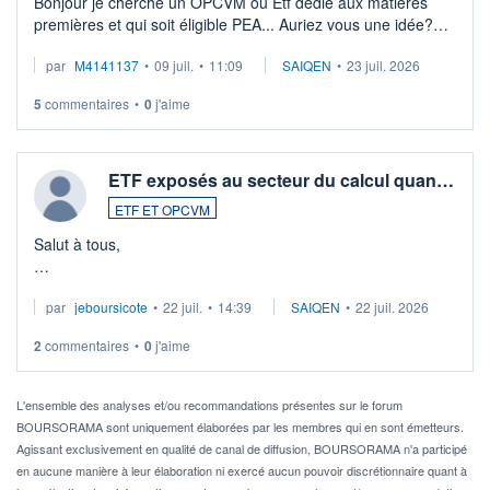
Bonjour je cherche un OPCVM ou Etf dédié aux matières
premières et qui soit éligible PEA... Auriez vous une idée?
Merci de vos conseils
par
M4141137
•
09 juil.
•
11:09
SAIQEN
•
23 juil. 2026
5
commentaires
•
0
j'aime
ETF exposés au secteur du calcul quan…
ETF ET OPCVM
Salut à tous,
Je cherche à investir sur le secteur du calcul quantique, mais
par
jeboursicote
•
22 juil.
•
14:39
SAIQEN
•
22 juil. 2026
via un ETF plutôt que des actions individuelles.
2
commentaires
•
0
j'aime
Idéalement, je voudrais qu'il soit éligible au PEA.
Pour l' ...
L'ensemble des analyses et/ou recommandations présentes sur le forum
BOURSORAMA sont uniquement élaborées par les membres qui en sont émetteurs.
Agissant exclusivement en qualité de canal de diffusion, BOURSORAMA n'a participé
en aucune manière à leur élaboration ni exercé aucun pouvoir discrétionnaire quant à